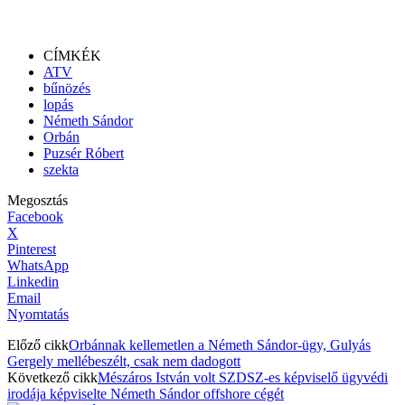
CÍMKÉK
ATV
bűnözés
lopás
Németh Sándor
Orbán
Puzsér Róbert
szekta
Megosztás
Facebook
X
Pinterest
WhatsApp
Linkedin
Email
Nyomtatás
Előző cikk
Orbánnak kellemetlen a Németh Sándor-ügy, Gulyás
Gergely mellébeszélt, csak nem dadogott
Következő cikk
Mészáros István volt SZDSZ-es képviselő ügyvédi
irodája képviselte Németh Sándor offshore cégét