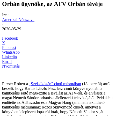
Orbán ügynöke, az ATV Orbán tévéje
Írta:
Amerikai Népszava
-
2020-05-29
Facebook
X
Pinterest
WhatsApp
Linkedin
Email
Nyomtatás
Puzsér Róbert a
„Szélsőközép” című műsorában
(18. perctől) arról
beszélt, hogy Bartus László Fesz lesz című könyve nyomán a
balliberális sajtó megkezdte a leválást az ATV-ről, és elválastzja
magát Németh Sándor orbánista álellenzéki televíziójától. Példaként
említette az Átlátszó.hu és a Magyar Hang (ami nem tekinthető
balliberális médiumnak) közös oknyomozó cikkét, amelyet a
könyvben leleplezett lopásról írtak, hogy Németh Sándor saját