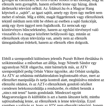
ellenzék nem gyengébb, hanem erősebb lenne egy házug, álnok
álellenzéki televízió nélkül. Az Átlátszó.hu és a Magyar Hang
képviseli a „sajtót”, az igazi sajtót, amely egy ilyen ügy mellett nem
mehet el némán. Míg a többi, magát függetlennek vagy ellenzékinek
tekintő médium nem tölti be ebben az esetben a sajtó funkcióját,
amíg egy ilyen üggyel nem foglalkozik. Ez nemcsak egy
köztörvényes bűncselekmény, hanem az egyházi törvénnyel való
visszaélés és a magyar közéletet befályosoló ügy, miután az
ellenzéknek olyan televíziója van, amely nem az ellenzék
támogatásában érdekelt, hanem az ellenzék ellen dolgozik.
Ebből a szempontból különösen jelentős Puzsér Róbert éleslátása és
szókimondása: a műsorban azt állítja, hogy Németh Sándor egy
ugyanolyan NER oligarcha, mint bármelyik más, az ATV
szempontjából pedig Orbán Viktor ügynöke, aki Orbánt szolgálja.
Az ATV az orbánista médiabirodalom legfontosabb része, mert az
ellenzéket manipulálja és tartja kontroll alatt, meghiúsítva mindent az
ellenzéki oldalon, és az AZT-t ellenzékinek gondoló nézőket
csendesen belekonszolidálja a rendszerbe, és elülteti bennük a
„nincs mit tenni” hamis gondolatát. Mindezzel együtt
Magyarországon és külföldön is azt a hamis látszatot kelti, mintha
sajtószabadság lenne, az ellenzéknek is lenne televíziója. Ezzel
szemben a valóság az, hogy az ATV nem ellenzéki televízió, hanem