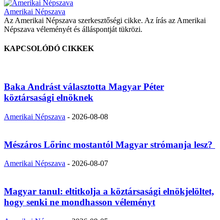
Amerikai Népszava
Az Amerikai Népszava szerkesztőségi cikke. Az írás az Amerikai
Népszava véleményét és álláspontját tükrözi.
KAPCSOLÓDÓ CIKKEK
Baka Andrást választotta Magyar Péter
köztársasági elnöknek
Amerikai Népszava
-
2026-08-08
Mészáros Lőrinc mostantól Magyar strómanja lesz?
Amerikai Népszava
-
2026-08-07
Magyar tanul: eltitkolja a köztársasági elnökjelöltet,
hogy senki ne mondhasson véleményt