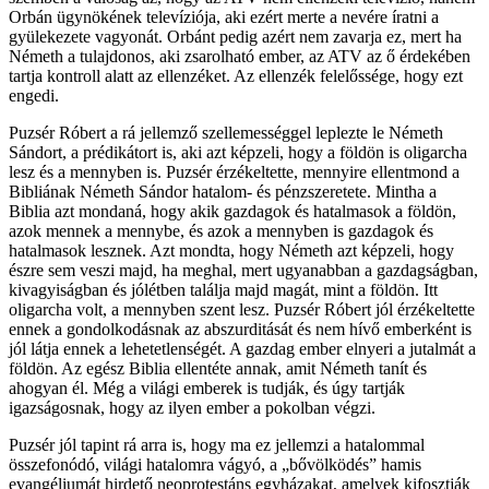
Orbán ügynökének televíziója, aki ezért merte a nevére íratni a
gyülekezete vagyonát. Orbánt pedig azért nem zavarja ez, mert ha
Németh a tulajdonos, aki zsarolható ember, az ATV az ő érdekében
tartja kontroll alatt az ellenzéket. Az ellenzék felelőssége, hogy ezt
engedi.
Puzsér Róbert a rá jellemző szellemességgel leplezte le Németh
Sándort, a prédikátort is, aki azt képzeli, hogy a földön is oligarcha
lesz és a mennyben is. Puzsér érzékeltette, mennyire ellentmond a
Bibliának Németh Sándor hatalom- és pénzszeretete. Mintha a
Biblia azt mondaná, hogy akik gazdagok és hatalmasok a földön,
azok mennek a mennybe, és azok a mennyben is gazdagok és
hatalmasok lesznek. Azt mondta, hogy Németh azt képzeli, hogy
észre sem veszi majd, ha meghal, mert ugyanabban a gazdagságban,
kivagyiságban és jólétben találja majd magát, mint a földön. Itt
oligarcha volt, a mennyben szent lesz. Puzsér Róbert jól érzékeltette
ennek a gondolkodásnak az abszurditását és nem hívő emberként is
jól látja ennek a lehetetlenségét. A gazdag ember elnyeri a jutalmát a
földön. Az egész Biblia ellentéte annak, amit Németh tanít és
ahogyan él. Még a világi emberek is tudják, és úgy tartják
igazságosnak, hogy az ilyen ember a pokolban végzi.
Puzsér jól tapint rá arra is, hogy ma ez jellemzi a hatalommal
összefonódó, világi hatalomra vágyó, a „bővölködés” hamis
evangéliumát hirdető neoprotestáns egyházakat, amelyek kifosztják