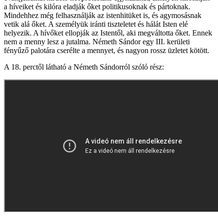
a híveiket és kilóra eladják őket politikusoknak és pártoknak.
Mindehhez még felhasználják az istenhitüket is, és agymosásnak
vetik alá őket. A személyük iránti tiszteletet és hálát Isten elé
helyezik. A hívőket ellopják az Istentől, aki megváltotta őket. Ennek
nem a menny lesz a jutalma. Németh Sándor egy III. kerületi
fényűző palotára cserélte a mennyet, és nagyon rossz üzletet kötött.
A 18. perctől látható a Németh Sándorról szóló rész: