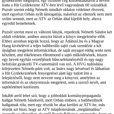
gyülekezetét meglopva, egy offshore cég közbeiktatásával a nevére
íratta a Hit Gyülekezete ATV-ben levő vagyonának 60 százalékát.
Puzsér szerint eddig Németh mindkét oldalon védelmet élvezett,
mert egyrészt Orbán nyílt támogatója, másrészt az ellenzék nem mert
szólni semmit, mert az ATV az Orbán által kijelölt hely, ahova
egyedül bemehetnek.
Puzsér szerint most ez változni látszik, repedezik Németh Sándor két
oldali védelme, amiben annyira bízott a könyv megjelenése előtt.
Ehhez azonban tegyük hozzá, hogy az Átlátszó.hu és a Magyar
Hang kivételével a teljes balliberális sajtó csak szemlézte a két
újságban megjelent információkat, de saját anyagot eddig senki nem
készített, ami tökéletesen ellentmond a sajtó működésének, hiszen
egy bevett egyház vezetőjének bűncselekményéről és egy nagy
befolyást gyakorló TV-csatormáról van szó. A HVG tudósítása
kifejezetten Németh-párti volt, az Index nagy késséssel és láthatóan
a Hit Gyülekezetének fenyegetései alatt úgy tudott írni a
leleplezésről, hogy nem nevezte meg a könyvet, amelyben az
információ és az oknyomozás megjelent, sem a szerző nevét, ami
sajtótörténeti kuriózum.
Inkább arról lehet szó, hogy a jobboldali kormánypropaganda
hallgat Németh Sándorról, mert Orbán embere, a balliberálisok
hallgatnak róla, mert egy részük be akar kerülni az ATV-be, más
részük azt hiszi, hogy az ATV tulajdonosának „megtámadása”
gyengíti az ellenzéket, de erről Puzsér Róbert is azt mondja, hogy az