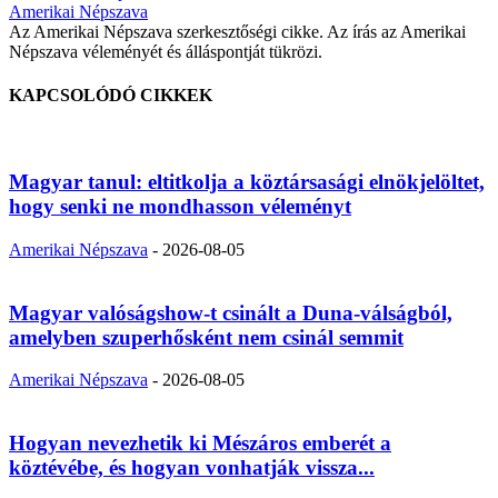
Amerikai Népszava
Az Amerikai Népszava szerkesztőségi cikke. Az írás az Amerikai
Népszava véleményét és álláspontját tükrözi.
KAPCSOLÓDÓ CIKKEK
Magyar tanul: eltitkolja a köztársasági elnökjelöltet,
hogy senki ne mondhasson véleményt
Amerikai Népszava
-
2026-08-05
Magyar valóságshow-t csinált a Duna-válságból,
amelyben szuperhősként nem csinál semmit
Amerikai Népszava
-
2026-08-05
Hogyan nevezhetik ki Mészáros emberét a
köztévébe, és hogyan vonhatják vissza...