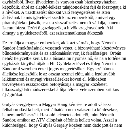
egyházából. Ilyen jövedelem és vagyon csak bizniszegyházban
képződik, ahol az alapító-lelkész tulajdonosként feji és fosztogatja ki
a hívőket. A tizedfizetést átokkal való fenyegetéssel és Isten
áldásának hamis ígéretével szedi ki az emberekből, amivel egy
piramisjátékot játszik, csak a visszafizetést nem ő vállalja, hanem
Istenre bízza. Ezért ő gazdagszik, a hívők szegényednek. Aki
elmegy a gyülekezetéből, azt szisztematikusan átkozzák.
Ez irritálja a magyar embereket, akik azt várnák, hogy Németh
Sándor ámokfutásának vessenek véget, a bizonyítható köztörvényes
bűncselekményeiért és az adócsalásért vonják felelősségre. Orbán
nehéz helyzetbe kerül, ha a társadalmi nyomás nő, és ha a történelmi
egyházak kinyilvánítják a Hit Gyülekezetével és főleg Németh
Sándorral szemben érzett jogos megvetésüket. Egy szélhámos
állelkész lepleződik le az ország szemei előtt, aki a legdurvább
lelkiismereti és anyagi visszaéléseket követi el. Miközben
törvénytelen eszközökkel befolyásolja a magyar közéletet,
titkosszolgálati módszerekkel állítja félre a vele szemben kritikus
újságírókat.
Gulyás Gergelynek a Magyar Hang kérdéseire adott válasza
felháborodást keltett, mert láthatóan nem válaszolt a kérdésekre,
hanem mellébeszélt. Hasonló jelenetet adott elő, mint Németh
Sándor, amikor az ATV ellopását cáfolnia kellett volna. Azzal a
különbséggel, hogy Gulyás Gergely közben nem dadogott és nem