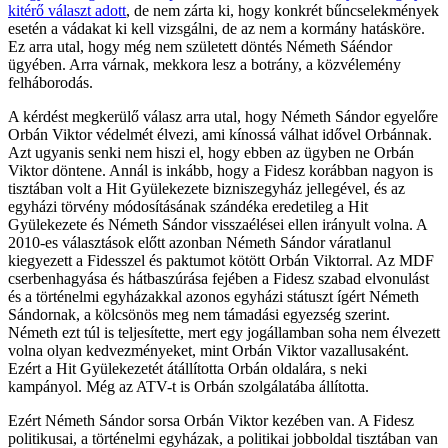
kitérő választ adott
, de nem zárta ki, hogy konkrét bűncselekmények
esetén a vádakat ki kell vizsgálni, de az nem a kormány hatásköre.
Ez arra utal, hogy még nem született döntés Németh Sáéndor
ügyében. Arra várnak, mekkora lesz a botrány, a közvélemény
felháborodás.
A kérdést megkerülő válasz arra utal, hogy Németh Sándor egyelőre
Orbán Viktor védelmét élvezi, ami kínossá válhat idővel Orbánnak.
Azt ugyanis senki nem hiszi el, hogy ebben az ügyben ne Orbán
Viktor döntene. Annál is inkább, hogy a Fidesz korábban nagyon is
tisztában volt a Hit Gyülekezete bizniszegyház jellegével, és az
egyházi törvény módosításának szándéka eredetileg a Hit
Gyülekezete és Németh Sándor visszaélései ellen irányult volna. A
2010-es választások előtt azonban Németh Sándor váratlanul
kiegyezett a Fidesszel és paktumot kötött Orbán Viktorral. Az MDF
cserbenhagyása és hátbaszúrása fejében a Fidesz szabad elvonulást
és a történelmi egyházakkal azonos egyházi státuszt ígért Németh
Sándornak, a kölcsönös meg nem támadási egyezség szerint.
Németh ezt túl is teljesítette, mert egy jogállamban soha nem élvezett
volna olyan kedvezményeket, mint Orbán Viktor vazallusaként.
Ezért a Hit Gyülekezetét átállította Orbán oldalára, s neki
kampányol. Még az ATV-t is Orbán szolgálatába állította.
Ezért Németh Sándor sorsa Orbán Viktor kezében van. A Fidesz
politikusai, a történelmi egyházak, a politikai jobboldal tisztában van