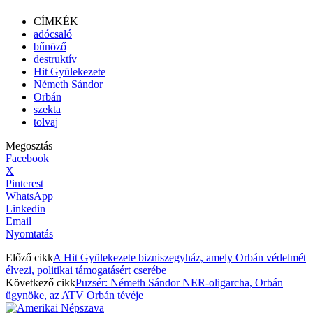
CÍMKÉK
adócsaló
bűnöző
destruktív
Hit Gyülekezete
Németh Sándor
Orbán
szekta
tolvaj
Megosztás
Facebook
X
Pinterest
WhatsApp
Linkedin
Email
Nyomtatás
Előző cikk
A Hit Gyülekezete bizniszegyház, amely Orbán védelmét
élvezi, politikai támogatásért cserébe
Következő cikk
Puzsér: Németh Sándor NER-oligarcha, Orbán
ügynöke, az ATV Orbán tévéje