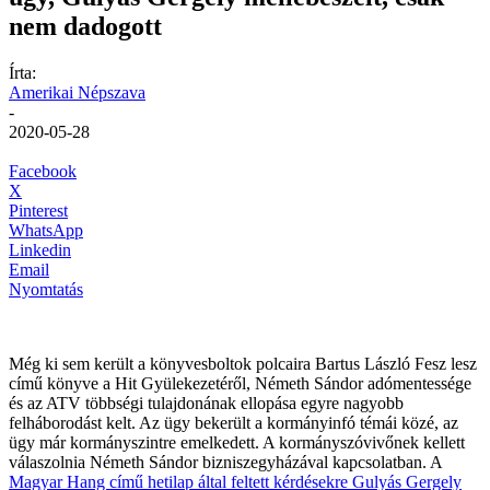
nem dadogott
Írta:
Amerikai Népszava
-
2020-05-28
Facebook
X
Pinterest
WhatsApp
Linkedin
Email
Nyomtatás
Még ki sem került a könyvesboltok polcaira Bartus László Fesz lesz
című könyve a Hit Gyülekezetéről, Németh Sándor adómentessége
és az ATV többségi tulajdonának ellopása egyre nagyobb
felháborodást kelt. Az ügy bekerült a kormányinfó témái közé, az
ügy már kormányszintre emelkedett. A kormányszóvivőnek kellett
válaszolnia Németh Sándor bizniszegyházával kapcsolatban. A
Magyar Hang című hetilap által feltett kérdésekre Gulyás Gergely