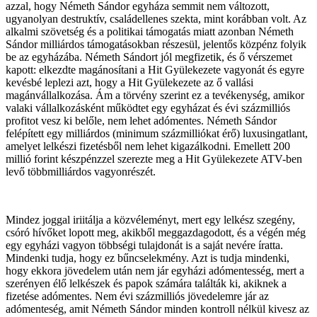
azzal, hogy Németh Sándor egyháza semmit nem változott,
ugyanolyan destruktív, családellenes szekta, mint korábban volt. Az
alkalmi szövetség és a politikai támogatás miatt azonban Németh
Sándor milliárdos támogatásokban részesül, jelentős közpénz folyik
be az egyházába. Németh Sándort jól megfizetik, és ő vérszemet
kapott: elkezdte magánosítani a Hit Gyülekezete vagyonát és egyre
kevésbé leplezi azt, hogy a Hit Gyülekezete az ő vallási
magánvállalkozása. Ám a törvény szerint ez a tevékenység, amikor
valaki vállalkozásként működtet egy egyházat és évi százmilliós
profitot vesz ki belőle, nem lehet adómentes. Németh Sándor
felépített egy milliárdos (minimum százmilliókat érő) luxusingatlant,
amelyet lelkészi fizetésből nem lehet kigazálkodni. Emellett 200
millió forint készpénzzel szerezte meg a Hit Gyülekezete ATV-ben
levő többmilliárdos vagyonrészét.
Mindez joggal iriitálja a közvéleményt, mert egy lelkész szegény,
csóró hívőket lopott meg, akikből meggazdagodott, és a végén még
egy egyházi vagyon többségi tulajdonát is a saját nevére íratta.
Mindenki tudja, hogy ez bűncselekmény. Azt is tudja mindenki,
hogy ekkora jövedelem után nem jár egyházi adómentesség, mert a
szerényen élő lelkészek és papok számára találták ki, akiknek a
fizetése adómentes. Nem évi százmilliós jövedelemre jár az
adómenteség, amit Németh Sándor minden kontroll nélkül kivesz az