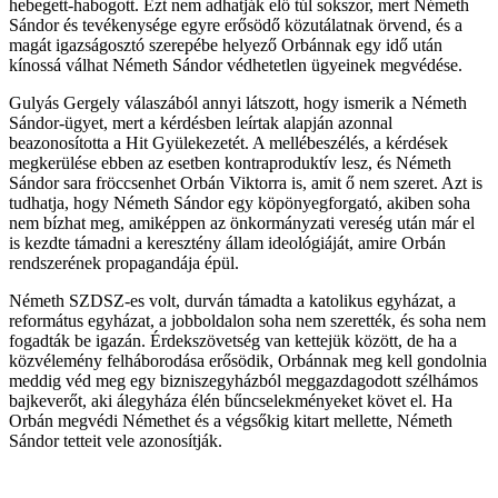
hebegett-habogott. Ezt nem adhatják elő túl sokszor, mert Németh
Sándor és tevékenysége egyre erősödő közutálatnak örvend, és a
magát igazságosztó szerepébe helyező Orbánnak egy idő után
kínossá válhat Németh Sándor védhetetlen ügyeinek megvédése.
Gulyás Gergely válaszából annyi látszott, hogy ismerik a Németh
Sándor-ügyet, mert a kérdésben leírtak alapján azonnal
beazonosította a Hit Gyülekezetét. A mellébeszélés, a kérdések
megkerülése ebben az esetben kontraproduktív lesz, és Németh
Sándor sara fröccsenhet Orbán Viktorra is, amit ő nem szeret. Azt is
tudhatja, hogy Németh Sándor egy köpönyegforgató, akiben soha
nem bízhat meg, amiképpen az önkormányzati vereség után már el
is kezdte támadni a keresztény állam ideológiáját, amire Orbán
rendszerének propagandája épül.
Németh SZDSZ-es volt, durván támadta a katolikus egyházat, a
református egyházat, a jobboldalon soha nem szerették, és soha nem
fogadták be igazán. Érdekszövetség van kettejük között, de ha a
közvélemény felháborodása erősödik, Orbánnak meg kell gondolnia
meddig véd meg egy bizniszegyházból meggazdagodott szélhámos
bajkeverőt, aki álegyháza élén bűncselekményeket követ el. Ha
Orbán megvédi Némethet és a végsőkig kitart mellette, Németh
Sándor tetteit vele azonosítják.