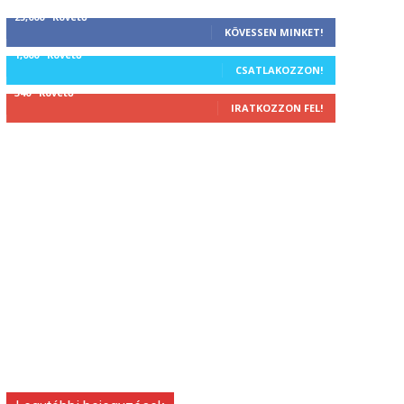
25,000
Követő
KÖVESSEN MINKET!
1,000
Követő
CSATLAKOZZON!
340
Követő
IRATKOZZON FEL!