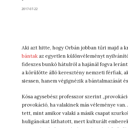
-
2017-07-22
Aki azt hitte, hogy Orbán jobban tűri majd a k
bántak
az egyetlen különvéleményt nyilvánító
fideszes bunkó hátulról a hajánál fogva lerán
a körülötte álló keresztény nemzeti férfiak, a
siessen, hanem végignézik a bántalmazását és
Kósa agysebész professzor szerint „provokác
provokáció, ha valakinek más véleménye van.
tett, mint amikor valaki a másik csapat szurk
huligánokat láthatott, mert kulturált emberek