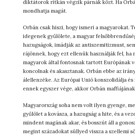
diktátorok ritkán végzik párnák közt. Ha Or
mondhatja magát.
Orbán csak hiszi, hogy ismeri a magyarokat. Te
idegenek gyűlölete, a magyar felsőbbrendűség
hazugságok, imádják az antiszemitizmust, sem
rájönnek, hogy ezt ellenük használják fel, ha 
magyarok által fontosnak tartott Európának v
koncolnak és akasztanak. Orbán ebbe az irányb
álellenzéke. Az Európai Unió konszolidálja és f
ennek egyszer vége, akkor Orbán maffiájának 
Magyarország soha nem volt ilyen gyenge, mert
gyűlölet a kovásza, a hazugság a hite, és a v
mindent magának akar, és bosszút áll a gonosz
megint századokat süllyed vissza a szellemi 