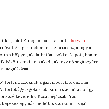
ritikát, mint Erdogan, most láthatta,
hogyan
 nővel. Az igazi döbbenet nemcsak az, ahogy a
totta a hölgyet, aki láthatóan sokkot kapott, hanem
kik között senki nem akadt, aki egy nő segítségére
 a megalázását.
ió” történt. Ezeknek a gazembereknek az már
 A Hortobágy legokosabb barma szerint a nő úgy
olói közé keveredik. Kósa még csak Fradi
 képesek egymás mellett is szurkolni a saját