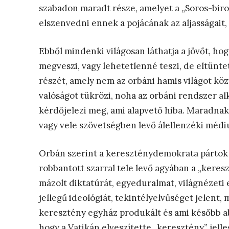
szabadon maradt része, amelyet a „Soros-bir
elszenvedni ennek a pojácának az aljasságait, 
Ebből mindenki világosan láthatja a jövőt, ho
megveszi, vagy lehetetlenné teszi, de eltünte
részét, amely nem az orbáni hamis világot kö
valóságot tükrözi, noha az orbáni rendszer al
kérdőjelezi meg, ami alapvető hiba. Maradnak a
vagy vele szövetségben levő álellenzéki médi
Orbán szerint a kereszténydemokrata pártok e
robbantott szarral tele levő agyában a „kereszt
mázolt diktatúrát, egyeduralmat, világnézeti e
jellegű ideológiát, tekintélyelvűséget jelent, 
keresztény egyház produkált és ami később ab
hogy a Vatikán elveszítette „keresztény” jelle