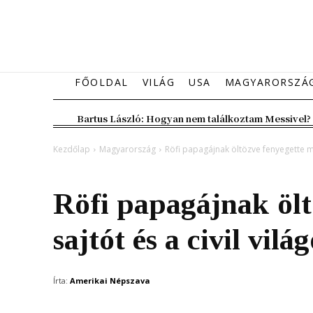
FŐOLDAL
VILÁG
USA
MAGYARORSZÁ
Bartus László: Hogyan nem találkoztam Messivel?
Kezdőlap
Magyarország
Röfi papagájnak öltözve fenyegette meg
Magyarország
Röfi papagájnak ölt
sajtót és a civil világ
Írta:
Amerikai Népszava