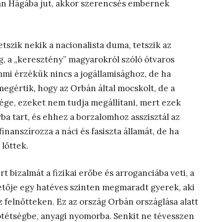
bán Hágába jut, akkor szerencsés embernek
tszik nekik a nacionalista duma, tetszik az
, a „keresztény” magyarokról szóló ótvaros
mi érzékük nincs a jogállamisághoz, de ha
megértik, hogy az Orbán által mocskolt, de a
ége, ezeket nem tudja megállítani, mert ezek
a tart, és ehhez a borzalomhoz asszisztál az
inanszírozza a náci és fasiszta államát, de ha
lőttek.
 bizalmát a fizikai erőbe és arroganciába veti, a
ezetője egy hatéves szinten megmaradt gyerek, aki
 felnőtteken. Ez az ország Orbán országlása alatt
sötétségbe, anyagi nyomorba. Senkit ne tévesszen