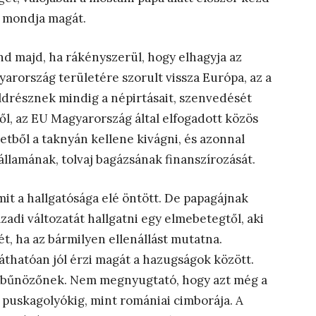
et mondja magát.
d majd, ha rákényszerül, hogy elhagyja az
rország területére szorult vissza Európa, az a
ldrésznek mindig a népirtásait, szenvedését
ől, az EU Magyarország által elfogadott közös
etből a taknyán kellene kivágni, és azonnal
llamának, tolvaj bagázsának finanszírozását.
amit a hallgatósága elé öntött. De papagájnak
adi változatát hallgatni egy elmebetegtől, aki
ét, ha az bármilyen ellenállást mutatna.
áthatóan jól érzi magát a hazugságok között.
a bűnözőnek. Nem megnyugtató, hogy azt még a
 a puskagolyókig, mint romániai cimborája. A