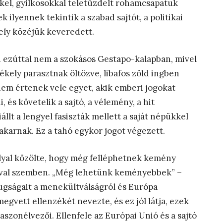
kkel, gyilkosokkal teletüzdelt rohamcsapatuk
 ilyennek tekintik a szabad sajtót, a politikai
amely közéjük keveredett.
 ezúttal nem a szokásos Gestapo-kalapban, mivel
ely parasztnak öltözve, libafos zöld ingben
em értenek vele egyet, akik emberi jogokat
 és követelik a sajtó, a vélemény, a hit
állt a lengyel fasiszták mellett a saját népükkel
akarnak. Ez a tahó egykor jogot végezett.
lyal közölte, hogy még felléphetnek kemény
óival szemben. „Még lehetünk keményebbek” –
ugságait a menekültválságról és Európa
megvett ellenzékét nevezte, és ez jól látja, ezek
zonélvezői. Ellenfele az Európai Unió és a sajtó