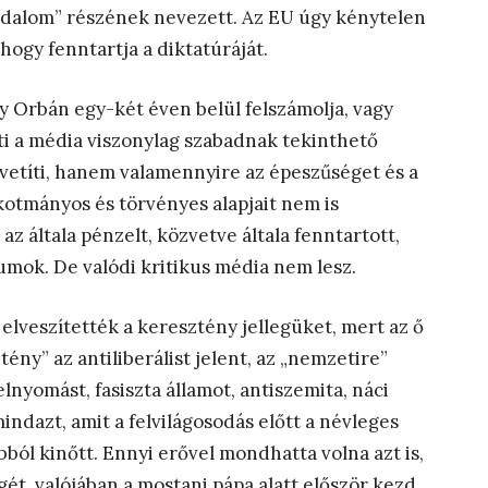
odalom” részének nevezett. Az EU úgy kénytelen
hogy fenntartja a diktatúráját.
gy Orbán egy-két éven belül felszámolja, vagy
ti a média viszonylag szabadnak tekinthető
zvetíti, hanem valamennyire az épeszűséget és a
kotmányos és törvényes alapjait nem is
z általa pénzelt, közvetve általa fenntartott,
umok. De valódi kritikus média nem lesz.
lveszítették a keresztény jellegüket, mert az ő
ény” az antiliberálist jelent, az „nemzetire”
lnyomást, fasiszta államot, antiszemita, náci
mindazt, amit a felvilágosodás előtt a névleges
ból kinőtt. Ennyi erővel mondhatta volna azt is,
gét, valójában a mostani pápa alatt először kezd