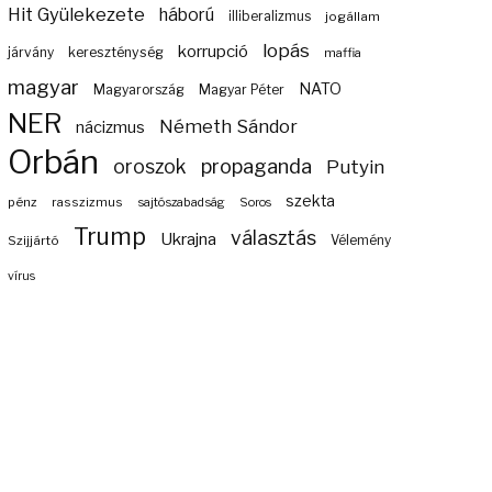
Hit Gyülekezete
háború
illiberalizmus
jogállam
lopás
korrupció
járvány
kereszténység
maffia
magyar
NATO
Magyarország
Magyar Péter
NER
Németh Sándor
nácizmus
Orbán
propaganda
oroszok
Putyin
szekta
pénz
rasszizmus
sajtószabadság
Soros
Trump
választás
Ukrajna
Szijjártó
Vélemény
vírus