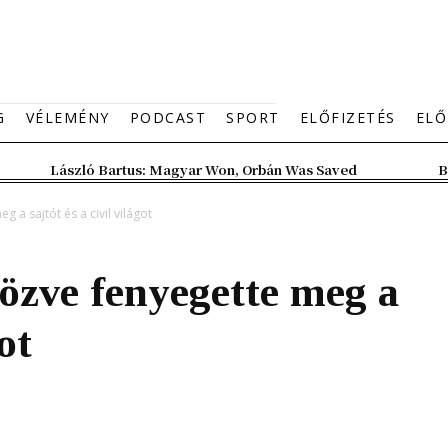
G
VÉLEMÉNY
PODCAST
SPORT
ELŐFIZETÉS
ELŐ
László Bartus: Magyar Won, Orbán Was Saved
B
 a sajtót és a civil világot
özve fenyegette meg a
ot