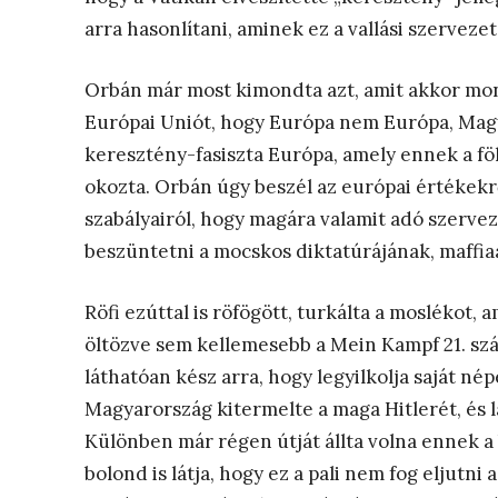
arra hasonlítani, aminek ez a vallási szervez
Orbán már most kimondta azt, amit akkor mon
Európai Uniót, hogy Európa nem Európa, Magya
keresztény-fasiszta Európa, amely ennek a fö
okozta. Orbán úgy beszél az európai értékekr
szabályairól, hogy magára valamit adó szervez
beszüntetni a mocskos diktatúrájának, maffiaá
Röfi ezúttal is röfögött, turkálta a moslékot, 
öltözve sem kellemesebb a Mein Kampf 21. száz
láthatóan kész arra, hogy legyilkolja saját nép
Magyarország kitermelte a maga Hitlerét, és l
Különben már régen útját állta volna ennek 
bolond is látja, hogy ez a pali nem fog eljutni