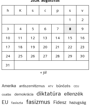
2026. augusztus
h
K
s
c
p
s
v
1
2
3
4
5
6
7
8
9
10
11
12
13
14
15
16
17
18
19
20
21
22
23
24
25
26
27
28
29
30
31
« júl
Amerika
bűnözés
antiszemitizmus
ATV
CEU
diktatúra
ellenzék
demokrácia
csalás
fasizmus
EU
Fidesz
hazugság
fasiszta