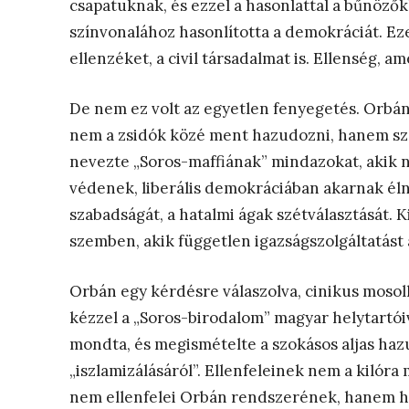
csapatuknak, és ezzel a hasonlattal a bűnöző
színvonalához hasonlította a demokráciát. Ezek
ellenzéket, a civil társadalmat is. Ellenség, 
De nem ez volt az egyetlen fenyegetés. Orbán
nem a zsidók közé ment hazudozni, hanem szék
nevezte „Soros-maffiának” mindazokat, akik n
védenek, liberális demokráciában akarnak élni,
szabadságát, a hatalmi ágak szétválasztását. Ki
szemben, akik független igazságszolgáltatást 
Orbán egy kérdésre válaszolva, cinikus mosol
kézzel a „Soros-birodalom” magyar helytart
mondta, és megismételte a szokásos aljas haz
„iszlamizálásáról”. Ellenfeleinek nem a kilóra 
nem ellenfelei Orbán rendszerének, hanem has