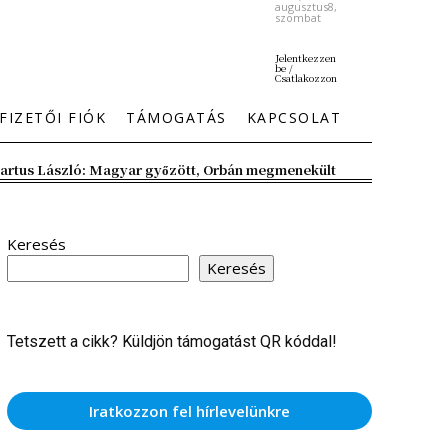
augusztus8,
szombat
Jelentkezzen
be /
Csatlakozzon
FIZETŐI FIÓK
TÁMOGATÁS
KAPCSOLAT
artus László: Magyar győzött, Orbán megmenekült
Keresés
Keresés
Tetszett a cikk? Küldjön támogatást QR kóddal!
Iratkozzon fel hírlevelünkre