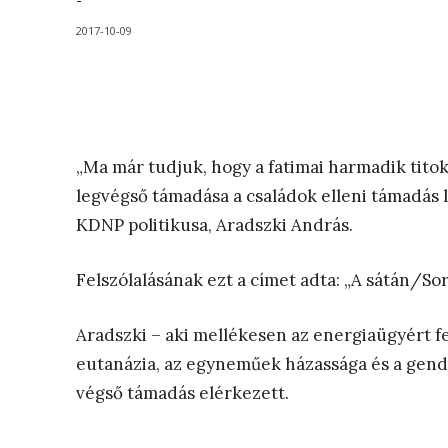
-
2017-10-09
„Ma már tudjuk, hogy a fatimai harmadik titok
legvégső támadása a családok elleni támadás l
KDNP politikusa, Aradszki András.
Felszólalásának ezt a címet adta: „A sátán/So
Aradszki – aki mellékesen az energiaügyért fel
eutanázia, az egyneműek házassága és a gender
végső támadás elérkezett.