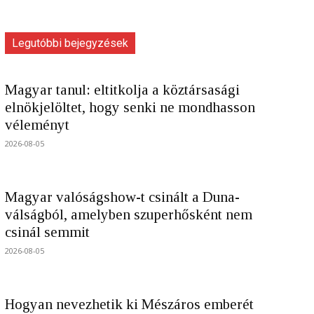
Legutóbbi bejegyzések
Magyar tanul: eltitkolja a köztársasági
elnökjelöltet, hogy senki ne mondhasson
véleményt
2026-08-05
Magyar valóságshow-t csinált a Duna-
válságból, amelyben szuperhősként nem
csinál semmit
2026-08-05
Hogyan nevezhetik ki Mészáros emberét