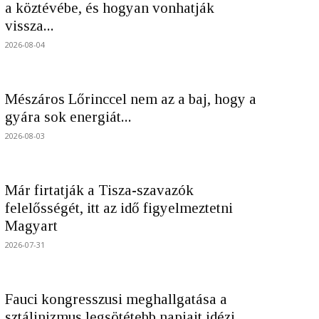
a köztévébe, és hogyan vonhatják
vissza...
2026-08-04
Mészáros Lőrinccel nem az a baj, hogy a
gyára sok energiát...
2026-08-03
Már firtatják a Tisza-szavazók
felelősségét, itt az idő figyelmeztetni
Magyart
2026-07-31
Fauci kongresszusi meghallgatása a
sztálinizmus legsötétebb napjait idézi