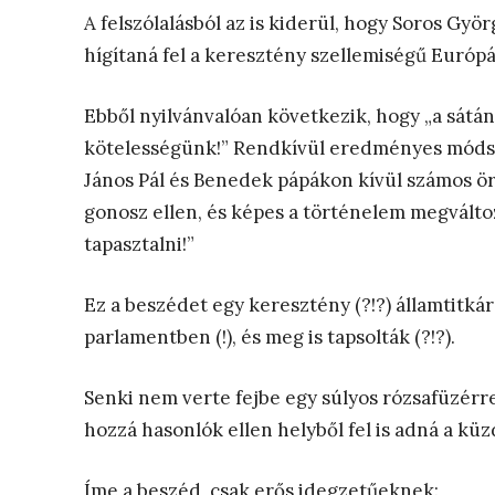
A felszólalásból az is kiderül, hogy Soros Gyö
hígítaná fel a keresztény szellemiségű Európá
Ebből nyilvánvalóan következik, hogy „a sátá
kötelességünk!” Rendkívül eredményes módszer
János Pál és Benedek pápákon kívül számos ör
gonosz ellen, és képes a történelem megváltoz
tapasztalni!”
Ez a beszédet egy keresztény (?!?) államtitkár 
parlamentben (!), és meg is tapsolták (?!?).
Senki nem verte fejbe egy súlyos rózsafüzérrel 
hozzá hasonlók ellen helyből fel is adná a kü
Íme a beszéd, csak erős idegzetűeknek: