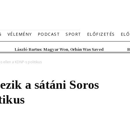
G
VÉLEMÉNY
PODCAST
SPORT
ELŐFIZETÉS
ELŐ
László Bartus: Magyar Won, Orbán Was Saved
B
s ellen a KDNP-s politikus
ezik a sátáni Soros
tikus