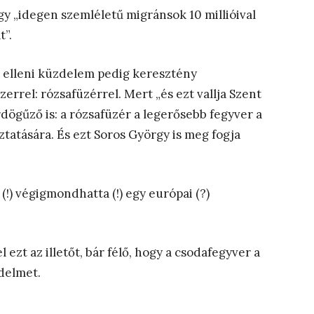
rgy „idegen szemléletű migránsok 10 millióival
t”.
n elleni küzdelem pedig keresztény
rel: rózsafüzérrel. Mert „és ezt vallja Szent
dögűző is: a rózsafüzér a legerősebb fegyver a
tatására. És ezt Soros György is meg fogja
(!) végigmondhatta (!) egy európai (?)
ezt az illetőt, bár félő, hogy a csodafegyver a
zdelmet.