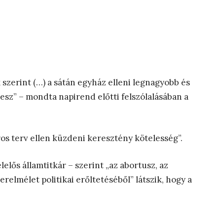
 szerint (…) a sátán egyház elleni legnagyobb és
esz” – mondta napirend előtti felszólalásában a
ros terv ellen küzdeni keresztény kötelesség”.
elős államtitkár – szerint „az abortusz, az
elmélet politikai erőltetéséből” látszik, hogy a