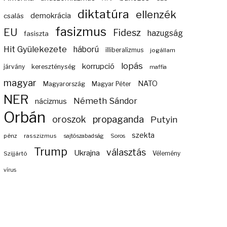
diktatúra
ellenzék
demokrácia
csalás
fasizmus
EU
Fidesz
hazugság
fasiszta
Hit Gyülekezete
háború
illiberalizmus
jogállam
lopás
korrupció
járvány
kereszténység
maffia
magyar
NATO
Magyarország
Magyar Péter
NER
Németh Sándor
nácizmus
Orbán
propaganda
oroszok
Putyin
szekta
pénz
rasszizmus
sajtószabadság
Soros
Trump
választás
Ukrajna
Szijjártó
Vélemény
vírus