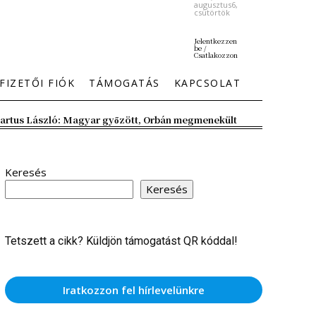
augusztus6,
csütörtök
Jelentkezzen
be /
Csatlakozzon
FIZETŐI FIÓK
TÁMOGATÁS
KAPCSOLAT
artus László: Magyar győzött, Orbán megmenekült
Keresés
Keresés
Tetszett a cikk? Küldjön támogatást QR kóddal!
Iratkozzon fel hírlevelünkre