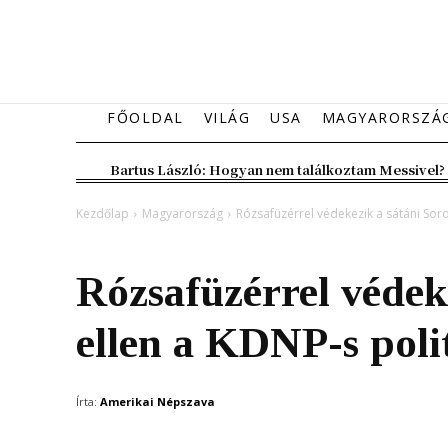
FŐOLDAL
VILÁG
USA
MAGYARORSZÁ
Bartus László: Hogyan nem találkoztam Messivel?
Kezdőlap
Magyarország
Rózsafüzérrel védekezik a sátáni Soro
Magyarország
Rózsafüzérrel védek
ellen a KDNP-s poli
Írta:
Amerikai Népszava