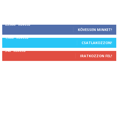
25,000
Követő
KÖVESSEN MINKET!
1,000
Követő
CSATLAKOZZON!
340
Követő
IRATKOZZON FEL!