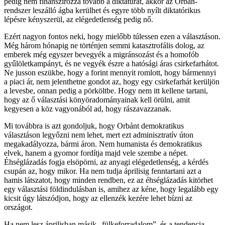
pedig nem finanszírozza tovább a diktatúrát, akkor az Orbán-
rendszer leszálló ágba kerülhet és egyre több nyílt diktatórikus
lépésre kényszerül, az elégedetlenség pedig nő.
Ezért nagyon fontos neki, hogy mielőbb túlessen ezen a választáson.
Még három hónapig ne történjen semmi katasztrofális dolog, az
emberek még egyszer bevegyék a migránsozást és a homofób
gyűlöletkampányt, és ne vegyék észre a hatósági áras csirkefarhátot.
Ne jusson eszükbe, hogy a forint mennyit romlott, hogy bármennyi
a piaci ár, nem jelenthetne gondot az, hogy egy csirkefarhát kerüljön
a levesbe, onnan pedig a pörköltbe. Hogy nem itt kellene tartani,
hogy az ő választási könyöradományainak kell örülni, amit
kegyesen a köz vagyonából ad, hogy rászavazzanak.
Mi továbbra is azt gondoljuk, hogy Orbánt demokratikus
választáson legyőzni nem lehet, mert ezt adminisztratív úton
megakadályozza, bármi áron. Nem humanista és demokratikus
elvek, hanem a gyomor fordítja majd vele szembe a népet.
Éhséglázadás fogja elsöpörni, az anyagi elégedetlenség, a kérdés
csupán az, hogy mikor. Ha nem tudja áprilisig fenntartani azt a
hamis látszatot, hogy minden rendben, ez az éhséglázadás kitörhet
egy választási földindulásban is, amihez az kéne, hogy legalább egy
kicsit úgy látszódjon, hogy az ellenzék kezére lehet bízni az
országot.
Ha nem lesz áprilisban másik „fülkeforradalom”, és a tendencia