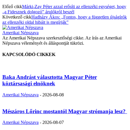
Előző cikk
Márki-Zay Péter azzal erősíti az ellenzéki egységet, hogy
„a Fidesznek dolgozó” árulókról beszél
Következő cikk
Hadházy Ákos: „Fontos, hogy a független újságírók
az ellenzéki oldal hibáit is megírják”
Amerikai Népszava
Az Amerikai Népszava szerkesztőségi cikke. Az írás az Amerikai
Népszava véleményét és álláspontját tükrözi.
KAPCSOLÓDÓ CIKKEK
Baka Andrást választotta Magyar Péter
köztársasági elnöknek
Amerikai Népszava
-
2026-08-08
Mészáros Lőrinc mostantól Magyar strómanja lesz?
Amerikai Népszava
-
2026-08-07