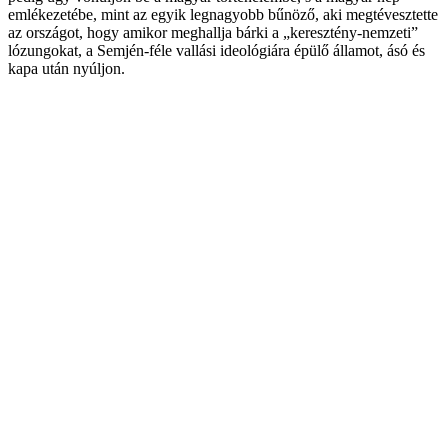
emlékezetébe, mint az egyik legnagyobb bűnöző, aki megtévesztette
az országot, hogy amikor meghallja bárki a „keresztény-nemzeti”
lózungokat, a Semjén-féle vallási ideológiára épülő államot, ásó és
kapa után nyúljon.