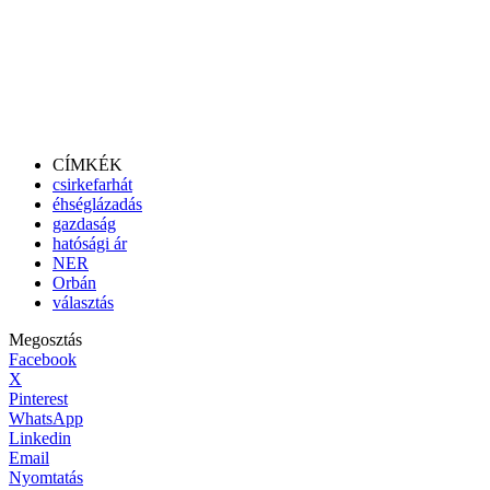
CÍMKÉK
csirkefarhát
éhséglázadás
gazdaság
hatósági ár
NER
Orbán
választás
Megosztás
Facebook
X
Pinterest
WhatsApp
Linkedin
Email
Nyomtatás