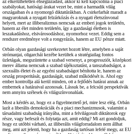
az elkerülhetetlen éhséglázadást, akkor ki kell kapcsolnia a piaci
szabályokat, hatósági árakat vezet be, mint a harmadik világ
országaiban és a nyomorgó diktatúrákban. A csirkefarhát maradt a
magyaroknak a nyugati felzárkózás és a nyugati életszínvonal
helyett, mert az illiberalizmus nemcsak az emberi jogok területén,
hanem az élet minden területén, így a gazdasági életben is
leszakadáshoz, elsivárosodáshoz, nyomorhoz vezet. Eddig sem a
rendszer eredménye volt a rongyrázás, hanem az EU pénze miatt.
Orbán olyan gazdasági szerkezetet hozott létre, amelyben a saját
strómanjai, oligarchái kezébe kerültek a stratégiailag fontos
üzletágak, megszüntette a szabad versenyt, a progressziót, középkori
merev állama nemcsak a szabad tájékoztatást, a tanszabadságot, a
szexuális életet és az egyéni szabadságot bénította le, hanem az
ország prosperitását, gazdaságát, szabad működését is. Ahol egy
ember kontrollja alá kerül minden, ott a fejlődés határai annak az
embernek a határaival azonosak. Lássuk be, a felcsúti perspektívák
nem annyira szélesek és világszínvonalúak.
Most a kérdés az, hogy ez a figyelmeztető jel, mire lesz elég. Orbán
lazít a liberális demokráciák és a piaci mechanizmusok, valamint a
társadalmi szabadság irányába, mint a felvilágosult diktátorok egy
része, vagy befeszít és folytatja azt, amit eddig? Mi azt gondoljuk,
hogy ez utóbbi várható, az illiberális világforradalom nem állhat
meg, ami azt jelenti, hogy ha a gazdaság tartósan lefelé megy, az EU