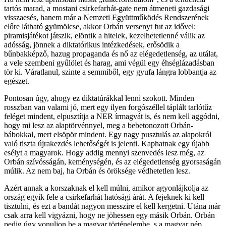
tartós marad, a mostani csirkefarhát-gate nem átmeneti gazdasági
visszaesés, hanem már a Nemzeti Együttműködés Rendszerének
előre látható gyümölcse, akkor Orbán versenyt fut az idővel:
piramisjátékot játszik, elöntik a hitelek, kezelhetetlenné válik az
adósság, jönnek a diktatórikus intézkedések, erősödik a
bűnbakképző, hazug propaganda és nő az elégedetlenség, az utálat,
a vele szembeni gyűlölet és harag, ami végül egy éhséglázadásban
tör ki. Váratlanul, szinte a semmiből, egy gyufa lángra lobbantja az
egészet.
Pontosan úgy, ahogy ez diktatúrákkal lenni szokott. Minden
rosszban van valami jó, mert egy ilyen forgószéllel táplált tarlótűz
feléget mindent, elpusztítja a NER írmagvát is, és nem kell aggódni,
hogy mi lesz az alaptörvénnyel, meg a bebetonozott Orbán-
bábokkal, mert elsöpör mindent. Egy nagy pusztulás az alapokról
való tiszta újrakezdés lehetőségét is jelenti. Kaphatnak egy újabb
esélyt a magyarok. Hogy addig mennyi szenvedés lesz még, az
Orbán szívósságán, keménységén, és az elégedetlenség gyorsaságán
múlik. Az nem baj, ha Orbán és öröksége védhetetlen lesz.
Azért annak a korszaknak el kell múlni, amikor agyonlájkolja az
ország egyik fele a csirkefarhát hatósági árát. A fejeknek ki kell
tisztulni, és ezt a bandát nagyon messzire el kell kergetni. Utána már
csak arra kell vigyázni, hogy ne jöhessen egy másik Orbán. Orbán
pedig úgy vonuljon be a magyar történelembe, s a magyar nép