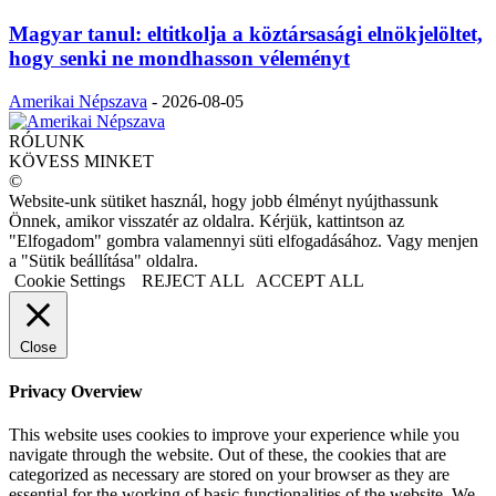
Magyar tanul: eltitkolja a köztársasági elnökjelöltet,
hogy senki ne mondhasson véleményt
Amerikai Népszava
-
2026-08-05
RÓLUNK
KÖVESS MINKET
©
Website-unk sütiket használ, hogy jobb élményt nyújthassunk
Önnek, amikor visszatér az oldalra. Kérjük, kattintson az
"Elfogadom" gombra valamennyi süti elfogadásához. Vagy menjen
a "Sütik beállítása" oldalra.
Cookie Settings
REJECT ALL
ACCEPT ALL
Close
Privacy Overview
This website uses cookies to improve your experience while you
navigate through the website. Out of these, the cookies that are
categorized as necessary are stored on your browser as they are
essential for the working of basic functionalities of the website. We