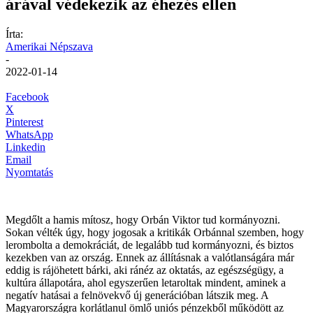
árával védekezik az éhezés ellen
Írta:
Amerikai Népszava
-
2022-01-14
Facebook
X
Pinterest
WhatsApp
Linkedin
Email
Nyomtatás
Megdőlt a hamis mítosz, hogy Orbán Viktor tud kormányozni.
Sokan vélték úgy, hogy jogosak a kritikák Orbánnal szemben, hogy
lerombolta a demokráciát, de legalább tud kormányozni, és biztos
kezekben van az ország. Ennek az állításnak a valótlanságára már
eddig is rájöhetett bárki, aki ránéz az oktatás, az egészségügy, a
kultúra állapotára, ahol egyszerűen letaroltak mindent, aminek a
negatív hatásai a felnövekvő új generációban látszik meg. A
Magyarországra korlátlanul ömlő uniós pénzekből működött az