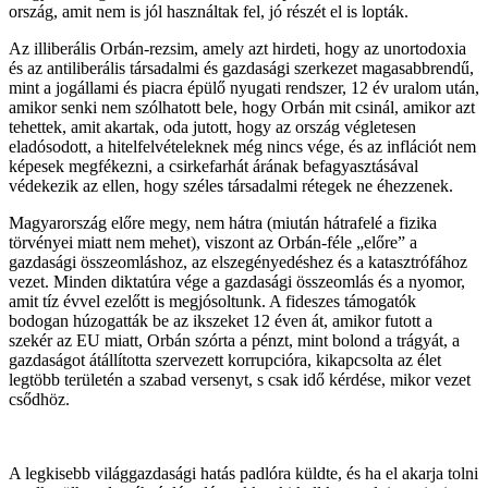
ország, amit nem is jól használtak fel, jó részét el is lopták.
Az illiberális Orbán-rezsim, amely azt hirdeti, hogy az unortodoxia
és az antiliberális társadalmi és gazdasági szerkezet magasabbrendű,
mint a jogállami és piacra épülő nyugati rendszer, 12 év uralom után,
amikor senki nem szólhatott bele, hogy Orbán mit csinál, amikor azt
tehettek, amit akartak, oda jutott, hogy az ország végletesen
eladósodott, a hitelfelvételeknek még nincs vége, és az inflációt nem
képesek megfékezni, a csirkefarhát árának befagyasztásával
védekezik az ellen, hogy széles társadalmi rétegek ne éhezzenek.
Magyarország előre megy, nem hátra (miután hátrafelé a fizika
törvényei miatt nem mehet), viszont az Orbán-féle „előre” a
gazdasági összeomláshoz, az elszegényedéshez és a katasztrófához
vezet. Minden diktatúra vége a gazdasági összeomlás és a nyomor,
amit tíz évvel ezelőtt is megjósoltunk. A fideszes támogatók
bodogan húzogatták be az ikszeket 12 éven át, amikor futott a
szekér az EU miatt, Orbán szórta a pénzt, mint bolond a trágyát, a
gazdaságot átállította szervezett korrupcióra, kikapcsolta az élet
legtöbb területén a szabad versenyt, s csak idő kérdése, mikor vezet
csődhöz.
A legkisebb világgazdasági hatás padlóra küldte, és ha el akarja tolni