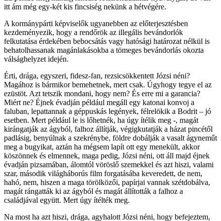
itt ám még egy-két kis fincsiség nekünk a hétvégére.
A kormánypárti képviselők ugyanebben az előterjesztésben
kezdeményezik, hogy a rendőrök az illegális bevándorlók
felkutatása érdekében bebocsátás vagy hatósági határozat nélkül is
behatolhassanak magánlakásokba a tömeges bevándorlás okozta
válsághelyzet idején.
Érti, drága, egyszeri, fidesz-fan, rezsicsökkentett Józsi néni?
Magához is bármikor bemehetnek, mert csak. Úgyhogy tegye el az
ezüstöt. Azt tetszik mondani, hogy nem? És erre mi a garancia?
Miért ne? Éjnek évadján például megáll egy katonai konvoj a
faluban, lepattannak a géppuskás legények, félrelökik a Bodrit – jó
esetben. Mert például le is lőhetnék, ha úgy ítélik meg -, magát
kirángatják az ágyból, falhoz állítják, végigkutatják a házat pincétől
padlásig, benyúlnak a szekrénybe, földre dobálják a vasalt ágyneműt
meg a bugyikat, aztán ha mégsem lapít ott egy menekült, akkor
köszönnek és elmennek, maga pedig, Józsi néni, ott áll majd éjnek
évadján pizsamában, álomtól vöröslő szemekkel és azt hiszi, valami
szar, második világháborús film forgatásába keveredett, de nem,
hahó, nem, hiszen a maga törölközői, papírjai vannak szétdobálva,
magát rángatták ki az ágyból és magát állították a falhoz a
családjával együtt. Mert úgy ítélték meg.
Na most ha azt hiszi, drága, agyhalott Józsi néni, hogy befejeztem,