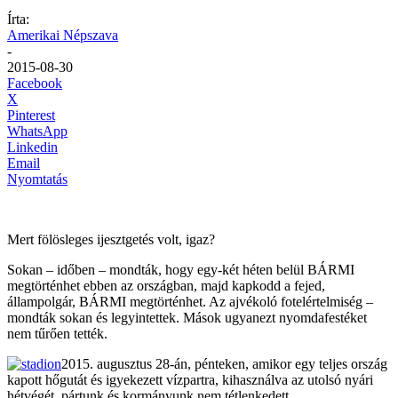
Írta:
Amerikai Népszava
-
2015-08-30
Facebook
X
Pinterest
WhatsApp
Linkedin
Email
Nyomtatás
Mert fölösleges ijesztgetés volt, igaz?
Sokan – időben – mondták, hogy egy-két héten belül BÁRMI
megtörténhet ebben az országban, majd kapkodd a fejed,
állampolgár, BÁRMI megtörténhet. Az ajvékoló fotelértelmiség –
mondták sokan és legyintettek. Mások ugyanezt nyomdafestéket
nem tűrően tették.
2015. augusztus 28-án, pénteken, amikor egy teljes ország
kapott hőgutát és igyekezett vízpartra, kihasználva az utolsó nyári
hétvégét, pártunk és kormányunk nem tétlenkedett.