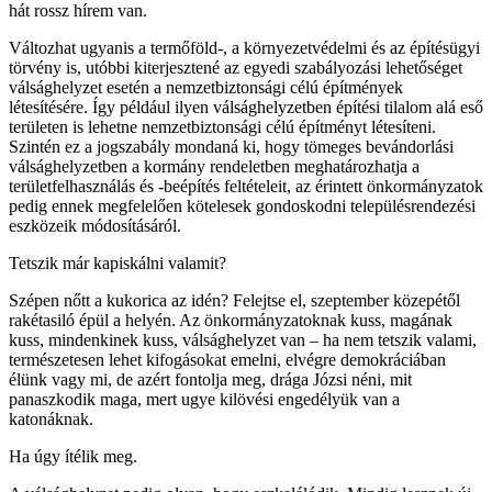
hát rossz hírem van.
Változhat ugyanis a termőföld-, a környezetvédelmi és az építésügyi
törvény is, utóbbi kiterjesztené az egyedi szabályozási lehetőséget
válsághelyzet esetén a nemzetbiztonsági célú építmények
létesítésére. Így például ilyen válsághelyzetben építési tilalom alá eső
területen is lehetne nemzetbiztonsági célú építményt létesíteni.
Szintén ez a jogszabály mondaná ki, hogy tömeges bevándorlási
válsághelyzetben a kormány rendeletben meghatározhatja a
területfelhasználás és -beépítés feltételeit, az érintett önkormányzatok
pedig ennek megfelelően kötelesek gondoskodni településrendezési
eszközeik módosításáról.
Tetszik már kapiskálni valamit?
Szépen nőtt a kukorica az idén? Felejtse el, szeptember közepétől
rakétasiló épül a helyén. Az önkormányzatoknak kuss, magának
kuss, mindenkinek kuss, válsághelyzet van – ha nem tetszik valami,
természetesen lehet kifogásokat emelni, elvégre demokráciában
élünk vagy mi, de azért fontolja meg, drága Józsi néni, mit
panaszkodik maga, mert ugye kilövési engedélyük van a
katonáknak.
Ha úgy ítélik meg.