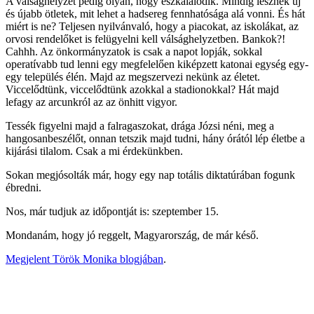
A válsághelyzet pedig olyan, hogy eszkalálódik. Mindig lesznek új
és újabb ötletek, mit lehet a hadsereg fennhatósága alá vonni. És hát
miért is ne? Teljesen nyilvánvaló, hogy a piacokat, az iskolákat, az
orvosi rendelőket is felügyelni kell válsághelyzetben. Bankok?!
Cahhh. Az önkormányzatok is csak a napot lopják, sokkal
operatívabb tud lenni egy megfelelően kiképzett katonai egység egy-
egy település élén. Majd az megszervezi nekünk az életet.
Viccelődtünk, viccelődtünk azokkal a stadionokkal? Hát majd
lefagy az arcunkról az az önhitt vigyor.
Tessék figyelni majd a falragaszokat, drága Józsi néni, meg a
hangosanbeszélőt, onnan tetszik majd tudni, hány órától lép életbe a
kijárási tilalom. Csak a mi érdekünkben.
Sokan megjósolták már, hogy egy nap totális diktatúrában fogunk
ébredni.
Nos, már tudjuk az időpontját is: szeptember 15.
Mondanám, hogy jó reggelt, Magyarország, de már késő.
Megjelent Török Monika blogjában
.