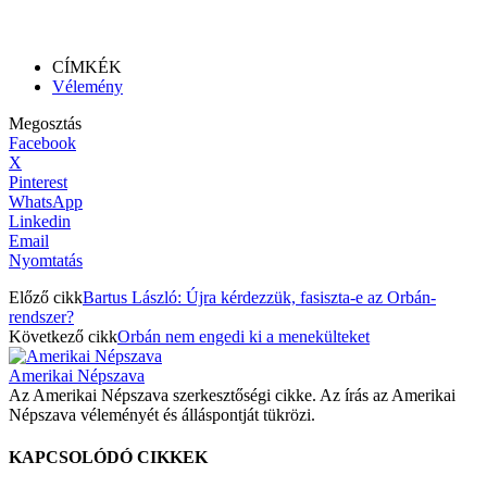
CÍMKÉK
Vélemény
Megosztás
Facebook
X
Pinterest
WhatsApp
Linkedin
Email
Nyomtatás
Előző cikk
Bartus László: Újra kérdezzük, fasiszta-e az Orbán-
rendszer?
Következő cikk
Orbán nem engedi ki a menekülteket
Amerikai Népszava
Az Amerikai Népszava szerkesztőségi cikke. Az írás az Amerikai
Népszava véleményét és álláspontját tükrözi.
KAPCSOLÓDÓ CIKKEK