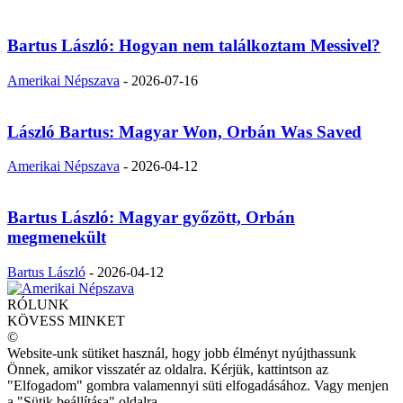
Bartus László: Hogyan nem találkoztam Messivel?
Amerikai Népszava
-
2026-07-16
László Bartus: Magyar Won, Orbán Was Saved
Amerikai Népszava
-
2026-04-12
Bartus László: Magyar győzött, Orbán
megmenekült
Bartus László
-
2026-04-12
RÓLUNK
KÖVESS MINKET
©
Website-unk sütiket használ, hogy jobb élményt nyújthassunk
Önnek, amikor visszatér az oldalra. Kérjük, kattintson az
"Elfogadom" gombra valamennyi süti elfogadásához. Vagy menjen
a "Sütik beállítása" oldalra.