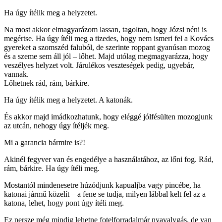
Ha úgy ítélik meg a helyzetet.
Na most akkor elmagyarázom lassan, tagoltan, hogy Józsi néni is
megértse. Ha úgy ítéli meg a tizedes, hogy nem ismeri fel a Kovács
gyereket a szomszéd faluból, de szerinte roppant gyanúsan mozog
és a szeme sem áll jól – lőhet. Majd utólag megmagyarázza, hogy
veszélyes helyzet volt. Járulékos veszteségek pedig, ugyebár,
vannak.
Lőhetnek rád, rám, bárkire.
Ha úgy ítélik meg a helyzetet. A katonák.
És akkor majd imádkozhatunk, hogy eléggé jólfésülten mozogjunk
az utcán, nehogy úgy ítéljék meg.
Mi a garancia bármire is?!
Akinél fegyver van és engedélye a használatához, az lőni fog. Rád,
rám, bárkire. Ha úgy ítéli meg.
Mostantól mindenesetre húzódjunk kapualjba vagy pincébe, ha
katonai jármű közelít – a fene se tudja, milyen lábbal kelt fel az a
katona, lehet, hogy pont úgy ítéli meg.
Ez persze még mindig lehetne fotelforradalmár nyavalygás, de van