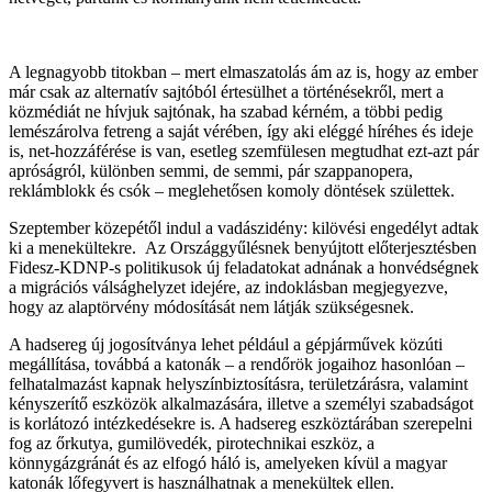
A legnagyobb titokban – mert elmaszatolás ám az is, hogy az ember
már csak az alternatív sajtóból értesülhet a történésekről, mert a
közmédiát ne hívjuk sajtónak, ha szabad kérném, a többi pedig
lemészárolva fetreng a saját vérében, így aki eléggé híréhes és ideje
is, net-hozzáférése is van, esetleg szemfülesen megtudhat ezt-azt pár
apróságról, különben semmi, de semmi, pár szappanopera,
reklámblokk és csók – meglehetősen komoly döntések születtek.
Szeptember közepétől indul a vadászidény: kilövési engedélyt adtak
ki a menekültekre. Az Országgyűlésnek benyújtott előterjesztésben
Fidesz-KDNP-s politikusok új feladatokat adnának a honvédségnek
a migrációs válsághelyzet idejére, az indoklásban megjegyezve,
hogy az alaptörvény módosítását nem látják szükségesnek.
A hadsereg új jogosítványa lehet például a gépjárművek közúti
megállítása, továbbá a katonák – a rendőrök jogaihoz hasonlóan –
felhatalmazást kapnak helyszínbiztosításra, területzárásra, valamint
kényszerítő eszközök alkalmazására, illetve a személyi szabadságot
is korlátozó intézkedésekre is. A hadsereg eszköztárában szerepelni
fog az őrkutya, gumilövedék, pirotechnikai eszköz, a
könnygázgránát és az elfogó háló is, amelyeken kívül a magyar
katonák lőfegyvert is használhatnak a menekültek ellen.