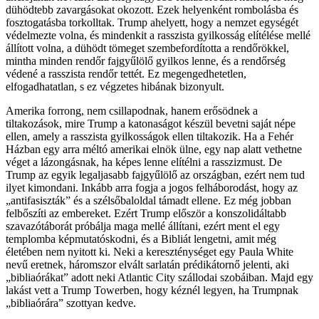
dühödtebb zavargásokat okozott. Ezek helyenként rombolásba és
fosztogatásba torkolltak. Trump ahelyett, hogy a nemzet egységét
védelmezte volna, és mindenkit a rasszista gyilkosság elítélése mellé
állított volna, a dühödt tömeget szembefordította a rendőrökkel,
mintha minden rendőr fajgyűlölő gyilkos lenne, és a rendőrség
védené a rasszista rendőr tettét. Ez megengedhetetlen,
elfogadhatatlan, s ez végzetes hibának bizonyult.
Amerika forrong, nem csillapodnak, hanem erősödnek a
tiltakozások, mire Trump a katonaságot készül bevetni saját népe
ellen, amely a rasszista gyilkosságok ellen tiltakozik. Ha a Fehér
Házban egy arra méltó amerikai elnök ülne, egy nap alatt vethetne
véget a lázongásnak, ha képes lenne elítélni a rasszizmust. De
Trump az egyik legaljasabb fajgyűlölő az országban, ezért nem tud
ilyet kimondani. Inkább arra fogja a jogos felháborodást, hogy az
„antifasiszták” és a szélsőbaloldal támadt ellene. Ez még jobban
felbőszíti az embereket. Ezért Trump először a konszolidáltabb
szavazótáborát próbálja maga mellé állítani, ezért ment el egy
templomba képmutatóskodni, és a Bibliát lengetni, amit még
életében nem nyitott ki. Neki a kereszténységet egy Paula White
nevű eretnek, háromszor elvált sarlatán prédikátornő jelenti, aki
„bibliaórákat” adott neki Atlantic City szállodai szobáiban. Majd egy
lakást vett a Trump Towerben, hogy kéznél legyen, ha Trumpnak
„bibliaórára” szottyan kedve.