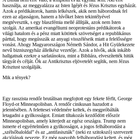
használja, az meggyalázza az Isten Igéjét és Jézus Krisztus egyházát.
Azok a prédikátorok, hamis lelkészek, akik nem háborodnak fel
ezen az aljasságon, hanem a hívőket Isten tekintélyével
megtévesztik, s egy blaszfémia mellé állítják, azok nem Isten
szolgái. Az amerikai evangéliumi neoprotestáns prédikátorok a
világi hatalom és a pénz miatt kötöttek szövetséget a republikánus
párttal, hogy megússzák az anyagi visszéléseik miatt a felelősségre
vonást. Ahogy Magyarországon Németh Sándor, a Hit Gyülekezete
nevű bizniszegyház állelkész vezetője. Azok a hívők, akik inkább
hallgatnak ezekre a sarlatánokra, mint a Bibliára, elveszítették hitük
tárgyát és célját. Ők az Antikrisztus eljövetelét segítik, nem Jézus
Krisztust szolgálják.
Mik a tények?
Egy rasszista rendőr brutálisan megfojtott egy fekete férfit, George
Floyd-ot Minneapolisban. A rendőr cinikusan hazudott a
jelentésében. A felettesei védelmére keltek, és megpróbálták
letagadni a gyilkosságot. Emiatt tiltakozás kezdődött először
Minneapolisban, amely kiterjedt az egész országra. Trump nem
ismerte el egyértelműen a gyilkosságot, a jogos felháborodást a
„szélsőbaloldal” és az „antifasiszták” (neki ez szitokszó) szervezett
akciójának nevezte. Ez még nagyobb felháborodást keltett, és még