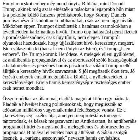
Ennyi mocskot ember még nem hányt a Bibliára, mint Donadl
Trump, akinek még azt is elnézték a másokat a legapróbb bűn miatt
is a pokolba küldő farizeus prédikátorok, hogy Stormy Daniels
pornószínésznő is adott neki bibliaórákat, csak azt nem úgy hívták.
Miközben éppen Trumpot dicsőítették a hatalmas csarnokokban a
tévedhetetlen karizmatikus hívők, Trump épp hallgatási pénzt fizetett
a pornószínésznőnek, csak úgy tűnik, nem eleget. Trumpról
olyanokat hazudoztak, hogy újjászületett hívő, keresztény, megtért,
Isten választotta ki (hacsak nem Putyin az Isten), és Trump „Isten
embere”. De Trump korunk Heródese. A melegek elleni gyűlölettel,
az antiliberális propagandával és az abortuszról szóló hazugságokkal
a hataloméhes és pénzéhes hamis pásztorok a sátáni Trump mellé
állítják a keresztény hívők szavazatait. S jól megfizetik őket érte. Jó
érzésű emberek emiatt megutálják a Bibliát, a gyülekezeteket, a
kereszténységet. Erre a hamis kereszténységre tisztességes ember
csak nemet mondhat.
Összefonódtak az állammal, eladták magukat kilóra egy pártnak.
Eladták a híveiket hazug politikusoknak, hogy megússzák az
adózatlan milliárdos vagyonaik miatti felelősségre vonást. Ez a
„kereszténység” széles útja, amelyen neoprotestáns tömegek
tántorodnak, és készek megszavazni az Antikrisztust, ha antiliberális
programot hirdet és megismétli a melegellenes és abortuszellenes
propaganda Bibliával ellentétes hazug állításait. A Sátán szolgái
lesznek, a „parázna asszonynak” nevezett hamis egyházhoz