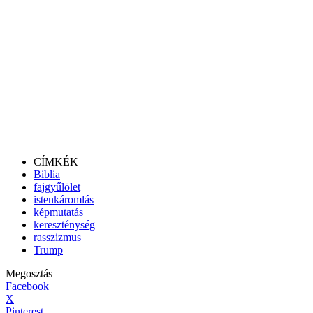
CÍMKÉK
Biblia
fajgyűlölet
istenkáromlás
képmutatás
kereszténység
rasszizmus
Trump
Megosztás
Facebook
X
Pinterest