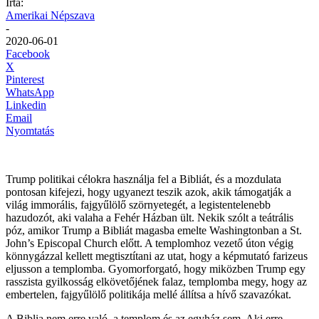
Írta:
Amerikai Népszava
-
2020-06-01
Facebook
X
Pinterest
WhatsApp
Linkedin
Email
Nyomtatás
Trump politikai célokra használja fel a Bibliát, és a mozdulata
pontosan kifejezi, hogy ugyanezt teszik azok, akik támogatják a
világ immorális, fajgyűlölő szörnyetegét, a legistentelenebb
hazudozót, aki valaha a Fehér Házban ült. Nekik szólt a teátrális
póz, amikor Trump a Bibliát magasba emelte Washingtonban a St.
John’s Episcopal Church előtt. A templomhoz vezető úton végig
könnygázzal kellett megtisztítani az utat, hogy a képmutató farizeus
eljusson a templomba. Gyomorforgató, hogy miközben Trump egy
rasszista gyilkosság elkövetőjének falaz, templomba megy, hogy az
embertelen, fajgyűlölő politikája mellé állítsa a hívő szavazókat.
A Biblia nem erre való, a templom és az egyház sem. Aki erre