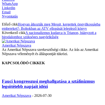
WhatsApp
Linkedin
Email
Nyomtatás
Előző cikk
Hogyan átkozták meg Messit, kergettek öngyilkosságba
embereket?- Boltokban az ATV ellopását leleplező könyv
Következő cikk
A nacionalizmus kudarca is Trianon, hiányzott a
birodalomhoz szükséges nagylelkűség
Amerikai Népszava
Az Amerikai Népszava szerkesztőségi cikke. Az írás az Amerikai
Népszava véleményét és álláspontját tükrözi.
KAPCSOLÓDÓ CIKKEK
Fauci kongresszusi meghallgatása a sztálinizmus
legsötétebb napjait idézi
Amerikai Népszava
-
2026-07-30