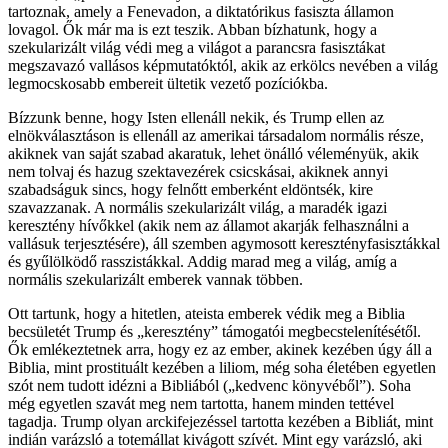
tartoznak, amely a Fenevadon, a diktatórikus fasiszta államon
lovagol. Ők már ma is ezt teszik. Abban bízhatunk, hogy a
szekularizált világ védi meg a világot a parancsra fasisztákat
megszavazó vallásos képmutatóktól, akik az erkölcs nevében a világ
legmocskosabb embereit ültetik vezető pozíciókba.
Bízzunk benne, hogy Isten ellenáll nekik, és Trump ellen az
elnökválasztáson is ellenáll az amerikai társadalom normális része,
akiknek van saját szabad akaratuk, lehet önálló véleményük, akik
nem tolvaj és hazug szektavezérek csicskásai, akiknek annyi
szabadságuk sincs, hogy felnőtt emberként eldöntsék, kire
szavazzanak. A normális szekularizált világ, a maradék igazi
keresztény hívőkkel (akik nem az államot akarják felhasználni a
vallásuk terjesztésére), áll szemben agymosott keresztényfasisztákkal
és gyűlölködő rasszistákkal. Addig marad meg a világ, amíg a
normális szekularizált emberek vannak többen.
Ott tartunk, hogy a hitetlen, ateista emberek védik meg a Biblia
becsületét Trump és „keresztény” támogatói megbecstelenítésétől.
Ők emlékeztetnek arra, hogy ez az ember, akinek kezében úgy áll a
Biblia, mint prostituált kezében a liliom, még soha életében egyetlen
szót nem tudott idézni a Bibliából („kedvenc könyvéből”). Soha
még egyetlen szavát meg nem tartotta, hanem minden tettével
tagadja. Trump olyan arckifejezéssel tartotta kezében a Bibliát, mint
indián varázsló a totemállat kivágott szívét. Mint egy varázsló, aki