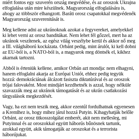
miért fontos egy szuverén ország megvédése, és az oroszok Ukrajna
elfoglalása után mire készülnek. Magyarország elfoglalására is,
ahogy az többször elhangzott. Baráti orosz csapatokkal megvédenék
Magyarország szuverenitását is.
Meg kellene adni az ukránoknak azokat a fegyvereket, amelyekkel
ki lehet verni az orosz banditákat. Nem lehet fél gőzzel, mert ha az
ukránok veszítenek, az egész világ veszélybe kerül és akkor nő meg
a III. világháború kockázata. Orbánt pedig, mint árulót, ki kell dobni
az EU-ból is, a NATO-ból is, a magyarok meg döntsék el, kikhez
akarnak tartozni.
Abból is érteniük kellene, amikor Orbán azt mondja: nem elhagyni,
hanem elfoglalni akarja az Európai Uniót, ehhez pedig tegyük
hozzá: demokráciának álcázott fasiszta diktatúrával és az oroszok
trójai falovaként. Most mindjárt kezdhetnék is azzal, hogy nélküle
szavazzák meg az ukránok támogatását és az ukrán csatlakozási
tárgyalások megkezdését.
Vagy, ha ezt nem teszik meg, akkor ezentúl fordulhatnak egyenesen
a Kremlhez is, hogy mihez járul hozzá Putyin. Kihagyhatják belőle
Orbánt, az orosz titkosszolgálat emberét, akit nem mellesleg, mi
Putyinnal és az oroszokkal együtt háborús bűnösnek tartunk,
azokkal együtt, akik támogatják az oroszokat és a terrorista
háborújukat.