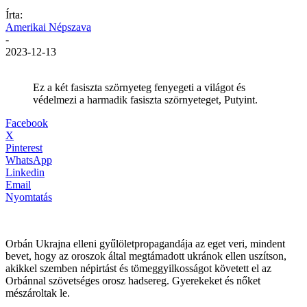
Írta:
Amerikai Népszava
-
2023-12-13
Ez a két fasiszta szörnyeteg fenyegeti a világot és
védelmezi a harmadik fasiszta szörnyeteget, Putyint.
Facebook
X
Pinterest
WhatsApp
Linkedin
Email
Nyomtatás
Orbán Ukrajna elleni gyűlöletpropagandája az eget veri, mindent
bevet, hogy az oroszok által megtámadott ukránok ellen uszítson,
akikkel szemben népirtást és tömeggyilkosságot követett el az
Orbánnal szövetséges orosz hadsereg. Gyerekeket és nőket
mészároltak le.