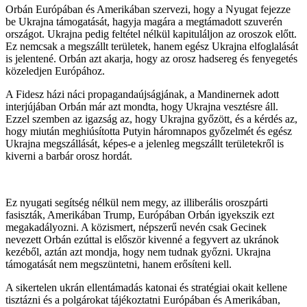
Orbán Európában és Amerikában szervezi, hogy a Nyugat fejezze
be Ukrajna támogatását, hagyja magára a megtámadott szuverén
országot. Ukrajna pedig feltétel nélkül kapituláljon az oroszok előtt.
Ez nemcsak a megszállt területek, hanem egész Ukrajna elfoglalását
is jelentené. Orbán azt akarja, hogy az orosz hadsereg és fenyegetés
közeledjen Európához.
A Fidesz házi náci propagandaújságjának, a Mandinernek adott
interjújában Orbán már azt mondta, hogy Ukrajna vesztésre áll.
Ezzel szemben az igazság az, hogy Ukrajna győzött, és a kérdés az,
hogy miután meghiúsította Putyin háromnapos győzelmét és egész
Ukrajna megszállását, képes-e a jelenleg megszállt területekről is
kiverni a barbár orosz hordát.
Ez nyugati segítség nélkül nem megy, az illiberális oroszpárti
fasiszták, Amerikában Trump, Európában Orbán igyekszik ezt
megakadályozni. A közismert, népszerű nevén csak Gecinek
nevezett Orbán ezúttal is először kivenné a fegyvert az ukránok
kezéből, aztán azt mondja, hogy nem tudnak győzni. Ukrajna
támogatását nem megszüntetni, hanem erősíteni kell.
A sikertelen ukrán ellentámadás katonai és stratégiai okait kellene
tisztázni és a polgárokat tájékoztatni Európában és Amerikában,