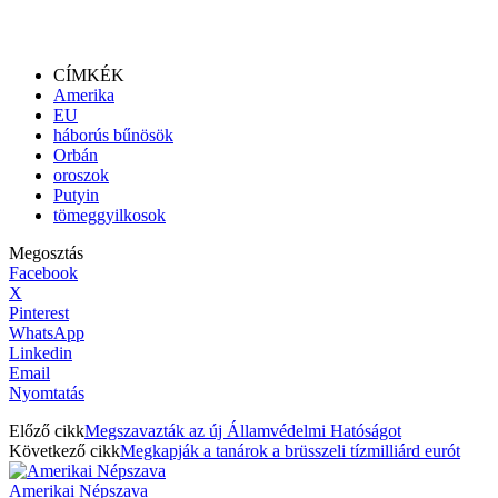
CÍMKÉK
Amerika
EU
háborús bűnösök
Orbán
oroszok
Putyin
tömeggyilkosok
Megosztás
Facebook
X
Pinterest
WhatsApp
Linkedin
Email
Nyomtatás
Előző cikk
Megszavazták az új Államvédelmi Hatóságot
Következő cikk
Megkapják a tanárok a brüsszeli tízmilliárd eurót
Amerikai Népszava