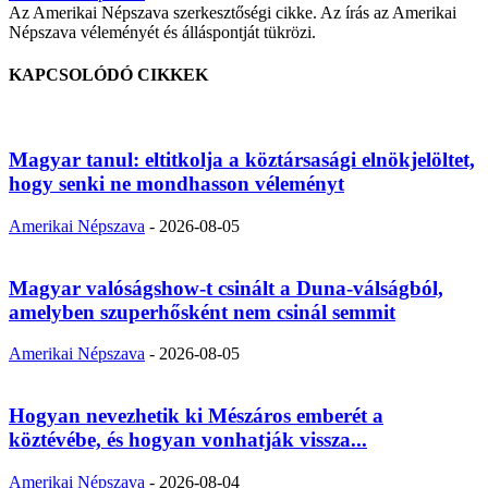
Az Amerikai Népszava szerkesztőségi cikke. Az írás az Amerikai
Népszava véleményét és álláspontját tükrözi.
KAPCSOLÓDÓ CIKKEK
Magyar tanul: eltitkolja a köztársasági elnökjelöltet,
hogy senki ne mondhasson véleményt
Amerikai Népszava
-
2026-08-05
Magyar valóságshow-t csinált a Duna-válságból,
amelyben szuperhősként nem csinál semmit
Amerikai Népszava
-
2026-08-05
Hogyan nevezhetik ki Mészáros emberét a
köztévébe, és hogyan vonhatják vissza...
Amerikai Népszava
-
2026-08-04