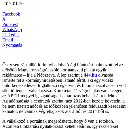
2017-01-10
Facebook
X
Pinterest
WhatsApp
Linkedin
Email
Nyomtatás
Összesen 31 millió forintnyi adóhatósági büntetést halmozott fel az
erősödő Magyarországról szóló kormányzati plakát egyik
reklámarca – írja a Népszava. A lap szerint a
444.hu
olvasója
ismerte fel a kormányhirdetésben látható férfit, aki egy vidéki
bútorkereskedéssel foglalkozó céget vitt, és finoman szólva sem volt
sikertörténet a vállalkozása. Konkrétan 11 végrehajtás van a cégén,
az APEH megyei igazgatósága is a tartozás behajtását rendelte el.
Az adóhatóság a cégiratok szerint még 2012-ben kezdte követelni a
be nem fizetett adót és az időközben jelentősen felduzzadt késedelmi
kamatot, de vannak végrehajtások 2013-ból és 2014-ből is.
A vállalkozó a portálnak megerősítette, hogy ő van a fotókon.
Azonban titoktartási nyilatkozatot kellett aláírnia, így részleteket