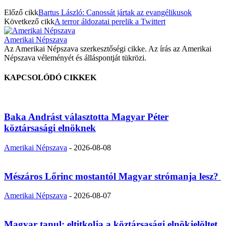
Előző cikk
Bartus László: Canossát jártak az evangélikusok
Következő cikk
A terror áldozatai perelik a Twittert
Amerikai Népszava
Az Amerikai Népszava szerkesztőségi cikke. Az írás az Amerikai
Népszava véleményét és álláspontját tükrözi.
KAPCSOLÓDÓ CIKKEK
Baka Andrást választotta Magyar Péter
köztársasági elnöknek
Amerikai Népszava
-
2026-08-08
Mészáros Lőrinc mostantól Magyar strómanja lesz?
Amerikai Népszava
-
2026-08-07
Magyar tanul: eltitkolja a köztársasági elnökjelöltet,