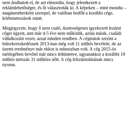
nem árulhatott el, de azt elmondta, hogy jelentkezett a
reklámlehetőségre, és őt választották ki. A képeken – mint mondta –
magánemberként szerepel, de valóban bedőlt a korábbi cége,
körbetartozások miatt.
Megjegyezte, hogy ő nem csaló, tisztességesen igyekezett lezárni
cégei ügyeit, ami már 4-5 éve nem működik, azóta másik, családi
vállalkozást vezet, azzal minden rendben. A cégiratok szerint a
bútorkereskedésnek 2013-ban még volt 11 milliós bevétele, de az
üzemi eredménye már ekkor is mínuszban volt. A cég 2015-ös
mérlegében bevétel már nincs feltüntetve, ugyanakkor a korábbi 19
milliós tartozás 31 millióra nőtt. A cég felszámolásának nincs
nyoma.