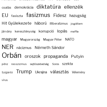
diktatúra
ellenzék
demokrácia
csalás
fasizmus
EU
Fidesz
hazugság
fasiszta
Hit Gyülekezete
háború
illiberalizmus
jogállam
lopás
korrupció
járvány
kereszténység
maffia
magyar
NATO
Magyarország
Magyar Péter
NER
Németh Sándor
nácizmus
Orbán
propaganda
oroszok
Putyin
szekta
pénz
rasszizmus
sajtószabadság
Soros
Trump
választás
Ukrajna
Szijjártó
Vélemény
vírus