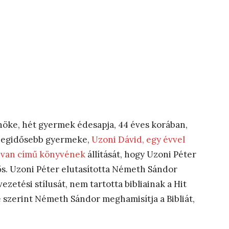
lnöke, hét gyermek édesapja, 44 éves korában,
 Legidősebb gyermeke,
Uzoni Dávid, egy évvel
z van című könyvének
állítását, hogy Uzoni Péter
ős. Uzoni Péter elutasította Németh Sándor
ezetési stílusát, nem tartotta bibliainak a Hit
szerint Németh Sándor meghamisítja a Bibliát,