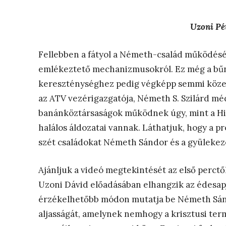
Uzoni Pé
Fellebben a fátyol a Németh-család működésérő
emlékeztető mechanizmusokról. Ez még a bűnö
kereszténységhez pedig végképp semmi köze n
az ATV vezérigazgatója, Németh S. Szilárd mé
banánköztársaságok működnek úgy, mint a Hit
halálos áldozatai vannak. Láthatjuk, hogy a 
szét családokat Németh Sándor és a gyülekez
Ajánljuk a videó megtekintését az első perctő
Uzoni Dávid előadásában elhangzik az édesapj
érzékelhetőbb módon mutatja be Németh Sánd
aljasságát, amelynek nemhogy a krisztusi ter