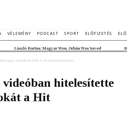
G
VÉLEMÉNY
PODCAST
SPORT
ELŐFIZETÉS
ELŐ
László Bartus: Magyar Won, Orbán Was Saved
B
 édesapja halálának okát a Hit Gyülekezetében
videóban hitelesítette
okát a Hit