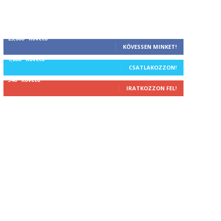
25,000
Követő
KÖVESSEN MINKET!
1,000
Követő
CSATLAKOZZON!
340
Követő
IRATKOZZON FEL!