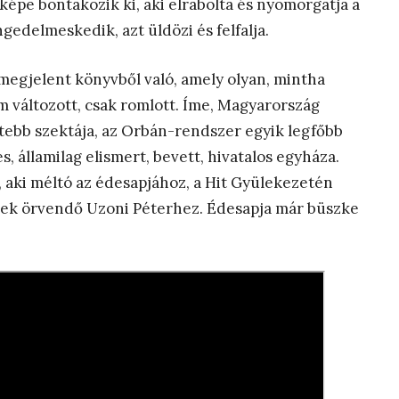
képe bontakozik ki, aki elrabolta és nyomorgatja a
ngedelmeskedik, azt üldözi és felfalja.
t megjelent könyvből való, amely olyan, mintha
m változott, csak romlott. Íme, Magyarország
tebb szektája, az Orbán-rendszer egyik legfőbb
, államilag elismert, bevett, hivatalos egyháza.
 aki méltó az édesapjához, a Hit Gyülekezetén
lynek örvendő Uzoni Péterhez. Édesapja már büszke