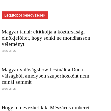
Legutóbbi bejegyzések
Magyar tanul: eltitkolja a köztársasági
elnökjelöltet, hogy senki ne mondhasson
véleményt
2026-08-05
Magyar valóságshow-t csinált a Duna-
válságból, amelyben szuperhősként nem
csinál semmit
2026-08-05
Hogyan nevezhetik ki Mészáros emberét