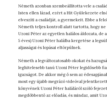
Németh azonban szembeállította vele a családj
Isten ellen lázad, ezért a Hit Gyülekezete el
elveszíti a családját, a gyermekeit. Ebbe a fe
Németh teljes kontroll alatt tartotta, hogy
Uzoni Péter az egyetlen halálos áldozata, de
5 éves) Uzoni Péter halálba kergetése a legsú
aljasságai és lopásai eltörpülnek.
Németh a legváltozatosabb okokat és hazugságo
leghitelesebb tanú Uzoni Péter legidősebb fia
igazságot. De akkor még ő sem az édesapjána
most egy újabb megrázó videóval jelentkezett
könyvének Uzoni Péter haláláról szóló fejeze
megdöbbentő az előadás, és mindaz, amit Uzo