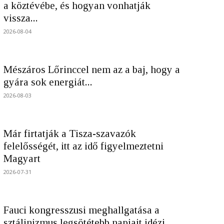
a köztévébe, és hogyan vonhatják
vissza...
2026-08-04
Mészáros Lőrinccel nem az a baj, hogy a
gyára sok energiát...
2026-08-03
Már firtatják a Tisza-szavazók
felelősségét, itt az idő figyelmeztetni
Magyart
2026-07-31
Fauci kongresszusi meghallgatása a
sztálinizmus legsötétebb napjait idézi