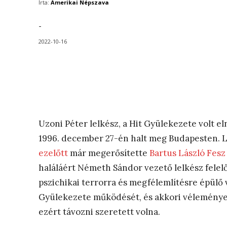
Írta:
Amerikai Népszava
-
2022-10-16
Uzoni Péter lelkész, a Hit Gyülekezete volt e
1996. december 27-én halt meg Budapesten.
ezelőtt
már megerősítette
Bartus László Fes
haláláért Németh Sándor vezető lelkész felel
pszichikai terrorra és megfélemlítésre épülő v
Gyülekezete működését, és akkori véleménye 
ezért távozni szeretett volna.