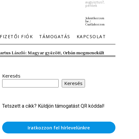
augusztus7,
péntek
Jelentkezzen
be /
Csatlakozzon
FIZETŐI FIÓK
TÁMOGATÁS
KAPCSOLAT
artus László: Magyar győzött, Orbán megmenekült
Keresés
Keresés
Tetszett a cikk? Küldjön támogatást QR kóddal!
Iratkozzon fel hírlevelünkre