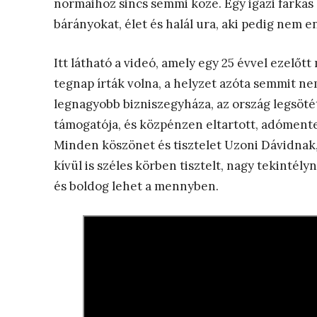
normáihoz sincs semmi köze. Egy igazi farkas 
bárányokat, élet és halál ura, aki pedig nem e
Itt látható a videó, amely egy 25 évvel ezelőt
tegnap írták volna, a helyzet azóta semmit ne
legnagyobb bizniszegyháza, az ország legsöté
támogatója, és közpénzen eltartott, adómentes
Minden köszönet és tisztelet Uzoni Dávidnak,
kívül is széles körben tisztelt, nagy tekinté
és boldog lehet a mennyben.