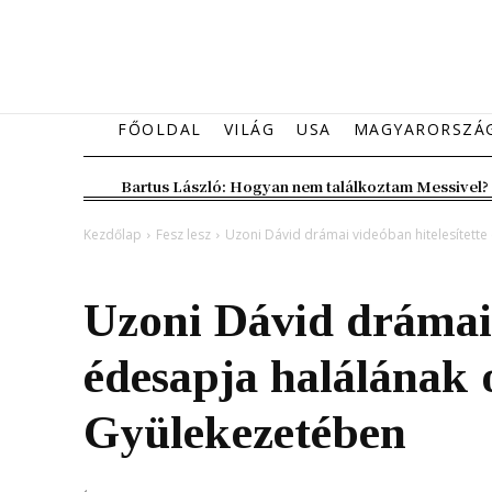
FŐOLDAL
VILÁG
USA
MAGYARORSZÁ
Bartus László: Hogyan nem találkoztam Messivel?
Kezdőlap
Fesz lesz
Uzoni Dávid drámai videóban hitelesítette
Fesz lesz
Kiemelt fő hír
Magyarország
Uzoni Dávid drámai 
édesapja halálának 
Gyülekezetében