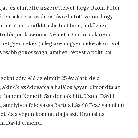
át, és elhitette a szeretteivel, hogy Uzoni Péter
nöke csak azon az áron távozhatott volna, hogy
loldhatatlan konfliktusba halt bele, miközben
 ne tudódjon ki semmi. Németh Sándornak nem
 a hétgyermekes (a legkisebb gyermeke akkor volt
lyosabb gonoszsága, amihez képest a politikai
kat adta elő az elmúlt 25 év alatt, de a
, akinek az édesapja a halálos ágyán elmondta az
k, hanem Németh Sándornak hitt. Uzoni Dávid
, amelyben felolvassa Bartus László Fesz van című
tét, és a végén kommentálja azt. Drámai és
ni Dávid elmond.