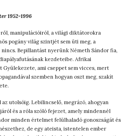
ter 1952-1996
l, manipulációiról, a világi diktátorokra
s pogány világ szintjét sem üti meg, a
incs. Bepillantást nyerünk Németh Sándor fia,
diapályafutásának kezdeteibe. Afrikai
 Gyülekezete, ami cseppet sem vicces, mert
propagandával szemben hogyan oszt meg, szakít
ete.
l az utolsóig. Lebilincselő, megrázó, ahogyan
áról és a róla szóló fejezet, amely mindennél
or minden értelmet felülhaladó gonoszságát és
mészethez, de egy ateista, istentelen ember