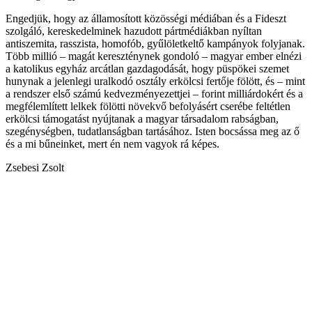
Engedjük, hogy az államosított közösségi médiában és a Fideszt
szolgáló, kereskedelminek hazudott pártmédiákban nyíltan
antiszemita, rasszista, homofób, gyűlöletkeltő kampányok folyjanak.
Több millió – magát kereszténynek gondoló – magyar ember elnézi
a katolikus egyház arcátlan gazdagodását, hogy püspökei szemet
hunynak a jelenlegi uralkodó osztály erkölcsi fertője fölött, és – mint
a rendszer első számú kedvezményezettjei – forint milliárdokért és a
megfélemlített lelkek fölötti növekvő befolyásért cserébe feltétlen
erkölcsi támogatást nyújtanak a magyar társadalom rabságban,
szegénységben, tudatlanságban tartásához. Isten bocsássa meg az ő
és a mi bűneinket, mert én nem vagyok rá képes.
Zsebesi Zsolt