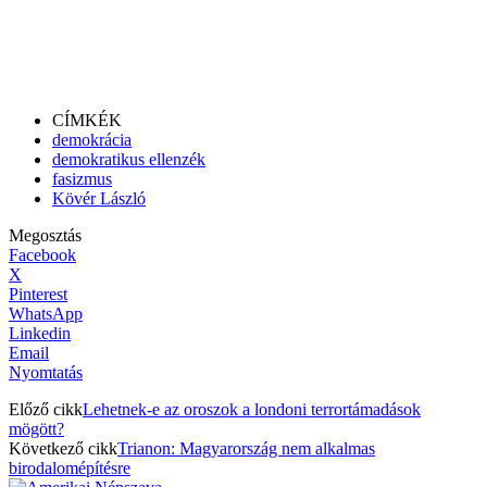
CÍMKÉK
demokrácia
demokratikus ellenzék
fasizmus
Kövér László
Megosztás
Facebook
X
Pinterest
WhatsApp
Linkedin
Email
Nyomtatás
Előző cikk
Lehetnek-e az oroszok a londoni terrortámadások
mögött?
Következő cikk
Trianon: Magyarország nem alkalmas
birodalomépítésre