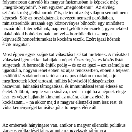
folyamatosan durvuló kis magyar fasizmusban is képesek még
„megrökönyödni”. Nem egyszer „megdöbbenni”. Az elvileg
szilárdak még „felháborodni” is, de tenni az ég világon semmit nem
képesek. Sőt: az országháznak nevezett nemzeti paródiában,
miniszterelnök uraznak egy köztörvényes bűnözőt, egy minősített
hazaárulót. Interpellálnak, napirend „előtti kérdeznek”, gyermekded
plakátokkal bohóckodnak, amivel – horribile dictu – még a
képviselői honoráriumukat is kockára teszik. Ezért igazi hősnek
érzik magukat.
Most éppen egyik szájukkal választási listákat hirdetnek. A másikkal
választási ígéretekkel kábítják a népet. Összefogást és közös listát
sürgetnek. A harmadik énjük pedig – és ez az igazi – azt számolja az
ujjacskáin, hogyan lehet ebben az aljas rendszerben, ebben a teljesen
lezüllött társadalomban tartósan a napos oldalon maradni, a jól
megfizetettek közé tartozni, milliós képviselői júdáspénzeket
hazavinni, lakhatási támogatással és immunitással tenni édessé az
életet. A többi, meg le van csinálva, mert – majd ha a népnek elege
lesz, és végre hajlandó kimenni az utcára, akár az életét is
kockáztatni, – na akkor majd a magyar ellenzéki sem lesz rest, és
vídia keménységet tanúsítva jól a tömegek élére áll.
Az embernek hányingere van, amikor a magyar ellenzéki politikus
görcsös erőlködését látja, amint arra igyekszik rábírnia a