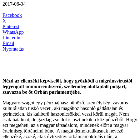
2017-06-04
Facebook
X
Pinterest
WhatsApp
Linkedin
Email
Nyomtatás
Nézd az ellenzéki képviselőt, hogy győzködi a migránsvírustól
legyengült immunrendszerű, szellemileg alultáplált polgárt,
szavazza be őt Orbán parlamentjébe.
Magyarországot egy pénzhajhász bűnöző, személyiségi zavaros
kulturálatlan tuskó vezeti, aki magához hasonló gátlástalan és
gerinctelen, kis kaliberű haszonlesőkkel veszi körül magát. Nem
csak hatalmat, de gazdag zsoldot is oszt nekik a köz pénzéből. Hogy
ezt megteheti, az a magyar társadalom, mindenek előtt a magyar
értelmiség történelmi bűne. A magát demokratikusnak nevező
ellenzéké, azoké, akik évtizednyi orbáni ámokfutás után, a