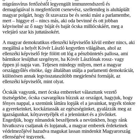
migránsvírus fertőzéstől legyengült immunrendszerű és
demagógiával is megfertőzött csenevész, szellemileg is alultáplált
magyar polgárt, hogy őt szavazza be és senki mást a parlamentbe,
mert – higgye el – nincs más, aki oda bevinné és ott jobban
képviselné az ő nagy búját és baját ócska milliócskáért, meg a
velejáró szar kis juttatásokért.
A magyar demokratikus ellenzéki képviselőn kívül ember nincs, aki
megállná a helyét Kövér László kegyetlen világában, ahol az
ellenzéki képviselő feje fölött ott lóg a pénzbüntetés pallosa, ami
bármikor lesújthat szegényre, ha Kövér Lászlónak rossz- vagy
éppen jó napja van. Teljesen mindegy milyen, mert a magyar
országgyűlés elnöke, úgy általában utálja a parlamenti demokráciát,
különösen annak legvisszataszítóbb megjelenési formáját, az
ellenzéki képviselőt, mint olyat.
Ócskák vagyunk, mert ócska embereket választunk vezető
tisztségekbe, ócska csavargókra bízzuk az országot, hagyjuk, hogy
fényes nappal, a szemünk láttára lopják el a javainkat, tegyék tönkre
a gyerekeinket, kockáztassák az egészségünket, gyalázzák meg az
igazságunkat, kótyavetyéljék el a jelenünket és a jövőnket.
Engedjük, hogy nímandok beszéljenek a nevünkben, hogy ránk
hivatkozva csaljanak és lopjanak, a magyar emberek érdekeinek
védelmezőjévé hazudva magukat lassan mindenkit Magyarország
ellenségévé tegyenek.