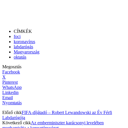
CÍMKÉK
foci
koronavírus
labdarúgás
Magyarország
oktatás
Megosztás
Facebook
X
Pinterest
WhatsApp
Linkedin
Email
Nyomtatás
Előző cikk
FIFA-díjátadó – Robert Lewandowski az Év Férfi
Labdarúgója
Következő cikk
Az emberminiszter karácsonyi levelében
meghamisítja a kereszténységet