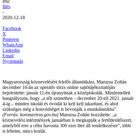
Írta:
Illés
-
2020-12-18
Facebook
X
Pinterest
WhatsApp
Linkedin
Email
Nyomtatás
Magyarország köznevelésért felelős államtitkára, Maruzsa Zoltán
december 16-án az operatív törzs online sajtótájékoztatóján
bejelentette: január 11-én újranyitnak a középiskolák. Mindemellett
hangsúlyozta, hogy „a téli szünetben – december 20-tól 2021. január
4-ig – minden iskolát és óvodát ki kell kell takarítani, és ahol
szükséges még a honvédséget is bevonják a munkálatokba”
.
(Forrás: koronavirus.gov.hu)
Maruzsa Zoltán hozzátette: „a
köznevelési intézmények januárban is megkapják a fertőtlenítőszert,
amelyből erre a célra havonta 300 ezer liter áll rendelkezésre”, több
is lehetne, nincs korlát.