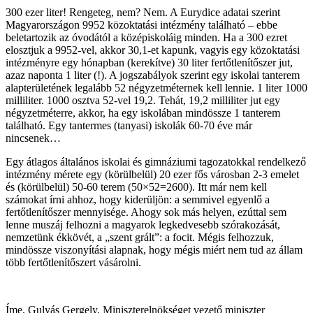
300 ezer liter! Rengeteg, nem? Nem. A Eurydice adatai szerint
Magyarországon 9952 közoktatási intézmény található – ebbe
beletartozik az óvodától a középiskoláig minden. Ha a 300 ezret
elosztjuk a 9952-vel, akkor 30,1-et kapunk, vagyis egy közoktatási
intézményre egy hónapban (kerekítve) 30 liter fertőtlenítőszer jut,
azaz naponta 1 liter (!). A jogszabályok szerint egy iskolai tanterem
alapterületének legalább 52 négyzetméternek kell lennie. 1 liter 1000
milliliter. 1000 osztva 52-vel 19,2. Tehát, 19,2 milliliter jut egy
négyzetméterre, akkor, ha egy iskolában mindössze 1 tanterem
található. Egy tantermes (tanyasi) iskolák 60-70 éve már
nincsenek…
Egy átlagos általános iskolai és gimnáziumi tagozatokkal rendelkező
intézmény mérete egy (körülbelül) 20 ezer fős városban 2-3 emelet
és (körülbelül) 50-60 terem (50×52=2600). Itt már nem kell
számokat írni ahhoz, hogy kiderüljön: a semmivel egyenlő a
fertőtlenítőszer mennyisége. Ahogy sok más helyen, ezúttal sem
lenne muszáj felhozni a magyarok legkedvesebb szórakozását,
nemzetünk ékkövét, a „szent grált”: a focit. Mégis felhozzuk,
mindössze viszonyítási alapnak, hogy mégis miért nem tud az állam
több fertőtlenítőszert vásárolni.
Íme, Gulyás Gergely, Miniszterelnökséget vezető miniszter