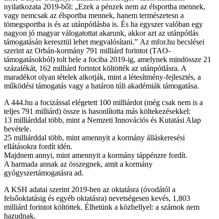
nyilatkozata 2019-ből: „Ezek a pénzek nem az élsportba mennek,
vagy nemcsak az élsportba mennek, hanem természetesn a
tömegsportba is és az utánpótlásba is. És ha egyszer valóban egy
nagyon jó magyar válogatottat akarunk, akkor azt az utánpótlás
támogatásán keresztül lehet megvalósítani.” Az mfor.hu becslései
szerint az Orbán-kormány 791 milliárd forintot (TAO-
támogatásokból) tolt bele a fociba 2019-ig, amelynek mindössze 21
százalékát, 162 milliárd forintot költötték az utánpótlásra. A
maradékot olyan tételek alkotják, mint a létesítmény-fejlesztés, a
működési támogatás vagy a határon túli akadémiák támogatása.
A 444.hu a focizással elégetett 100 milliárdot (még csak nem is a
teljes 791 milliárd) össze is hasonlította más költekezésekkel:
13 milliárddal több, mint a Nemzeti Innovációs és Kutatási Alap
bevétele.
25 milliárddal több, mint amennyit a kormány álláskeresési
ellátásokra fordít idén.
Majdnem annyi, mint amennyit a kormány táppénzre fordít.
A harmada annak az összegnek, amit a kormány
gyógyszertámogatásra ad.
A KSH adatai szerint 2019-ben az oktatásra (óvodától a
felsőoktatásig és egyéb oktatásra) nevetségesen kevés, 1,803
milliárd forintot költöttek. Élhetünk a közhellyel: a számok nem
hazudnak.