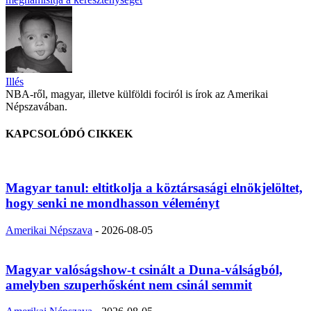
Illés
NBA-ről, magyar, illetve külföldi fociról is írok az Amerikai
Népszavában.
KAPCSOLÓDÓ CIKKEK
Magyar tanul: eltitkolja a köztársasági elnökjelöltet,
hogy senki ne mondhasson véleményt
Amerikai Népszava
-
2026-08-05
Magyar valóságshow-t csinált a Duna-válságból,
amelyben szuperhősként nem csinál semmit