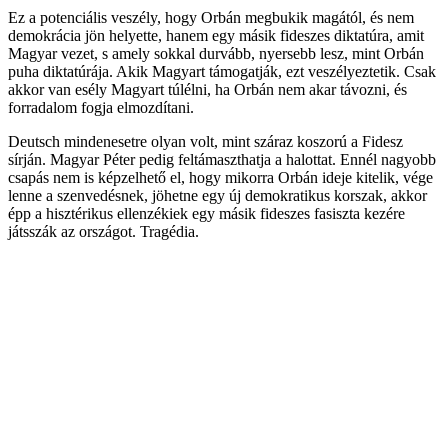
Ez a potenciális veszély, hogy Orbán megbukik magától, és nem
demokrácia jön helyette, hanem egy másik fideszes diktatúra, amit
Magyar vezet, s amely sokkal durvább, nyersebb lesz, mint Orbán
puha diktatúrája. Akik Magyart támogatják, ezt veszélyeztetik. Csak
akkor van esély Magyart túlélni, ha Orbán nem akar távozni, és
forradalom fogja elmozdítani.
Deutsch mindenesetre olyan volt, mint száraz koszorú a Fidesz
sírján. Magyar Péter pedig feltámaszthatja a halottat. Ennél nagyobb
csapás nem is képzelhető el, hogy mikorra Orbán ideje kitelik, vége
lenne a szenvedésnek, jöhetne egy új demokratikus korszak, akkor
épp a hisztérikus ellenzékiek egy másik fideszes fasiszta kezére
játsszák az országot. Tragédia.