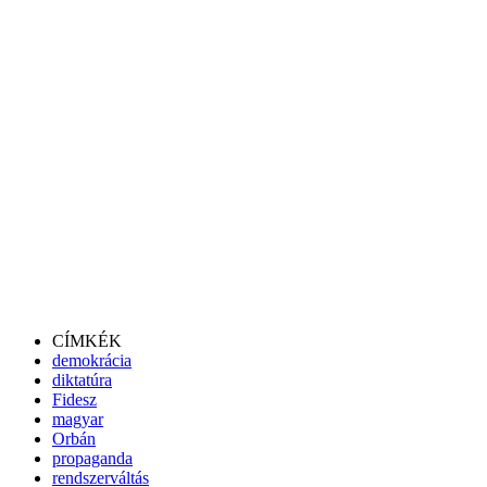
CÍMKÉK
demokrácia
diktatúra
Fidesz
magyar
Orbán
propaganda
rendszerváltás