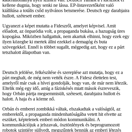
kellene dugnia, hogy senki ne lássa. EP-listavezetőként való
kiállítása a totális csőd nyilvános beismerése. Deutsch egy darabjaira
hullott, szétesett ember.
Ugyanezt a képet mutatta a Fideszről, amelyet képvisel. Amit
előadott, az önparódia volt, a propaganda bukása, a hazugság üres
kopogása. Miközben hallgattuk, nem akartuk elhinni, hogy ezek egy
ilyen közegbe ki mertek állni ezekkel a demagóg és buta
szövegekkel. Ennél is többet sugallt, mégpedig azt, hogy ez a párt
tetszhalott állapotban van.
Deutsch jelölése, felkészítése és szereplése azt mutatja, hogy ez a
párt meghalt, de még nem vették észre. A Fidesz élettelen test,
amelyről már csak a hívei gondolják, hogy van, de már nem létezik.
Eltelik még egy idő, amíg a fáziskésés miatt mások észreveszik,
hogy Orbán pártja megsemmisült, szétesett, darabjaira hullott és
halott. A haja és a körme nő.
Orbán és emberei zombikká váltak, elszakadtak a valóságtól, az
emberektől, a propaganda mindenhatóságába vetett hit elvette az
eszüket, képtelenek emberi módon kommunikálni. A
kommunikációjuk a jelszavak, ösztönlények és beprogramozott
robotok szintjére süllyedt, megszűntek bennük az emberi létezés