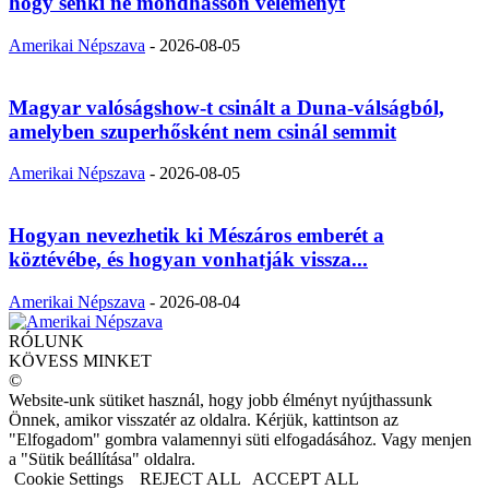
hogy senki ne mondhasson véleményt
Amerikai Népszava
-
2026-08-05
Magyar valóságshow-t csinált a Duna-válságból,
amelyben szuperhősként nem csinál semmit
Amerikai Népszava
-
2026-08-05
Hogyan nevezhetik ki Mészáros emberét a
köztévébe, és hogyan vonhatják vissza...
Amerikai Népszava
-
2026-08-04
RÓLUNK
KÖVESS MINKET
©
Website-unk sütiket használ, hogy jobb élményt nyújthassunk
Önnek, amikor visszatér az oldalra. Kérjük, kattintson az
"Elfogadom" gombra valamennyi süti elfogadásához. Vagy menjen
a "Sütik beállítása" oldalra.
Cookie Settings
REJECT ALL
ACCEPT ALL