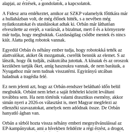
alapjai, az érzések, a gondolatok, a kapcsolatok.
A Fidesz arra emlékeztet, amikor az SZKP valamelyik főtitkára már
a hullaházban volt, de még élőnek hitték, s a nevében még
nyilatkozatokat és utasításokat adtak ki. Orbán már láthatóan
elveszítette az erejét, a varázsát, a bizalmat, mert ő és a környezete
már tudja, hogy megbuktak. Gazdaságilag csődbe mentek és nincs
kiút. Alatta pedig robotok vannak.
Egyedül Orbán és néhány ember tudja, hogy robotokká tették az
alattvalókat, akiket ők mozgatnak, cserélik bennük az elemet. S az
látszik, hogy ők tudják, zsákutcába jutottak. A kínaiak és az oroszok
kezükben tartják őket, amíg hasznukra vannak, de nem barátaik, a
Nyugathoz már nem tudnak visszatérni. Egyirányú utcában
haladnak a tragédia felé.
Ez nem jelenti azt, hogy az Orbán-rendszer belátható időn belül
megbukik. Orbánt nem lehet a saját feltételei között leváltani
továbbra sem. Ha nem történik valami drasztikus esemény, akkor
simán nyeri a 2026-os választást is, mert Magyar megfelezi az
ellenzéki szavazatokat, amelyek nem adódnak össze. De Orbán
hanyatló ágban van.
Orbán a sírból hozta vissza néhány emberi megnyilvánulással az
EP-kampányukat, ami a hívekben felidézte a régi érzést, a drogot,