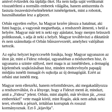
amivel évtizedek óta táplálja őket. Ha nem tudja saját vertikumát
visszatéríteni a normális emberek világába, hanem antiszemita és
fasiszta összeesküvéselméleteket ismételgetnek, mint a robotok,
használhatatlan lesz a gépezet.
Orbán egyetlen esélye, ha Magyar kezére játssza a hatalmat, aki
futni hagyja, a vagyonát megtarthatja, a rendszerét átmenti, s beül a
helyére. Magyar már tett is neki egy ajánlatot, hogy menjen brüsszeli
politikusnak, s adja át neki a helyét. Magyar továbbviszi a diktatúrát
és nem számoltatja el Orbán bűnszervezetét, amelyhez valójában
tartozik.
Az egész helyzet legviccesebb fonákja, hogy Magyar ugyanazon az
úton jár, mint a Fidesz robotjai, ugyanabban a módszerben hisz, és
ugyanarra a szintre süllyed, mert maga is az ismétlésben, a demagóg
kijelentések szajkózásában hisz, minden rendezvényén papagáj
módjára ismétli önmagát és sujkolja az új demagógiát. Ezért az
orbáni utat ismétli meg.
Magyar nem ellenzéki, hanem reformfideszes, aki megakadályozza
a rendszerváltást, és a lényege, hogy a Fideszt menti át, mindazt,
amit a „Fidesz” jelent. Orbán, mint alapító, már tévúton jár, „rossz
emberekkel” vette magát körül, mint Rogán, akik nem adtak neki
teret, elvették a pénzét, irritálóan korruptak és rosszul
kormányoznak. Ezt ő „kijavítja”.