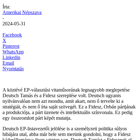
Írta:
Amerikai Népszava
-
2024-05-31
Facebook
X
Pinterest
WhatsApp
Linkedin
Email
Nyomtatás
A köztévé EP-választási vitaműsorának legnagyobb meglepetése
Deutsch Tamás és a Fidesz szereplése volt. Deutsch ugyanis
nyilvánvalóan nem azt mondta, amit akart, nem ő tervelte ki a
stratégiát, és nem ő írta saját szövegét. Ez a Fidesz, Orbán pártjának
a produkciója, a párt üzenete és intellektuális színvonala. Ez pedig
egy összeomlott párt képét mutatja.
Deutsch EP-listavezetői jelölése is a személyzeti politika súlyos
hibájára utal, abba már bele sem merünk gondolni, hogy a Fidesz
káderállománya ilyen szinten van. Deutsch Tamást a Fidesznek el