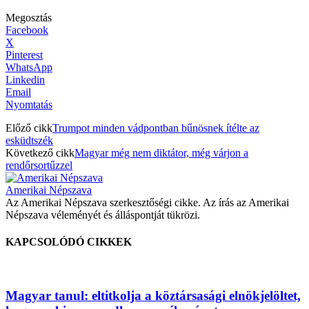
Megosztás
Facebook
X
Pinterest
WhatsApp
Linkedin
Email
Nyomtatás
Előző cikk
Trumpot minden vádpontban bűnösnek ítélte az
esküdtszék
Következő cikk
Magyar még nem diktátor, még várjon a
rendőrsortűzzel
Amerikai Népszava
Az Amerikai Népszava szerkesztőségi cikke. Az írás az Amerikai
Népszava véleményét és álláspontját tükrözi.
KAPCSOLÓDÓ CIKKEK
Magyar tanul: eltitkolja a köztársasági elnökjelöltet,