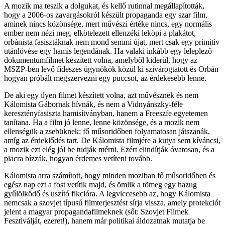
A mozik ma teszik a dolgukat, és kellő rutinnal megállapították,
hogy a 2006-os zavargásokról készült propaganda egy szar film,
aminek nincs közönsége, mert művészi értéke nincs, egy normális
ember nem nézi meg, elkötelezett ellenzéki leköpi a plakátot,
orbánista fasisztáknak nem mond semmi újat, mert csak egy primitív
utánlövése egy hamis legendának. Ha valaki inkább egy leleplező
dokumentumfilmet készített volna, amelyből kiderül, hogy az
MSZP-ben levő fideszes ügynökök közül ki szivárogtatott és Orbán
hogyan próbált megszervezni egy puccsot, az érdekesebb lenne.
De aki egy ilyen filmet készített volna, azt művésznek és nem
Kálomista Gábornak hívnák, és nem a Vidnyánszky-féle
keresztényfasiszta hamisítványban, hanem a Freeszfe egyetemen
tanítana. Ha a film jó lenne, lenne közönsége, és a mozik nem
ellenségük a zsebüknek: fő műsoridőben folyamatosan játszanák,
amíg az érdeklődés tart. De Kálomista filmjére a kutya sem kíváncsi,
a mozik ezt elég jól be tudják mérni. Ezért elindítják óvatosan, és a
piacra bízzák, hogyan érdemes vetíteni tovább.
Kálomista arra számított, hogy minden moziban fő műsoridőben és
egész nap ezt a fost vetítik majd, és ömlik a tömeg egy hazug
gyűlölködő és uszító fikcióra. A legviccesebb az, hogy Kálomista
nemcsak a szovjet típusú filmterjesztést sírja vissza, amely protekciót
jelent a magyar propagandafilmeknek (sőt: Szovjet Filmek
Fesztiválját, ezeret!), hanem már politikai áldozatnak mutatja be