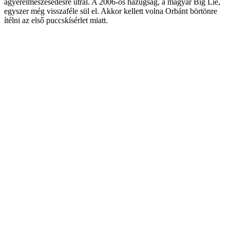
agyérelmeszesedésre utral. A 2006-os hazugság, a magyar Big Lie,
egyszer még visszaféle sül el. Akkor kellett volna Orbánt börtönre
ítélni az első puccskísérlet miatt.