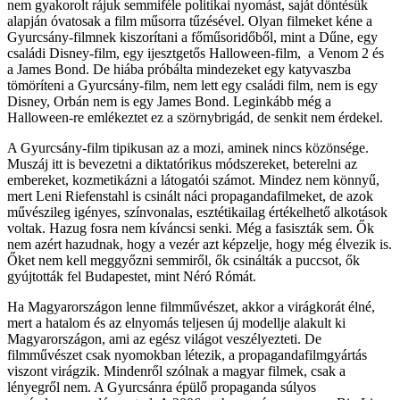
nem gyakorolt rájuk semmiféle politikai nyomást, saját döntésük
alapján óvatosak a film műsorra tűzésével. Olyan filmeket kéne a
Gyurcsány-filmnek kiszorítani a főműsoridőből, mint a Dűne, egy
családi Disney-film, egy ijesztgetős Halloween-film, a Venom 2 és
a James Bond. De hiába próbálta mindezeket egy katyvaszba
tömöríteni a Gyurcsány-film, nem lett egy családi film, nem is egy
Disney, Orbán nem is egy James Bond. Leginkább még a
Halloween-re emlékeztet ez a szörnybrigád, de senkit nem érdekel.
A Gyurcsány-film tipikusan az a mozi, aminek nincs közönsége.
Muszáj itt is bevezetni a diktatórikus módszereket, beterelni az
embereket, kozmetikázni a látogatói számot. Mindez nem könnyű,
mert Leni Riefenstahl is csinált náci propagandafilmeket, de azok
művészileg igényes, színvonalas, esztétikailag értékelhető alkotások
voltak. Hazug fosra nem kíváncsi senki. Még a fasiszták sem. Ők
nem azért hazudnak, hogy a vezér azt képzelje, hogy még élvezik is.
Őket nem kell meggyőzni semmiről, ők csinálták a puccsot, ők
gyújtották fel Budapestet, mint Néró Rómát.
Ha Magyarországon lenne filmművészet, akkor a virágkorát élné,
mert a hatalom és az elnyomás teljesen új modellje alakult ki
Magyarországon, ami az egész világot veszélyezteti. De
filmművészet csak nyomokban létezik, a propagandafilmgyártás
viszont virágzik. Mindenről szólnak a magyar filmek, csak a
lényegről nem. A Gyurcsánra épülő propaganda súlyos