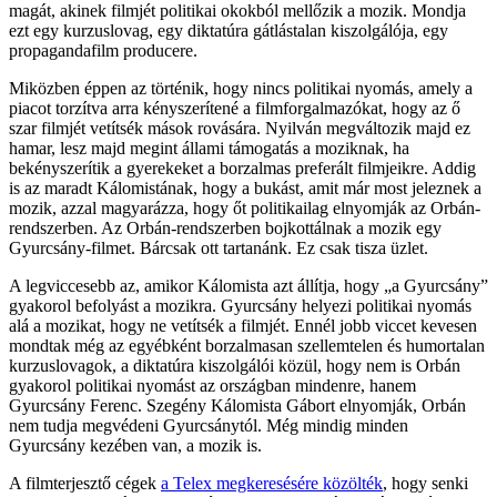
magát, akinek filmjét politikai okokból mellőzik a mozik. Mondja
ezt egy kurzuslovag, egy diktatúra gátlástalan kiszolgálója, egy
propagandafilm producere.
Miközben éppen az történik, hogy nincs politikai nyomás, amely a
piacot torzítva arra kényszerítené a filmforgalmazókat, hogy az ő
szar filmjét vetítsék mások rovására. Nyilván megváltozik majd ez
hamar, lesz majd megint állami támogatás a moziknak, ha
bekényszerítik a gyerekeket a borzalmas preferált filmjeikre. Addig
is az maradt Kálomistának, hogy a bukást, amit már most jeleznek a
mozik, azzal magyarázza, hogy őt politikailag elnyomják az Orbán-
rendszerben. Az Orbán-rendszerben bojkottálnak a mozik egy
Gyurcsány-filmet. Bárcsak ott tartanánk. Ez csak tisza üzlet.
A legviccesebb az, amikor Kálomista azt állítja, hogy „a Gyurcsány”
gyakorol befolyást a mozikra. Gyurcsány helyezi politikai nyomás
alá a mozikat, hogy ne vetítsék a filmjét. Ennél jobb viccet kevesen
mondtak még az egyébként borzalmasan szellemtelen és humortalan
kurzuslovagok, a diktatúra kiszolgálói közül, hogy nem is Orbán
gyakorol politikai nyomást az országban mindenre, hanem
Gyurcsány Ferenc. Szegény Kálomista Gábort elnyomják, Orbán
nem tudja megvédeni Gyurcsánytól. Még mindig minden
Gyurcsány kezében van, a mozik is.
A filmterjesztő cégek
a Telex megkeresésére közölték
, hogy senki