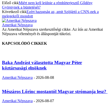
Előző cikk
Miért nem kell leülnie a rémhírterjesztő Gődény
Györgynek a büntetését?
Következő cikk
Ezért hazugság az, amit Szijjártó a CNN-nek a
melegekről mondott
Amerikai Népszava
Az Amerikai Népszava szerkesztőségi cikke. Az írás az Amerikai
Népszava véleményét és álláspontját tükrözi.
KAPCSOLÓDÓ CIKKEK
Baka Andrást választotta Magyar Péter
köztársasági elnöknek
Amerikai Népszava
-
2026-08-08
Mészáros Lőrinc mostantól Magyar strómanja lesz?
Amerikai Népszava
-
2026-08-07