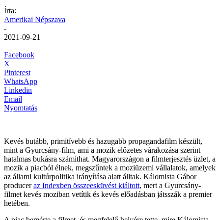
Írta:
Amerikai Népszava
-
2021-09-21
Facebook
X
Pinterest
WhatsApp
Linkedin
Email
Nyomtatás
Kevés butább, primitívebb és hazugabb propagandafilm készült,
mint a Gyurcsány-film, ami a mozik előzetes várakozása szerint
hatalmas bukásra számíthat. Magyarországon a filmterjesztés üzlet, a
mozik a piacból élnek, megszűntek a moziüzemi vállalatok, amelyek
az állami kultúrpolitika irányítása alatt álltak. Kálomista Gábor
producer
az Indexben összeesküvést kiáltott
, mert a Gyurcsány-
filmet kevés moziban vetítik és kevés előadásban játsszák a premier
hetében.
A piac bemérte a filmet, és megfelelő helyére tette, mire Kálomista