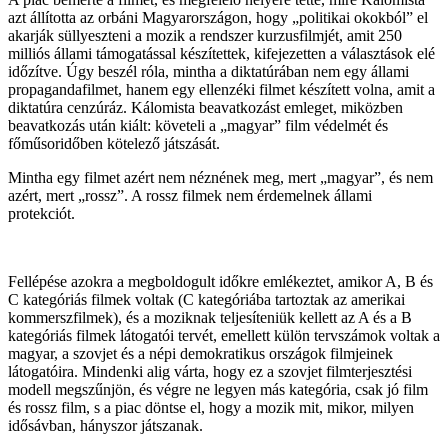
azt állította az orbáni Magyarországon, hogy „politikai okokból” el
akarják süllyeszteni a mozik a rendszer kurzusfilmjét, amit 250
milliós állami támogatással készítettek, kifejezetten a választások elé
időzítve. Úgy beszél róla, mintha a diktatúrában nem egy állami
propagandafilmet, hanem egy ellenzéki filmet készített volna, amit a
diktatúra cenzúráz. Kálomista beavatkozást emleget, miközben
beavatkozás után kiált: követeli a „magyar” film védelmét és
főműsoridőben kötelező játszását.
Mintha egy filmet azért nem néznének meg, mert „magyar”, és nem
azért, mert „rossz”. A rossz filmek nem érdemelnek állami
protekciót.
Fellépése azokra a megboldogult időkre emlékeztet, amikor A, B és
C kategóriás filmek voltak (C kategóriába tartoztak az amerikai
kommerszfilmek), és a moziknak teljesíteniük kellett az A és a B
kategóriás filmek látogatói tervét, emellett külön tervszámok voltak a
magyar, a szovjet és a népi demokratikus országok filmjeinek
látogatóira. Mindenki alig várta, hogy ez a szovjet filmterjesztési
modell megszűnjön, és végre ne legyen más kategória, csak jó film
és rossz film, s a piac döntse el, hogy a mozik mit, mikor, milyen
idősávban, hányszor játszanak.