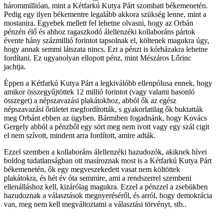
hárommillióan, mint a Kétfarkú Kutya Párt szombati békemenetén.
Pedig egy ilyen békementre legalább akkora szükség lenne, mint a
mostanira. Egyebek mellett fel lehetne olvasni, hogy az Orbán
pénzén élő és ahhoz ragaszkodó álellenzéki kollaboráns pártok
évente hány százmillió forintot tapsolnak el, költenek magukra úgy,
hogy annak semmi látszata nincs. Ezt a pénzt is kórházakra lehetne
fordítani. Ez ugyanolyan ellopott pénz, mint Mészáros Lőrinc
jachtja.
Éppen a Kétfarkú Kutya Párt a legkiválóbb ellenpólusa ennek, hogy
amikor összegyűjtöttek 12 millió forintot (vagy valami hasonló
összeget) a népszavazási plakátokhoz, abból ők az egész
népszavazási őrületet megfordították, s gyakorlatilag ők buktatták
meg Orbánt ebben az ügyben. Bármiben fogadnánk, hogy Kovács
Gergely abból a pénzből egy sört meg nem ivott vagy egy szál cigit
el nem szívott, mindent arra fordított, amire adták.
Ezzel szemben a kollaboráns álellenzéki hazudozók, akiknek hívei
boldog tudatlanságban ott masíroznak most is a Kétfarkú Kutya Párt
békemenetén, ők egy megveszekedett vasat nem költöttek
plakátokra, és hét év óta semmire, ami a rendszerrel szembeni
ellenálláshoz kell, kizárólag magukra. Ezzel a pénzzel a zsebükben
hazudoznak a választások megnyeréséről, és arról, hogy demokrácia
van, meg nem kell megváltoztatni a választási törvényt, stb..