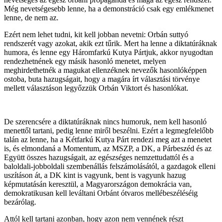
Még nevetségesebb lenne, ha a demonstráció csak egy emlékmenet
lenne, de nem az.
Ezért nem lehet tudni, kit kell jobban nevetni: Orbán suttyó
rendszerét vagy azokat, akik ezt tűrik. Mert ha lenne a diktatúráknak
humora, és lenne egy Háromfarkú Kutya Pártjuk, akkor nyugodtan
rendezhetnének egy másik hasonló menetet, melyen
meghirdethetnék a magukat ellenzéknek nevezők hasonlóképpen
ostoba, buta hazugságait, hogy a magára írt választási törvénye
mellett választáson legyőzzük Orbán Viktort és hasonlókat.
De szerencsére a diktatúráknak nincs humoruk, nem kell hasonló
menettől tartani, pedig lenne miről beszélni. Ezért a legmegfelelőbb
talán az lenne, ha a Kétfarkú Kutya Párt rendezi meg azt a menetet
is, és elmondaná a Momentum, az MSZP, a DK, a Párbeszéd és az
Együtt összes hazugságait, az egészséges nemzettudattól és a
baloldali-jobboldali szembenállás felszámolásától, a gazdagok elleni
uszításon át, a DK kint is vagyunk, bent is vagyunk hazug
képmutatásán keresztül, a Magyarországon demokrácia van,
demokratikusan kell leváltani Orbánt ótvaros mellébeszéléséig
bezárólag.
Attól kell tartani azonban, hogy azon nem vennének részt