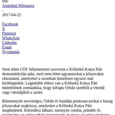
Írta:
Amerikai Népszava
-
2017-04-22
Facebook
X
Pinterest
WhatsApp
Linkedin
Email
Nyomtatás
Nem lehet CÖF békemenetet szervezni a Kétfarkú Kutya Párt
demonstrációja után, mert nem lehet ugyanazokat a jelszavakat
elmondani, amelyeket a szombati tüntetésen egyszer már
kiröhögtettek. Leginkább ebben van a Kétfarkú Kutya Párt
tüntetésének zsenialitása, hogy kifogta Orbán szeléből a vitorlát
vagy vitorlájából a szelet.
Bármennyire nevetséges, Orbán és bandája pontosan azokat a hazug
jelszavakat szajkózza, amelyeket a Kétfarkú Kutya Párt
meghirdetett. Kifordítva látható, mennyire ostoba, primitív és
nevetséges az egész orbáni propaganda és maga az egész rendszer.