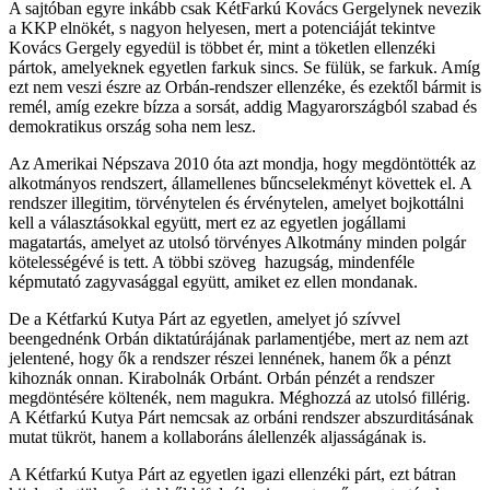
A sajtóban egyre inkább csak KétFarkú Kovács Gergelynek nevezik
a KKP elnökét, s nagyon helyesen, mert a potenciáját tekintve
Kovács Gergely egyedül is többet ér, mint a töketlen ellenzéki
pártok, amelyeknek egyetlen farkuk sincs. Se fülük, se farkuk. Amíg
ezt nem veszi észre az Orbán-rendszer ellenzéke, és ezektől bármit is
remél, amíg ezekre bízza a sorsát, addig Magyarországból szabad és
demokratikus ország soha nem lesz.
Az Amerikai Népszava 2010 óta azt mondja, hogy megdöntötték az
alkotmányos rendszert, államellenes bűncselekményt követtek el. A
rendszer illegitim, törvénytelen és érvénytelen, amelyet bojkottálni
kell a választásokkal együtt, mert ez az egyetlen jogállami
magatartás, amelyet az utolsó törvényes Alkotmány minden polgár
kötelességévé is tett. A többi szöveg hazugság, mindenféle
képmutató zagyvasággal együtt, amiket ez ellen mondanak.
De a Kétfarkú Kutya Párt az egyetlen, amelyet jó szívvel
beengednénk Orbán diktatúrájának parlamentjébe, mert az nem azt
jelentené, hogy ők a rendszer részei lennének, hanem ők a pénzt
kihoznák onnan. Kirabolnák Orbánt. Orbán pénzét a rendszer
megdöntésére költenék, nem magukra. Méghozzá az utolsó fillérig.
A Kétfarkú Kutya Párt nemcsak az orbáni rendszer abszurditásának
mutat tükröt, hanem a kollaboráns álellenzék aljasságának is.
A Kétfarkú Kutya Párt az egyetlen igazi ellenzéki párt, ezt bátran