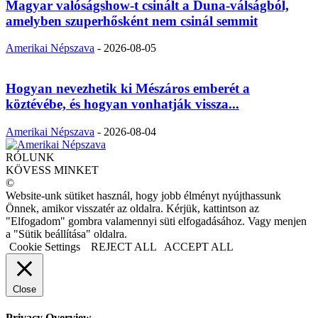
Magyar valóságshow-t csinált a Duna-válságból,
amelyben szuperhősként nem csinál semmit
Amerikai Népszava
-
2026-08-05
Hogyan nevezhetik ki Mészáros emberét a
köztévébe, és hogyan vonhatják vissza...
Amerikai Népszava
-
2026-08-04
RÓLUNK
KÖVESS MINKET
©
Website-unk sütiket használ, hogy jobb élményt nyújthassunk
Önnek, amikor visszatér az oldalra. Kérjük, kattintson az
"Elfogadom" gombra valamennyi süti elfogadásához. Vagy menjen
a "Sütik beállítása" oldalra.
Cookie Settings
REJECT ALL
ACCEPT ALL
Close
Privacy Overview