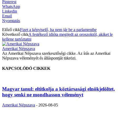
Pinterest
WhatsApp
Linkedin
Email
Nyomtatás
Előző cikk
Fizet a képviselő, ha nem jár be a parlamentbe
Következő cikk
A festékező idióta megijedt az oroszoktól, akiket le
kellene tartóztatni
Amerikai Népszava
Az Amerikai Népszava szerkesztőségi cikke. Az írás az Amerikai
Népszava véleményét és álláspontját tükrözi.
KAPCSOLÓDÓ CIKKEK
Magyar tanul: eltitkolja a köztársasági elnökjelöltet,
hogy senki ne mondhasson véleményt
Amerikai Népszava
-
2026-08-05