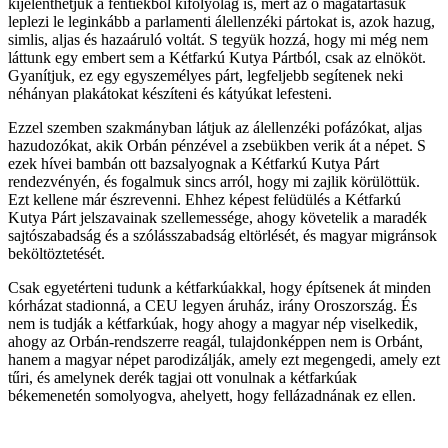
kijelenthetjük a fentiekből kifolyólag is, mert az ő magatartásuk
leplezi le leginkább a parlamenti álellenzéki pártokat is, azok hazug,
simlis, aljas és hazaáruló voltát. S tegyük hozzá, hogy mi még nem
láttunk egy embert sem a Kétfarkú Kutya Pártból, csak az elnököt.
Gyanítjuk, ez egy egyszemélyes párt, legfeljebb segítenek neki
néhányan plakátokat készíteni és kátyúkat lefesteni.
Ezzel szemben szakmányban látjuk az álellenzéki pofázókat, aljas
hazudozókat, akik Orbán pénzével a zsebükben verik át a népet. S
ezek hívei bambán ott bazsalyognak a Kétfarkú Kutya Párt
rendezvényén, és fogalmuk sincs arról, hogy mi zajlik körülöttük.
Ezt kellene már észrevenni. Ehhez képest felüdülés a Kétfarkú
Kutya Párt jelszavainak szellemessége, ahogy követelik a maradék
sajtószabadság és a szólásszabadság eltörlését, és magyar migránsok
beköltöztetését.
Csak egyetérteni tudunk a kétfarkúakkal, hogy építsenek át minden
kórházat stadionná, a CEU legyen áruház, irány Oroszország. És
nem is tudják a kétfarkúak, hogy ahogy a magyar nép viselkedik,
ahogy az Orbán-rendszerre reagál, tulajdonképpen nem is Orbánt,
hanem a magyar népet parodizálják, amely ezt megengedi, amely ezt
tűri, és amelynek derék tagjai ott vonulnak a kétfarkúak
békemenetén somolyogva, ahelyett, hogy fellázadnának ez ellen.