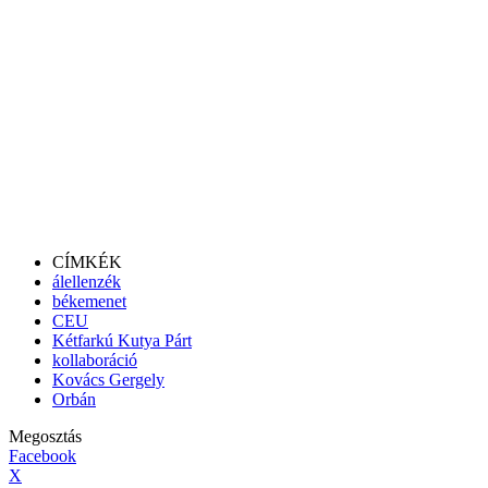
CÍMKÉK
álellenzék
békemenet
CEU
Kétfarkú Kutya Párt
kollaboráció
Kovács Gergely
Orbán
Megosztás
Facebook
X