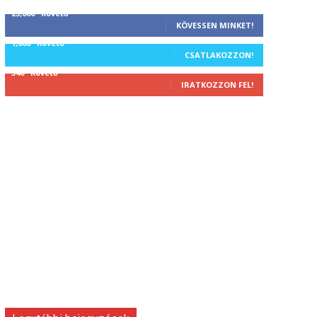
25,000
Követő
KÖVESSEN MINKET!
1,000
Követő
CSATLAKOZZON!
340
Követő
IRATKOZZON FEL!