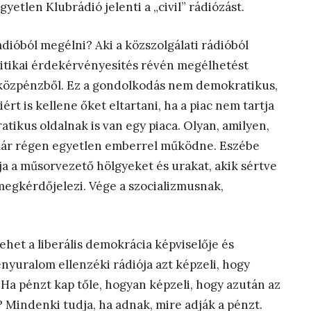
etlen Klubrádió jelenti a „civil” rádiózást.
ióból megélni? Aki a közszolgálati rádióból
olitikai érdekérvényesítés révén megélhetést
 közpénzből. Ez a gondolkodás nem demokratikus,
ért is kellene őket eltartani, ha a piac nem tartja
tikus oldalnak is van egy piaca. Olyan, amilyen,
 már régen egyetlen emberrel működne. Eszébe
ja a műsorvezető hölgyeket és urakat, akik sértve
megkérdőjelezi. Vége a szocializmusnak,
het a liberális demokrácia képviselője és
nyuralom ellenzéki rádiója azt képzeli, hogy
 Ha pénzt kap tőle, hogyan képzeli, hogy azután az
 Mindenki tudja, ha adnak, mire adják a pénzt.