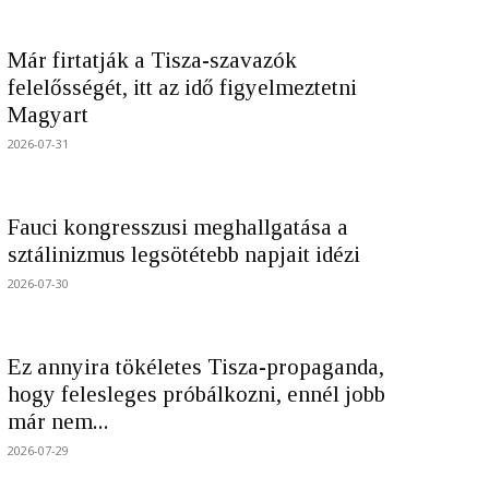
Már firtatják a Tisza-szavazók
felelősségét, itt az idő figyelmeztetni
Magyart
2026-07-31
Fauci kongresszusi meghallgatása a
sztálinizmus legsötétebb napjait idézi
2026-07-30
Ez annyira tökéletes Tisza-propaganda,
hogy felesleges próbálkozni, ennél jobb
már nem...
2026-07-29