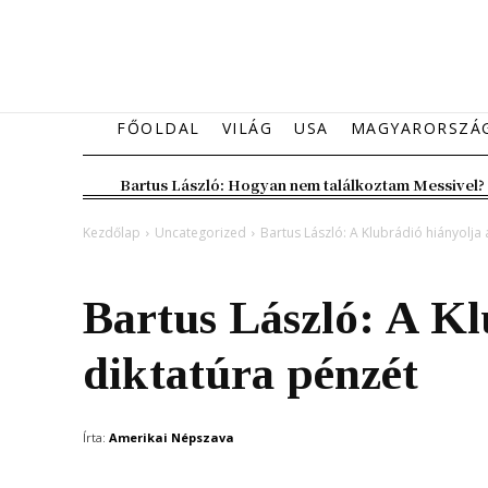
FŐOLDAL
VILÁG
USA
MAGYARORSZÁ
Bartus László: Hogyan nem találkoztam Messivel?
Kezdőlap
Uncategorized
Bartus László: A Klubrádió hiányolja 
Uncategorized
Vélemény
Bartus László: A Kl
diktatúra pénzét
Írta:
Amerikai Népszava