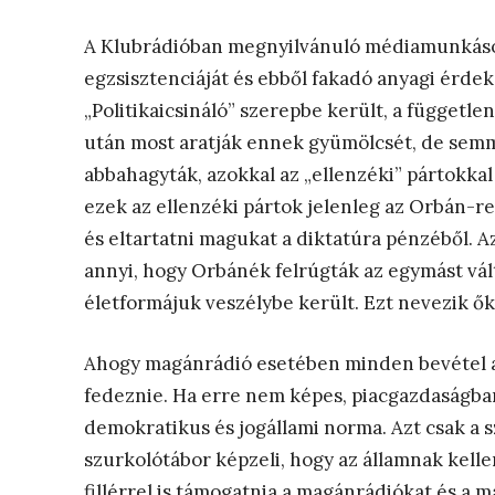
A Klubrádióban megnyilvánuló médiamunkások
egzsisztenciáját és ebből fakadó anyagi érdek
„Politikaicsináló” szerepbe került, a függetle
után most aratják ennek gyümölcsét, de semmi
abbahagyták, azokkal az „ellenzéki” pártokkal 
ezek az ellenzéki pártok jelenleg az Orbán-ren
és eltartatni magukat a diktatúra pénzéből.
annyi, hogy Orbánék felrúgták az egymást vál
életformájuk veszélybe került. Ezt nevezik ő
Ahogy magánrádió esetében minden bevétel a tu
fedeznie. Ha erre nem képes, piacgazdaságban e
demokratikus és jogállami norma. Azt csak a s
szurkolótábor képzeli, hogy az államnak kelle
fillérrel is támogatnia a magánrádiókat és a m