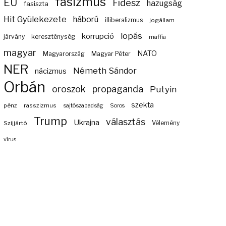
fasizmus
EU
Fidesz
hazugság
fasiszta
Hit Gyülekezete
háború
illiberalizmus
jogállam
lopás
korrupció
járvány
kereszténység
maffia
magyar
NATO
Magyarország
Magyar Péter
NER
Németh Sándor
nácizmus
Orbán
propaganda
oroszok
Putyin
szekta
pénz
rasszizmus
sajtószabadság
Soros
Trump
választás
Ukrajna
Szijjártó
Vélemény
vírus