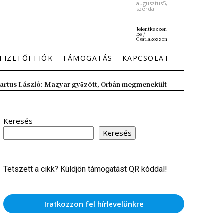
augusztus5,
szerda
Jelentkezzen
be /
Csatlakozzon
FIZETŐI FIÓK
TÁMOGATÁS
KAPCSOLAT
artus László: Magyar győzött, Orbán megmenekült
Keresés
Keresés
Tetszett a cikk? Küldjön támogatást QR kóddal!
Iratkozzon fel hírlevelünkre