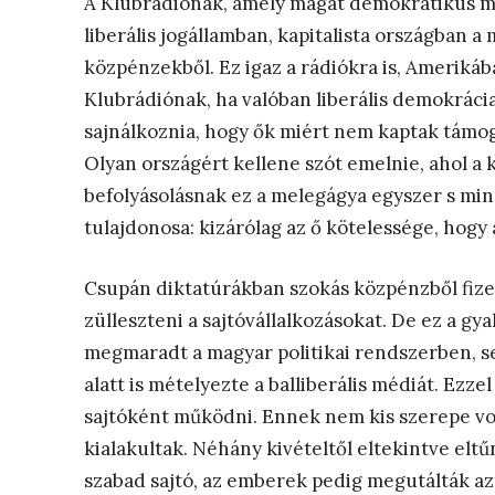
A Klubrádiónak, amely magát demokratikus m
liberális jogállamban, kapitalista országban
közpénzekből. Ez igaz a rádiókra is, Amerikába
Klubrádiónak, ha valóban liberális demokráci
sajnálkoznia, hogy ők miért nem kaptak támoga
Olyan országért kellene szót emelnie, ahol a k
befolyásolásnak ez a melegágya egyszer s mi
tulajdonosa: kizárólag az ő kötelessége, hogy a
Csupán diktatúrákban szokás közpénzből fizetn
zülleszteni a sajtóvállalkozásokat. De ez a g
megmaradt a magyar politikai rendszerben, se 
alatt is mételyezte a balliberális médiát. Ezz
sajtóként működni. Ennek nem kis szerepe vol
kialakultak. Néhány kivételtől eltekintve eltű
szabad sajtó, az emberek pedig megutálták az