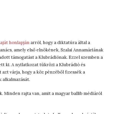
saját honlapján
arról, hogy a diktatúra által a
tanács, amely első elnökének, Szalai Annamáriának
adott támogatást a Klubrádiónak. Ezzel szemben a
t ki. A nyilatkozat tükrözi a Klubrádió és
azt várja, hogy a köz pénzéből fizessék a
k alkalmazását.
. Minden rajta van, amit a magyar ballib médiáról