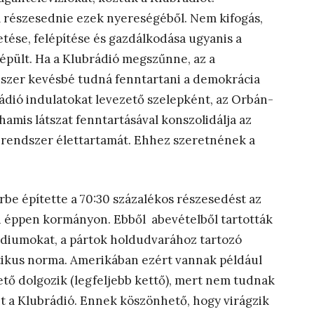
l részesednie ezek nyereségéből. Nem kifogás,
tése, felépítése és gazdálkodása ugyanis a
épült. Ha a Klubrádió megszűnne, az a
szer kevésbé tudná fenntartani a demokrácia
ádió indulatokat levezető szelepként, az Orbán-
hamis látszat fenntartásával konszolidálja az
rendszer élettartamát. Ehhez szeretnének a
erbe építette a 70:30 százalékos részesedést az
an éppen kormányon. Ebből abevételből tartották
édiumokat, a pártok holdudvarához tartozó
ikus norma. Amerikában ezért vannak például
tő dolgozik (legfeljebb kettő), mert nem tudnak
nt a Klubrádió. Ennek köszönhető, hogy virágzik