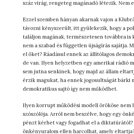
száz virág, rengeteg magánadó létezik. Nem egy
Ezzel szemben hányan akarnak vajon a Klubrád
távozni kényszerült, itt gyülekezik, hogy a p
találjon magának, természetesen továbbra is
nem a szabad és független újságírás sajátja. Mi
el őket? Ráadásul ennek az állítólagos demokra
de van. Ilyen helyzetben egy amerikai rádió
sem jutna senkinek, hogy majd az állam eltart
érzik magukat, ha ennek jogosultságát bárki 
demokratikus sajtó így nem működhet.
Ilyen korrupt működési modell örököse nem le
szószólója. Arról nem beszélve, hogy egy önké
pénzt kérhet vagy fogadhat el a diktatúrától?
önkényuralom ellen harcolhat, amely eltartja?