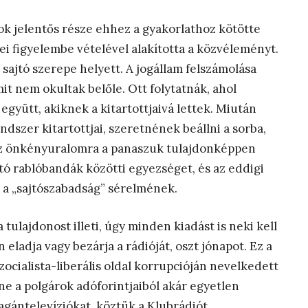
 jelentős része ehhez a gyakorlathoz kötötte
ei figyelembe vételével alakította a közvéleményt.
n sajtó szerepe helyett. A jogállam felszámolása
t nem okultak belőle. Ott folytatnák, ahol
együtt, akiknek a kitartottjaivá lettek. Miután
dszer kitartottjai, szeretnének beállni a sorba,
 Az önkényuralomra a panaszuk tulajdonképpen
tó rablóbandák közötti egyezséget, és az eddigi
k a „sajtószabadság” sérelmének.
lajdonost illeti, úgy minden kiadást is neki kell
ladja vagy bezárja a rádióját, oszt jónapot. Ez a
zocialista-liberális oldal korrupcióján nevelkedett
ne a polgárok adóforintjaiból akár egyetlen
agántelevíziókat, köztük a Klubrádiót.