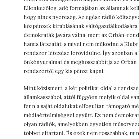
Ellenkezőleg, adó formájában az államnak kel
hogy nincs nyereség. Az egész rádió költségve
közpénzek kirablásának váltógazdálkodására 
demokraták javára válna, mert az Orbán-rend
hamis látszatát, s mivel nem működne a Klubr
rendszer létezése lerövidülne. Így azonban a 
önkényuralmat és meghosszabbítja az Orbán-
rendszertől egy kis pénzt kapni.
Mint közismert, a két politikai oldal a rendsz
államkasszából, attól függően melyik oldal v
fenn a saját oldalukat elfogultan támogató m
médiaértelmiséggel együtt. Ez nem demokrat
olyan rádiók, amelyekben egyetlen műsorveze
többet eltartani. És ezek nem rosszabbak, mi