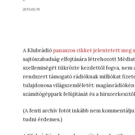
-
2015-05-19
A Klubrádió
panaszos cikket jelentetett meg 
sajtószabadság elfojtására létrehozott Média
szellemiségét tükrözte kezdettől fogva, nem 
rendszert támogató rádióknak milliókat fizetet
tulajdonosa világszemléletét: magánrádióként 
számítógéppark felújítását és a hírszerkesztő
(A fenti archív fotót inkább nem kommentáljuk
tudni érdemes.)