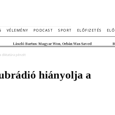
G
VÉLEMÉNY
PODCAST
SPORT
ELŐFIZETÉS
ELŐ
László Bartus: Magyar Won, Orbán Was Saved
B
a diktatúra pénzét
ubrádió hiányolja a