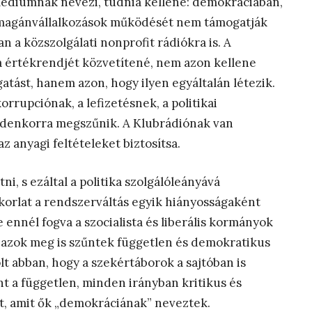
édiumnak nevezi, tudnia kellene: demokráciában,
 a magánvállalkozások működését nem támogatják
n a közszolgálati nonprofit rádiókra is. A
a értékrendjét közvetítené, nem azon kellene
tást, hanem azon, hogy ilyen egyáltalán létezik.
orrupciónak, a lefizetésnek, a politikai
ndenkorra megszűnik. A Klubrádiónak van
z anyagi feltételeket biztosítsa.
i, s ezáltal a politika szolgálóleányává
yakorlat a rendszerváltás egyik hiányosságaként
ennél fogva a szocialista és liberális kormányok
el azok meg is szűntek független és demokratikus
t abban, hogy a szekértáborok a sajtóban is
nt a független, minden irányban kritikus és
t, amit ők „demokráciának” neveztek.