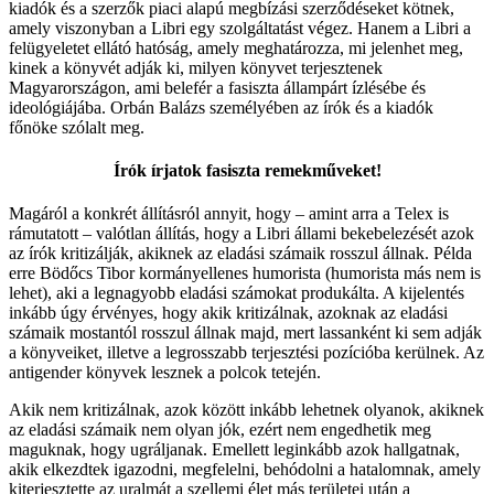
kiadók és a szerzők piaci alapú megbízási szerződéseket kötnek,
amely viszonyban a Libri egy szolgáltatást végez. Hanem a Libri a
felügyeletet ellátó hatóság, amely meghatározza, mi jelenhet meg,
kinek a könyvét adják ki, milyen könyvet terjesztenek
Magyarországon, ami belefér a fasiszta állampárt ízlésébe és
ideológiájába. Orbán Balázs személyében az írók és a kiadók
főnöke szólalt meg.
Írók írjatok fasiszta remekműveket!
Magáról a konkrét állításról annyit, hogy – amint arra a Telex is
rámutatott – valótlan állítás, hogy a Libri állami bekebelezését azok
az írók kritizálják, akiknek az eladási számaik rosszul állnak. Példa
erre Bödőcs Tibor kormányellenes humorista (humorista más nem is
lehet), aki a legnagyobb eladási számokat produkálta. A kijelentés
inkább úgy érvényes, hogy akik kritizálnak, azoknak az eladási
számaik mostantól rosszul állnak majd, mert lassanként ki sem adják
a könyveiket, illetve a legrosszabb terjesztési pozícióba kerülnek. Az
antigender könyvek lesznek a polcok tetején.
Akik nem kritizálnak, azok között inkább lehetnek olyanok, akiknek
az eladási számaik nem olyan jók, ezért nem engedhetik meg
maguknak, hogy ugráljanak. Emellett leginkább azok hallgatnak,
akik elkezdtek igazodni, megfelelni, behódolni a hatalomnak, amely
kiterjesztette az uralmát a szellemi élet más területei után a