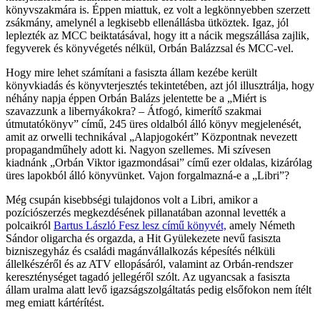
könyvszakmára is. Éppen miattuk, ez volt a legkönnyebben szerzett
zsákmány, amelynél a legkisebb ellenállásba ütköztek. Igaz, jól
leplezték az MCC beiktatásával, hogy itt a nácik megszállása zajlik,
fegyverek és könyvégetés nélkül, Orbán Balázzsal és MCC-vel.
Hogy mire lehet számítani a fasiszta állam kezébe került
könyvkiadás és könyvterjesztés tekintetében, azt jól illusztrálja, hogy
néhány napja éppen Orbán Balázs jelentette be a „Miért is
szavazzunk a libernyákokra? – Átfogó, kimerítő szakmai
útmutatókönyv” című, 245 üres oldalból álló könyv megjelenését,
amit az orwelli technikával „Alapjogokért” Központnak nevezett
propagandműhely adott ki. Nagyon szellemes. Mi szívesen
kiadnánk „Orbán Viktor igazmondásai” című ezer oldalas, kizárólag
üres lapokból álló könyvünket. Vajon forgalmazná-e a „Libri”?
Még csupán kisebbségi tulajdonos volt a Libri, amikor a
pozíciószerzés megkezdésének pillanatában azonnal levették a
polcaikról
Bartus László Fesz lesz című könyvét,
amely Németh
Sándor oligarcha és orgazda, a Hit Gyülekezete nevű fasiszta
bizniszegyház és családi magánvállalkozás képesítés nélküli
állelkészéről és az ATV ellopásáról, valamint az Orbán-rendszer
kereszténységet tagadó jellegéről szólt. Az ugyancsak a fasiszta
állam uralma alatt levő igazságszolgáltatás pedig elsőfokon nem ítélt
meg emiatt kártérítést.