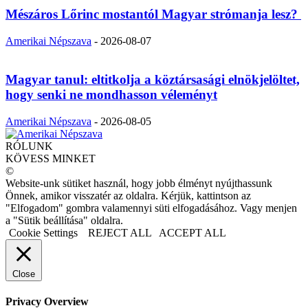
Mészáros Lőrinc mostantól Magyar strómanja lesz?
Amerikai Népszava
-
2026-08-07
Magyar tanul: eltitkolja a köztársasági elnökjelöltet,
hogy senki ne mondhasson véleményt
Amerikai Népszava
-
2026-08-05
RÓLUNK
KÖVESS MINKET
©
Website-unk sütiket használ, hogy jobb élményt nyújthassunk
Önnek, amikor visszatér az oldalra. Kérjük, kattintson az
"Elfogadom" gombra valamennyi süti elfogadásához. Vagy menjen
a "Sütik beállítása" oldalra.
Cookie Settings
REJECT ALL
ACCEPT ALL
Close
Privacy Overview