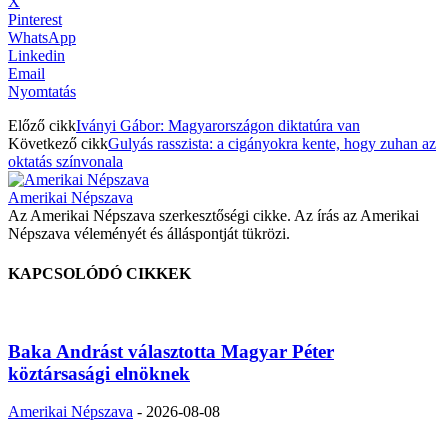
X
Pinterest
WhatsApp
Linkedin
Email
Nyomtatás
Előző cikk
Iványi Gábor: Magyarországon diktatúra van
Következő cikk
Gulyás rasszista: a cigányokra kente, hogy zuhan az
oktatás színvonala
Amerikai Népszava
Az Amerikai Népszava szerkesztőségi cikke. Az írás az Amerikai
Népszava véleményét és álláspontját tükrözi.
KAPCSOLÓDÓ CIKKEK
Baka Andrást választotta Magyar Péter
köztársasági elnöknek
Amerikai Népszava
-
2026-08-08