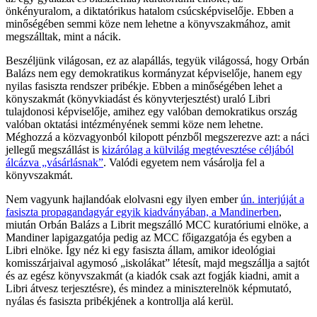
önkényuralom, a diktatórikus hatalom csúcsképviselője. Ebben a
minőségében semmi köze nem lehetne a könyvszakmához, amit
megszálltak, mint a nácik.
Beszéljünk világosan, ez az alapállás, tegyük világossá, hogy Orbán
Balázs nem egy demokratikus kormányzat képviselője, hanem egy
nyilas fasiszta rendszer pribékje. Ebben a minőségében lehet a
könyszakmát (könyvkiadást és könyvterjesztést) uraló Libri
tulajdonosi képviselője, amihez egy valóban demokratikus ország
valóban oktatási intézményének semmi köze nem lehetne.
Méghozzá a közvagyonból kilopott pénzből megszerezve azt: a náci
jellegű megszállást is
kizárólag a külvilág megtévesztése céljából
álcázva „vásárlásnak”
. Valódi egyetem nem vásárolja fel a
könyvszakmát.
Nem vagyunk hajlandóak elolvasni egy ilyen ember
ún. interjúját a
fasiszta propagandagyár egyik kiadványában, a Mandinerben
,
miután Orbán Balázs a Librit megszálló MCC kuratóriumi elnöke, a
Mandiner lapigazgatója pedig az MCC főigazgatója és egyben a
Libri elnöke. Így néz ki egy fasiszta állam, amikor ideológiai
komisszárjaival agymosó „iskolákat” létesít, majd megszállja a sajtót
és az egész könyvszakmát (a kiadók csak azt fogják kiadni, amit a
Libri átvesz terjesztésre), és mindez a miniszterelnök képmutató,
nyálas és fasiszta pribékjének a kontrollja alá kerül.