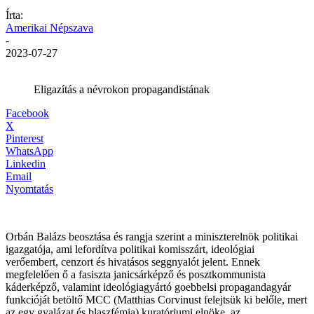
Írta:
Amerikai Népszava
-
2023-07-27
Eligazítás a névrokon propagandistának
Facebook
X
Pinterest
WhatsApp
Linkedin
Email
Nyomtatás
Orbán Balázs beosztása és rangja szerint a miniszterelnök politikai
igazgatója, ami lefordítva politikai komisszárt, ideológiai
verőembert, cenzort és hivatásos seggnyalót jelent. Ennek
megfelelően ő a fasiszta janicsárképző és posztkommunista
káderképző, valamint ideológiagyártó goebbelsi propagandagyár
funkcióját betöltő MCC (Matthias Corvinust felejtsük ki belőle, mert
az egy gyalázat és blaszfémia) kuratóriumi elnöke, az