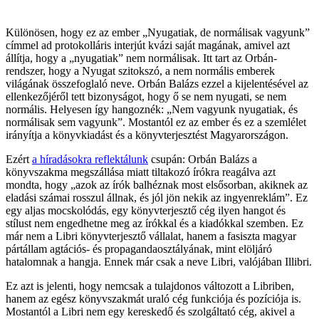
Különösen, hogy ez az ember „Nyugatiak, de normálisak vagyunk”
címmel ad protokolláris interjút kvázi saját magának, amivel azt
állítja, hogy a „nyugatiak” nem normálisak. Itt tart az Orbán-
rendszer, hogy a Nyugat szitokszó, a nem normális emberek
világának összefoglaló neve. Orbán Balázs ezzel a kijelentésével az
ellenkezőjéről tett bizonyságot, hogy ő se nem nyugati, se nem
normális. Helyesen így hangoznék: „Nem vagyunk nyugatiak, és
normálisak sem vagyunk”. Mostantól ez az ember és ez a szemlélet
irányítja a könyvkiadást és a könyvterjesztést Magyarországon.
Ezért
a híradásokra reflektálunk
csupán: Orbán Balázs a
könyvszakma megszállása miatt tiltakozó írókra reagálva azt
mondta, hogy „azok az írók balhéznak most elsősorban, akiknek az
eladási számai rosszul állnak, és jól jön nekik az ingyenreklám”. Ez
egy aljas mocskolódás, egy könyvterjesztő cég ilyen hangot és
stílust nem engedhetne meg az írókkal és a kiadókkal szemben. Ez
már nem a Libri könyvterjesztő vállalat, hanem a fasiszta magyar
pártállam agtációs- és propagandaosztályának, mint elöljáró
hatalomnak a hangja. Ennek már csak a neve Libri, valójában Illibri.
Ez azt is jelenti, hogy nemcsak a tulajdonos változott a Libriben,
hanem az egész könyvszakmát uraló cég funkciója és pozíciója is.
Mostantól a Libri nem egy kereskedő és szolgáltató cég, akivel a