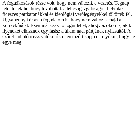
A fogadkozások része volt, hogy nem változik a vezetés. Tegnap
jelentették be, hogy leváltották a teljes igazgatóságot, helyüket
fideszes pártkatonákkal és ideológiai verőlegényekkel töltötték fel.
Ugyanennyit ér az a fogadalom is, hogy nem változik majd a
könyvkínálat. Ezen már csak röhögni lehet, ahogy azokon is, akik
ilyeneket elhisznek egy fasiszta állam náci pártjának nyilasaitól. A
szőrét hullató rossz vidéki róka nem azért kapja el a tyúkot, hogy ne
egye meg.