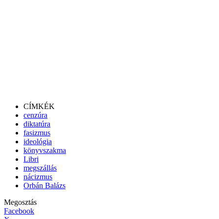
CÍMKÉK
cenzúra
diktatúra
fasizmus
ideológia
könyvszakma
Libri
megszállás
nácizmus
Orbán Balázs
Megosztás
Facebook