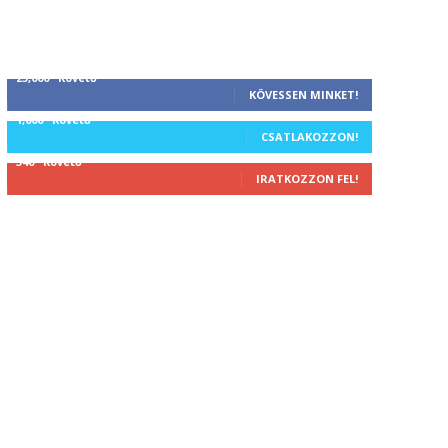
25,000
Követő
KÖVESSEN MINKET!
1,000
Követő
CSATLAKOZZON!
340
Követő
IRATKOZZON FEL!