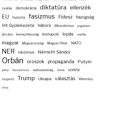
diktatúra
ellenzék
demokrácia
csalás
fasizmus
EU
Fidesz
hazugság
fasiszta
Hit Gyülekezete
háború
illiberalizmus
jogállam
lopás
korrupció
járvány
kereszténység
maffia
magyar
NATO
Magyarország
Magyar Péter
NER
Németh Sándor
nácizmus
Orbán
propaganda
oroszok
Putyin
szekta
pénz
rasszizmus
sajtószabadság
Soros
Trump
választás
Ukrajna
Szijjártó
Vélemény
vírus