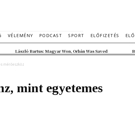
G
VÉLEMÉNY
PODCAST
SPORT
ELŐFIZETÉS
ELŐ
László Bartus: Magyar Won, Orbán Was Saved
B
mes mérőeszköz
nz, mint egyetemes