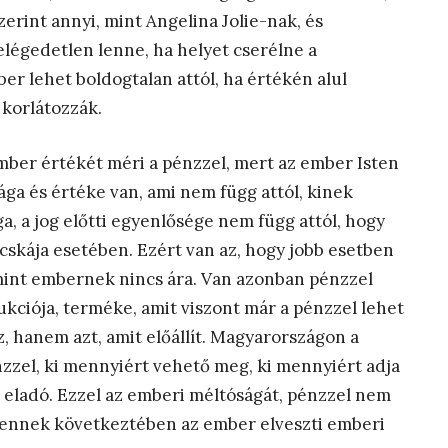
erint annyi, mint Angelina Jolie-nak, és
 elégedetlen lenne, ha helyet cserélne a
r lehet boldogtalan attól, ha értékén alul
 korlátozzák.
mber értékét méri a pénzzel, mert az ember Isten
a és értéke van, ami nem függ attól, kinek
a, a jog előtti egyenlősége nem függ attól, hogy
iacskája esetében. Ezért van az, hogy jobb esetben
mint embernek nincs ára. Van azonban pénzzel
kciója, terméke, amit viszont már a pénzzel lehet
, hanem azt, amit előállít. Magyarországon a
zzel, ki mennyiért vehető meg, ki mennyiért adja
e eladó. Ezzel az emberi méltóságát, pénzzel nem
 s ennek következtében az ember elveszti emberi