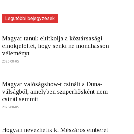
Legutóbbi bejegyzések
Magyar tanul: eltitkolja a köztársasági
elnökjelöltet, hogy senki ne mondhasson
véleményt
2026-08-05
Magyar valóságshow-t csinált a Duna-
válságból, amelyben szuperhősként nem
csinál semmit
2026-08-05
Hogyan nevezhetik ki Mészáros emberét