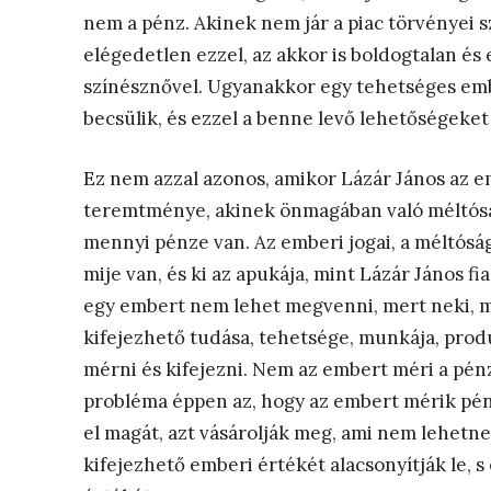
nem a pénz. Akinek nem jár a piac törvényei sz
elégedetlen ezzel, az akkor is boldogtalan és
színésznővel. Ugyanakkor egy tehetséges embe
becsülik, és ezzel a benne levő lehetőségeket
Ez nem azzal azonos, amikor Lázár János az e
teremtménye, akinek önmagában való méltóság
mennyi pénze van. Az emberi jogai, a méltóság
mije van, és ki az apukája, mint Lázár János f
egy embert nem lehet megvenni, mert neki, 
kifejezhető tudása, tehetsége, munkája, produ
mérni és kifejezni. Nem az embert méri a pénz
probléma éppen az, hogy az embert mérik pén
el magát, azt vásárolják meg, ami nem lehetn
kifejezhető emberi értékét alacsonyítják le,