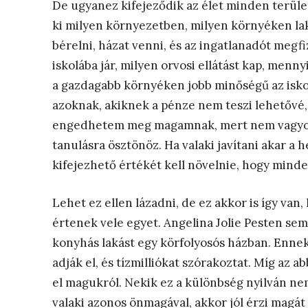
De ugyanez kifejeződik az élet minden terül
ki milyen környezetben, milyen környéken lak
bérelni, házat venni, és az ingatlanadót megfiz
iskolába jár, milyen orvosi ellátást kap, menn
a gazdagabb környéken jobb minőségű az iskol
azoknak, akiknek a pénze nem teszi lehetővé,
engedhetem meg magamnak, mert nem vagyok 
tanulásra ösztönöz. Ha valaki javítani akar a
kifejezhető értékét kell növelnie, hogy mind
Lehet ez ellen lázadni, de ez akkor is így van
értenek vele egyet. Angelina Jolie Pesten sem 
konyhás lakást egy körfolyosós házban. Ennek o
adják el, és tízmilliókat szórakoztat. Míg az
el magukról. Nekik ez a különbség nyilván nem
valaki azonos önmagával, akkor jól érzi magát