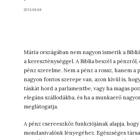
-
2015-06-04
Mária országában nem nagyon ismerik a Bibli
a kereszténységgel. A Biblia beszél a pénzről
pénz szerelme. Nem a pénz a rossz, hanem a 
nagyon fontos szerepe van, azon kívül is, hog
táskát hord a parlamentbe, vagy ha magas pozíc
elegáns szállodákba, és ha a munkaerő nagyon
meglátogatja.
A pénz csereeszköz funkciójának alapja, hogy
mondanivalónk lényegéhez. Egészséges társad