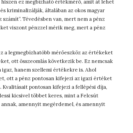
 hiszen ez megbízható értékmérő, amit át lehet
és kriminalizálják, általában az okos magyar
 számít”. Tévedésben van, mert nem a pénz
ket viszont pénzzel mérik meg, mert a pénz
nz a legmegbízhatóbb mérőeszköz az értékeket
rtéket, ott összeomlás következik be. Ez nemcsak
 igaz, hanem szellemi értékekre is. Ahol
, ott a pénz pontosan kifejezi az igazi értéket
valitásait pontosan kifejezi a fellépési díja,
ssi kicsivel többet keres, mint a Felcsút
ja annak, amennyit megérdemel, és amennyit