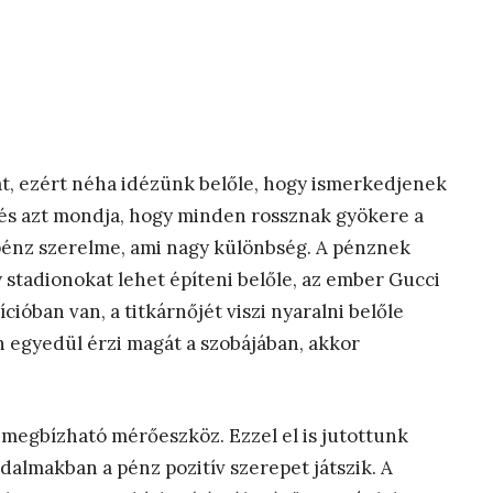
át, ezért néha idézünk belőle, hogy ismerkedjenek
, és azt mondja, hogy minden rossznak gyökere a
pénz szerelme, ami nagy különbség. A pénznek
y stadionokat lehet építeni belőle, az ember Gucci
ióban van, a titkárnőjét viszi nyaralni belőle
 egyedül érzi magát a szobájában, akkor
 megbízható mérőeszköz. Ezzel el is jutottunk
almakban a pénz pozitív szerepet játszik. A