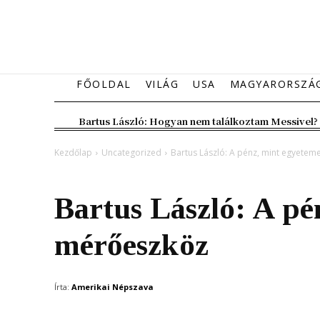
FŐOLDAL
VILÁG
USA
MAGYARORSZÁ
Bartus László: Hogyan nem találkoztam Messivel?
Kezdőlap
Uncategorized
Bartus László: A pénz, mint egyete
Uncategorized
Vélemény
Bartus László: A pé
mérőeszköz
Írta:
Amerikai Népszava