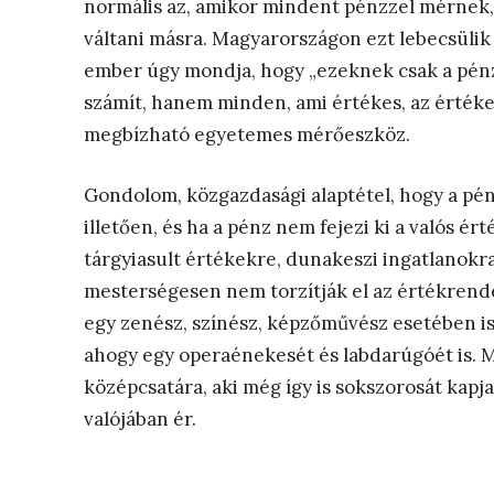
normális az, amikor mindent pénzzel mérnek,
váltani másra. Magyarországon ezt lebecsülik 
ember úgy mondja, hogy „ezeknek csak a pénz
számít, hanem minden, ami értékes, az értéke
megbízható egyetemes mérőeszköz.
Gondolom, közgazdasági alaptétel, hogy a pé
illetően, és ha a pénz nem fejezi ki a valós é
tárgyiasult értékekre, dunakeszi ingatlanokra
mesterségesen nem torzítják el az értékrendet
egy zenész, színész, képzőművész esetében is. K
ahogy egy operaénekesét és labdarúgóét is. Me
középcsatára, aki még így is sokszorosát kap
valójában ér.