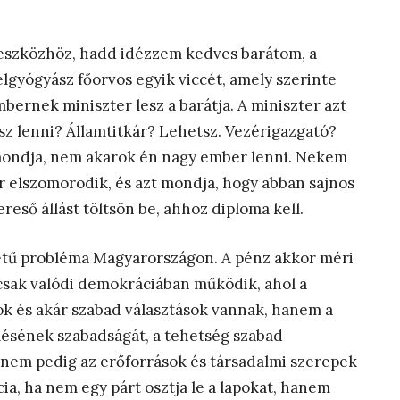
eszközhöz, hadd idézzem kedves barátom, a
lgyógyász főorvos egyik viccét, amely szerinte
ernek miniszter lesz a barátja. A miniszter azt
rsz lenni? Államtitkár? Lehetsz. Vezérigazgató?
 mondja, nem akarok én nagy ember lenni. Nekem
er elszomorodik, és azt mondja, hogy abban sajnos
reső állást töltsön be, ahhoz diploma kell.
eletű probléma Magyarországon. A pénz akkor méri
g csak valódi demokráciában működik, ahol a
ok és akár szabad választások vannak, hanem a
ülésének szabadságát, a tehetség szabad
t, nem pedig az erőforrások és társadalmi szerepek
ia, ha nem egy párt osztja le a lapokat, hanem