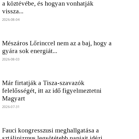
a köztévébe, és hogyan vonhatják
vissza...
2026-08-04
Mészáros Lőrinccel nem az a baj, hogy a
gyára sok energiát...
2026-08-03
Már firtatják a Tisza-szavazók
felelősségét, itt az idő figyelmeztetni
Magyart
2026-07-31
Fauci kongresszusi meghallgatása a
sztálinizmus legsötétebb napjait idézi