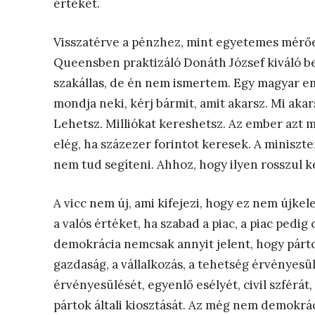
értékét.
Visszatérve a pénzhez, mint egyetemes mérő
Queensben praktizáló Donáth József kiváló be
szakállas, de én nem ismertem. Egy magyar emb
mondja neki, kérj bármit, amit akarsz. Mi aka
Lehetsz. Milliókat kereshetsz. Az ember azt
elég, ha százezer forintot keresek. A miniszt
nem tud segíteni. Ahhoz, hogy ilyen rosszul ke
A vicc nem új, ami kifejezi, hogy ez nem újk
a valós értéket, ha szabad a piac, a piac pedi
demokrácia nemcsak annyit jelent, hogy párt
gazdaság, a vállalkozás, a tehetség érvényes
érvényesülését, egyenlő esélyét, civil szférá
pártok általi kiosztását. Az még nem demokrác