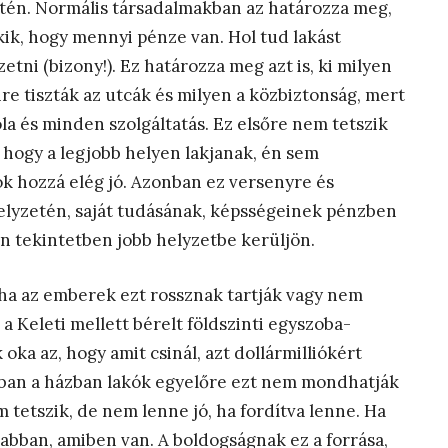
etén. Normális társadalmakban az határozza meg,
ik, hogy mennyi pénze van. Hol tud lakást
etni (bizony!). Ez határozza meg azt is, ki milyen
yire tiszták az utcák és milyen a közbiztonság, mert
a és minden szolgáltatás. Ez elsőre nem tetszik
 hogy a legjobb helyen lakjanak, én sem
hozzá elég jó. Azonban ez versenyre és
 helyzetén, saját tudásának, képsségeinek pénzben
en tekintetben jobb helyzetbe kerüljön.
, ha az emberek ezt rossznak tartják vagy nem
a Keleti mellett bérelt földszinti egyszoba-
ka az, hogy amit csinál, azt dollármilliókért
 abban a házban lakók egyelőre ezt nem mondhatják
 tetszik, de nem lenne jó, ha fordítva lenne. Ha
 abban, amiben van. A boldogságnak ez a forrása,