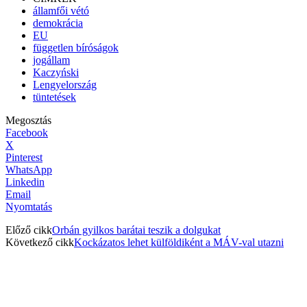
államfői vétó
demokrácia
EU
független bíróságok
jogállam
Kaczyński
Lengyelország
tüntetések
Megosztás
Facebook
X
Pinterest
WhatsApp
Linkedin
Email
Nyomtatás
Előző cikk
Orbán gyilkos barátai teszik a dolgukat
Következő cikk
Kockázatos lehet külföldiként a MÁV-val utazni