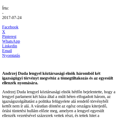
Írta:
-
2017-07-24
Facebook
X
Pinterest
WhatsApp
Linkedin
Email
Nyomtatás
Andrzej Duda lengyel köztársasági elnök háromból két
igazságügyi törvényt megvétóz a tömegtiltakozás és az egyesült
ellenzék nyomására.
Andrzej Duda lengyel köztársasági elnök hétfőn bejelentette, hogy a
lengyel parlament két háza által a múlt héten elfogadott három, az
igazságszolgáltatást a politika felügyelete alá rendelő törvényből
kettőt nem ír alá. A váratlan döntést az egész országra kiterjedő,
óriási tüntetési hullám előzte meg, amelyen a lengyel egyesült
ellenzék vezetésével százezrek vettek részt, és tettek hitet a