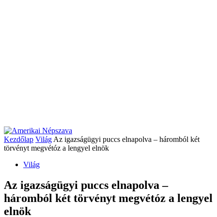
Kezdőlap
Világ
Az igazságügyi puccs elnapolva – háromból két
törvényt megvétóz a lengyel elnök
Világ
Az igazságügyi puccs elnapolva –
háromból két törvényt megvétóz a lengyel
elnök