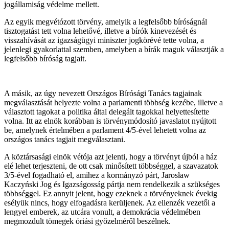
jogállamiság védelme mellett.
Az egyik megvétózott törvény, amelyik a legfelsőbb bíróságnál
tisztogatást tett volna lehetővé, illetve a bírók kinevezését és
visszahívását az igazságügyi miniszter jogkörévé tette volna, a
jelenlegi gyakorlattal szemben, amelyben a bírák maguk választják a
legfelsőbb bíróság tagjait.
A másik, az úgy nevezett Országos Bírósági Tanács tagjainak
megválasztását helyezte volna a parlamenti többség kezébe, illetve a
választott tagokat a politika által delegált tagokkal helyettesítette
volna. Itt az elnök korábban is törvénymódosító javaslatot nyújtott
be, amelynek értelmében a parlament 4/5-ével lehetett volna az
országos tanács tagjait megválasztani.
A köztársasági elnök vétója azt jelenti, hogy a törvényt újból a ház
elé lehet terjeszteni, de ott csak minősített többséggel, a szavazatok
3/5-ével fogadható el, amihez a kormányzó párt, Jarosław
Kaczyński Jog és Igazságosság pártja nem rendelkezik a szükséges
többséggel. Ez annyit jelent, hogy ezeknek a törvényeknek évekig
esélyük nincs, hogy elfogadásra kerüljenek. Az ellenzék vezetői a
lengyel emberek, az utcára vonult, a demokrácia védelmében
megmozdult tömegek óriási győzelméről beszélnek.