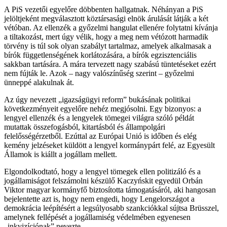
A PiS vezetői egyelőre döbbenten hallgatnak. Néhányan a PiS
jelöltjeként megválasztott köztársasági elnök árulását látják a két
vétóban. Az ellenzék a győzelmi hangulat ellenére folytatni kívánja
a tiltakozást, mert úgy vélik, hogy a meg nem vétózott harmadik
törvény is túl sok olyan szabályt tartalmaz, amelyek alkalmasak a
bírók függetlenségének korlátozására, a bírók egzisztenciális
sakkban tartására. A mára tervezett nagy szabású tüntetéseket ezért
nem fújták le. Azok – nagy valószínűség szerint – győzelmi
ünneppé alakulnak át.
Az úgy nevezett „igazságügyi reform” bukásának politikai
következményeit egyelőre nehéz megjósolni. Egy bizonyos: a
lengyel ellenzék és a lengyelek tömegei világra szóló példát
mutattak összefogásból, kitartásból és állampolgári
felelősségérzetből. Ezúttal az Európai Unió is időben és elég
kemény jelzéseket küldött a lengyel kormánypárt felé, az Egyesült
Államok is kiállt a jogállam mellett.
Elgondolkodtató, hogy a lengyel tömegek ellen politizáló és a
jogállamiságot felszámolni készülő Kaczyńskit egyedül Orbán
Viktor magyar kormányfő biztosította támogatásáról, aki hangosan
bejelentette azt is, hogy nem engedi, hogy Lengelországot a
demokrácia leépítésért a legsúlyosabb szankciókkal sújtsa Brüsszel,
amelynek fellépését a jogállamiség védelmében egyenesen
„inkvizíciónak” nevezte.