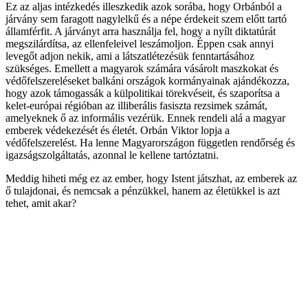
Ez az aljas intézkedés illeszkedik azok sorába, hogy Orbánból a
járvány sem faragott nagylelkű és a népe érdekeit szem előtt tartó
államférfit. A járványt arra használja fel, hogy a nyílt diktatúrát
megszilárdítsa, az ellenfeleivel leszámoljon. Éppen csak annyi
levegőt adjon nekik, ami a látszatlétezésük fenntartásához
szükséges. Emellett a magyarok számára vásárolt maszkokat és
védőfelszereléseket balkáni országok kormányainak ajándékozza,
hogy azok támogassák a külpolitikai törekvéseit, és szaporítsa a
kelet-európai régióban az illiberális fasiszta rezsimek számát,
amelyeknek ő az informális vezérük. Ennek rendeli alá a magyar
emberek védekezését és életét. Orbán Viktor lopja a
védőfelszerelést. Ha lenne Magyarországon független rendőrség és
igazságszolgáltatás, azonnal le kellene tartóztatni.
Meddig hiheti még ez az ember, hogy Istent játszhat, az emberek az
ő tulajdonai, és nemcsak a pénzükkel, hanem az életükkel is azt
tehet, amit akar?