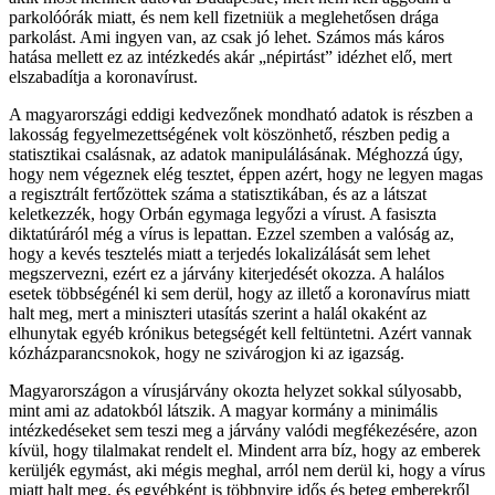
parkolóórák miatt, és nem kell fizetniük a meglehetősen drága
parkolást. Ami ingyen van, az csak jó lehet. Számos más káros
hatása mellett ez az intézkedés akár „népirtást” idézhet elő, mert
elszabadítja a koronavírust.
A magyarországi eddigi kedvezőnek mondható adatok is részben a
lakosság fegyelmezettségének volt köszönhető, részben pedig a
statisztikai csalásnak, az adatok manipulálásának. Méghozzá úgy,
hogy nem végeznek elég tesztet, éppen azért, hogy ne legyen magas
a regisztrált fertőzöttek száma a statisztikában, és az a látszat
keletkezzék, hogy Orbán egymaga legyőzi a vírust. A fasiszta
diktatúráról még a vírus is lepattan. Ezzel szemben a valóság az,
hogy a kevés tesztelés miatt a terjedés lokalizálását sem lehet
megszervezni, ezért ez a járvány kiterjedését okozza. A halálos
esetek többségénél ki sem derül, hogy az illető a koronavírus miatt
halt meg, mert a miniszteri utasítás szerint a halál okaként az
elhunytak egyéb krónikus betegségét kell feltüntetni. Azért vannak
kózházparancsnokok, hogy ne szivárogjon ki az igazság.
Magyarországon a vírusjárvány okozta helyzet sokkal súlyosabb,
mint ami az adatokból látszik. A magyar kormány a minimális
intézkedéseket sem teszi meg a járvány valódi megfékezésére, azon
kívül, hogy tilalmakat rendelt el. Mindent arra bíz, hogy az emberek
kerüljék egymást, aki mégis meghal, arról nem derül ki, hogy a vírus
miatt halt meg, és egyébként is többnyire idős és beteg emberekről