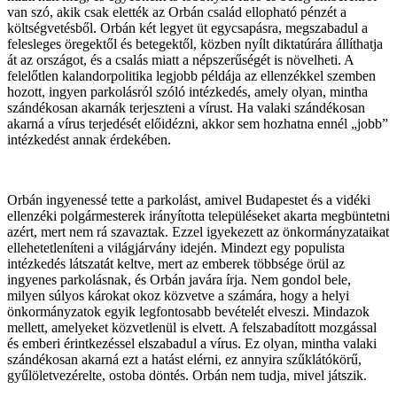
van szó, akik csak elették az Orbán család ellopható pénzét a
költségvetésből. Orbán két legyet üt egycsapásra, megszabadul a
felesleges öregektől és betegektől, közben nyílt diktatúrára állíthatja
át az országot, és a csalás miatt a népszerűségét is növelheti. A
felelőtlen kalandorpolitika legjobb példája az ellenzékkel szemben
hozott, ingyen parkolásról szóló intézkedés, amely olyan, mintha
szándékosan akarnák terjeszteni a vírust. Ha valaki szándékosan
akarná a vírus terjedését előidézni, akkor sem hozhatna ennél „jobb”
intézkedést annak érdekében.
Orbán ingyenessé tette a parkolást, amivel Budapestet és a vidéki
ellenzéki polgármesterek irányította településeket akarta megbüntetni
azért, mert nem rá szavaztak. Ezzel igyekezett az önkormányzataikat
ellehetetleníteni a világjárvány idején. Mindezt egy populista
intézkedés látszatát keltve, mert az emberek többsége örül az
ingyenes parkolásnak, és Orbán javára írja. Nem gondol bele,
milyen súlyos károkat okoz közvetve a számára, hogy a helyi
önkormányzatok egyik legfontosabb bevételét elveszi. Mindazok
mellett, amelyeket közvetlenül is elvett. A felszabadított mozgással
és emberi érintkezéssel elszabadul a vírus. Ez olyan, mintha valaki
szándékosan akarná ezt a hatást elérni, ez annyira szűklátókörű,
gyűlöletvezérelte, ostoba döntés. Orbán nem tudja, mivel játszik.