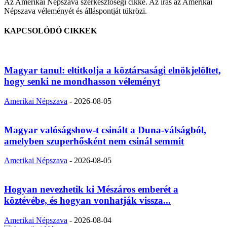
Az Amerikai Népszava szerkesztőségi cikke. Az írás az Amerikai
Népszava véleményét és álláspontját tükrözi.
KAPCSOLÓDÓ CIKKEK
Magyar tanul: eltitkolja a köztársasági elnökjelöltet,
hogy senki ne mondhasson véleményt
Amerikai Népszava
-
2026-08-05
Magyar valóságshow-t csinált a Duna-válságból,
amelyben szuperhősként nem csinál semmit
Amerikai Népszava
-
2026-08-05
Hogyan nevezhetik ki Mészáros emberét a
köztévébe, és hogyan vonhatják vissza...
Amerikai Népszava
-
2026-08-04