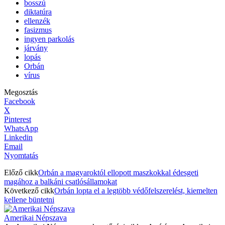
bosszú
diktatúra
ellenzék
fasizmus
ingyen parkolás
járvány
lopás
Orbán
vírus
Megosztás
Facebook
X
Pinterest
WhatsApp
Linkedin
Email
Nyomtatás
Előző cikk
Orbán a magyaroktól ellopott maszkokkal édesgeti
magához a balkáni csatlósállamokat
Következő cikk
Orbán lopta el a legtöbb védőfelszerelést, kiemelten
kellene büntetni
Amerikai Népszava