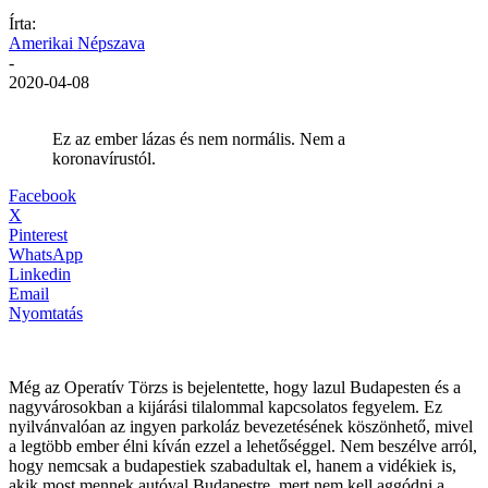
Írta:
Amerikai Népszava
-
2020-04-08
Ez az ember lázas és nem normális. Nem a
koronavírustól.
Facebook
X
Pinterest
WhatsApp
Linkedin
Email
Nyomtatás
Még az Operatív Törzs is bejelentette, hogy lazul Budapesten és a
nagyvárosokban a kijárási tilalommal kapcsolatos fegyelem. Ez
nyilvánvalóan az ingyen parkoláz bevezetésének köszönhető, mivel
a legtöbb ember élni kíván ezzel a lehetőséggel. Nem beszélve arról,
hogy nemcsak a budapestiek szabadultak el, hanem a vidékiek is,
akik most mennek autóval Budapestre, mert nem kell aggódni a