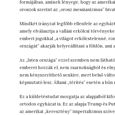
formájában, aminek lényege, hogy az amerikai
oroszok szerint az „orosz messianizmus” hivat
Mindkét irányzat legfőbb ellenfele az egyházt
amely elválasztja a vallási erkölcsi törvényeket
emberi jogokkal „a világot erkölcstelenné, roml
országát” akarják helyreállítani a földön, ami
Az „Isten országa” ezzel szemben nem látható
emberei hozzák el, nem zsarnokságból és elnyo
nem kényszeríthető senkire, mert belső válto
képmutató lesz. Állami „térítés” esetén a bű
Ez a küldetéstudat mozgatja az alapjaiból kif
ortodox egyházat is. Ez az alapja Trump és Put
az amerikai „keresztény” imperializmus szöv