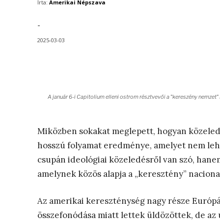
Írta:
Amerikai Népszava
-
2025-03-03
A január 6-i Capitolium elleni ostrom résztvevői a "kereszény nemzet"
Miközben sokakat meglepett, hogyan közeled
hosszú folyamat eredménye, amelyet nem lehe
csupán ideológiai közeledésről van szó, hane
amelynek közös alapja a „keresztény” nacion
Az amerikai kereszténység nagy része Európáb
összefonódása miatt lettek üldözöttek, de az 