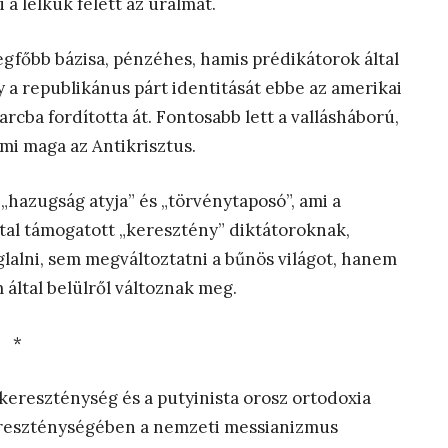
a lelkük felett az uralmat.
legfőbb bázisa, pénzéhes, hamis prédikátorok által
a republikánus párt identitását ebbe az amerikai
rcba fordította át. Fontosabb lett a vallásháború,
mi maga az Antikrisztus.
 „hazugság atyja” és „törvénytaposó”, ami a
tal támogatott „keresztény” diktátoroknak,
lalni, sem megváltoztatni a bűnös világot, hanem
által belülről változnak meg.
*
ereszténység és a putyinista orosz ortodoxia
kereszténységében a nemzeti messianizmus