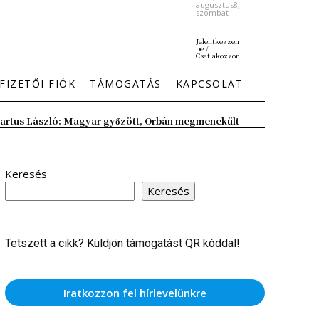
augusztus8,
szombat
Jelentkezzen
be /
Csatlakozzon
FIZETŐI FIÓK
TÁMOGATÁS
KAPCSOLAT
artus László: Magyar győzött, Orbán megmenekült
Keresés
Keresés
Tetszett a cikk? Küldjön támogatást QR kóddal!
Iratkozzon fel hírlevelünkre