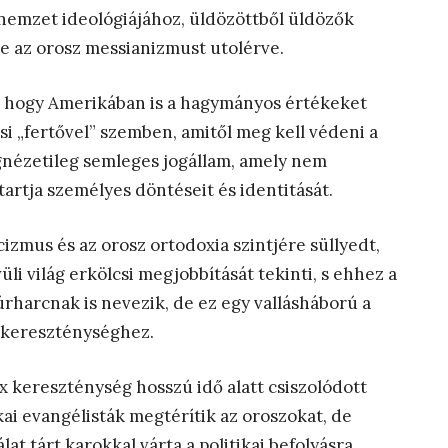
 nemzet ideológiájához, üldözöttből üldözők
 de az orosz messianizmust utolérve.
 hogy Amerikában is a hagymányos értékeket
si „fertővel” szemben, amitől meg kell védeni a
lágnézetileg semleges jogállam, amely nem
tartja személyes döntéseit és identitását.
izmus és az orosz ortodoxia szintjére süllyedt,
li világ erkölcsi megjobbítását tekinti, s ehhez a
túrharcnak is nevezik, de ez egy vallásháború a
 kereszténységhez.
x kereszténység hosszú idő alatt csiszolódott
kai evangélisták megtérítik az oroszokat, de
lat tárt karokkal várta a politikai befolyásra