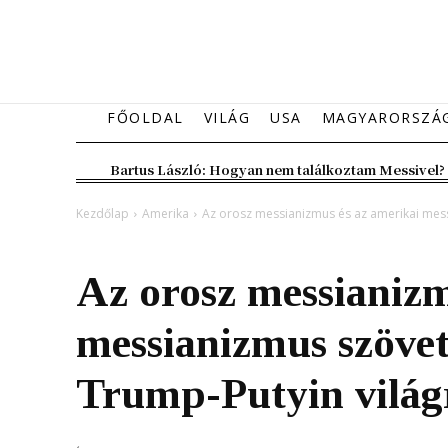
FŐOLDAL
VILÁG
USA
MAGYARORSZÁ
Bartus László: Hogyan nem találkoztam Messivel?
Kezdőlap
Amerika
Az orosz messianizmus és az amerikai mess
Amerika
Belföld
Magyarország
Az orosz messianizm
messianizmus szövet
Trump-Putyin világ