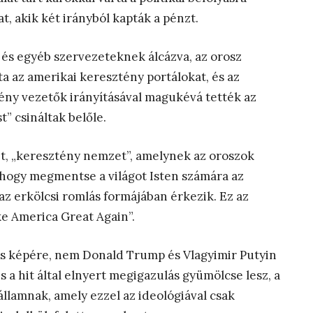
, akik két irányból kapták a pénzt.
 és egyéb szervezeteknek álcázva, az orosz
ta az amerikai keresztény portálokat, és az
ény vezetők irányításával magukévá tették az
” csináltak belőle.
t, „keresztény nemzet”, amelynek az oroszok
hogy megmentse a világot Isten számára az
 az erkölcsi romlás formájában érkezik. Ez az
ke America Great Again”.
us képére, nem Donald Trump és Vlagyimir Putyin
és a hit által elnyert megigazulás gyümölcse lesz, a
államnak, amely ezzel az ideológiával csak