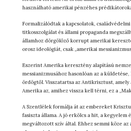
használható amerikai pénzéhes prédikátorokat
Formalizálódtak a kapcsolatok, családvédelmi
titkosszolgálat és állami propaganda megszáll
államhoz dörgölőző korrupt amerikai kereszt
orosz ideológiát, csak „amerikai messianizmust
Eszerint Amerika keresztény alapítású nemze
messianizmusához hasonlóan az a küldetése, 
ördögtől. Visszatartsa az Antikrisztust, amely
Amerika az, amihez vissza kell térni, ez a „Ma
A Szentlélek formálja át az embereket Kriszt
fasiszta állama. A jó erkölcs a hit, a kegyelem 
megváltozott szív által. Ehhez semmi köze az 