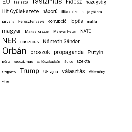
fasizmus
EU
Fidesz
hazugság
fasiszta
Hit Gyülekezete
háború
illiberalizmus
jogállam
lopás
korrupció
járvány
kereszténység
maffia
magyar
NATO
Magyarország
Magyar Péter
NER
Németh Sándor
nácizmus
Orbán
propaganda
oroszok
Putyin
szekta
pénz
rasszizmus
sajtószabadság
Soros
Trump
választás
Ukrajna
Szijjártó
Vélemény
vírus