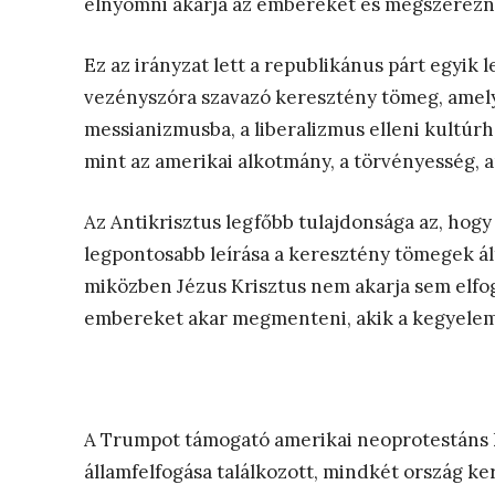
elnyomni akarja az embereket és megszerezni 
Ez az irányzat lett a republikánus párt egyik 
vezényszóra szavazó keresztény tömeg, amely 
messianizmusba, a liberalizmus elleni kultúrha
mint az amerikai alkotmány, a törvényesség, a
Az Antikrisztus legfőbb tulajdonsága az, hogy
legpontosabb leírása a keresztény tömegek ál
miközben Jézus Krisztus nem akarja sem elfog
embereket akar megmenteni, akik a kegyelem 
A Trumpot támogató amerikai neoprotestáns k
államfelfogása találkozott, mindkét ország 