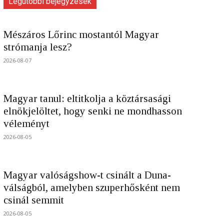
Legutóbbi bejegyzések
Mészáros Lőrinc mostantól Magyar
strómanja lesz?
2026-08-07
Magyar tanul: eltitkolja a köztársasági
elnökjelöltet, hogy senki ne mondhasson
véleményt
2026-08-05
Magyar valóságshow-t csinált a Duna-
válságból, amelyben szuperhősként nem
csinál semmit
2026-08-05