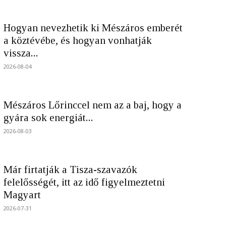
Hogyan nevezhetik ki Mészáros emberét
a köztévébe, és hogyan vonhatják
vissza...
2026-08-04
Mészáros Lőrinccel nem az a baj, hogy a
gyára sok energiát...
2026-08-03
Már firtatják a Tisza-szavazók
felelősségét, itt az idő figyelmeztetni
Magyart
2026-07-31