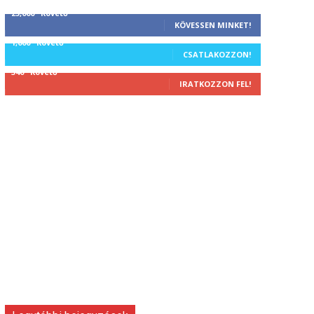
25,000
Követő
KÖVESSEN MINKET!
1,000
Követő
CSATLAKOZZON!
340
Követő
IRATKOZZON FEL!