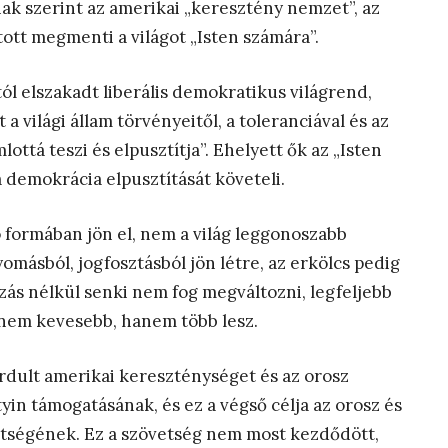
ak szerint az amerikai „keresztény nemzet”, az
ott megmenti a világot „Isten számára”.
ól elszakadt liberális demokratikus világrend,
 a világi állam törvényeitől, a toleranciával és az
ottá teszi és elpusztítja”. Ehelyett ők az „Isten
 a demokrácia elpusztítását követeli.
 formában jön el, nem a világ leggonoszabb
másból, jogfosztásból jön létre, az erkölcs pedig
zás nélkül senki nem fog megváltozni, legfeljebb
n nem kevesebb, hanem több lesz.
ordult amerikai kereszténységet és az orosz
yin támogatásának, és ez a végső célja az orosz és
etségének. Ez a szövetség nem most kezdődött,