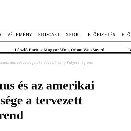
G
VÉLEMÉNY
PODCAST
SPORT
ELŐFIZETÉS
ELŐ
László Bartus: Magyar Won, Orbán Was Saved
B
ianizmus szövetsége a tervezett Trump-Putyin világrend
us és az amerikai
sége a tervezett
rend