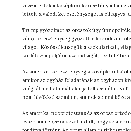
visszatértek a középkori keresztény állam és
lettek, a valódi kereszténységet is elhagyva,
Trump győzelmét az oroszok úgy ünnepelték,
védő kereszténység győzött, a liberális erkölc
világot. Közös ellenségük a szekularizált, vi
korlátozza polgárai szabadságát, tiszteletben 
Az amerikai kereszténység a középkori katolic
amikor az egyház feladatának az egyházon kívü
világi állam hatalmát akarja felhasználni. Kul
nem hívőkkel szemben, aminek semmi köze a
Az amerikai neoprotestáns és az orosz ortodo
össze, ami először azzal indult, hogy az ameri
fordítva történt. Az orosz állam és titkosszolgá