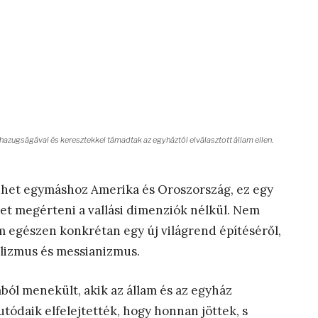
 hazugságával és keresztekkel támadtak az egyháztól elválasztott állam ellen.
het egymáshoz Amerika és Oroszország, ez egy
t megérteni a vallási dimenziók nélkül. Nem
m egészen konkrétan egy új világrend építéséről,
alizmus és messianizmus.
ól menekült, akik az állam és az egyház
utódaik elfelejtették, hogy honnan jöttek, s