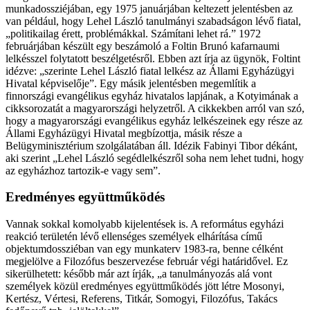
munkadossziéjában, egy 1975 januárjában keltezett jelentésben az
van például, hogy Lehel László tanulmányi szabadságon lévő fiatal,
„politikailag érett, problémákkal. Számítani lehet rá.” 1972
februárjában készült egy beszámoló a Foltin Brunó kafarnaumi
lelkésszel folytatott beszélgetésről. Ebben azt írja az ügynök, Foltint
idézve: „szerinte Lehel László fiatal lelkész az Állami Egyházügyi
Hivatal képviselője”. Egy másik jelentésben megemlítik a
finnországi evangélikus egyház hivatalos lapjának, a Kotyimának a
cikksorozatát a magyarországi helyzetről. A cikkekben arról van szó,
hogy a magyarországi evangélikus egyház lelkészeinek egy része az
Állami Egyházügyi Hivatal megbízottja, másik része a
Belügyminisztérium szolgálatában áll. Idézik Fabinyi Tibor dékánt,
aki szerint „Lehel László segédlelkészről soha nem lehet tudni, hogy
az egyházhoz tartozik-e vagy sem”.
Eredményes együttműködés
Vannak sokkal komolyabb kijelentések is. A református egyházi
reakció területén lévő ellenséges személyek elhárítása című
objektumdossziéban van egy munkaterv 1983-ra, benne célként
megjelölve a Filozófus beszervezése február végi határidővel. Ez
sikerülhetett: később már azt írják, „a tanulmányozás alá vont
személyek közül eredményes együttműködés jött létre Mosonyi,
Kertész, Vértesi, Referens, Titkár, Somogyi, Filozófus, Takács