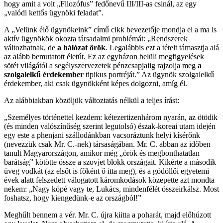
hogy amit a volt „Filozófus” fedőnevű III/III-as csinál, az egy
„valódi kettős ügynöki feladat”.
A „Velünk élő ügynökeink” című cikk bevezetője mondja el a ma is
aktív ügynökök okozta társadalmi problémát: „Rendszerek
változhatnak, de
a hálózat örök
. Legalábbis ezt a tételt támasztja alá
az alább bemutatott életút. Ez az egyházon belüli megfigyelések
sötét világától a segélyszervezetek pénzcsapjaiig rajzolja meg
a
szolgalelkű érdekember
tipikus portréját.” Az ügynök szolgalelkű
érdekember, aki csak ügynökként képes dolgozni, amíg él.
Az alábbiakban közöljük változtatás nélkül a teljes írást:
„Személyes történettel kezdem: kétezertizenhárom nyarán, az ötödik
(és minden valószínűség szerint legutolsó) észak-koreai utam idején
egy este a phenjani szállodánkban vacsoráztunk helyi kísérőnk
(nevezzük csak Mr. C.-nek) társaságában. Mr. C. abban az időben
tanult Magyarországon, amikor még „örök és megbonthatatlan
barátság” kötötte össze a szovjet blokk országait. Kikérte a második
üveg vodkát (az elsőt is főként ő itta meg), és a gödöllői egyetemi
évek alatt felszedett válogatott káromkodások közepette azt mondta
nekem: „Nagy kópé vagy te, Lukács, mindenfélét összeirkálsz. Most
foshatsz, hogy kiengedünk-e az országból!”
Meghűlt bennem a vér. Mr. C. újra kiitta a poharát, majd előhúzott