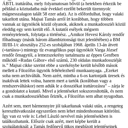
ÁBTL irattárába, mely folyamatosan bővül (a hetekben érkezik be
például a köztudatba már évekkel ezelőtt bekerült tizennyolc
mágnesszalagon talált 58 ezer adat). Az is előfordulhat, hogy valaki
takarított utána. Majsai Tamás arról írt korábban, hogy többen
vannak az ügynökök közül olyanok, akiknek a munkadossziéi közül
eleddig egy sem került elő. A kutatói esélyek mégsem
reménytelenek, folytatja a történész. „Amikor Hevesi Károly rendőr
főhadnagy (másik három állambiztonsági tiszt jelenlétében) a BM
III/III-1/c alosztálya 252-es szobájában 1968. április 13-án átvett
(»tartásra«) mintegy tíz evangélikus papi ügynököt Varga József
rendőr őrnagytól, a lemezszekrény tartalmazta az éppen Genfben
működő »Rudas Gábor« első számú, 230 oldalas munkadossziéját
is.” Majsai cikke szerint ebbe a szerkénybe került később mások
mellett a Filozófus ügynök feltételezhető munkaanyaga. „Ezeket
soha nem archiválták. Nem azért, mintha a 6-os kartonjaik üresek és
inaktívak lettek volna, hanem mert a tartók (korábban vagy a
rendszerváltáskor) nem adták le a dossziékat irattározásra” – zárja le
a gondolatot a kutató. Mivel a jelentéseket sokszorosították, és nem
csak a munkadossziékban őrizték, a Filozófus sem alhat nyugodtan.
Azért sem, mert bármennyire jól takarítanak valaki után, a rengeteg
kereszthivatkozást egyszerűen nem lehet mindenhonnan kitörölni.
Így van ez vele is: Lehel László nevével más jelentésekben is
találkozhatunk. Először csak azért, mert képbe került a
szolgálatoknál: a Tamás fedőnevű titkos megbízott jelentéseinek