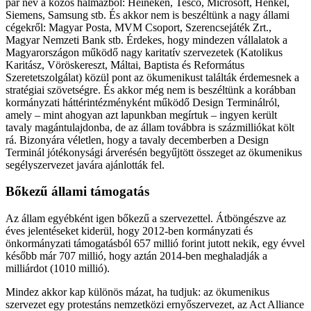
pár név a közös halmazból: Heineken, Tesco, Microsoft, Henkel,
Siemens, Samsung stb. És akkor nem is beszéltünk a nagy állami
cégekről: Magyar Posta, MVM Csoport, Szerencsejáték Zrt.,
Magyar Nemzeti Bank stb. Érdekes, hogy mindezen vállalatok a
Magyarországon működő nagy karitatív szervezetek (Katolikus
Karitász, Vöröskereszt, Máltai, Baptista és Református
Szeretetszolgálat) közül pont az ökumenikust találták érdemesnek a
stratégiai szövetségre. És akkor még nem is beszéltünk a korábban
kormányzati háttérintézményként működő Design Terminálról,
amely – mint ahogyan azt lapunkban megírtuk – ingyen került
tavaly magántulajdonba, de az állam továbbra is százmilliókat költ
rá. Bizonyára véletlen, hogy a tavaly decemberben a Design
Terminál jótékonysági árverésén begyűjtött összeget az ökumenikus
segélyszervezet javára ajánlották fel.
Bőkezű állami támogatás
Az állam egyébként igen bőkezű a szervezettel. Átböngészve az
éves jelentéseket kiderül, hogy 2012-ben kormányzati és
önkormányzati támogatásból 657 millió forint jutott nekik, egy évvel
később már 707 millió, hogy aztán 2014-ben meghaladják a
milliárdot (1010 millió).
Mindez akkor kap különös mázat, ha tudjuk: az ökumenikus
szervezet egy protestáns nemzetközi ernyőszervezet, az Act Alliance