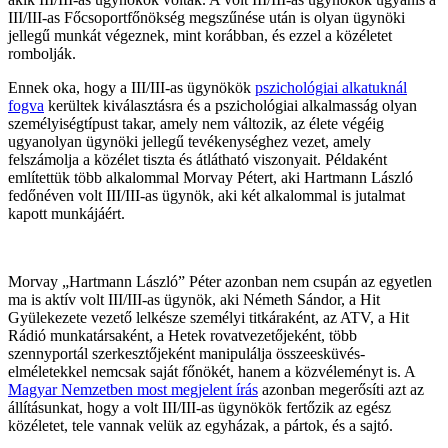
III/III-as Főcsoportfőnökség megszűnése után is olyan ügynöki
jellegű munkát végeznek, mint korábban, és ezzel a közéletet
rombolják.
Ennek oka, hogy a III/III-as ügynökök
pszichológiai alkatuknál
fogva
kerültek kiválasztásra és a pszichológiai alkalmasság olyan
személyiségtípust takar, amely nem változik, az élete végéig
ugyanolyan ügynöki jellegű tevékenységhez vezet, amely
felszámolja a közélet tiszta és átlátható viszonyait. Példaként
említettük több alkalommal Morvay Pétert, aki Hartmann László
fedőnéven volt III/III-as ügynök, aki két alkalommal is jutalmat
kapott munkájáért.
Morvay „Hartmann László” Péter azonban nem csupán az egyetlen
ma is aktív volt III/III-as ügynök, aki Németh Sándor, a Hit
Gyülekezete vezető lelkésze személyi titkáraként, az ATV, a Hit
Rádió munkatársaként, a Hetek rovatvezetőjeként, több
szennyportál szerkesztőjeként manipulálja összeesküvés-
elméletekkel nemcsak saját főnökét, hanem a közvéleményt is. A
Magyar Nemzetben most megjelent írás
azonban megerősíti azt az
állításunkat, hogy a volt III/III-as ügynökök fertőzik az egész
közéletet, tele vannak velük az egyházak, a pártok, és a sajtó.