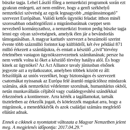
büszke tagja. Lehel László főleg a nemzetközi programok során ezt
gyakran emlegeti, azt nem említve, hogy a genfi székhelyű
nemzetközi szövetség az egyik legnagyobb „migránssimogató”
szervezet Európában. Valódi kettős ügynöki feladat: itthon minél
szorosabban odadörgölőzni a migránsbarátnak cseppet sem
nevezhető kormányzathoz, a nemzetközi fronton pedig büszke tagja
lenni egy olyan szövetségnek, amelyik élen jár a bevándorlás
támogatásában. A magyar karitatív szervezet a beszámoló szerint
évente több százmillió forintot kap külföldről, két éve például 871
millió érkezett a számlájukra, és emiatt a készülő „civil”törvény
értelmében vastagon ügynökszervezetnek számítanának; persze ha
nem vették volna ki őket a készülő törvény hatálya alól. És hogy
kinek az ügynökei? Az Act Alliance tavaly júniusban elsőnek
jegyezte azt a nyilatkozatot, amelyben többek között ez áll:
felszólítják az uniós vezetőket, hogy biztonságos és szervezett
csatornákat nyissanak az Európa felé áramló migrációhoz mindazok
számára, akik nemzetközi védelemre szorulnak, humanitárius okból,
netán munkavállalás céljából vagy családegyesítési szándékkal
érkeznének a kontinensre. Arra kérték a tagállamokat, tartsák
tiszteletben az érkezők jogait, és kötelezzék magukat arra, hogy a
migránsok, a menedékkérők és azok családjai számára megfelelő
ellátást adnak.
Ennek a cikknek a nyomtatott változata a Magyar Nemzetben jelent
meg. A megjelenés időpontja: 2017.04.29.”