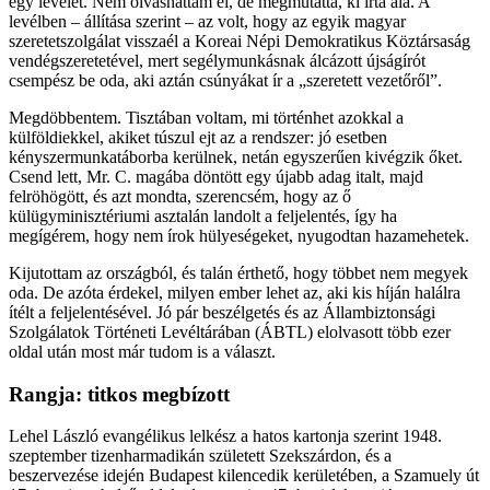
egy levelet. Nem olvashattam el, de megmutatta, ki írta alá. A
levélben – állítása szerint – az volt, hogy az egyik magyar
szeretetszolgálat visszaél a Koreai Népi Demokratikus Köztársaság
vendégszeretetével, mert segélymunkásnak álcázott újságírót
csempész be oda, aki aztán csúnyákat ír a „szeretett vezetőről”.
Megdöbbentem. Tisztában voltam, mi történhet azokkal a
külföldiekkel, akiket túszul ejt az a rendszer: jó esetben
kényszermunkatáborba kerülnek, netán egyszerűen kivégzik őket.
Csend lett, Mr. C. magába döntött egy újabb adag italt, majd
felröhögött, és azt mondta, szerencsém, hogy az ő
külügyminisztériumi asztalán landolt a feljelentés, így ha
megígérem, hogy nem írok hülyeségeket, nyugodtan hazamehetek.
Kijutottam az országból, és talán érthető, hogy többet nem megyek
oda. De azóta érdekel, milyen ember lehet az, aki kis híján halálra
ítélt a feljelentésével. Jó pár beszélgetés és az Állambiztonsági
Szolgálatok Történeti Levéltárában (ÁBTL) elolvasott több ezer
oldal után most már tudom is a választ.
Rangja: titkos megbízott
Lehel László evangélikus lelkész a hatos kartonja szerint 1948.
szeptember tizenharmadikán született Szekszárdon, és a
beszervezése idején Budapest kilencedik kerületében, a Szamuely út