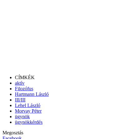
CÍMKÉK
aktív
Filozófus
Hartmann László
III/III
Lehel László
Morvay Péter
ügynök
ügynökkérdés
Megosztás
Facebook