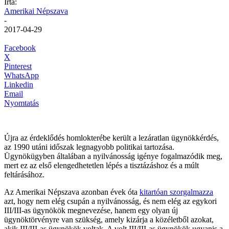
Írta:
Amerikai Népszava
-
2017-04-29
Facebook
X
Pinterest
WhatsApp
Linkedin
Email
Nyomtatás
Újra az érdeklődés homlokterébe került a lezáratlan ügynökkérdés,
az 1990 utáni időszak legnagyobb politikai tartozása.
Ügynökügyben általában a nyilvánosság igénye fogalmazódik meg,
mert ez az első elengedhetetlen lépés a tisztázáshoz és a múlt
feltárásához.
Az Amerikai Népszava azonban évek óta
kitartóan szorgalmazza
azt, hogy nem elég csupán a nyilvánosság, és nem elég az egykori
III/III-as ügynökök megnevezése, hanem egy olyan új
ügynöktörvényre van szükség, amely kizárja a közéletből azokat,
akik III/III-as ügynökök voltak. A volt III/III-as ügynökök ugyanis a