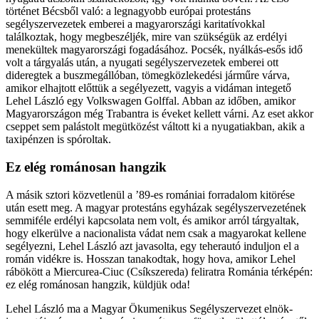
történet Bécsből való: a legnagyobb európai protestáns
segélyszervezetek emberei a magyarországi karitatívokkal
találkoztak, hogy megbeszéljék, mire van szükségük az erdélyi
menekültek magyarországi fogadásához. Pocsék, nyálkás-esős idő
volt a tárgyalás után, a nyugati segélyszervezetek emberei ott
dideregtek a buszmegállóban, tömegközlekedési járműre várva,
amikor elhajtott előttük a segélyezett, vagyis a vidáman integető
Lehel László egy Volkswagen Golffal. Abban az időben, amikor
Magyarországon még Trabantra is éveket kellett várni. Az eset akkor
cseppet sem palástolt megütközést váltott ki a nyugatiakban, akik a
taxipénzen is spóroltak.
Ez elég románosan hangzik
A másik sztori közvetlenül a ’89-es romániai forradalom kitörése
után esett meg. A magyar protestáns egyházak segélyszervezetének
semmiféle erdélyi kapcsolata nem volt, és amikor arról tárgyaltak,
hogy elkerülve a nacionalista vádat nem csak a magyarokat kellene
segélyezni, Lehel László azt javasolta, egy teherautó induljon el a
román vidékre is. Hosszan tanakodtak, hogy hova, amikor Lehel
rábökött a Miercurea-Ciuc (Csíkszereda) feliratra Románia térképén:
ez elég románosan hangzik, küldjük oda!
Lehel László ma a Magyar Ökumenikus Segélyszervezet elnök-