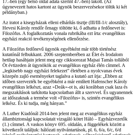
17.-ben (egy belső oldal adata szerint 47.-ben) lakott. (Az
úgynevezett hatos kartont az ügynök beszervezésekor töltik ki két
példányban.)
Az iratot a kisegyházak elleni elhárítás tisztje (III/III-1/c alosztály),
Hevesi Károly rendőr őrnagy töltötte ki, ő adhatta a fedőnevet is:
Filozófus. A foglalkoztatás vonala rubrikába ezt írta: evangélikus
egyházi reakció tevékenységének ellenőrzése.
A Filozófus fedőnevű ügynök egyébként már több történész
kutatónál felbukkant. 2006 szeptemberében az Élet és Irodalom
hetilap hasábjain jelent meg egy cikksorozat Majsai Tamás tollából
Öt évtizeden át ügynökök az evangélikus egyház élén címmel. A
„legkisebb nagy egyházi felekezet” életében a nyolcvanas évek
közepén zajló eseményeket taglalva a kutató azt írja: „Ebben az
időben szervezték be egyébként a már említett Hafenscher Károly
evangélikus lelkészt, azaz »Deák«-ot is, aki korábban csak laza és
megszakítások tarkította kapcsolatban állt a szervvel. És ugyanennek
az időszaknak a termése volt »Filozófus« is, szintén evangélikus
lelkész. És ki tudja, még hányan.”
A Luther Kiadónál 2014-ben jelent meg az evangélikus egyház
állambiztonsági kapcsolatait vizsgáló kötet Háló – Egyházvezetők
(1.) címmel. A vaskos könyv 695. oldalán, a függelékek között a
következőt találjuk: hálózati nyilvántartások, pl. 6, 6/a, 6/c, 6/d