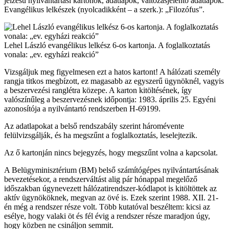
jelzésű nyilvántartási kartonok, adatlapok, változásjelentő adatlapok.
Evangélikus lelkészek (nyolcadikként – a szerk.): „Filozófus”.
Lehel László evangélikus lelkész 6-os kartonja. A foglalkoztatás
vonala: „ev. egyházi reakció”
Vizsgáljuk meg figyelmesen ezt a hatos kartont! A hálózati személy
rangja titkos megbízott, ez magasabb az egyszerű ügynöknél, vagyis
a beszervezési ranglétra közepe. A karton kitöltésének, így
valószínűleg a beszervezésnek időpontja: 1983. április 25. Egyéni
azonosítója a nyilvántartó rendszerben H-69199.
Az adatlapokat a belső rendszabály szerint háromévente
felülvizsgálják, és ha megszűnt a foglalkoztatás, leselejtezik.
Az ő kartonján nincs bejegyzés, hogy megszűnt volna a kapcsolat.
A Belügyminisztérium (BM) belső számítógépes nyilvántartásának
bevezetésekor, a rendszerváltást alig pár hónappal megelőző
időszakban úgynevezett hálózatirendszer-kódlapot is kitöltöttek az
aktív ügynököknek, megvan az övé is. Ezek szerint 1988. XII. 21-
én még a rendszer része volt. Több kutatóval beszéltem: kicsi az
esélye, hogy valaki öt és fél évig a rendszer része maradjon úgy,
hogy közben ne csináljon semmit.