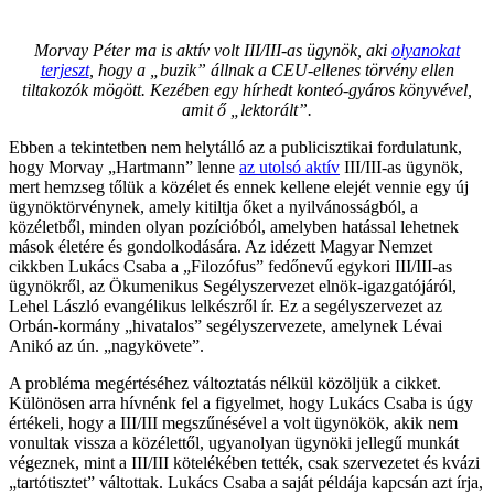
Morvay Péter ma is aktív volt III/III-as ügynök, aki
olyanokat
terjeszt
, hogy a „buzik” állnak a CEU-ellenes törvény ellen
tiltakozók mögött. Kezében egy hírhedt konteó-gyáros könyvével,
amit ő „lektorált”.
Ebben a tekintetben nem helytálló az a publicisztikai fordulatunk,
hogy Morvay „Hartmann” lenne
az utolsó aktív
III/III-as ügynök,
mert hemzseg tőlük a közélet és ennek kellene elejét vennie egy új
ügynöktörvénynek, amely kitiltja őket a nyilvánosságból, a
közéletből, minden olyan pozícióból, amelyben hatással lehetnek
mások életére és gondolkodására. Az idézett Magyar Nemzet
cikkben Lukács Csaba a „Filozófus” fedőnevű egykori III/III-as
ügynökről, az Ökumenikus Segélyszervezet elnök-igazgatójáról,
Lehel László evangélikus lelkészről ír. Ez a segélyszervezet az
Orbán-kormány „hivatalos” segélyszervezete, amelynek Lévai
Anikó az ún. „nagykövete”.
A probléma megértéséhez változtatás nélkül közöljük a cikket.
Különösen arra hívnénk fel a figyelmet, hogy Lukács Csaba is úgy
értékeli, hogy a III/III megszűnésével a volt ügynökök, akik nem
vonultak vissza a közélettől, ugyanolyan ügynöki jellegű munkát
végeznek, mint a III/III kötelékében tették, csak szervezetet és kvázi
„tartótisztet” váltottak. Lukács Csaba a saját példája kapcsán azt írja,