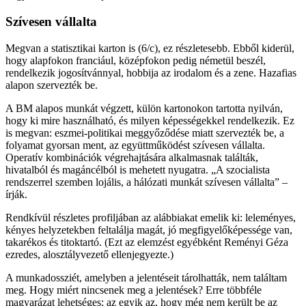
Szívesen vállalta
Megvan a statisztikai karton is (6/c), ez részletesebb. Ebből kiderül,
hogy alapfokon franciául, középfokon pedig németül beszél,
rendelkezik jogosítvánnyal, hobbija az irodalom és a zene. Hazafias
alapon szervezték be.
A BM alapos munkát végzett, külön kartonokon tartotta nyilván,
hogy ki mire használható, és milyen képességekkel rendelkezik. Ez
is megvan: eszmei-politikai meggyőződése miatt szervezték be, a
folyamat gyorsan ment, az együttműködést szívesen vállalta.
Operatív kombinációk végrehajtására alkalmasnak találták,
hivatalból és magáncélból is mehetett nyugatra. „A szocialista
rendszerrel szemben lojális, a hálózati munkát szívesen vállalta” –
írják.
Rendkívül részletes profiljában az alábbiakat emelik ki: leleményes,
kényes helyzetekben feltalálja magát, jó megfigyelőképessége van,
takarékos és titoktartó. (Ezt az elemzést egyébként Reményi Géza
ezredes, alosztályvezető ellenjegyezte.)
A munkadossziét, amelyben a jelentéseit tárolhatták, nem találtam
meg. Hogy miért nincsenek meg a jelentések? Erre többféle
magyarázat lehetséges: az egyik az, hogy még nem került be az