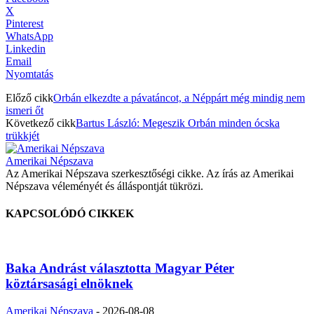
X
Pinterest
WhatsApp
Linkedin
Email
Nyomtatás
Előző cikk
Orbán elkezdte a pávatáncot, a Néppárt még mindig nem
ismeri őt
Következő cikk
Bartus László: Megeszik Orbán minden ócska
trükkjét
Amerikai Népszava
Az Amerikai Népszava szerkesztőségi cikke. Az írás az Amerikai
Népszava véleményét és álláspontját tükrözi.
KAPCSOLÓDÓ CIKKEK
Baka Andrást választotta Magyar Péter
köztársasági elnöknek
Amerikai Népszava
-
2026-08-08