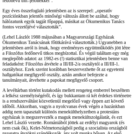
fedőnevű tnb.-jelöltekkel”.
Egy éves összefoglaló jelentésben az is szerepel: „operatív
pozíciónkban jelentős minőségi változás állott be azáltal, hogy
hálózatunk egyik tagját főpappá, másikat az Ökumenikus Tanács
fontos vezetőjévé választották”.
(Lehel Lászlót 1988 májusában a Magyarországi Egyházak
Ökumenikus Tanácsának főtitkárává választották.) Ugyanebben a
jelentésben arról is írnak, hogy eredményes együttműködés jött létre
a Filozófus fedőnevű titkos megbízottal. És végül találtam egy még
meglepőbb adatot: az 1982-es (!) statisztikai jelentésben benne van
feladatként: Filozófus átvétele a III/III-2/a osztálytól a III/III-1.
osztályhoz. Ezek szerint korábban beszervezhette őt az egyetemi
hallgatókat megfigyelő osztály, aztán amikor befejezte a
tanulmányait, átvehette a papokat megfigyelő csoport.
A levéltárban történt kutakodás mellett rengeteg emberrel beszéltem
a lelkész személyiségéről, és így bukkantam rá két érdekes történetre
is a rendszerváltást közvetlenül megelőző vagy éppen azt követő
időből. Akkoriban, vagyis a nyolcvanas évek végén a hazánkban
addig nem tapasztalt különös menekülthelyzetben a protestáns
egyházak is megszervezték a maguk menekültszolgálatát, és ezt
Lehel László vezette. Romániából jöttek az erdélyi magyarok (és
nem csak ők), Kelet-Németországból pedig a szocialista országból
nyugatra átszökni szándékozók, így volt munka bőven. Az első