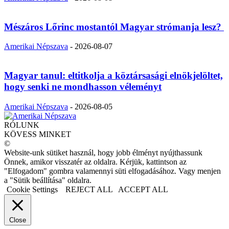
Mészáros Lőrinc mostantól Magyar strómanja lesz?
Amerikai Népszava
-
2026-08-07
Magyar tanul: eltitkolja a köztársasági elnökjelöltet,
hogy senki ne mondhasson véleményt
Amerikai Népszava
-
2026-08-05
RÓLUNK
KÖVESS MINKET
©
Website-unk sütiket használ, hogy jobb élményt nyújthassunk
Önnek, amikor visszatér az oldalra. Kérjük, kattintson az
"Elfogadom" gombra valamennyi süti elfogadásához. Vagy menjen
a "Sütik beállítása" oldalra.
Cookie Settings
REJECT ALL
ACCEPT ALL
Close