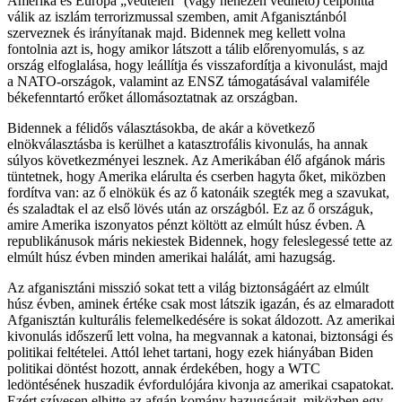
Amerika és Európa „védtelen” (vagy nehezen védhető) célponttá
válik az iszlám terrorizmussal szemben, amit Afganisztánból
szerveznek és irányítanak majd. Bidennek meg kellett volna
fontolnia azt is, hogy amikor látszott a tálib előrenyomulás, s az
ország elfoglalása, hogy leállítja és visszafordítja a kivonulást, majd
a NATO-országok, valamint az ENSZ támogatásával valamiféle
békefenntartó erőket állomásoztatnak az országban.
Bidennek a félidős választásokba, de akár a következő
elnökválasztásba is kerülhet a katasztrofális kivonulás, ha annak
súlyos következményei lesznek. Az Amerikában élő afgánok máris
tüntetnek, hogy Amerika elárulta és cserben hagyta őket, miközben
fordítva van: az ő elnökük és az ő katonáik szegték meg a szavukat,
és szaladtak el az első lövés után az országból. Ez az ő országuk,
amire Amerika iszonyatos pénzt költött az elmúlt húsz évben. A
republikánusok máris nekiestek Bidennek, hogy feleslegessé tette az
elmúlt húsz évben minden amerikai halálát, ami hazugság.
Az afganisztáni misszió sokat tett a világ biztonságáért az elmúlt
húsz évben, aminek értéke csak most látszik igazán, és az elmaradott
Afganisztán kulturális felemelkedésére is sokat áldozott. Az amerikai
kivonulás időszerű lett volna, ha megvannak a katonai, biztonsági és
politikai feltételei. Attól lehet tartani, hogy ezek hiányában Biden
politikai döntést hozott, annak érdekében, hogy a WTC
ledöntésének huszadik évfordulójára kivonja az amerikai csapatokat.
Ezért szívesen elhitte az afgán komány hazugságait, miközben egy