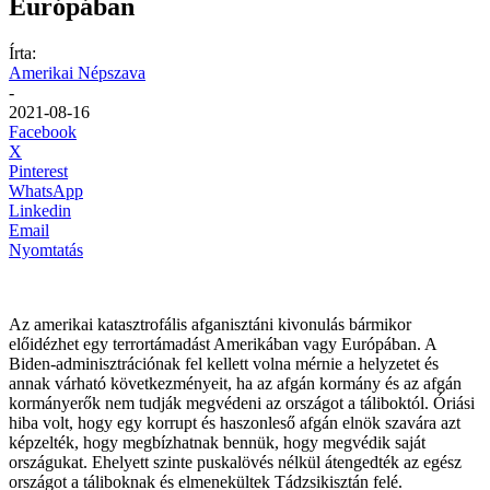
Európában
Írta:
Amerikai Népszava
-
2021-08-16
Facebook
X
Pinterest
WhatsApp
Linkedin
Email
Nyomtatás
Az amerikai katasztrofális afganisztáni kivonulás bármikor
előidézhet egy terrortámadást Amerikában vagy Európában. A
Biden-adminisztrációnak fel kellett volna mérnie a helyzetet és
annak várható következményeit, ha az afgán kormány és az afgán
kormányerők nem tudják megvédeni az országot a táliboktól. Óriási
hiba volt, hogy egy korrupt és haszonleső afgán elnök szavára azt
képzelték, hogy megbízhatnak bennük, hogy megvédik saját
országukat. Ehelyett szinte puskalövés nélkül átengedték az egész
országot a táliboknak és elmenekültek Tádzsikisztán felé.