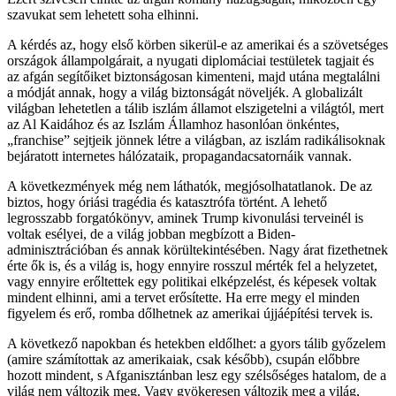
szavukat sem lehetett soha elhinni.
A kérdés az, hogy első körben sikerül-e az amerikai és a szövetséges
országok állampolgárait, a nyugati diplomáciai testületek tagjait és
az afgán segítőiket biztonságosan kimenteni, majd utána megtalálni
a módját annak, hogy a világ biztonságát növeljék. A globalizált
világban lehetetlen a tálib iszlám államot elszigetelni a világtól, mert
az Al Kaidához és az Iszlám Államhoz hasonlóan önkéntes,
„franchise” sejtjeik jönnek létre a világban, az iszlám radikálisoknak
bejáratott internetes hálózataik, propagandacsatornáik vannak.
A következmények még nem láthatók, megjósolhatatlanok. De az
biztos, hogy óriási tragédia és katasztrófa történt. A lehető
legrosszabb forgatókönyv, aminek Trump kivonulási terveinél is
voltak esélyei, de a világ jobban megbízott a Biden-
adminisztrációban és annak körültekintésében. Nagy árat fizethetnek
érte ők is, és a világ is, hogy ennyire rosszul mérték fel a helyzetet,
vagy ennyire erőltettek egy politikai elképzelést, és képesek voltak
mindent elhinni, ami a tervet erősítette. Ha erre megy el minden
figyelem és erő, romba dőlhetnek az amerikai újjáépítési tervek is.
A következő napokban és hetekben eldőlhet: a gyors tálib győzelem
(amire számítottak az amerikaiak, csak később), csupán előbbre
hozott mindent, s Afganisztánban lesz egy szélsőséges hatalom, de a
világ nem változik meg. Vagy gyökeresen változik meg a világ,