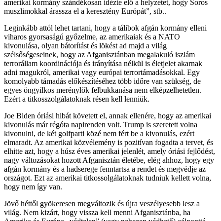
amerikai kormány szándékosan idézte elő a helyzetet, hogy Soros
muszlimokkal árassza el a keresztény Európát”, stb..
Leginkább attól lehet tartani, hogy a tálibok afgán kormány elleni
viharos gyorsaságú győzelme, az amerikaiak és a NATO
kivonulása, olyan bátorítást és lökést ad majd a világ
szélsőségeseinek, hogy az Afganisztánban megalakuló iszlám
terrorállam koordinációja és irányítása nélkül is életjelet akarnak
adni magukról, amerikai vagy európai terrortámadásokkal. Egy
komolyabb támadás előkészítéséhez több időre van szükség, de
egyes öngyilkos merénylők felbukkanása nem elképzelhetetlen.
Ezért a titkosszolgálatoknak résen kell lenniük.
Joe Biden óriási hibát követett el, annak ellenére, hogy az amerikai
kivonulás már régóta napirenden volt. Trump is szeretett volna
kivonulni, de két golfparti közé nem fért be a kivonulás, ezért
elmaradt. Az amerikai közvélemény is pozitívan fogadta a tervet, és
elhitte azt, hogy a húsz éves amerikai jelenlét, amely óriási fejlődést,
nagy változásokat hozott Afganisztán életébe, elég ahhoz, hogy egy
afgán kormány és a hadserege fenntartsa a rendet és megvédje az
országot. Ezt az amerikai titkossolgálatoknak tudniuk kellett volna,
hogy nem így van.
Jövő héttől gyökeresen megváltozik és újra veszélyesebb lesz a
világ. Nem kizárt, hogy vissza kell menni Afganisztánba, ha