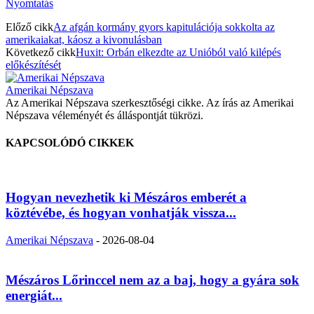
Nyomtatás
Előző cikk
Az afgán kormány gyors kapitulációja sokkolta az
amerikaiakat, káosz a kivonulásban
Következő cikk
Huxit: Orbán elkezdte az Unióból való kilépés
előkészítését
Amerikai Népszava
Az Amerikai Népszava szerkesztőségi cikke. Az írás az Amerikai
Népszava véleményét és álláspontját tükrözi.
KAPCSOLÓDÓ CIKKEK
Hogyan nevezhetik ki Mészáros emberét a
köztévébe, és hogyan vonhatják vissza...
Amerikai Népszava
-
2026-08-04
Mészáros Lőrinccel nem az a baj, hogy a gyára sok
energiát...