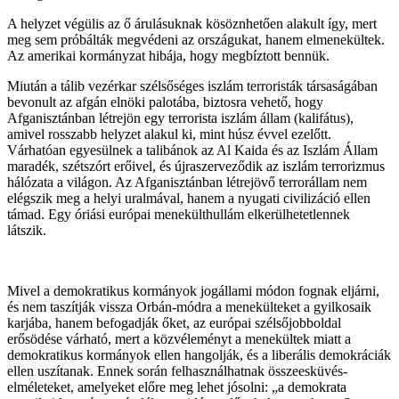
A helyzet végülis az ő árulásuknak kösöznhetően alakult így, mert
meg sem próbálták megvédeni az országukat, hanem elmenekültek.
Az amerikai kormányzat hibája, hogy megbíztott bennük.
Miután a tálib vezérkar szélsőséges iszlám terroristák társaságában
bevonult az afgán elnöki palotába, biztosra vehető, hogy
Afganisztánban létrejön egy terrorista iszlám állam (kalifátus),
amivel rosszabb helyzet alakul ki, mint húsz évvel ezelőtt.
Várhatóan egyesülnek a talibánok az Al Kaida és az Iszlám Állam
maradék, szétszórt erőivel, és újraszerveződik az iszlám terrorizmus
hálózata a világon. Az Afganisztánban létrejövő terrorállam nem
elégszik meg a helyi uralmával, hanem a nyugati civilizáció ellen
támad. Egy óriási európai menekülthullám elkerülhetetlennek
látszik.
Mivel a demokratikus kormányok jogállami módon fognak eljárni,
és nem taszítják vissza Orbán-módra a menekülteket a gyilkosaik
karjába, hanem befogadják őket, az európai szélsőjobboldal
erősödése várható, mert a közvéleményt a menekültek miatt a
demokratikus kormányok ellen hangolják, és a liberális demokráciák
ellen uszítanak. Ennek során felhasználhatnak összeesküvés-
elméleteket, amelyeket előre meg lehet jósolni: „a demokrata