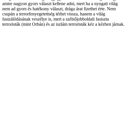
amire nagyon gyors választ kellene adni, mert ha a nyugati világ
nem ad gyors és hatékony választ, drága árat fizethet érte. Nem
csupán a terrorfenyegetettség térhet vissza, hanem a világ
fasizálódásának veszélye is, mert a szélsőjobboldali fasiszta
terroristák (mint Orbán) és az iszlám terroristák kéz a kézben járnak.