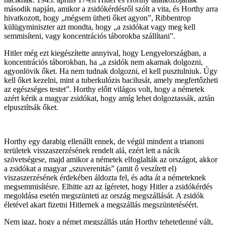
második napján, amikor a zsidókérdésről szólt a vita, és Horthy arra
hivatkozott, hogy „mégsem ütheti őket agyon”, Ribbentrop
külügyminiszter azt mondta, hogy „a zsidókat vagy meg kell
semmisíteni, vagy koncentrációs táborokba szállítani”.
Hitler még ezt kiegészítette annyival, hogy Lengyelországban, a
koncentrációs táborokban, ha „a zsidók nem akarnak dolgozni,
agyonlövik őket. Ha nem tudnak dolgozni, el kell pusztulniuk. Úgy
kell őket kezelni, mint a tuberkulózis bacilusát, amely megfertőzheti
az egészséges testet”. Horthy előtt világos volt, hogy a németek
azért kérik a magyar zsidókat, hogy amíg lehet dolgoztassák, aztán
elpusztítsák őket.
Horthy egy darabig ellenállt ennek, de végül mindent a trianoni
területek visszaszerzésének rendelt alá, ezért lett a nácik
szövetségese, majd amikor a németek elfoglalták az országot, akkor
a zsidókat a magyar „szuverenitás” (amit ő veszített el)
viszaszerzésének érdekében áldozta fel, és adta át a németeknek
megsemmisítésre. Elhitte azt az ígéretet, hogy Hitler a zsidókérdés
megoldása esetén megszünteti az ország megszállását. A zsidók
életével akart fizetni Hitlernek a megszállás megszüntetéséért.
Nem igaz, hogy a német megszállás után Horthy tehetetlenné vált,