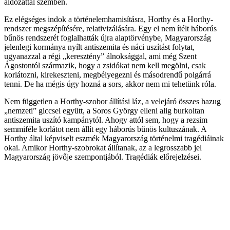
áldozattal szemben.
Ez elégséges indok a történelemhamisításra, Horthy és a Horthy-
rendszer megszépítésére, relativizálására. Egy el nem ítélt háborús
bűnös rendszerét foglalhatták újra alaptörvénybe, Magyarország
jelenlegi kormánya nyílt antiszemita és náci uszítást folytat,
ugyanazzal a régi „keresztény” álnoksággal, ami még Szent
Ágostontól származik, hogy a zsidókat nem kell megölni, csak
korlátozni, kirekeszteni, megbélyegezni és másodrendű polgárrá
tenni. De ha mégis úgy hozná a sors, akkor nem mi tehetünk róla.
Nem független a Horthy-szobor állítási láz, a velejáró összes hazug
„nemzeti” giccsel együtt, a Soros György elleni alig burkoltan
antiszemita uszító kampánytól. Ahogy attól sem, hogy a rezsim
semmiféle korlátot nem állít egy háborús bűnös kultuszának. A
Horthy által képviselt eszmék Magyarország történelmi tragédiáinak
okai. Amikor Horthy-szobrokat állítanak, az a legrosszabb jel
Magyarország jövője szempontjából. Tragédiák előrejelzései.