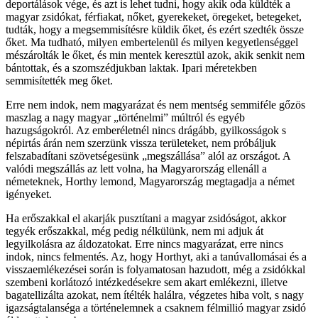
deportálások vége, és azt is lehet tudni, hogy akik oda küldték a
magyar zsidókat, férfiakat, nőket, gyerekeket, öregeket, betegeket,
tudták, hogy a megsemmisítésre küldik őket, és ezért szedték össze
őket. Ma tudható, milyen embertelenül és milyen kegyetlenséggel
mészárolták le őket, és min mentek keresztül azok, akik senkit nem
bántottak, és a szomszédjukban laktak. Ipari méretekben
semmisítették meg őket.
Erre nem indok, nem magyarázat és nem mentség semmiféle gőzös
maszlag a nagy magyar „történelmi” múltról és egyéb
hazugságokról. Az emberéletnél nincs drágább, gyilkosságok s
népirtás árán nem szerzünk vissza területeket, nem próbáljuk
felszabadítani szövetségesünk „megszállása” alól az országot. A
valódi megszállás az lett volna, ha Magyarország ellenáll a
németeknek, Horthy lemond, Magyarország megtagadja a német
igényeket.
Ha erőszakkal el akarják pusztítani a magyar zsidóságot, akkor
tegyék erőszakkal, még pedig nélkülünk, nem mi adjuk át
legyilkolásra az áldozatokat. Erre nincs magyarázat, erre nincs
indok, nincs felmentés. Az, hogy Horthyt, aki a tanúvallomásai és a
visszaemlékezései során is folyamatosan hazudott, még a zsidókkal
szembeni korlátozó intézkedésekre sem akart emlékezni, illetve
bagatellizálta azokat, nem ítélték halálra, végzetes hiba volt, s nagy
igazságtalanséga a történelemnek a csaknem félmillió magyar zsidó