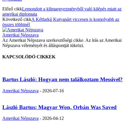
Előző cikk
Lemondott a klímaegyezményből való kilépés miatt az
amerikai diplomata
Következő cikk
A Kétfarkú Kutyapárt viccesen is komolyabb az
összes többinél
Amerikai Népszava
Az Amerikai Népszava szerkesztőségi cikke. Az írás az Amerikai
Népszava véleményét és álláspontját tükrözi.
KAPCSOLÓDÓ CIKKEK
Bartus László: Hogyan nem találkoztam Messivel?
Amerikai Népszava
-
2026-07-16
László Bartus: Magyar Won, Orbán Was Saved
Amerikai Népszava
-
2026-04-12