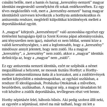
csinálni belőle, mert a hamis és hazug „keresztény-nemzeti” magyar
identitást megtestesítő személyként élt sokak emlékezetében. Ez egy
téves megközelítés volt, mert a „keresztény-nemzeti” hazug magyar
identitásból szervesen következik a horthysta antidemokratikus és
antiszemita rendszer, megfelelő külpolitikai körülmények mellett a
deportálásokkal együtt.
A „magyar” kifejezés „kereszténnyel” való azonosítása egyrészt egy
történelmi hazugságra épül (a Szent Korona pápai adományozására,
ami tényszerűen nem igaz), másrészt ez nem bibliai, semmi köze a
valódi kereszténységhez, s ami a legfontosabb, hogy a „keresztény”
mindössze annyit jelentett, hogy nem zsidó. Ha a magyar
„keresztény”, a „keresztény” nem zsidó, akkor a „magyar” identitás
definíciója az, hogy a „magyar” nem „zsidó”.
Ez egy antiszemita nemzeti identitás, ezért ne szépítsük a német
megszállással a helyzetet, ne mossuk tisztára Horthyt: a Horthy-
rendszer antiszemitizmusa itatta át a korszakot, ami a zsidótörvények
mellett kifejeződött a mindennapokban, az egyházi uszításban, a
rendszer fő ideológusának, Prohászka Ottokárnak a műveiben,
beszédeiben, uszításaiban. A magyar nép, a magyar társadalom fel
volt készítve a zsidók deportálására, tevőlegesen részt vett benne.
Horthy népirtásért felel, háborús bűnös. Aki pedig szobrot állít neki,
az egyetért a népirtással, mivel ma már tudható, hogy mi lett a