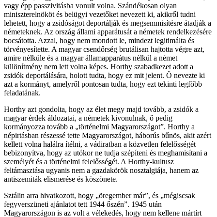
vagy épp passzivitásba vonult volna. Szándékosan olyan
miniszterelnököt és belügyi vezetőket nevezett ki, akikről tudni
lehetett, hogy a zsidóságot deportálják és megsemmisítésre átadják a
németeknek. Az ország állami apparátusát a németek rendelkezésére
bocsátotta. Azzal, hogy nem mondott le, mindezt legitimálta és
törvényesítette. A magyar csendőrség brutálisan hajtotta végre azt,
amire nélküle és a magyar államapparátus nélkül a német
különítmény nem lett volna képes. Horthy szabadkezet adott a
zsidók deportálására, holott tudta, hogy ez mit jelent. Ő nevezte ki
azt a kormányt, amelyről pontosan tudta, hogy ezt tekinti legfőbb
feladatának.
Horthy azt gondolta, hogy az élet megy majd tovább, a zsidók a
magyar érdek áldozatai, a németek kivonulnak, ő pedig
kormányozza tovább a „történelmi Magyarországot”. Horthy a
népirtásban részessé tette Magyarországot, háborús bűnös, akit azért
kellett volna halálra ítélni, a vádiratban a közvetlen felelősségét
bebizonyítva, hogy az utókor ne tudja szépíteni és meghamisítani a
személyét és a történelmi felelősségét. A Horthy-kultusz
feltámasztása ugyanis nem a gazdakörök nosztalgiája, hanem az
antiszemiták elismerése és köszönete.
Sztálin arra hivatkozott, hogy „öregember már”, és „mégiscsak
fegyverszüneti ajánlatot tett 1944 őszén”. 1945 után
Magyarországon is az volt a vélekedés, hogy nem kellene mártírt