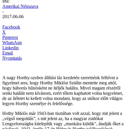
Írta:
Amerikai Népszava
-
2017-06-06
Facebook
X
Pinterest
WhatsApp
Linkedin
Email
Nyomtatás
A nagy Horthy-szobor állítási láz kezdetén szeretnénk felhívni a
figyelmet arra, hogy Horthy Miklóst Sztálin mentette meg attól,
hogy háborús bűnösként ne ítéljék halálra. Mivel magam részéről
senki halálát nem kívánom, ezért tőlem kaphatott volna kegyelmet,
de az ítéletet ki kellett volna mondani, hogy az utókor előtt világos
legyen Horthy személye és felelőssége.
Hothy Miklós már 1943-ban tisztában volt azzal, hogy mit jelent a
„végső megoldás”, s mit jelent az, ha a magyar zsidókat
Lengyelországba kitelepítik vagy „munkára küldik”, átadják őket a
náciknak. 1943. április 17-én Hitler és Horthy találkozójának