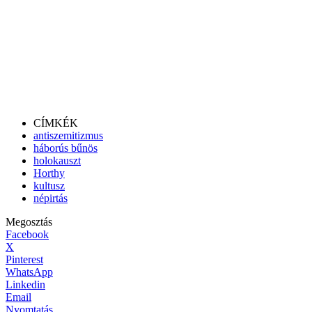
CÍMKÉK
antiszemitizmus
háborús bűnös
holokauszt
Horthy
kultusz
népirtás
Megosztás
Facebook
X
Pinterest
WhatsApp
Linkedin
Email
Nyomtatás