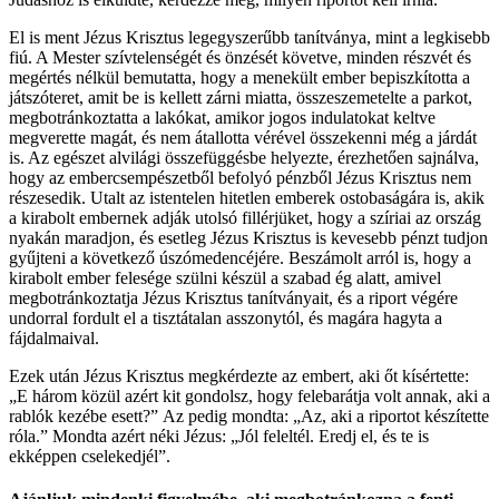
El is ment Jézus Krisztus legegyszerűbb tanítványa, mint a legkisebb
fiú. A Mester szívtelenségét és önzését követve, minden részvét és
megértés nélkül bemutatta, hogy a menekült ember bepiszkította a
játszóteret, amit be is kellett zárni miatta, összeszemetelte a parkot,
megbotránkoztatta a lakókat, amikor jogos indulatokat keltve
megverette magát, és nem átallotta vérével összekenni még a járdát
is. Az egészet alvilági összefüggésbe helyezte, érezhetően sajnálva,
hogy az embercsempészetből befolyó pénzből Jézus Krisztus nem
részesedik. Utalt az istentelen hitetlen emberek ostobaságára is, akik
a kirabolt embernek adják utolsó fillérjüket, hogy a szíriai az ország
nyakán maradjon, és esetleg Jézus Krisztus is kevesebb pénzt tudjon
gyűjteni a következő úszómedencéjére. Beszámolt arról is, hogy a
kirabolt ember felesége szülni készül a szabad ég alatt, amivel
megbotránkoztatja Jézus Krisztus tanítványait, és a riport végére
undorral fordult el a tisztátalan asszonytól, és magára hagyta a
fájdalmaival.
Ezek után Jézus Krisztus megkérdezte az embert, aki őt kísértette:
„E három közül azért kit gondolsz, hogy felebarátja volt annak, aki a
rablók kezébe esett?” Az pedig mondta: „Az, aki a riportot készítette
róla.” Mondta azért néki Jézus: „Jól feleltél. Eredj el, és te is
ekképpen cselekedjél”.