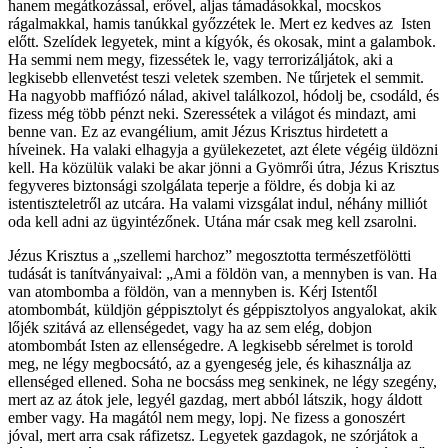
hanem megátkozással, erővel, aljas támadásokkal, mocskos
rágalmakkal, hamis tanúkkal győzzétek le. Mert ez kedves az Isten
előtt. Szelídek legyetek, mint a kígyók, és okosak, mint a galambok.
Ha semmi nem megy, fizessétek le, vagy terrorizáljátok, aki a
legkisebb ellenvetést teszi veletek szemben. Ne tűrjetek el semmit.
Ha nagyobb maffiózó nálad, akivel találkozol, hódolj be, csodáld, és
fizess még több pénzt neki. Szeressétek a világot és mindazt, ami
benne van. Ez az evangélium, amit Jézus Krisztus hirdetett a
híveinek. Ha valaki elhagyja a gyülekezetet, azt élete végéig üldözni
kell. Ha közülük valaki be akar jönni a Gyömrői útra, Jézus Krisztus
fegyveres biztonsági szolgálata teperje a földre, és dobja ki az
istentiszteletről az utcára. Ha valami vizsgálat indul, néhány milliót
oda kell adni az ügyintézőnek. Utána már csak meg kell zsarolni.
Jézus Krisztus a „szellemi harchoz” megosztotta természetfölötti
tudását is tanítványaival: „Ami a földön van, a mennyben is van. Ha
van atombomba a földön, van a mennyben is. Kérj Istentől
atombombát, küldjön géppisztolyt és géppisztolyos angyalokat, akik
lőjék szitává az ellenségedet, vagy ha az sem elég, dobjon
atombombát Isten az ellenségedre. A legkisebb sérelmet is torold
meg, ne légy megbocsátó, az a gyengeség jele, és kihasználja az
ellenséged ellened. Soha ne bocsáss meg senkinek, ne légy szegény,
mert az az átok jele, legyél gazdag, mert abból látszik, hogy áldott
ember vagy. Ha magától nem megy, lopj. Ne fizess a gonoszért
jóval, mert arra csak ráfizetsz. Legyetek gazdagok, ne szórjátok a