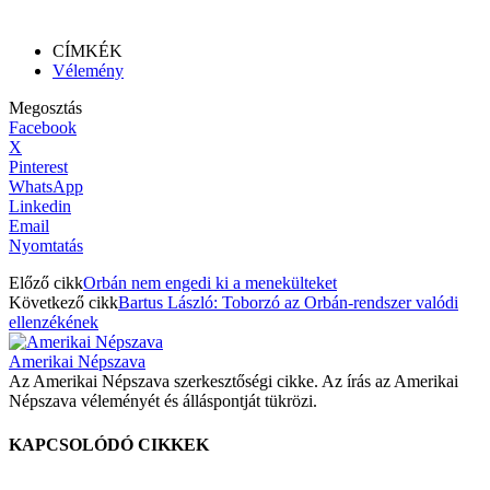
CÍMKÉK
Vélemény
Megosztás
Facebook
X
Pinterest
WhatsApp
Linkedin
Email
Nyomtatás
Előző cikk
Orbán nem engedi ki a menekülteket
Következő cikk
Bartus László: Toborzó az Orbán-rendszer valódi
ellenzékének
Amerikai Népszava
Az Amerikai Népszava szerkesztőségi cikke. Az írás az Amerikai
Népszava véleményét és álláspontját tükrözi.
KAPCSOLÓDÓ CIKKEK