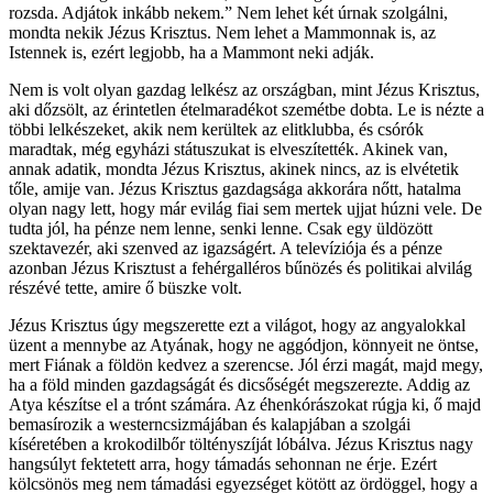
rozsda. Adjátok inkább nekem.” Nem lehet két úrnak szolgálni,
mondta nekik Jézus Krisztus. Nem lehet a Mammonnak is, az
Istennek is, ezért legjobb, ha a Mammont neki adják.
Nem is volt olyan gazdag lelkész az országban, mint Jézus Krisztus,
aki dőzsölt, az érintetlen ételmaradékot szemétbe dobta. Le is nézte a
többi lelkészeket, akik nem kerültek az elitklubba, és csórók
maradtak, még egyházi státuszukat is elveszítették. Akinek van,
annak adatik, mondta Jézus Krisztus, akinek nincs, az is elvétetik
tőle, amije van. Jézus Krisztus gazdagsága akkorára nőtt, hatalma
olyan nagy lett, hogy már evilág fiai sem mertek ujjat húzni vele. De
tudta jól, ha pénze nem lenne, senki lenne. Csak egy üldözött
szektavezér, aki szenved az igazságért. A televíziója és a pénze
azonban Jézus Krisztust a fehérgalléros bűnözés és politikai alvilág
részévé tette, amire ő büszke volt.
Jézus Krisztus úgy megszerette ezt a világot, hogy az angyalokkal
üzent a mennybe az Atyának, hogy ne aggódjon, könnyeit ne öntse,
mert Fiának a földön kedvez a szerencse. Jól érzi magát, majd megy,
ha a föld minden gazdagságát és dicsőségét megszerezte. Addig az
Atya készítse el a trónt számára. Az éhenkórászokat rúgja ki, ő majd
bemasírozik a westerncsizmájában és kalapjában a szolgái
kíséretében a krokodilbőr töltényszíját lóbálva. Jézus Krisztus nagy
hangsúlyt fektetett arra, hogy támadás sehonnan ne érje. Ezért
kölcsönös meg nem támadási egyezséget kötött az ördöggel, hogy a