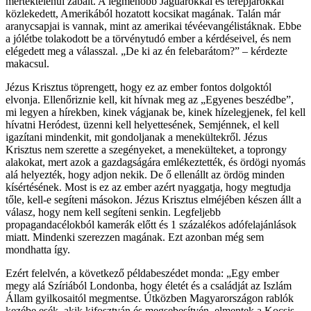
mértéktelenül zabált. A legmenőbb Jaguárokkal és terepjárókkal
közlekedett, Amerikából hozatott kocsikat magának. Talán már
aranycsapjai is vannak, mint az amerikai tévéevangélistáknak. Ebbe
a jólétbe tolakodott be a törvénytudó ember a kérdéseivel, és nem
elégedett meg a válasszal. „De ki az én felebarátom?” – kérdezte
makacsul.
Jézus Krisztus töprengett, hogy ez az ember fontos dolgoktól
elvonja. Ellenőriznie kell, kit hívnak meg az „Egyenes beszédbe”,
mi legyen a hírekben, kinek vágjanak be, kinek hízelegjenek, fel kell
hívatni Heródest, üzenni kell helyettesének, Semjénnek, el kell
igazítani mindenkit, mit gondoljanak a menekültekről. Jézus
Krisztus nem szerette a szegényeket, a menekülteket, a toprongy
alakokat, mert azok a gazdagságára emlékeztették, és ördögi nyomás
alá helyezték, hogy adjon nekik. De ő ellenállt az ördög minden
kísértésének. Most is ez az ember azért nyaggatja, hogy megtudja
tőle, kell-e segíteni másokon. Jézus Krisztus elméjében készen állt a
válasz, hogy nem kell segíteni senkin. Legfeljebb
propagandacélokból kamerák előtt és 1 százalékos adófelajánlások
miatt. Mindenki szerezzen magának. Ezt azonban még sem
mondhatta így.
Ezért felelvén, a következő példabeszédet monda: „Egy ember
megy alá Szíriából Londonba, hogy életét és a családját az Iszlám
Állam gyilkosaitól megmentse. Útközben Magyarországon rablók
kezébe esék, akik kifosztván és megsebesítvén, elmentek a Kocsis