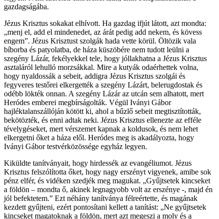
gazdagságába.
Jézus Krisztus sokakat elhívott. Ha gazdag ifjút látott, azt mondta:
„menj el, add el mindenedet, az árát pedig add nekem, és kövess
engem”. Jézus Krisztust szolgák hada vette körül. Öltözik vala
bíborba és patyolatba, de háza küszöbére nem tudott leülni a
szegény Lázár, fekélyekkel tele, hogy jóllakhatna a Jézus Krisztus
asztaláról lehulló morzsákkal. Mire a kutyák odaérhettek volna,
hogy nyaldossák a sebeit, addigra Jézus Krisztus szolgái és
fegyveres testőrei elkergették a szegény Lázárt, belerugdostak és
odébb lökték onnan. A szegény Lázár az utcán sem alhatott, mert
Heródes emberei megbírságolták. Végül Iványi Gábor
hajléktalanszállóján kötött ki, ahol a bűzlő sebeit megtisztították,
bekötözték, és enni adtak neki. Jézus Krisztus ellenezte az efféle
tévelygéseket, mert vérszemet kapnak a koldusok, és nem lehet
elkergetni őket a háza elől. Heródes meg is akadályozta, hogy
Iványi Gábor testvérközössége egyház legyen.
Kiküldte tanítványait, hogy hirdessék az evangéliumot. Jézus
Krisztus felszólította őket, hogy nagy erszényt vigyenek, amibe sok
pénz elfér, és vidéken szedjék meg magukat. „Gyűjtsetek kincseket
a földön – mondta ő, akinek legnagyobb volt az erszénye -, majd én
jól befektetem.” Ezt néhány tanítványa félreértette, és magának
kezdett gyűjteni, ezért pontosítani kellett a tanítást: „Ne gyűjtsetek
kincseket magatoknak a földön, mert azt megeszi a moly és a