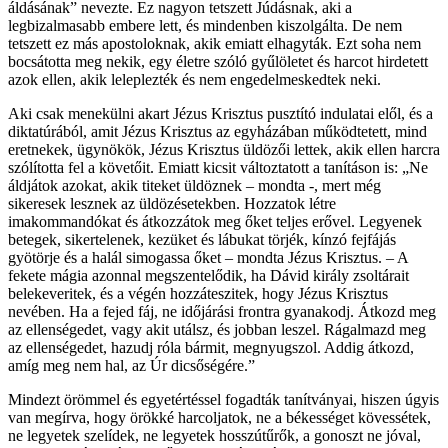
áldásának” nevezte. Ez nagyon tetszett Júdásnak, aki a
legbizalmasabb embere lett, és mindenben kiszolgálta. De nem
tetszett ez más apostoloknak, akik emiatt elhagyták. Ezt soha nem
bocsátotta meg nekik, egy életre szóló gyűlöletet és harcot hirdetett
azok ellen, akik leleplezték és nem engedelmeskedtek neki.
Aki csak menekülni akart Jézus Krisztus pusztító indulatai elől, és a
diktatúrából, amit Jézus Krisztus az egyházában működtetett, mind
eretnekek, ügynökök, Jézus Krisztus üldözői lettek, akik ellen harcra
szólította fel a követőit. Emiatt kicsit változtatott a tanításon is: „Ne
áldjátok azokat, akik titeket üldöznek – mondta -, mert még
sikeresek lesznek az üldözésetekben. Hozzatok létre
imakommandókat és átkozzátok meg őket teljes erővel. Legyenek
betegek, sikertelenek, kezüket és lábukat törjék, kínzó fejfájás
gyötörje és a halál simogassa őket – mondta Jézus Krisztus. – A
fekete mágia azonnal megszentelődik, ha Dávid király zsoltárait
belekeveritek, és a végén hozzáteszitek, hogy Jézus Krisztus
nevében. Ha a fejed fáj, ne időjárási frontra gyanakodj. Átkozd meg
az ellenségedet, vagy akit utálsz, és jobban leszel. Rágalmazd meg
az ellenségedet, hazudj róla bármit, megnyugszol. Addig átkozd,
amíg meg nem hal, az Úr dicsőségére.”
Mindezt örömmel és egyetértéssel fogadták tanítványai, hiszen úgyis
van megírva, hogy örökké harcoljatok, ne a békességet kövessétek,
ne legyetek szelídek, ne legyetek hosszútűrők, a gonoszt ne jóval,