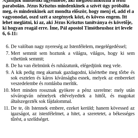
Ajánljuk mindenki figyelmébe, aki megbotránkozna a fenti
parabolán. Jézus Krisztus mindenkinek a szívét úgy próbálta
meg, és mindenkinek azt mondta először, hogy menj el, add el a
vagyonodat, oszd szét a szegények közt, és kövess engem. Itt
lehet meglátni, ki az, aki Jézus Krisztus tanítványa és követője,
ki hogyan reagál erre. Íme, Pál apostol Timótheushoz írt levele
6, 6-11:
6.
De valóban nagy nyereség az Istenfélelem, megelégedéssel;
7.
Mert semmit sem hoztunk a világra, világos, hogy ki sem
vihetünk semmit;
8.
De ha van élelmünk és ruházatunk, elégedjünk meg vele.
9.
A kik pedig meg akarnak gazdagodni, kísértetbe meg tőrbe és
sok esztelen és káros kívánságba esnek, melyek az embereket
veszedelembe és romlásba merítik.
10.
Mert minden rossznak gyökere a pénz szerelme: mely után
sóvárogván némelyek eltévelyedtek a hittől, és magokat
általszegezték sok fájdalommal.
11.
De te, óh Istennek embere, ezeket kerüld; hanem kövessed az
igazságot, az istenfélelmet, a hitet, a szeretetet, a békességes
tűrést, a szelídséget.