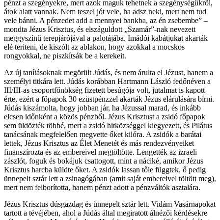
pénzt a szegényekre, mert azok maguk tehetnek a szegénységükről,
átok alatt vannak. Nem teszel jót vele, ha adsz neki, mert nem tud
vele bánni. A pénzedet add a mennyei bankba, az én zsebembe” –
mondta Jézus Krisztus, és elszáguldott „Szamár”-nak nevezett
meggyszínű terepjárójával a palotájába. Imádói kabátjukat akarták
elé teríteni, de kiszólt az ablakon, hogy azokkal a mocskos
rongyokkal, ne piszkítsák be a kerekeit.
Az új tanításoknak megörült Júdás, és nem árulta el Jézust, hanem a
személyi titkára lett. Júdás korábban Hartmann László fedőnéven a
III/III-as csoportfőnökség fizetett besúgója volt, jutalmat is kapott
érte, ezért a főpapok 30 ezüstpénzzel akarták Jézus elárulására bírni.
Júdás kiszámolta, hogy jobban jár, ha Jézussal marad, és inkább
elcsen időnként a közös pénzből. Jézus Krisztust a zsidó főpapok
sem üldözték többé, mert a zsidó hitközséggel kiegyezett, és Pilátus
tanácsának megfelelően megvette őket kilóra. A zsidók a barátai
lettek, Jézus Krisztus az Élet Menetét és más rendezvényeiket
finanszírozta és az embereivel megtöltötte. Lengették az izraeli
zászlót, foguk és bokájuk csattogott, mint a náciké, amikor Jézus
Krisztus harcba küldte őket. A zsidók lassan tőle függtek, ő pedig
ünnepelt sztár lett a zsinagógában (amit saját embereivel töltött meg),
mert nem felborította, hanem pénzt adott a pénzváltók asztalára.
Jézus Krisztus dúsgazdag és ünnepelt sztár lett. Vidám Vasárnapokat
tartott a tévéjében, ahol a Júdás által megiratott álnézői kérdésekre