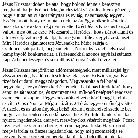
Jézus Krisztus időben belátta, hogy bolond lenne a kereszten
meghalni, ha jól is élhet. Magántelevíziót vásárolt a hívek pénzén,
hogy a tudatlan világot irányítsa és evilági hatalmasság legyen.
Eszébe jutott, hogy ezt mutatta neki az ördög, amikor kísértette a
pusztában, de akkor még nem értette. Ezért Jézus Krisztus hangot
váltott, megjött az esze. Megzsarolta Heródest, hogy pártot alapít és
a televíziójával megbuktatja, ha megvonja tőle az egyházi státuszt.
Mire Heródes ajánlatot tett Jézusnak: ha hátba szúrja a
szadduceusok pártját, megszünteti a „Normális Izrael” jelszóval
kampányoló konkurenciát, a farizeusokkal azonos egyházi státuszt
kap. Adómentességet és sokmilliós támogatásokat élvezhet.
Jézus Krisztus megörült az adómentességnek, mert milliárdjai így
visszamenőleg is adómentesek lesznek. Jézus Krisztus ugyanis a
tizedből cudarul meggazdagodott. Megvásárolta a fél budai
hegyoldalt, négyméteres kerítést emelt a hatalmas birtok köré, hogy
senki ne láthasson be, és szemretinával működő beléptető rendszert
szereltetett a kapura. Fegyveres őrökkel vette körül magát, mint a
szicíliai Cosa Nostra. Még a házát is 24 órás fegyveres őrség védte.
A tizedet és az adományokat belső bizalmi embereivel szedette be,
hogy azokba senki más ne láthasson bele. Külföldi bankszámlákat
nyitott, ingatlanokat, aranyat, részvényeket vásárolt magának. Pénze
kezelését hozzáértő emberre, Simon mágusra bízta. Házai körül
megvásárolta az összes ingatlanokat, hogy még szomszédja se
legyen. Nem szeretett embereket látni, akik belepillanthatnak a