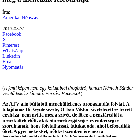
Írta:
Amerikai Népszava
-
2015-08-31
Facebook
X
Pinterest
WhatsApp
Linkedin
Email
Nyomtatás
(
A fenti képen nem egy kolumbiai drogbáró, hanem Németh Sándor
vezető lelkész látható. Forrás: Facebook
)
Az ATV alig bújtatott menekültellenes propagandát folytat. A
tulajdonos Hit Gyülekezete, Orbán Viktor kivételezett és bevett
egyháza, nem nyitja meg a szívét, de főleg a pénztárcáját a
menekültek előtt, akik átmeneti segítségre és emberségre
szorulnának, hogy folytathassák útjukat oda, ahol befogadják
őket. A gyermekekkel, nőkkel szemben is elnézi a
legembertelenebb állapotokat és bánásmódot, miközben