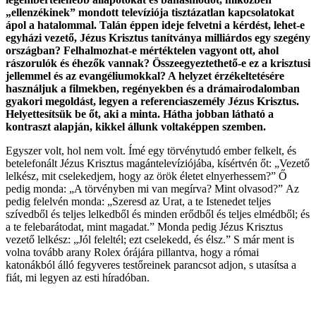
„ellenzékinek” mondott televíziója tisztázatlan kapcsolatokat
ápol a hatalommal. Talán éppen ideje felvetni a kérdést, lehet-e
egyházi vezető, Jézus Krisztus tanítványa milliárdos egy szegény
országban? Felhalmozhat-e mértéktelen vagyont ott, ahol
rászorulók és éhezők vannak? Összeegyeztethető-e ez a krisztusi
jellemmel és az evangéliumokkal? A helyzet érzékeltetésére
használjuk a filmekben, regényekben és a drámairodalomban
gyakori megoldást, legyen a referenciaszemély Jézus Krisztus.
Helyettesítsük be őt, aki a minta. Hátha jobban látható a
kontraszt alapján, kikkel állunk voltaképpen szemben.
Egyszer volt, hol nem volt. Ímé egy törvénytudó ember felkelt, és
betelefonált Jézus Krisztus magántelevíziójába, kísértvén őt: „Vezető
lelkész, mit cselekedjem, hogy az örök életet elnyerhessem?” Ő
pedig monda: „A törvényben mi van megírva? Mint olvasod?” Az
pedig felelvén monda: „Szeresd az Urat, a te Istenedet teljes
szívedből és teljes lelkedből és minden erődből és teljes elmédből; és
a te felebarátodat, mint magadat.” Monda pedig Jézus Krisztus
vezető lelkész: „Jól feleltél; ezt cselekedd, és élsz.” S már ment is
volna tovább arany Rolex órájára pillantva, hogy a római
katonákból álló fegyveres testőreinek parancsot adjon, s utasítsa a
fiát, mi legyen az esti híradóban.