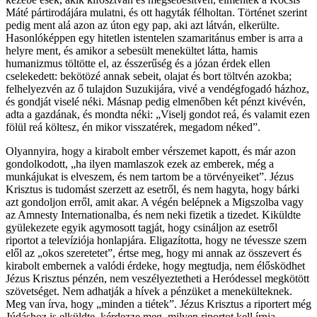
Máté pártirodájára mulatni, és ott hagyták félholtan. Történet szerint
pedig ment alá azon az úton egy pap, aki azt látván, elkerülte.
Hasonlóképpen egy hitetlen istentelen szamaritánus ember is arra a
helyre ment, és amikor a sebesült menekültet látta, hamis
humanizmus töltötte el, az ésszerűség és a józan érdek ellen
cselekedett: bekötözé annak sebeit, olajat és bort töltvén azokba;
felhelyezvén az ő tulajdon Suzukijára, vivé a vendégfogadó házhoz,
és gondját viselé néki. Másnap pedig elmenőben két pénzt kivévén,
adta a gazdának, és mondta néki: „Viselj gondot reá, és valamit ezen
fölül reá költesz, én mikor visszatérek, megadom néked”.
Olyannyira, hogy a kirabolt ember vérszemet kapott, és már azon
gondolkodott, „ha ilyen mamlaszok ezek az emberek, még a
munkájukat is elveszem, és nem tartom be a törvényeiket”. Jézus
Krisztus is tudomást szerzett az esetről, és nem hagyta, hogy bárki
azt gondoljon erről, amit akar. A végén belépnek a Migszolba vagy
az Amnesty Internationalba, és nem neki fizetik a tizedet. Kiküldte
gyülekezete egyik agymosott tagját, hogy csináljon az esetről
riportot a televíziója honlapjára. Eligazította, hogy ne tévessze szem
elől az „okos szeretetet”, értse meg, hogy mi annak az összevert és
kirabolt embernek a valódi érdeke, hogy megtudja, nem élősködhet
Jézus Krisztus pénzén, nem veszélyeztetheti a Heródessel megkötött
szövetséget. Nem adhatják a hívek a pénzüket a menekülteknek.
Meg van írva, hogy „minden a tiétek”. Jézus Krisztus a riportert még
Júdáshoz is elküldte, kérdezze meg, milyen riportot kell írnia.