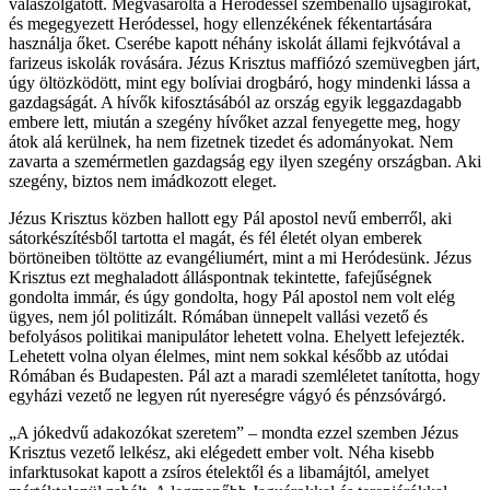
válaszolgatott. Megvásárolta a Heródessel szembenálló újságírókat,
és megegyezett Heródessel, hogy ellenzékének fékentartására
használja őket. Cserébe kapott néhány iskolát állami fejkvótával a
farizeus iskolák rovására. Jézus Krisztus maffiózó szemüvegben járt,
úgy öltözködött, mint egy bolíviai drogbáró, hogy mindenki lássa a
gazdagságát. A hívők kifosztásából az ország egyik leggazdagabb
embere lett, miután a szegény hívőket azzal fenyegette meg, hogy
átok alá kerülnek, ha nem fizetnek tizedet és adományokat. Nem
zavarta a szemérmetlen gazdagság egy ilyen szegény országban. Aki
szegény, biztos nem imádkozott eleget.
Jézus Krisztus közben hallott egy Pál apostol nevű emberről, aki
sátorkészítésből tartotta el magát, és fél életét olyan emberek
börtöneiben töltötte az evangéliumért, mint a mi Heródesünk. Jézus
Krisztus ezt meghaladott álláspontnak tekintette, fafejűségnek
gondolta immár, és úgy gondolta, hogy Pál apostol nem volt elég
ügyes, nem jól politizált. Rómában ünnepelt vallási vezető és
befolyásos politikai manipulátor lehetett volna. Ehelyett lefejezték.
Lehetett volna olyan élelmes, mint nem sokkal később az utódai
Rómában és Budapesten. Pál azt a maradi szemléletet tanította, hogy
egyházi vezető ne legyen rút nyereségre vágyó és pénzsóvárgó.
„A jókedvű adakozókat szeretem” – mondta ezzel szemben Jézus
Krisztus vezető lelkész, aki elégedett ember volt. Néha kisebb
infarktusokat kapott a zsíros ételektől és a libamájtól, amelyet