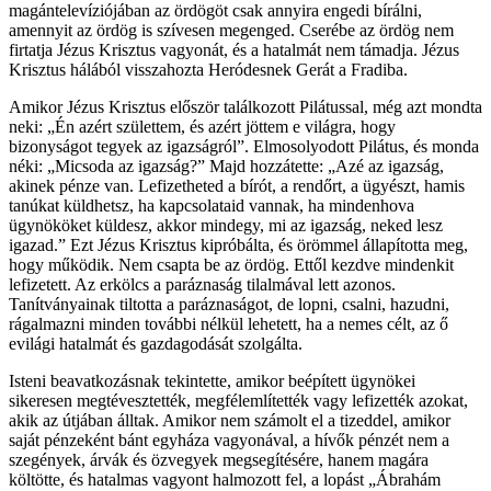
magántelevíziójában az ördögöt csak annyira engedi bírálni,
amennyit az ördög is szívesen megenged. Cserébe az ördög nem
firtatja Jézus Krisztus vagyonát, és a hatalmát nem támadja. Jézus
Krisztus hálából visszahozta Heródesnek Gerát a Fradiba.
Amikor Jézus Krisztus először találkozott Pilátussal, még azt mondta
neki: „Én azért születtem, és azért jöttem e világra, hogy
bizonyságot tegyek az igazságról”. Elmosolyodott Pilátus, és monda
néki: „Micsoda az igazság?” Majd hozzátette: „Azé az igazság,
akinek pénze van. Lefizetheted a bírót, a rendőrt, a ügyészt, hamis
tanúkat küldhetsz, ha kapcsolataid vannak, ha mindenhova
ügynököket küldesz, akkor mindegy, mi az igazság, neked lesz
igazad.” Ezt Jézus Krisztus kipróbálta, és örömmel állapította meg,
hogy működik. Nem csapta be az ördög. Ettől kezdve mindenkit
lefizetett. Az erkölcs a paráznaság tilalmával lett azonos.
Tanítványainak tiltotta a paráznaságot, de lopni, csalni, hazudni,
rágalmazni minden további nélkül lehetett, ha a nemes célt, az ő
evilági hatalmát és gazdagodását szolgálta.
Isteni beavatkozásnak tekintette, amikor beépített ügynökei
sikeresen megtévesztették, megfélemlítették vagy lefizették azokat,
akik az útjában álltak. Amikor nem számolt el a tizeddel, amikor
saját pénzeként bánt egyháza vagyonával, a hívők pénzét nem a
szegények, árvák és özvegyek megsegítésére, hanem magára
költötte, és hatalmas vagyont halmozott fel, a lopást „Ábrahám