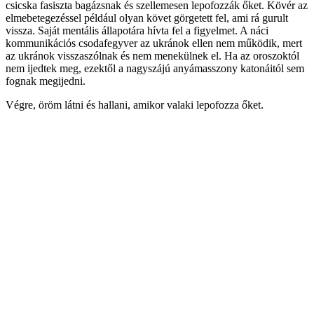
csicska fasiszta bagázsnak és szellemesen lepofozzák őket. Kövér az
elmebetegezéssel például olyan követ görgetett fel, ami rá gurult
vissza. Saját mentális állapotára hívta fel a figyelmet. A náci
kommunikációs csodafegyver az ukránok ellen nem működik, mert
az ukránok visszaszólnak és nem menekülnek el. Ha az oroszoktól
nem ijedtek meg, ezektől a nagyszájú anyámasszony katonáitól sem
fognak megijedni.
Végre, öröm látni és hallani, amikor valaki lepofozza őket.