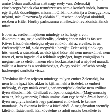
amire Orbán uralkodása alatt nagy esély van. Zelenszkij
elmebetegezésének oka természetesen nem a konkrét indok, hanem
egy tágabb összefüggés, miszerint Orbán diktatúrája a tömeggyilkos,
népirtó, náci Oroszország oldalán áll, részben ideológiai okokból,
részben a Hitler-Horthy párhuzamra emlékeztető revizionista álmok
miatt.
Ebben az esetben majdnem mindegy az is, hogy a volt
őskommunista, majd vadliberális, jelenleg éppen náci és fasiszta
Kövér László elmebetegez olyan elnököt, aki az elveihez és az
értékrendjéhez hű, s aki megvédi a hazáját: Zelenszkij elnök egy
hős, ennek a századnak az első igazi hőse, aki nem menekült el, nem
futott el, nem fogadta el a felkínált segítséget, hogy emigráljon és
megmentse az életét, hanem élete kockáztatásával a népével maradt,
vállalta a harcot és a sorsközösséget, és egy sokkal erősebb ország
hadseregét szorította vissza.
Témánkat illetően teljesen mindegy, milyen ember Zelenszkij, ha
nem lenne igazi hős, akkor is kijárna neki a tisztelet, az emberi
méltóság, és egy másik ország parlamentjének elnöke nem szólhat
ilyen stílusban róla. Civilizált európai országokban (Magyarország
nem az, Magyarország Orbán uralma alatt egy barbár, ázsiai horda)
ilyen megnyilvánulásért egy parlament elnökének le kellene
mondania, és távoznia kellene a közéletből. A megtámadott személy
kilététől függetlenül. Ezt követelné az adott ország becsülete és