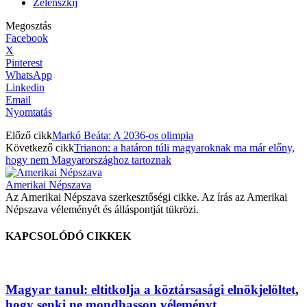
Zelenszkij
Megosztás
Facebook
X
Pinterest
WhatsApp
Linkedin
Email
Nyomtatás
Előző cikk
Markó Beáta: A 2036-os olimpia
Következő cikk
Trianon: a határon túli magyaroknak ma már előny,
hogy nem Magyarországhoz tartoznak
Amerikai Népszava
Az Amerikai Népszava szerkesztőségi cikke. Az írás az Amerikai
Népszava véleményét és álláspontját tükrözi.
KAPCSOLÓDÓ CIKKEK
Magyar tanul: eltitkolja a köztársasági elnökjelöltet,
hogy senki ne mondhasson véleményt