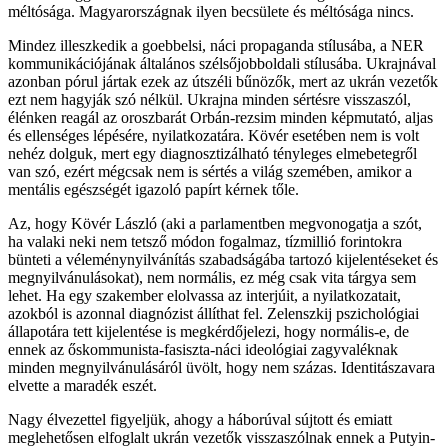
méltósága. Magyarországnak ilyen becsülete és méltósága nincs.
Mindez illeszkedik a goebbelsi, náci propaganda stílusába, a NER
kommunikációjának általános szélsőjobboldali stílusába. Ukrajnával
azonban pórul jártak ezek az útszéli bűnözők, mert az ukrán vezetők
ezt nem hagyják szó nélkül. Ukrajna minden sértésre visszaszól,
élénken reagál az oroszbarát Orbán-rezsim minden képmutató, aljas
és ellenséges lépésére, nyilatkozatára. Kövér esetében nem is volt
nehéz dolguk, mert egy diagnosztizálható tényleges elmebetegről
van szó, ezért mégcsak nem is sértés a világ szemében, amikor a
mentális egészségét igazoló papírt kérnek tőle.
Az, hogy Kövér László (aki a parlamentben megvonogatja a szót,
ha valaki neki nem tetsző módon fogalmaz, tízmillió forintokra
bünteti a véleménynyilvánítás szabadságába tartozó kijelentéseket és
megnyilvánulásokat), nem normális, ez még csak vita tárgya sem
lehet. Ha egy szakember elolvassa az interjúit, a nyilatkozatait,
azokból is azonnal diagnózist állíthat fel. Zelenszkij pszichológiai
állapotára tett kijelentése is megkérdőjelezi, hogy normális-e, de
ennek az őskommunista-fasiszta-náci ideológiai zagyvaléknak
minden megnyilvánulásáról üvölt, hogy nem százas. Identitászavara
elvette a maradék eszét.
Nagy élvezettel figyeljük, ahogy a háborúval sújtott és emiatt
meglehetősen elfoglalt ukrán vezetők visszaszólnak ennek a Putyin-