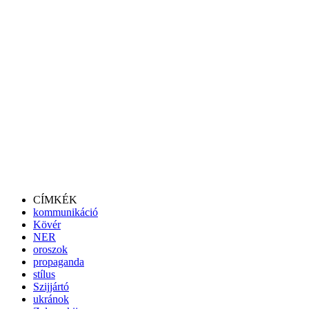
CÍMKÉK
kommunikáció
Kövér
NER
oroszok
propaganda
stílus
Szijjártó
ukránok