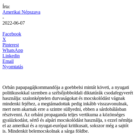
Írta:
Amerikai Népszava
-
2022-06-07
Facebook
X
Pinterest
WhatsApp
Linkedin
Email
Nyomtatás
Orbán papapagájkommandója a goebbelsi mintát követi, a nyugati
politikusokkal szemben a szélsőjobboldali diktatúrák csodafegyverét
használja: szalonképtelen durvaságokat és mocskolódást vágnak
mindenki fejéhez, a megtámadottak pedig inkább visszavonulnak,
mert nem akarnak erre a szintre süllyedni, ebben a sárdobálásban
résztvenni. Az orbáni propaganda teljes vertikuma a közönséges
gyalázkodást, sértő és alpári mocskolódást használja, s ezzel némítja
el az amerikai és a nyugat-európai kritikusait, sokszor még a sajtót
is. Mindenkit belemocskolnak a sárga földbe.