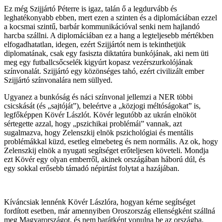
Ez még Szijjártó Péterre is igaz, talán ő a legdurvább és
leghatékonyabb ebben, mert ezen a szinten és a diplomáciában ezzel
a kocsmai szintű, barbár kommunikációval senki nem hajlandó
harcba szállni. A diplomáciában ez a hang a legteljesebb mértékben
elfogadhatatlan, idegen, ezért Szijjártót nem is tekinthetjük
diplomatának, csak egy fasiszta diktatúra bunkójának, aki nem üti
meg egy futballcsőcselék kigyúrt kopasz vezérszurkolójának
színvonalát. Szijjártó egy közönséges tahó, ezért civilizált ember
Szijjártó színvonalára nem süllyed.
Ugyanez a bunkóság és náci színvonal jellemzi a NER többi
csicskását (és „sajtóját”), beleértve a „közjogi méltóságokat” is,
legfőképpen Kövér Lászlót. Kövér legutóbb az ukrán elnököt
sértegette azzal, hogy „pszichikai problémái” vannak, azt
sugalmazva, hogy Zelenszkij elnök pszichológiai és mentális
problémákkal küzd, esetleg elmebeteg és nem normális. Az ok, hogy
Zelenszkij elnök a nyugati segítséget erőteljesen követeli. Mondja
ezt Kövér egy olyan emberről, akinek országában háború dúl, és
egy sokkal erősebb támadó népirtást folytat a hazájában.
Kíváncsiak lennénk Kövér Lászlóra, hogyan kérne segítséget
fordított esetben, már amennyiben Oroszország ellenségként szállná
meg Magyarországot, és nem barátként vonulna be az országba,