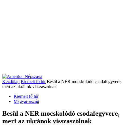
Kezdőlap
Kiemelt fő hír
Besül a NER mocskolódó csodafegyvere,
mert az ukránok visszaszólnak
Kiemelt fő hír
Magyarország
Besül a NER mocskolódó csodafegyvere,
mert az ukránok visszaszólnak