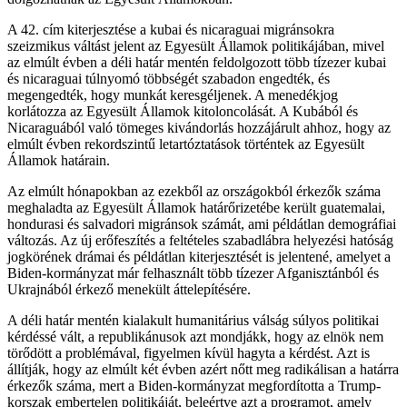
A 42. cím kiterjesztése a kubai és nicaraguai migránsokra
szeizmikus váltást jelent az Egyesült Államok politikájában, mivel
az elmúlt évben a déli határ mentén feldolgozott több tízezer kubai
és nicaraguai túlnyomó többségét szabadon engedték, és
megengedték, hogy munkát keresgéljenek. A menedékjog
korlátozza az Egyesült Államok kitoloncolását. A Kubából és
Nicaraguából való tömeges kivándorlás hozzájárult ahhoz, hogy az
elmúlt évben rekordszintű letartóztatások történtek az Egyesült
Államok határain.
Az elmúlt hónapokban az ezekből az országokból érkezők száma
meghaladta az Egyesült Államok határőrizetébe került guatemalai,
hondurasi és salvadori migránsok számát, ami példátlan demográfiai
változás. Az új erőfeszítés a feltételes szabadlábra helyezési hatóság
jogkörének drámai és példátlan kiterjesztését is jelentené, amelyet a
Biden-kormányzat már felhasznált több tízezer Afganisztánból és
Ukrajnából érkező menekült áttelepítésére.
A déli határ mentén kialakult humanitárius válság súlyos politikai
kérdéssé vált, a republikánusok azt mondjákk, hogy az elnök nem
törődött a problémával, figyelmen kívül hagyta a kérdést. Azt is
állítják, hogy az elmúlt két évben azért nőtt meg radikálisan a határra
érkezők száma, mert a Biden-kormányzat megfordította a Trump-
korszak embertelen politikáját, beleértve azt a programot, amely