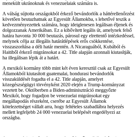
menekült ukránoknak és venezuelaiak számára is.
A válság sújtotta országokból érkező bevándorlók a háttérellenőrzést
követően beutazhatnak az Egyesült Államokba, s lehetővé teszik a
kedvezményezettek számára, hogy ideiglenesen legálisan éljenek és
dolgozzanak Amerikában. Ez a kibővített legális út, amelynek felső
határa havonta 30 000 beutazás, párosul egy elrettentő intézkedéssel,
melynek célja az illegális határátlépések erős csökkentése,
visszaszorítása a déli határ mentén. A Nicaraguából, Kubából és
Haitiből érkező migránsokat a 42. Title alapján azonnali kiutasítják,
ha illegálisan lépik át a határt.
A mexikói kormány több mint két éven keresztül csak az Egyesült
Államokból kiutasított guatemalai, hondurasi bevándorlók
visszaküldését fogadta el a 42. Title alapján, amelyet
közegészségügyi törvényként 2020 elején a Trump-kormányzat
vezetett be. Októberben a Biden-adminisztráció meggyőzte
Mexikót, hogy fogadjon be venezuelai migránsokat egy
megállapodás részeként, cserébe az Egyesült Államok
kötelezettséget vállalt arra, hogy feltételes szabadlábra helyezés
mellett legfeljebb 24 000 venezuelai belépését engedélyezi az
országba.