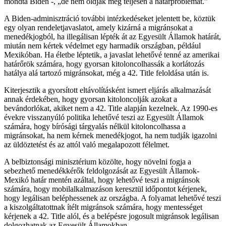
mondta Biden -, „de nem oldják meg teljesen a határproblémát.”
A Biden-adminisztráció további intézkedéseket jelentett be, köztük
egy olyan rendeletjavaslatot, amely kizárná a migránsokat a
menedékjogból, ha illegálisan lépték át az Egyesült Államok határát,
miután nem kértek védelmet egy harmadik országban, például
Mexikóban. Ha életbe léptetik, a javaslat lehetővé tenné az amerikai
határőrök számára, hogy gyorsan kitoloncolhassák a korlátozás
hatálya alá tartozó migránsokat, még a 42. Title feloldása után is.
Kiterjesztik a gyorsított eltávolításként ismert eljárás alkalmazását
annak érdekében, hogy gyorsan kitoloncolják azokat a
bevándorlókat, akiket nem a 42. Title alapján kezelnek. Az 1990-es
évekre visszanyúló politika lehetővé teszi az Egyesült Államok
számára, hogy bírósági tárgyalás nélkül kitoloncolhassa a
migránsokat, ha nem kérnek menedékjogot, ha nem tudják igazolni
az üldöztetést és az attól való megalapozott félelmet.
A belbiztonsági minisztérium közölte, hogy növelni fogja a
sebezhető menedékkérők feldolgozását az Egyesült Államok-
Mexikó határ mentén azáltal, hogy lehetővé teszi a migránsok
számára, hogy mobilalkalmazáson keresztül időpontot kérjenek,
hogy legálisan beléphessenek az országba. A folyamat lehetővé teszi
a kiszolgáltatottnak ítélt migránsok számára, hogy mentességet
kérjenek a 42. Title alól, és a belépésre jogosult migránsok legálisan
dolgozhatnak az Egyesült Államokban.