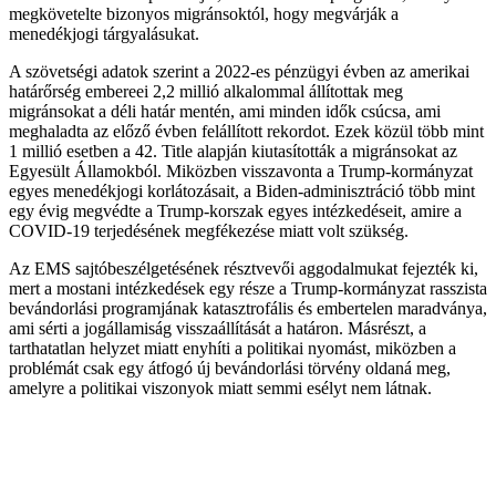
megkövetelte bizonyos migránsoktól, hogy megvárják a
menedékjogi tárgyalásukat.
A szövetségi adatok szerint a 2022-es pénzügyi évben az amerikai
határőrség embereei 2,2 millió alkalommal állítottak meg
migránsokat a déli határ mentén, ami minden idők csúcsa, ami
meghaladta az előző évben felállított rekordot. Ezek közül több mint
1 millió esetben a 42. Title alapján kiutasították a migránsokat az
Egyesült Államokból. Miközben visszavonta a Trump-kormányzat
egyes menedékjogi korlátozásait, a Biden-adminisztráció több mint
egy évig megvédte a Trump-korszak egyes intézkedéseit, amire a
COVID-19 terjedésének megfékezése miatt volt szükség.
Az EMS sajtóbeszélgetésének résztvevői aggodalmukat fejezték ki,
mert a mostani intézkedések egy része a Trump-kormányzat rasszista
bevándorlási programjának katasztrofális és embertelen maradványa,
ami sérti a jogállamiság visszaállítását a határon. Másrészt, a
tarthatatlan helyzet miatt enyhíti a politikai nyomást, miközben a
problémát csak egy átfogó új bevándorlási törvény oldaná meg,
amelyre a politikai viszonyok miatt semmi esélyt nem látnak.