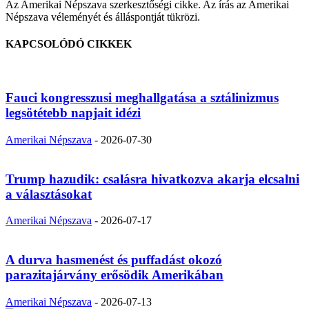
Az Amerikai Népszava szerkesztőségi cikke. Az írás az Amerikai
Népszava véleményét és álláspontját tükrözi.
KAPCSOLÓDÓ CIKKEK
Fauci kongresszusi meghallgatása a sztálinizmus
legsötétebb napjait idézi
Amerikai Népszava
-
2026-07-30
Trump hazudik: csalásra hivatkozva akarja elcsalni
a választásokat
Amerikai Népszava
-
2026-07-17
A durva hasmenést és puffadást okozó
parazitajárvány erősödik Amerikában
Amerikai Népszava
-
2026-07-13