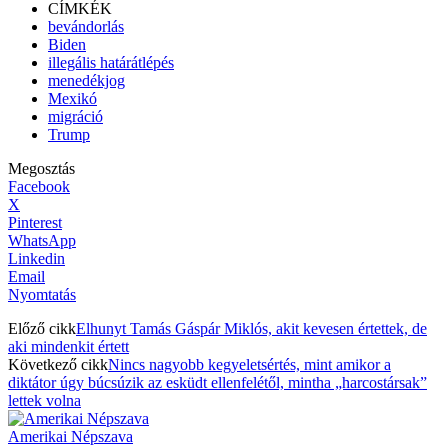
CÍMKÉK
bevándorlás
Biden
illegális határátlépés
menedékjog
Mexikó
migráció
Trump
Megosztás
Facebook
X
Pinterest
WhatsApp
Linkedin
Email
Nyomtatás
Előző cikk
Elhunyt Tamás Gáspár Miklós, akit kevesen értettek, de
aki mindenkit értett
Következő cikk
Nincs nagyobb kegyeletsértés, mint amikor a
diktátor úgy búcsúzik az esküdt ellenfelétől, mintha „harcostársak”
lettek volna
Amerikai Népszava