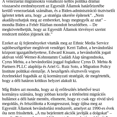
A venezuelai migránsokra vonatkozó kettős politika drámai
visszaesést eredményezett az Egyesült Államok határőrizetébe
kerülő venezuelaiak számában, és a Biden-adminisztráció tisztviselői
ígéretet tettek arra, hogy „a stratégia sikerére építenek”. „Nem
akadályozhatjuk meg az embereket, hogy megtegyék az utat” –
mondta Biden a Fehér Házban mondott beszédében. – De
megkövetelhetjük, hogy az Egyesült Államok törvényei szerint
rendezett módon jöjjenek ide.”
Ezeket az új fejleményeket vitatták meg az Ethnic Media Service
sajtóbeszélgetésre meghívott vendégei: Kerri Talbot, a bevándorlási
központ igazgatóhelyettese, Edward Kissam, a bevándorlók jogait
aktívan védő Werner-Kohnstamm Családi Alap társgondnoka,
Cyrus Mehta, a a bevándorlási joggal foglalkoz Cyrus D. Mehta &
Partners PLLC alapítója és Ariel G. Ruiz Soto, a Migration Policy
Institute politikai elemzője. A beszélgetés résztvevői vegyes
érzelmekkel fogadták az új kormányzati stratégiát, de megértették,
hogy a déli határon kritikus helyzet alakult ki.
Míg Biden azt mondta, hogy az új erőfeszítés lehetővé teszi
kormánya számára, hogy jobban kezelje a történelmi migrációs
hullámot a déli határ mentén, elismerte, hogy ez csak egy rövid távú
megoldás, és felszólította a Kongresszust, hogy újítsa meg az
Egyesült Államok bevándorlási rendszerét, amelyet az 1990-es évek
óta nem frissítettek. „A ma bejelentett akciók javítják a dolgokat” –