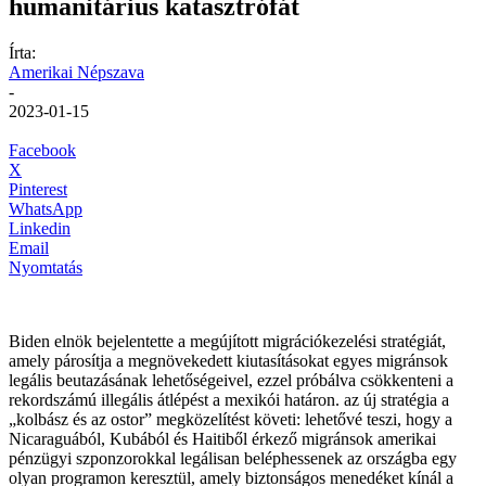
humanitárius katasztrófát
Írta:
Amerikai Népszava
-
2023-01-15
Facebook
X
Pinterest
WhatsApp
Linkedin
Email
Nyomtatás
Biden elnök bejelentette a megújított migrációkezelési stratégiát,
amely párosítja a megnövekedett kiutasításokat egyes migránsok
legális beutazásának lehetőségeivel, ezzel próbálva csökkenteni a
rekordszámú illegális átlépést a mexikói határon. az új stratégia a
„kolbász és az ostor” megközelítést követi: lehetővé teszi, hogy a
Nicaraguából, Kubából és Haitiből érkező migránsok amerikai
pénzügyi szponzorokkal legálisan beléphessenek az országba egy
olyan programon keresztül, amely biztonságos menedéket kínál a