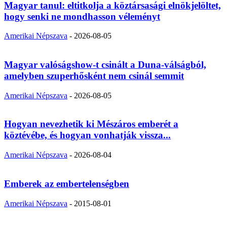
Magyar tanul: eltitkolja a köztársasági elnökjelöltet,
hogy senki ne mondhasson véleményt
Amerikai Népszava
-
2026-08-05
Magyar valóságshow-t csinált a Duna-válságból,
amelyben szuperhősként nem csinál semmit
Amerikai Népszava
-
2026-08-05
Hogyan nevezhetik ki Mészáros emberét a
köztévébe, és hogyan vonhatják vissza...
Amerikai Népszava
-
2026-08-04
Emberek az embertelenségben
Amerikai Népszava
-
2015-08-01