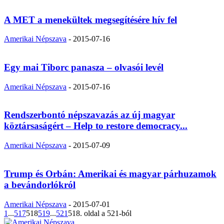
A MET a menekültek megsegítésére hív fel
Amerikai Népszava
-
2015-07-16
Egy mai Tiborc panasza – olvasói levél
Amerikai Népszava
-
2015-07-16
Rendszerbontó népszavazás az új magyar
köztársaságért – Help to restore democracy...
Amerikai Népszava
-
2015-07-09
Trump és Orbán: Amerikai és magyar párhuzamok
a bevándorlókról
Amerikai Népszava
-
2015-07-01
1
...
517
518
519
...
521
518. oldal a 521-ból