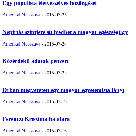
Egy populista életveszélyes hőzöngései
Amerikai Népszava
-
2015-07-25
Népirtás szintjére süllyedhet a magyar egészségügy
Amerikai Népszava
-
2015-07-24
Közérdekű adatok pénzért
Amerikai Népszava
-
2015-07-23
Orbán megveretett egy magyar egyetemista lányt
Amerikai Népszava
-
2015-07-19
Ferenczi Krisztina halálára
Amerikai Népszava
-
2015-07-16