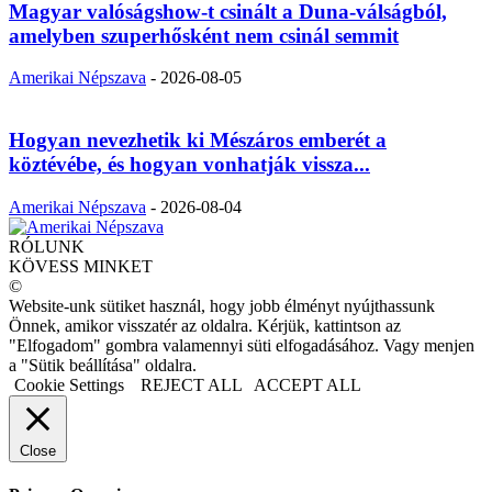
Magyar valóságshow-t csinált a Duna-válságból,
amelyben szuperhősként nem csinál semmit
Amerikai Népszava
-
2026-08-05
Hogyan nevezhetik ki Mészáros emberét a
köztévébe, és hogyan vonhatják vissza...
Amerikai Népszava
-
2026-08-04
RÓLUNK
KÖVESS MINKET
©
Website-unk sütiket használ, hogy jobb élményt nyújthassunk
Önnek, amikor visszatér az oldalra. Kérjük, kattintson az
"Elfogadom" gombra valamennyi süti elfogadásához. Vagy menjen
a "Sütik beállítása" oldalra.
Cookie Settings
REJECT ALL
ACCEPT ALL
Close