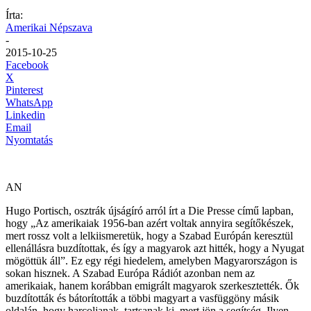
Írta:
Amerikai Népszava
-
2015-10-25
Facebook
X
Pinterest
WhatsApp
Linkedin
Email
Nyomtatás
AN
Hugo Portisch, osztrák újságíró arról írt a Die Presse című lapban,
hogy „Az amerikaiak 1956-ban azért voltak annyira segítőkészek,
mert rossz volt a lelkiismeretük, hogy a Szabad Európán keresztül
ellenállásra buzdítottak, és így a magyarok azt hitték, hogy a Nyugat
mögöttük áll”. Ez egy régi hiedelem, amelyben Magyarországon is
sokan hisznek. A Szabad Európa Rádiót azonban nem az
amerikaiak, hanem korábban emigrált magyarok szerkesztették. Ők
buzdították és bátorították a többi magyart a vasfüggöny másik
oldalán, hogy harcoljanak, tartsanak ki, mert jön a segítség. Ilyen