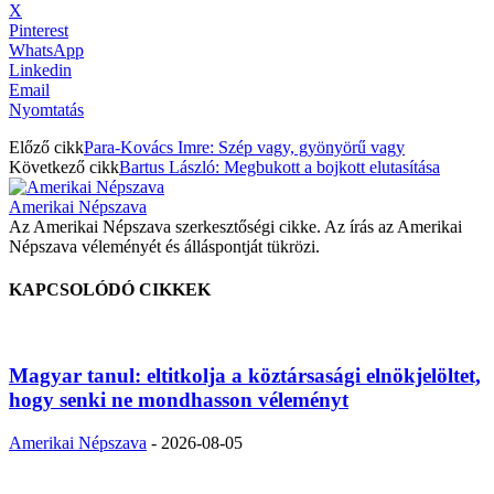
X
Pinterest
WhatsApp
Linkedin
Email
Nyomtatás
Előző cikk
Para-Kovács Imre: Szép vagy, gyönyörű vagy
Következő cikk
Bartus László: Megbukott a bojkott elutasítása
Amerikai Népszava
Az Amerikai Népszava szerkesztőségi cikke. Az írás az Amerikai
Népszava véleményét és álláspontját tükrözi.
KAPCSOLÓDÓ CIKKEK
Magyar tanul: eltitkolja a köztársasági elnökjelöltet,
hogy senki ne mondhasson véleményt
Amerikai Népszava
-
2026-08-05