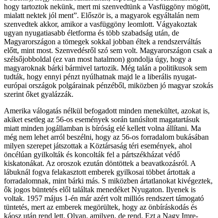
hogy tartoztok nekünk, mert mi szenvedtünk a Vasfüggöny mögött,
mialatt nektek jól ment”. Először is, a magyarok egyáltalán nem
szenvedtek akkor, amikor a vasfüggöny leomlott. Vágyakoztak
ugyan nyugatiasabb életforma és több szabadság után, de
Magyarországon a tömegek sokkal jobban éltek a rendszerváltás
előtt, mint most. Szenvedésről szó sem volt. Magyarországon csak a
szélsőjobboldal (ez van most hatalmon) gondolja úgy, hogy a
magyaroknak bárki bármivel tartozik. Még talán a politikusok sem
tudták, hogy ennyi pénzt nyúlhatnak majd le a liberális nyugat-
európai országok polgárainak pénzéből, miközben jó magyar szokás
szerint őket gyalázzák.
Amerika válogatás nélkül befogadott minden menekültet, azokat is,
akiket esetleg az 56-os események során tanúsított magatartásuk
miatt minden jogállamban is bíróság elé kellett volna állítani. Ma
még nem lehet arról beszélni, hogy az 56-os forradalom bukásában
milyen szerepet játszottak a Köztársaság téri események, ahol
öncélúan gyilkolták és koncolták fel a pártszékházat védő
kiskatonákat. Az oroszok ezután döntöttek a beavatkozásról. A
lábuknál fogva felakasztott emberek gyilkosai többet ártottak a
forradalomnak, mint bárki más. S miközben ártatlanokat kivégeztek,
ők jogos büntetés elől találtak menedéket Nyugaton. Ilyenek is
voltak. 1957 május 1-én már azért volt milliós rendszert támogató
tüntetés, mert az emberek megörültek, hogy az önbíráskodás és
káosz után rend lett. Olyan, amilyen, de rend. Ezt a Nagy Imre-