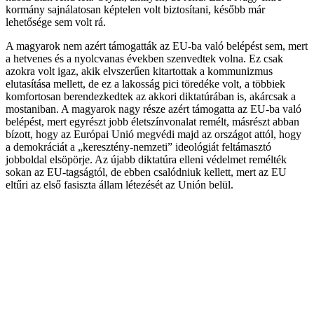
kormány sajnálatosan képtelen volt biztosítani, később már
lehetősége sem volt rá.
A magyarok nem azért támogatták az EU-ba való belépést sem, mert
a hetvenes és a nyolcvanas években szenvedtek volna. Ez csak
azokra volt igaz, akik elvszerűen kitartottak a kommunizmus
elutasítása mellett, de ez a lakosság pici töredéke volt, a többiek
komfortosan berendezkedtek az akkori diktatúrában is, akárcsak a
mostaniban. A magyarok nagy része azért támogatta az EU-ba való
belépést, mert egyrészt jobb életszínvonalat remélt, másrészt abban
bízott, hogy az Európai Unió megvédi majd az országot attól, hogy
a demokráciát a „keresztény-nemzeti” ideológiát feltámasztó
jobboldal elsöpörje. Az újabb diktatúra elleni védelmet remélték
sokan az EU-tagságtól, de ebben csalódniuk kellett, mert az EU
eltűri az első fasiszta állam létezését az Unión belül.