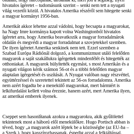
hivatalos ígéretet – tudomásunk szerint – senki nem tett a nyugati
világ vezetői közül. A hivatalos Amerika részéről sem hitegette senki
a magyar kormányt 1956-ban.
Amerikát akkor lehetne azzal vádolni, hogy becsapta a magyarokat,
ha Nagy Imre kormánya kapott volna Washingtonból hivatalos
ígéretet arra, hogy Amerika beavatkozik a magyar forradalmárok
oldalán és megvédi a magyar forradalmat a szovjetekkel szemben.
De ilyen ígéretet Amerika senkinek nem tett. Ezzel szemben a
Szabad Európa Rádiónál dolgozó, a kommunizmust utáló felelőtlen
magyarok a saját szakállukra ígérgettek mindenfélét és hitegették az
otthoniakat. A magyarok hülyítették egymást, s most Amerikán és a
nyugati világon kérik számon 56-ot és a többi felelőtlen magyar
alaptalan ígérgetését és uszítását. A Nyugat valóban nagy részvéttel,
együttérzéssel és szeretettel tekintett az 56-os forradalomra. Amerika
nem azért fogadta be a menekülő magyarokat, mert bármiért is
lelkifurdalást kellett volna éreznie, hanem azért, mert Amerika ilyen,
az amerikai emberek ilyenek.
Cseppet sem hasonlítanak azokra a magyarokra, akik gyűlölettel
tekintenek most a háború elől menekülőkre. Hugo Portisch abban is
téved, hogy „a magyarok azért léptek be a közösségbe (az EU-ba –
a Szerk.), hogy kasszírozhassanak, éspedig azzal a felkiáltással,