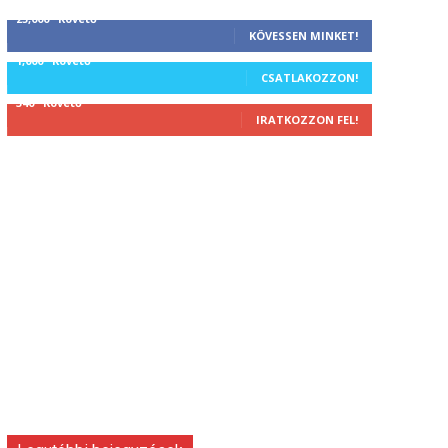
25,000
Követő
KÖVESSEN MINKET!
1,000
Követő
CSATLAKOZZON!
340
Követő
IRATKOZZON FEL!