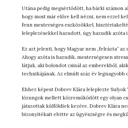
Utána pedig megsértődött, ha bárki számon aka
hogy most már előre kell nézni, nem ezzel kell f
fenn mesterséges eszközökkel, hisztériakelté
leleplezésekkel hazudott, úgy hazudik azóta 
Ez azt jelenti, hogy Magyar nem „felrázta” a
Ahogy azóta is hazudik, mesterségesen stressz
látjuk, aki bolondot csinál az emberekből, ak
technikájának. Az elmúlt száz év legnagyobb c
Ehhez képest Dobrev Klára leleplezte Sulyok 
lózungok mellett közreműködött egy olyan cs
játszottak külföldiek kezére. Dobrev Klára n
bizonyítékait elvitte az ügyészségre és megkü