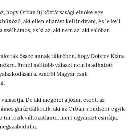
az, hogy Orbán új köztársasági elnöke egy
űnöző, aki ellen eljárást kell indítani, és le kell
a szélhámos, és ki az, aki nem az, aki valóban
mlottak össze annak tükrében, hogy Dobrev Klára
lnökre. Ennél méltóbb választ nem is adhatott
yalázkodásaira. Amiről Magyar csak
i.
választja. De aki megőrzi a józan eszét, az
lhámos garázdálkodik, aki az Orbán-rendszer egyik
tartozik változatlanul, mert ugyanazt csinálja,
 megszabadulni.