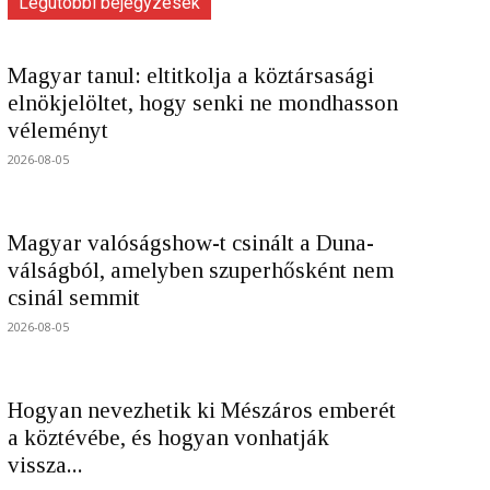
Legutóbbi bejegyzések
Magyar tanul: eltitkolja a köztársasági
elnökjelöltet, hogy senki ne mondhasson
véleményt
2026-08-05
Magyar valóságshow-t csinált a Duna-
válságból, amelyben szuperhősként nem
csinál semmit
2026-08-05
Hogyan nevezhetik ki Mészáros emberét
a köztévébe, és hogyan vonhatják
vissza...