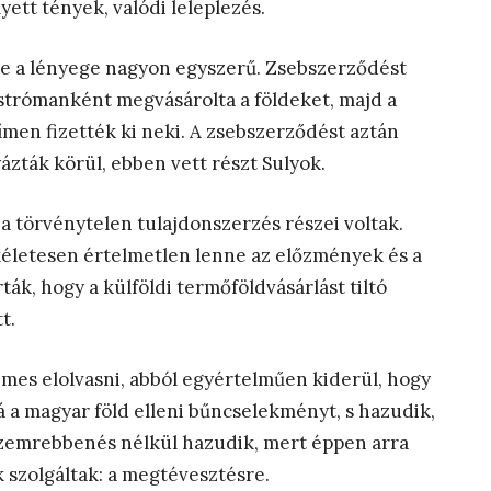
yett tények, valódi leleplezés.
de a lényege nagyon egyszerű. Zsebszerződést
 strómanként megvásárolta a földeket, majd a
ímen fizették ki neki. A zsebszerződést aztán
zták körül, ebben vett részt Sulyok.
 a törvénytelen tulajdonszerzés részei voltak.
tökéletesen értelmetlen lenne az előzmények és a
ták, hogy a külföldi termőföldvásárlást tiltó
t.
mes elolvasni, abból egyértelműen kiderül, hogy
a magyar föld elleni bűncselekményt, s hazudik,
 szemrebbenés nélkül hazudik, mert éppen arra
k szolgáltak: a megtévesztésre.