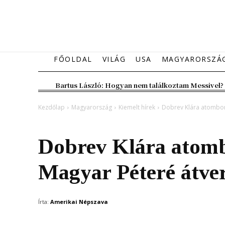
FŐOLDAL
VILÁG
USA
MAGYARORSZÁ
Bartus László: Hogyan nem találkoztam Messivel?
Kezdőlap
Magyarország
Kiemelt hírek
Dobrev Klára atombom
Magyarország
Kiemelt hírek
Dobrev Klára atomb
Magyar Péteré átve
Írta:
Amerikai Népszava