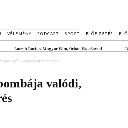
G
VÉLEMÉNY
PODCAST
SPORT
ELŐFIZETÉS
ELŐ
László Bartus: Magyar Won, Orbán Was Saved
B
bája valódi, Magyar Péteré átverés
ombája valódi,
rés