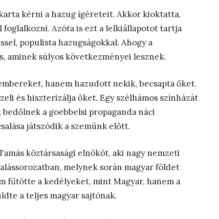
rta kérni a hazug ígéreteit. Akkor kioktatta,
oglalkozni. Azóta is ezt a lelkiállapotot tartja
ssel, populista hazugságokkal. Ahogy a
is, aminek súlyos következményei lesznek.
z embereket, hanem hazudott nekik, becsapta őket.
eli és hiszterizálja őket. Egy szélhámos színházát
ik bedőlnek a goebbelsi propaganda náci
salása játszódik a szemünk előtt.
Tamás köztársasági elnököt, aki nagy nemzeti
alássorozatban, melynek során magyar földet
em fűtötte a kedélyeket, mint Magyar, hanem a
ldte a teljes magyar sajtónak.