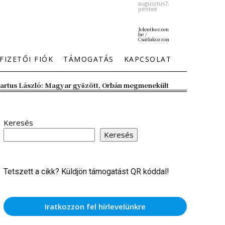
augusztus7,
péntek
Jelentkezzen
be /
Csatlakozzon
FIZETŐI FIÓK
TÁMOGATÁS
KAPCSOLAT
artus László: Magyar győzött, Orbán megmenekült
Keresés
Keresés
Tetszett a cikk? Küldjön támogatást QR kóddal!
Iratkozzon fel hírlevelünkre