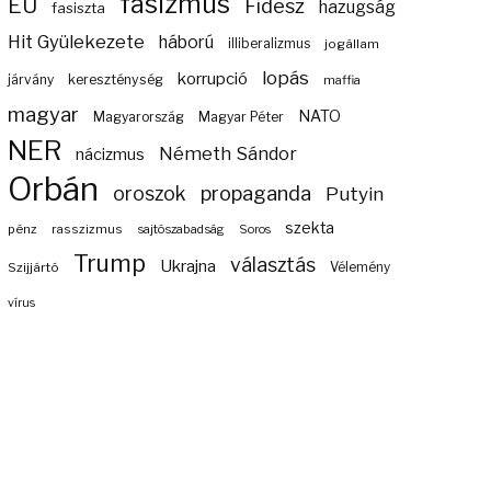
fasizmus
EU
Fidesz
hazugság
fasiszta
Hit Gyülekezete
háború
illiberalizmus
jogállam
lopás
korrupció
járvány
kereszténység
maffia
magyar
NATO
Magyarország
Magyar Péter
NER
Németh Sándor
nácizmus
Orbán
propaganda
oroszok
Putyin
szekta
pénz
rasszizmus
sajtószabadság
Soros
Trump
választás
Ukrajna
Szijjártó
Vélemény
vírus