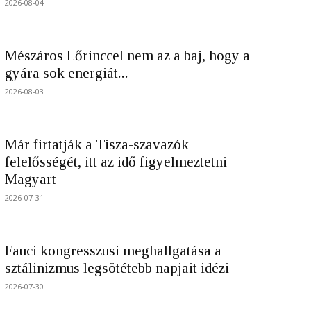
2026-08-04
Mészáros Lőrinccel nem az a baj, hogy a
gyára sok energiát...
2026-08-03
Már firtatják a Tisza-szavazók
felelősségét, itt az idő figyelmeztetni
Magyart
2026-07-31
Fauci kongresszusi meghallgatása a
sztálinizmus legsötétebb napjait idézi
2026-07-30