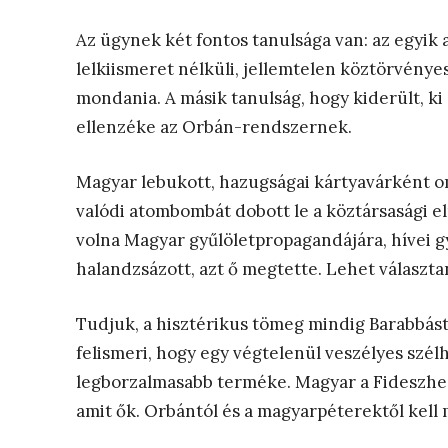
Az ügynek két fontos tanulsága van: az egyik 
lelkiismeret nélküli, jellemtelen köztörvényes b
mondania. A másik tanulság, hogy kiderült, ki 
ellenzéke az Orbán-rendszernek.
Magyar lebukott, hazugságai kártyavárként o
valódi atombombát dobott le a köztársasági e
volna Magyar gyűlöletpropagandájára, hívei g
halandzsázott, azt ő megtette. Lehet választan
Tudjuk, a hisztérikus tömeg mindig Barabbást 
felismeri, hogy egy végtelenül veszélyes szé
legborzalmasabb terméke. Magyar a Fideszhez 
amit ők. Orbántól és a magyarpéterektől kell