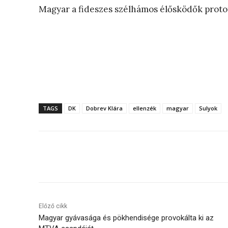
Magyar a fideszes szélhámos élősködők proto
TAGS
DK
Dobrev Klára
ellenzék
magyar
Sulyok
Megosztás
Előző cikk
Magyar gyávasága és pökhendisége provokálta ki az