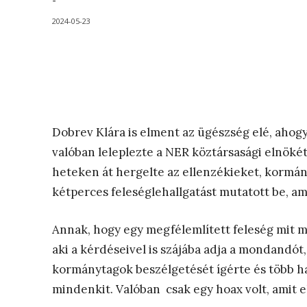
-
2024-05-23
Dobrev Klára is elment az ügészség elé, ahogy
valóban leleplezte a NER köztársasági elnökét
heteken át hergelte az ellenzékieket, kormán
kétperces feleséglehallgatást mutatott be, a
Annak, hogy egy megfélemlített feleség mit mo
aki a kérdéseivel is szájába adja a mondandót
kormánytagok beszélgetését ígérte és több ha
mindenkit. Valóban csak egy hoax volt, amit e