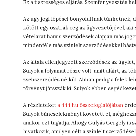
Ez a tisztességes eljárás. Szemfényvesztés hel
Az ügy jogi lépései bonyolultnak tűnhetnek, 
kötött egy osztrák cég az ügyvezetőjével, aki
vételárat hamis szerződések alapján más jogc
mindenféle más színlelt szerződésekkel bástyá
Az általa ellenjegyzett szerződések az ügylet,
Sulyok a folyamat része volt, amit aláírt, az 
zsebszerződés nélkül. Abban pedig a felek leír
törvényt játsszák ki. Sulyok ebben segédkezet
A részleteket
a 444.hu összefoglalójában
érde
Sulyok bűncselekményt követett el, méghozzá 
amikor ezt tagadja. Ahogy Gulyás Gergely is
hivatkozik, amilyen célt a színlelt szerződése