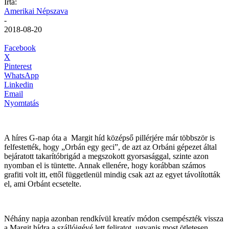
Írta:
Amerikai Népszava
-
2018-08-20
Facebook
X
Pinterest
WhatsApp
Linkedin
Email
Nyomtatás
A híres G-nap óta a Margit híd középső pillérjére már többször is
felfestették, hogy „Orbán egy geci”, de azt az Orbáni gépezet által
bejáratott takarítóbrigád a megszokott gyorsasággal, szinte azon
nyomban el is tüntette. Annak ellenére, hogy korábban számos
grafiti volt itt, ettől függetlenül mindig csak azt az egyet távolították
el, ami Orbánt ecsetelte.
Néhány napja azonban rendkívül kreatív
módon csempészték vissza
a Margit hídra a szállóigévé lett feliratot, ugyanis most ötletesen