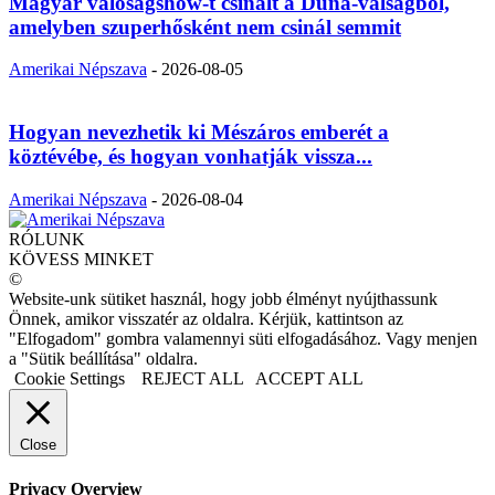
Magyar valóságshow-t csinált a Duna-válságból,
amelyben szuperhősként nem csinál semmit
Amerikai Népszava
-
2026-08-05
Hogyan nevezhetik ki Mészáros emberét a
köztévébe, és hogyan vonhatják vissza...
Amerikai Népszava
-
2026-08-04
RÓLUNK
KÖVESS MINKET
©
Website-unk sütiket használ, hogy jobb élményt nyújthassunk
Önnek, amikor visszatér az oldalra. Kérjük, kattintson az
"Elfogadom" gombra valamennyi süti elfogadásához. Vagy menjen
a "Sütik beállítása" oldalra.
Cookie Settings
REJECT ALL
ACCEPT ALL
Close
Privacy Overview