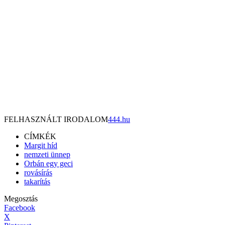
FELHASZNÁLT IRODALOM
444.hu
CÍMKÉK
Margit híd
nemzeti ünnep
Orbán egy geci
rovásírás
takarítás
Megosztás
Facebook
X