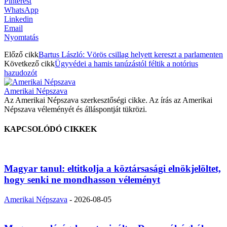
Pinterest
WhatsApp
Linkedin
Email
Nyomtatás
Előző cikk
Bartus László: Vörös csillag helyett kereszt a parlamenten
Következő cikk
Ügyvédei a hamis tanúzástól féltik a notórius
hazudozót
Amerikai Népszava
Az Amerikai Népszava szerkesztőségi cikke. Az írás az Amerikai
Népszava véleményét és álláspontját tükrözi.
KAPCSOLÓDÓ CIKKEK
Magyar tanul: eltitkolja a köztársasági elnökjelöltet,
hogy senki ne mondhasson véleményt
Amerikai Népszava
-
2026-08-05