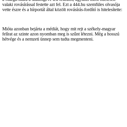
valaki rovásírással festette azt fel. Ezt a 444.hu szemfüles olvasója
vette észre és a hírportál által közölt rovásírás-fordító is hitelesítette:
Mióta azonban bejárta a médiát, hogy mit rejt a székely-magyar
felírat az szinte azon nyomban meg is szűnt létezni. Még a hosszú
hétvége és a nemzeti ünnep sem tudta megmenteni.