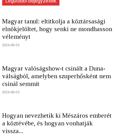
Legutóbbi bejegyzések
Magyar tanul: eltitkolja a köztársasági
elnökjelöltet, hogy senki ne mondhasson
véleményt
2026-08-05
Magyar valóságshow-t csinált a Duna-
válságból, amelyben szuperhősként nem
csinál semmit
2026-08-05
Hogyan nevezhetik ki Mészáros emberét
a köztévébe, és hogyan vonhatják
vissza...