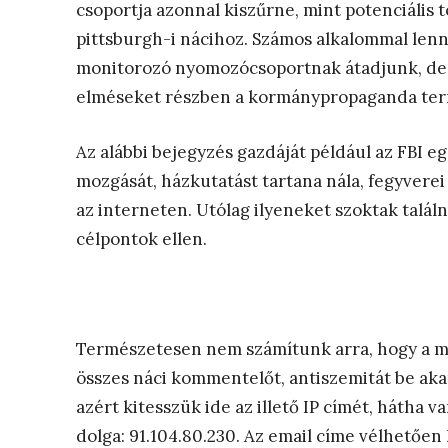
csoportja azonnal kiszűrne, mint potenciális 
pittsburgh-i nácihoz. Számos alkalommal lenn
monitorozó nyomozócsoportnak átadjunk, de il
elméseket részben a kormánypropaganda termel
Az alábbi bejegyzés gazdáját például az FBI e
mozgását, házkutatást tartana nála, fegyverei
az interneten. Utólag ilyeneket szoktak talál
célpontok ellen.
Természetesen nem számítunk arra, hogy a ma
összes náci kommentelőt, antiszemitát be ak
azért kitesszük ide az illető IP címét, hátha v
dolga: 91.104.80.230. Az email címe vélhetőe