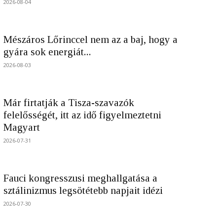
2026-08-04
Mészáros Lőrinccel nem az a baj, hogy a
gyára sok energiát...
2026-08-03
Már firtatják a Tisza-szavazók
felelősségét, itt az idő figyelmeztetni
Magyart
2026-07-31
Fauci kongresszusi meghallgatása a
sztálinizmus legsötétebb napjait idézi
2026-07-30