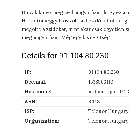
Ha valakinek meg kell magyarázni, hogy ez a 
Hitler tömeggyilkos volt, aki zsidókat ölt meg.
megölte a zsidókat, mint akár csak egyetlen zs
megmagyarázni. Még egy kis segítség:
Details for 91.104.80.230
IP:
91.104.80.230
Decimal:
1533563110
Hostname:
netacc-gpn-104-8
ASN:
8448
ISP:
Telenor Hungary
Organization:
Telenor Hungary