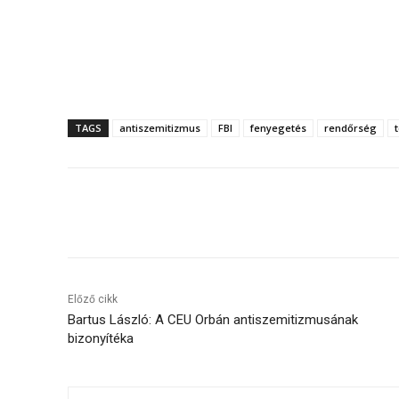
TAGS
antiszemitizmus
FBI
fenyegetés
rendőrség
Megosztás
Előző cikk
Bartus László: A CEU Orbán antiszemitizmusának
bizonyítéka