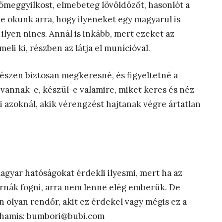
tömeggyilkost, elmebeteg lövöldözőt, hasonlót a
e okunk arra, hogy ilyeneket egy magyarul is
yen nincs. Annál is inkább, mert ezeket az
i ki, részben az látja el munícióval.
gészen biztosan megkeresné, és figyeltetné a
 vannak-e, készül-e valamire, miket keres és néz
ni azoknál, akik vérengzést hajtanak végre ártatlan
gyar hatóságokat érdekli ilyesmi, mert ha az
arnák fogni, arra nem lenne elég emberük. De
an olyan rendőr, akit ez érdekel vagy mégis ez a
n hamis: bumbori@bubi.com