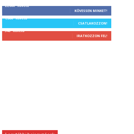
25,000
Követő
KÖVESSEN MINKET!
1,000
Követő
CSATLAKOZZON!
340
Követő
IRATKOZZON FEL!