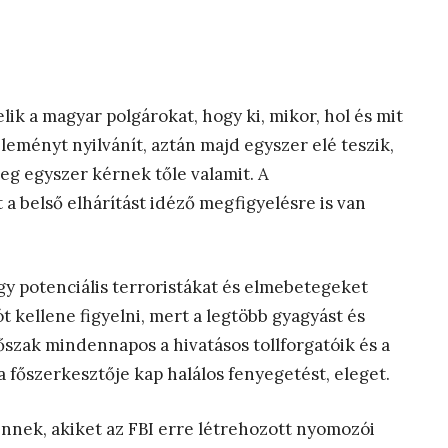
k a magyar polgárokat, hogy ki, mikor, hol és mit
eményt nyilvánít, aztán majd egyszer elé teszik,
leg egyszer kérnek tőle valamit. A
a belső elhárítást idéző megfigyelésre is van
gy potenciális terroristákat és elmebetegeket
 kellene figyelni, mert a legtöbb gyagyást és
rőszak mindennapos a hivatásos tollforgatóik és a
 főszerkesztője kap halálos fenyegetést, eleget.
nek, akiket az FBI erre létrehozott nyomozói