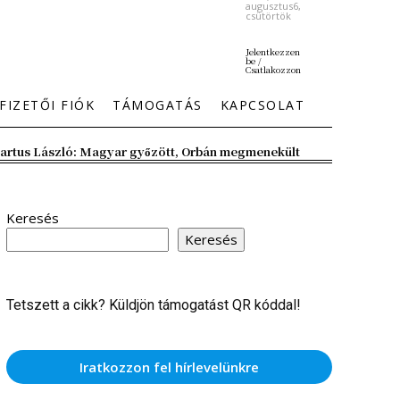
augusztus6,
csütörtök
Jelentkezzen
be /
Csatlakozzon
FIZETŐI FIÓK
TÁMOGATÁS
KAPCSOLAT
artus László: Magyar győzött, Orbán megmenekült
Keresés
Keresés
Tetszett a cikk? Küldjön támogatást QR kóddal!
Iratkozzon fel hírlevelünkre