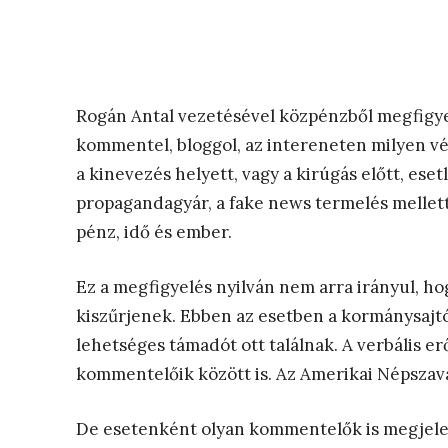
Rogán Antal vezetésével közpénzből megfigyeli
kommentel, bloggol, az intereneten milyen vél
a kinevezés helyett, vagy a kirúgás előtt, eset
propagandagyár, a fake news termelés mellett 
pénz, idő és ember.
Ez a megfigyelés nyilván nem arra irányul, ho
kiszűrjenek. Ebben az esetben a kormánysajtót
lehetséges támadót ott találnak. A verbális e
kommentelőik között is. Az Amerikai Népszava
De esetenként olyan kommentelők is megjelen