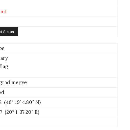
and
pe
ary
grad megye
ed
8 (46° 19′ 4.80″ N)
7 (20° 1′ 37.20″ E)