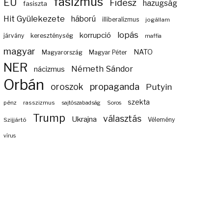
fasizmus
EU
Fidesz
hazugság
fasiszta
Hit Gyülekezete
háború
illiberalizmus
jogállam
lopás
korrupció
járvány
kereszténység
maffia
magyar
NATO
Magyarország
Magyar Péter
NER
Németh Sándor
nácizmus
Orbán
propaganda
oroszok
Putyin
szekta
pénz
rasszizmus
sajtószabadság
Soros
Trump
választás
Ukrajna
Szijjártó
Vélemény
vírus