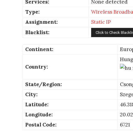
Services:
None detected
Type:
Wireless Broadb
Assignment:
Static IP
Blacklist:
Continent:
Euro
Hung
Country:
State/Region:
Cson
City:
Szeg
Latitude:
46.31
Longitude:
20.02
Postal Code:
6721