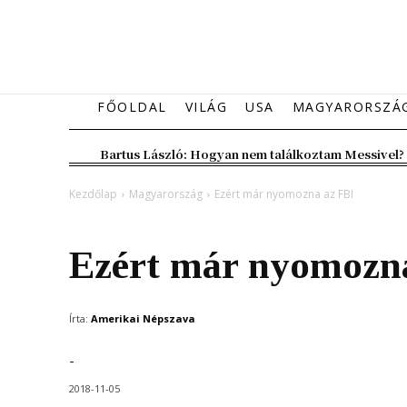
FŐOLDAL
VILÁG
USA
MAGYARORSZÁ
Bartus László: Hogyan nem találkoztam Messivel?
Kezdőlap
Magyarország
Ezért már nyomozna az FBI
Magyarország
Ezért már nyomozn
Írta:
Amerikai Népszava
-
2018-11-05