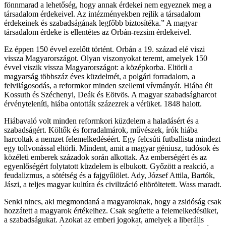
fönnmarad a lehetőség, hogy annak érdekei nem egyeznek meg a
társadalom érdekeivel. Az intézményekben rejlik a társadalom
érdekeinek és szabadságának legfőbb biztosítéka.” A magyar
társadalom érdeke is ellentétes az Orbán-rezsim érdekeivel.
Ez éppen 150 évvel ezelőtt történt. Orbán a 19. század elé viszi
vissza Magyarországot. Olyan viszonyokat teremt, amelyek 150
évvel viszik vissza Magyarországot: a középkorba. Eltörli a
magyarság többszáz éves küzdelmét, a polgári forradalom, a
felvilágosodás, a reformkor minden szellemi vívmányát. Hiába élt
Kossuth és Széchenyi, Deák és Eötvös. A magyar szabadságharcot
érvényteleníti, hiába ontották százezrek a vérüket. 1848 halott.
Hiábavaló volt minden reformkori küzdelem a haladásért és a
szabadságért. Költők és forradalmárok, művészek, írók hiába
harcoltak a nemzet felemelkedéséért. Egy felcsúti futballista mindezt
egy tollvonással eltörli. Mindent, amit a magyar géniusz, tudósok és
közéleti emberek századok során alkottak. Az emberségért és az
egyenlőségért folytatott küzdelem is elbukott. Győzött a reakció, a
feudalizmus, a sötétség és a fajgyűlölet. Ady, József Attila, Bartók,
Jászi, a teljes magyar kultúra és civilizáció eltöröltetett. Wass maradt.
Senki nincs, aki megmondaná a magyaroknak, hogy a zsidóság csak
hozzátett a magyarok értékeihez. Csak segítette a felemelkedésüket,
a szabadságukat. Azokat az emberi jogokat, amelyek a liberális