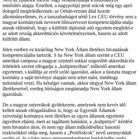
minősítés alapja. Emellett, a nagypofájú pesti srácok még egy apró
dologról megfeledkeznek: az Orbán-rezsim által hozott
alkotmányellenes, és a tanszabadságot sértő Lex CEU törvény sem a
magyar kormánynak nevezett bűnszervezet kompetenciájába utalja
annak eldöntését, hogy a külföldi diplomát adó egyetem megfelel-e
az adott ország akkreditációs követelményeinek, hanem az adott
külföldi állam.
Jelen esetben ez kizárólag New York Állam illetékes hivatalának
kompetenciájába tartozik. S ha New York állam szerint a CEU
amerikai campusa a magyar szintnél sokkal szigorúbb akkreditációs
feltételek szerint elfogadja a „kulipintyóban” működő amerikai
egyetemet, s kiállítja az erről szóló igazolást, akkor a fasiszta magyar
kormány a saját törvénye alapján nem tehet mást, minthogy
tudomásul veszi. Ha kétségei vannak, akkor tárgyal New York állam
illetékeseivel, esetleg bíróságon megtámadja New York állam
igazolását.
De a magyar sutyerákok gyülekezete, amelynek nem kevés idő
kellett annak elfogadásához is, hogy az Egyesült Államok
szövetségi kormánya nem illetékes az egyes államok egyetemi
ügyeiben eljárni, mert az tagállami hatáskör, a „kulipintyó” kérdést
nem hivatalos úton, és nem egy állam működéséhez hasonló
eszközökkel oldja meg, hanem a „PestiSrácok” nevű szennyoldalt
uszítja rá, és a fake news propagandagépezet hatáskörébe utalja.