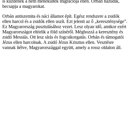
is küzdenek a nem menekültek migrációja ellen. Orbán hazudik,
becsapja a magyarokat.
Orbán antiszemita és náci államot épít. Egész rendszere a zsidók
ellen harcol és a zsidók ellen uszít. Ezt jelenti az ő „kereszténysége”.
Ez Magyarország pusztulásához vezet. Lesz olyan idő, amikor ezért
Magyarországot eltörlik a föld színéről. Méghozzá a keresztény és
zsidó Messiás. Ott lesz sírás és fogcsikorgatás. Orbán és támogatói
Jézus ellen harcolnak. A zsidó Jézus Krisztus ellen. Vesztésre
vannak ítélve, Magyarországgal együtt, amely a rossz oldalon áll.