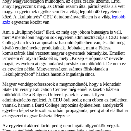
hogy Magyarországon működjön, az egész csalók üzelme. Erről
annyit jegyezzünk meg, az Orbán-rezsim által pártirányítás alá vett
magyar egyetemek egyike sem fér a világ legjobb 400 egyeteme
közé. A „kulipintyós” CEU öt tudományterületen is a világ
legjobb
száz
egyeteme között van.
Ami a „kulipintyózást” illeti, ez még egy jókora butaságra is vall,
mert Amerikában nagyon sok egyetem adminisztrációja a CEU Bard
College-ban levő campusához hasonló épületben van, és attól még
kiváló eredményeket produkálnak. Jobbakat, mint a Fidesz
komisszárok által vezetett magyar egyetemek bármelyike. Emellett
ismertem én olyan főiskolát is, mely „Közép-európainak” nevezte
magát, és éveken át egy budaörsi présházban működött. De nem ez
az egyetlen példa. Magyarországon számos főiskolának a
„lekulipintyózott” házhoz hasonló ingatlanja sincs.
Magyar vendégprofesszorok a megmondhatói, hogy a Montclair
State University Education Centere még ennél is kisebb házban
működött. De a Rutgers University-nek is vannak ilyen
adminisztrációs épületei. A CEU órái pedig nem ebben az épületben
vannak, hanem a Bard College impozáns épületeiben, amelyekről
egyetlen képet se közölt az orbáni propaganda, pedig attól elállhatna
az egyszeri magyar fasiszta lélegzete.
Az egyetemi akkreditációt pedig nem ingatlanügynökök végzik.
Nem az épületek mérete vagy ornamentikája a tudományos