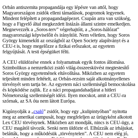
Orbán antiszemita propagandája egy lépésre van attól, hogy
Magyarországon zsidók elleni támadások, pogromok legyenek.
Mindent felépített a propagandagépezet. Csupán arra van szükség,
hogy a Figyelő által megkezdett listázás állami szintre emelkedjen.
Megnevezzék a „Soros-terv” végrehajtóit, a „Soros-hálózat”
magyarországi képviselőit és irányítóit. Nem véletlen, hogy Soros
György kimenekíti az országból az Open Society alapítványt és a
CEU-t is, hogy megelőzze a fizikai erőszakot, az egyetem
felgyújtását. A testi épségüket félti.
A CEU elüldözése ennek a folyamatnak egyik fontos állomása.
Szimbolikus a nemzetközi zsidó világ-összeesküvést megtestesítő
Soros György egyetemének eltávolítása. Miközben az egyetem
teljesített minden feltételt, az Orbán-rezsim saját alkotmányellenes
törvényét sem tartja be. Az egyetem náci szellemiségű bemocskolása
és köpködése zajlik. Ez a náci propagandahadjárat a hitleri
Németország szellemiségét idézi. Ilyen mocskot, amit a CEU-ra
szórnak, az SA óta nem látott Európa.
Kigúnyolják a „
csaló
” zsidót, hogy egy „kulipintyóban” nyitotta
meg az amerikai campusát, hogy megfeleljen az ürügyként alkotott
Lex CEU törvénynek. Miközben azt mondják, nincs is CEU-ügy, a
CEU magától távozik. Senki nem üldözte el. Elhúzzák az irhájukat,
belátták, hogy a működésük „törvénytelen”. A CEU nem elég jó,