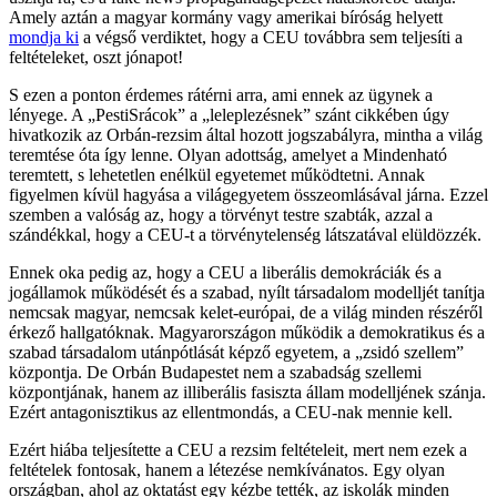
Amely aztán a magyar kormány vagy amerikai bíróság helyett
mondja ki
a végső verdiktet, hogy a CEU továbbra sem teljesíti a
feltételeket, oszt jónapot!
S ezen a ponton érdemes rátérni arra, ami ennek az ügynek a
lényege. A „PestiSrácok” a „leleplezésnek” szánt cikkében úgy
hivatkozik az Orbán-rezsim által hozott jogszabályra, mintha a világ
teremtése óta így lenne. Olyan adottság, amelyet a Mindenható
teremtett, s lehetetlen enélkül egyetemet működtetni. Annak
figyelmen kívül hagyása a világegyetem összeomlásával járna. Ezzel
szemben a valóság az, hogy a törvényt testre szabták, azzal a
szándékkal, hogy a CEU-t a törvénytelenség látszatával elüldözzék.
Ennek oka pedig az, hogy a CEU a liberális demokráciák és a
jogállamok működését és a szabad, nyílt társadalom modelljét tanítja
nemcsak magyar, nemcsak kelet-európai, de a világ minden részéről
érkező hallgatóknak. Magyarországon működik a demokratikus és a
szabad társadalom utánpótlását képző egyetem, a „zsidó szellem”
központja. De Orbán Budapestet nem a szabadság szellemi
központjának, hanem az illiberális fasiszta állam modelljének szánja.
Ezért antagonisztikus az ellentmondás, a CEU-nak mennie kell.
Ezért hiába teljesítette a CEU a rezsim feltételeit, mert nem ezek a
feltételek fontosak, hanem a létezése nemkívánatos. Egy olyan
országban, ahol az oktatást egy kézbe tették, az iskolák minden