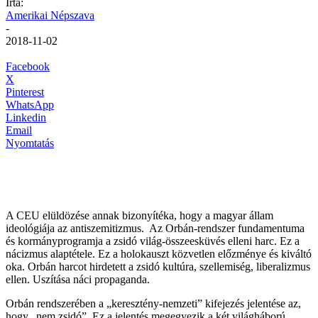
Írta:
Amerikai Népszava
-
2018-11-02
Facebook
X
Pinterest
WhatsApp
Linkedin
Email
Nyomtatás
A CEU elüldözése annak bizonyítéka, hogy a magyar állam
ideológiája az antiszemitizmus. Az Orbán-rendszer fundamentuma
és kormányprogramja a zsidó világ-összeesküvés elleni harc. Ez a
nácizmus alaptétele. Ez a holokauszt közvetlen előzménye és kiváltó
oka. Orbán harcot hirdetett a zsidó kultúra, szellemiség, liberalizmus
ellen. Uszítása náci propaganda.
Orbán rendszerében a „keresztény-nemzeti” kifejezés jelentése az,
hogy „nem zsidó”. Ez a jelentés megegyezik a két világháború