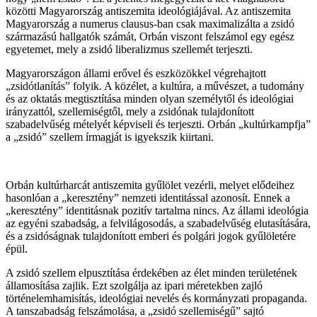
közötti Magyarország antiszemita ideológiájával. Az antiszemita
Magyarország a numerus clausus-ban csak maximalizálta a zsidó
származású hallgatók számát, Orbán viszont felszámol egy egész
egyetemet, mely a zsidó liberalizmus szellemét terjeszti.
Magyarországon állami erővel és eszközökkel végrehajtott
„zsidótlanítás” folyik. A közélet, a kultúra, a művészet, a tudomány
és az oktatás megtisztítása minden olyan személytől és ideológiai
irányzattól, szellemiségtől, mely a zsidónak tulajdonított
szabadelvűség mételyét képviseli és terjeszti. Orbán „kultúrkampfja”
a „zsidó” szellem írmagját is igyekszik kiirtani.
Orbán kultúrharcát antiszemita gyűlölet vezérli, melyet elődeihez
hasonlóan a „keresztény” nemzeti identitással azonosít. Ennek a
„keresztény” identitásnak pozitív tartalma nincs. Az állami ideológia
az egyéni szabadság, a felvilágosodás, a szabadelvűség elutasítására,
és a zsidóságnak tulajdonított emberi és polgári jogok gyűlöletére
épül.
A zsidó szellem elpusztítása érdekében az élet minden területének
államosítása zajlik. Ezt szolgálja az ipari méretekben zajló
történelemhamisítás, ideológiai nevelés és kormányzati propaganda.
A tanszabadság felszámolása, a „zsidó szellemiségű” sajtó