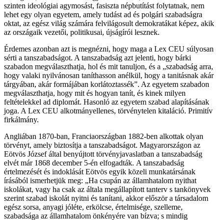
szinten ideológiai agymosást, fasiszta népbutítást folytatnak, nem
lehet egy olyan egyetem, amely tudást ad és polgári szabadságra
oktat, az egész világ számára felvilágosult demokratákat képez, akik
az országaik vezetői, politikusai, újságírói lesznek.
Érdemes azonban azt is megnézni, hogy maga a Lex CEU súlyosan
sérti a tanszabadságot. A tanszabadság azt jelenti, hogy bárki
szabadon megválaszthatja, hol és mit tanuljon, és a „szabadság arra,
hogy valaki nyilvánosan taníthasson anélkül, hogy a tanitásnak akár
tárgyában, akár formájában korlátoztassék”. Az egyetem szabadon
megválaszthatja, hogy mit és hogyan tanít, és kinek milyen
feltételekkel ad diplomát. Hasonló az egyetem szabad alapításának
joga. A Lex CEU alkotmányellenes, törvénytelen kitaláció. Primitív
firkálmány.
Angliában 1870-ban, Franciaországban 1882-ben alkottak olyan
törvényt, amely biztosítja a tanszabadságot. Magyarországon az
Eötvös József által benyújtott törvényjavaslatban a tanszabadság
elvét már 1868 december 5-én elfogadták. A tanszabadság
értelmezését és indoklását Eötvös egyik közeli munkatársának
írásából ismerhetjük meg: „Ha csupán az államhatalom nyithat
iskolákat, vagy ha csak az általa megállapított tanterv s tankönyvek
szerint szabad iskolát nyitni és tanítani, akkor először a társadalom
egész sorsa, anyagi jóléte, erkölcse, értelmisége, szelleme,
szabadsága az államhatalom önkényére van bízva; s mindig