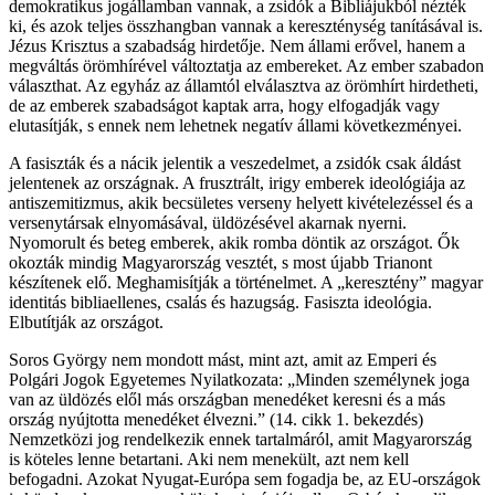
demokratikus jogállamban vannak, a zsidók a Bibliájukból nézték
ki, és azok teljes összhangban vannak a kereszténység tanításával is.
Jézus Krisztus a szabadság hirdetője. Nem állami erővel, hanem a
megváltás örömhírével változtatja az embereket. Az ember szabadon
választhat. Az egyház az államtól elválasztva az örömhírt hirdetheti,
de az emberek szabadságot kaptak arra, hogy elfogadják vagy
elutasítják, s ennek nem lehetnek negatív állami következményei.
A fasiszták és a nácik jelentik a veszedelmet, a zsidók csak áldást
jelentenek az országnak. A frusztrált, irigy emberek ideológiája az
antiszemitizmus, akik becsületes verseny helyett kivételezéssel és a
versenytársak elnyomásával, üldözésével akarnak nyerni.
Nyomorult és beteg emberek, akik romba döntik az országot. Ők
okozták mindig Magyarország vesztét, s most újabb Trianont
készítenek elő. Meghamisítják a történelmet. A „keresztény” magyar
identitás bibliaellenes, csalás és hazugság. Fasiszta ideológia.
Elbutítják az országot.
Soros György nem mondott mást, mint azt, amit az Emperi és
Polgári Jogok Egyetemes Nyilatkozata: „Minden személynek joga
van az üldözés elől más országban menedéket keresni és a más
ország nyújtotta menedéket élvezni.” (14. cikk 1. bekezdés)
Nemzetközi jog rendelkezik ennek tartalmáról, amit Magyarország
is köteles lenne betartani. Aki nem menekült, azt nem kell
befogadni. Azokat Nyugat-Európa sem fogadja be, az EU-országok