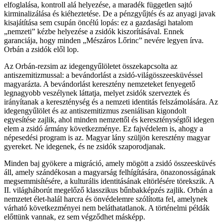
elfoglalása, kontroll alá helyezése, a maradék független sajtó
kirminalizálása és kiéheztetése. De a pénzgyűjtés és az anyagi javak
kisajátítása sem csupán öncélú lopás: ez a gazdasági hatalom
„nemzeti” kézbe helyezése a zsidók kiszorításával. Ennek
garanciája, hogy minden „Mészáros Lőrinc” nevére legyen írva.
Orbán a zsidók elől lop.
Az Orbán-rezsim az idegengyűlöletet összekapcsolta az
antiszemitizmussal: a bevándorlást a zsidó-világösszeesküvéssel
magyarázta. A bevándorlást keresztény nemzeteket fenyegető
legnagyobb veszélynek láttatja, melyet zsidók szerveztek és
irányítanak a kereszténység és a nemzeti identitás felszámolására. Az
idegengyűlölet és az antiszemitizmus zseniálisan kigondolt
egyesítése zajlik, ahol minden nemzettől és kereszténységtől idegen
elem a zsidó ármány következménye. Ez fajvédelem is, ahogy a
népesedési program is az. Magyar lány szüljön keresztény magyar
gyereket. Ne idegenek, és ne zsidók szaporodjanak.
Minden baj gyökere a migráció, amely mögött a zsidó összeesküvés
áll, amely szándékosan a magyarság felhígítására, önazonosságának
megsemmisítésére, a kulturális identitásának eltörlésére törekszik. A
II. világháborút megelőző klasszikus bűnbakképzés zajlik. Orbán a
nemzetet élet-halál harcra és önvédelemre szólította fel, amelynek
várható következményei nem beláthatatlanok. A történelmi példák
előttünk vannak, ez sem végződhet másképp.