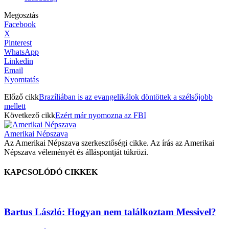
Megosztás
Facebook
X
Pinterest
WhatsApp
Linkedin
Email
Nyomtatás
Előző cikk
Brazíliában is az evangelikálok döntöttek a szélsőjobb
mellett
Következő cikk
Ezért már nyomozna az FBI
Amerikai Népszava
Az Amerikai Népszava szerkesztőségi cikke. Az írás az Amerikai
Népszava véleményét és álláspontját tükrözi.
KAPCSOLÓDÓ CIKKEK
Bartus László: Hogyan nem találkoztam Messivel?