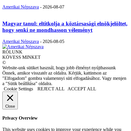
Amerikai Népszava
-
2026-08-07
Magyar tanul: eltitkolja a köztársasági elnökjelöltet,
hogy senki ne mondhasson véleményt
Amerikai Népszava
-
2026-08-05
RÓLUNK
KÖVESS MINKET
©
Website-unk sütiket használ, hogy jobb élményt nyújthassunk
Önnek, amikor visszatér az oldalra. Kérjük, kattintson az
"Elfogadom" gombra valamennyi süti elfogadásához. Vagy menjen
a "Sütik beállítása" oldalra.
Cookie Settings
REJECT ALL
ACCEPT ALL
Close
Privacy Overview
This website uses cookies to improve your experience while you