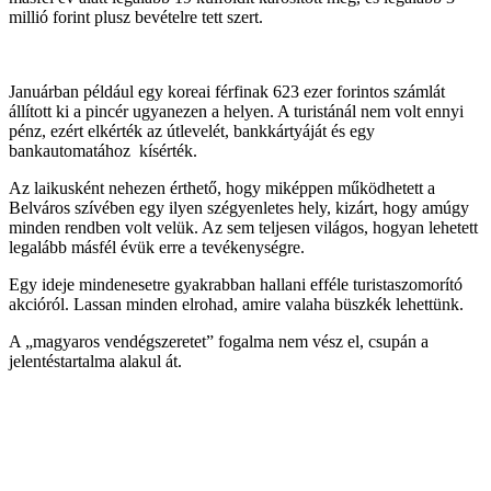
millió forint plusz bevételre tett szert.
Januárban például egy koreai férfinak 623 ezer forintos számlát
állított ki a pincér ugyanezen a helyen. A turistánál nem volt ennyi
pénz, ezért elkérték az útlevelét, bankkártyáját és egy
bankautomatához kísérték.
Az laikusként nehezen érthető, hogy miképpen működhetett a
Belváros szívében egy ilyen szégyenletes hely, kizárt, hogy amúgy
minden rendben volt velük. Az sem teljesen világos, hogyan lehetett
legalább másfél évük erre a tevékenységre.
Egy ideje mindenesetre gyakrabban hallani efféle turistaszomorító
akcióról. Lassan minden elrohad, amire valaha büszkék lehettünk.
A „magyaros vendégszeretet” fogalma nem vész el, csupán a
jelentéstartalma alakul át.