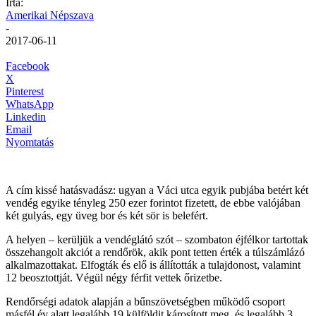
Írta:
Amerikai Népszava
-
2017-06-11
Facebook
X
Pinterest
WhatsApp
Linkedin
Email
Nyomtatás
A cím kissé hatásvadász: ugyan a Váci utca egyik pubjába betért két
vendég egyike tényleg 250 ezer forintot fizetett, de ebbe valójában
két gulyás, egy üveg bor és két sör is belefért.
A helyen – kerüljük a vendéglátó szót – szombaton éjfélkor tartottak
összehangolt akciót a rendőrök, akik pont tetten érték a túlszámlázó
alkalmazottakat. Elfogták és elő is állították a tulajdonost, valamint
12 beosztottját. Végül négy férfit vettek őrizetbe.
Rendőrségi adatok alapján a bűnszövetségben működő csoport
másfél év alatt legalább 19 külföldit károsított meg, és legalább 3