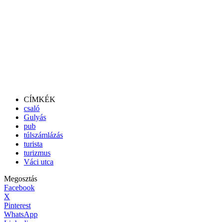
CÍMKÉK
csaló
Gulyás
pub
túlszámlázás
turista
turizmus
Váci utca
Megosztás
Facebook
X
Pinterest
WhatsApp