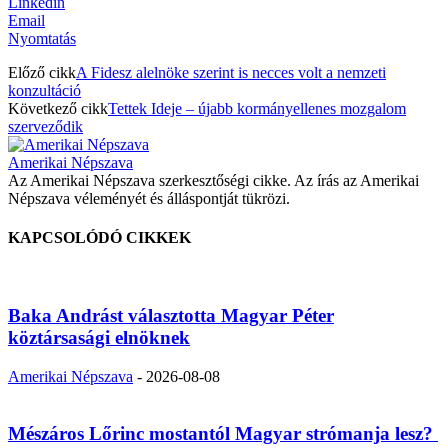
Linkedin
Email
Nyomtatás
Előző cikk
A Fidesz alelnöke szerint is necces volt a nemzeti
konzultáció
Következő cikk
Tettek Ideje – újabb kormányellenes mozgalom
szerveződik
Amerikai Népszava
Az Amerikai Népszava szerkesztőségi cikke. Az írás az Amerikai
Népszava véleményét és álláspontját tükrözi.
KAPCSOLÓDÓ CIKKEK
Baka Andrást választotta Magyar Péter
köztársasági elnöknek
Amerikai Népszava
-
2026-08-08
Mészáros Lőrinc mostantól Magyar strómanja lesz?