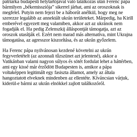
pátriárka budapesti helytartójával való találkozás után Ferenc pápa
bármilyen „békemissziója” sikerrel járhat, ami az oroszoknak is
megfelel. Putyin nem fejezi be a háborút anélkül, hogy meg ne
szerezze legalább az annektált ukrán területeket. Márpedig, ha Kirill
emberével egyezett meg valamiben, akkor azt az ukránok nem
fogadják el. Ha pedig Zelenszkij álláspontját támogatja, azt az
oroszok utasítják el. Ezért nem marad más alternatíva, mint Ukrajna
támogatása, az agresszor kiszorítása, és az ukrán győzelem.
Ha Ferenc pápa nyilvánosan kezdené követelni az ukrán
fegyverletételt (az azonnali tűzszünet azt jelentené), akkor a
Vatikánban valami nagyon súlyos és sötét fordulat lehet a háttérben,
ami egy kissé már érződött Budapesten is, amikor a pápa
voltaképpen legitimált egy fasiszta államot, amely az általa
hangoztatott elveknek mindenben az ellentéte. Kíváncsian várjuk,
kiderül-e bármi az ukrán elnökkel zajlott találkozóról.