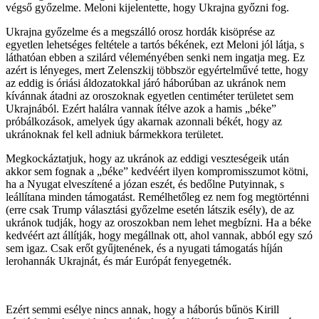
végső győzelme. Meloni kijelentette, hogy Ukrajna győzni fog.
Ukrajna győzelme és a megszálló orosz hordák kisöprése az
egyetlen lehetséges feltétele a tartós békének, ezt Meloni jól látja, s
láthatóan ebben a szilárd véleményében senki nem ingatja meg. Ez
azért is lényeges, mert Zelenszkij többször egyértelművé tette, hogy
az eddig is óriási áldozatokkal járó háborúban az ukránok nem
kívánnak átadni az oroszoknak egyetlen centiméter területet sem
Ukrajnából. Ezért halálra vannak ítélve azok a hamis „béke”
próbálkozások, amelyek úgy akarnak azonnali békét, hogy az
ukránoknak fel kell adniuk bármekkora területet.
Megkockáztatjuk, hogy az ukránok az eddigi veszteségeik után
akkor sem fognak a „béke” kedvéért ilyen kompromisszumot kötni,
ha a Nyugat elveszítené a józan eszét, és bedőlne Putyinnak, s
leállítana minden támogatást. Remélhetőleg ez nem fog megtörténni
(erre csak Trump választási győzelme esetén látszik esély), de az
ukránok tudják, hogy az oroszokban nem lehet megbízni. Ha a béke
kedvéért azt állítják, hogy megállnak ott, ahol vannak, abból egy szó
sem igaz. Csak erőt gyűjtenének, és a nyugati támogatás híján
lerohannák Ukrajnát, és már Európát fenyegetnék.
Ezért semmi esélye nincs annak, hogy a háborús bűnös Kirill