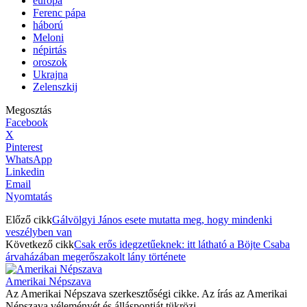
európa
Ferenc pápa
háború
Meloni
népirtás
oroszok
Ukrajna
Zelenszkij
Megosztás
Facebook
X
Pinterest
WhatsApp
Linkedin
Email
Nyomtatás
Előző cikk
Gálvölgyi János esete mutatta meg, hogy mindenki
veszélyben van
Következő cikk
Csak erős idegzetűeknek: itt látható a Böjte Csaba
árvaházában megerőszakolt lány története
Amerikai Népszava
Az Amerikai Népszava szerkesztőségi cikke. Az írás az Amerikai
Népszava véleményét és álláspontját tükrözi.