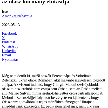
az olasz kormány elutasítja
Írta:
Amerikai Népszava
-
2023-05-13
Facebook
X
Pinterest
WhatsApp
Linkedin
Email
Nyomtatás
Még nem derült ki, miről beszélt Ferenc pápa és Volodimir
Zelenszkij ukrán elnök Rómában, akit magánbeszélgetésen fogadott
a pápa. Az viszont tudható, hogy Giorgia Meloni szélsőjobboldali
olasz miniszterelnök nem osztja sem Orbán, sem az Orbán mellett
álló Matteo Salvini miniszterelnök-helyettes oroszpárti álláspontját.
Meloni a Zelenszkijjel folytatott beszélgetésen kijelentette, hogy
Olaszország továbbra is teljes mértékben támogatja Ukrajnát,
ameddig csak szükséges. Ez pedig nem lehet más, mint Ukrajna