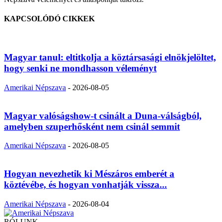
KAPCSOLÓDÓ CIKKEK
Magyar tanul: eltitkolja a köztársasági elnökjelöltet,
hogy senki ne mondhasson véleményt
Amerikai Népszava
-
2026-08-05
Magyar valóságshow-t csinált a Duna-válságból,
amelyben szuperhősként nem csinál semmit
Amerikai Népszava
-
2026-08-05
Hogyan nevezhetik ki Mészáros emberét a
köztévébe, és hogyan vonhatják vissza...
Amerikai Népszava
-
2026-08-04
RÓLUNK