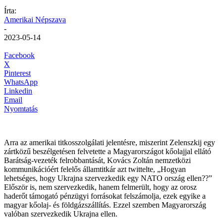
Írta:
Amerikai Népszava
-
2023-05-14
Facebook
X
Pinterest
WhatsApp
Linkedin
Email
Nyomtatás
Arra az amerikai titkosszolgálati jelentésre, miszerint Zelenszkij egy
zártközű beszélgetésen felvetette a Magyarországot kőolajjal ellátó
Barátság-vezeték felrobbantását, Kovács Zoltán nemzetközi
kommunikációért felelős államtitkár azt twittelte, „Hogyan
lehetséges, hogy Ukrajna szervezkedik egy NATO ország ellen??”
Először is, nem szervezkedik, hanem felmerült, hogy az orosz
haderőt támogató pénzügyi forrásokat felszámolja, ezek egyike a
magyar kőolaj- és földgázszállítás. Ezzel szemben Magyarország
valóban szervezkedik Ukrajna ellen.