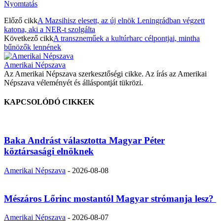
Nyomtatás
Előző cikk
A Mazsihisz elesett, az új elnök Leningrádban végzett
katona, aki a NER-t szolgálta
Következő cikk
A transzneműek a kultúrharc célpontjai, mintha
bűnözők lennének
Amerikai Népszava
Az Amerikai Népszava szerkesztőségi cikke. Az írás az Amerikai
Népszava véleményét és álláspontját tükrözi.
KAPCSOLÓDÓ CIKKEK
Baka Andrást választotta Magyar Péter
köztársasági elnöknek
Amerikai Népszava
-
2026-08-08
Mészáros Lőrinc mostantól Magyar strómanja lesz?
Amerikai Népszava
-
2026-08-07