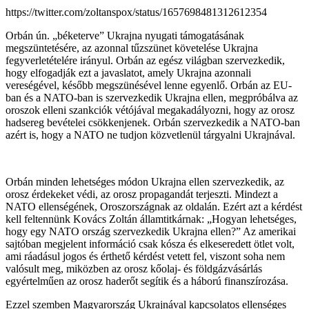
https://twitter.com/zoltanspox/status/1657698481312612354
Orbán ún. „béketerve” Ukrajna nyugati támogatásának
megszüntetésére, az azonnal tűzszünet követelése Ukrajna
fegyverletételére irányul. Orbán az egész világban szervezkedik,
hogy elfogadják ezt a javaslatot, amely Ukrajna azonnali
vereségével, később megszünésével lenne egyenlő. Orbán az EU-
ban és a NATO-ban is szervezkedik Ukrajna ellen, megpróbálva az
oroszok elleni szankciók vétójával megakadályozni, hogy az orosz
hadsereg bevételei csökkenjenek. Orbán szervezkedik a NATO-ban
azért is, hogy a NATO ne tudjon közvetlenül tárgyalni Ukrajnával.
Orbán minden lehetséges módon Ukrajna ellen szervezkedik, az
orosz érdekeket védi, az orosz propagandát terjeszti. Mindezt a
NATO ellenségének, Oroszországnak az oldalán. Ezért azt a kérdést
kell feltennünk Kovács Zoltán államtitkárnak: „Hogyan lehetséges,
hogy egy NATO ország szervezkedik Ukrajna ellen?” Az amerikai
sajtóban megjelent információ csak kósza és elkeseredett ötlet volt,
ami ráadásul jogos és érthető kérdést vetett fel, viszont soha nem
valósult meg, miközben az orosz kőolaj- és földgázvásárlás
egyértelműen az orosz haderőt segítik és a háború finanszírozása.
Ezzel szemben Magyarország Ukrajnával kapcsolatos ellenséges