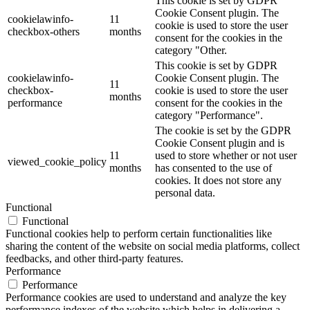
This cookie is set by GDPR
Cookie Consent plugin. The
cookielawinfo-
11
cookie is used to store the user
checkbox-others
months
consent for the cookies in the
category "Other.
This cookie is set by GDPR
cookielawinfo-
Cookie Consent plugin. The
11
checkbox-
cookie is used to store the user
months
performance
consent for the cookies in the
category "Performance".
The cookie is set by the GDPR
Cookie Consent plugin and is
11
used to store whether or not user
viewed_cookie_policy
months
has consented to the use of
cookies. It does not store any
personal data.
Functional
Functional
Functional cookies help to perform certain functionalities like
sharing the content of the website on social media platforms, collect
feedbacks, and other third-party features.
Performance
Performance
Performance cookies are used to understand and analyze the key
performance indexes of the website which helps in delivering a