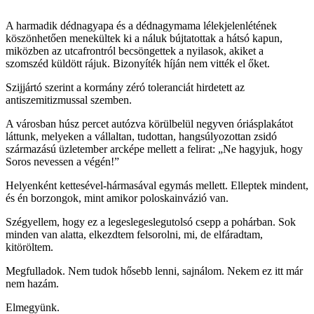
A harmadik dédnagyapa és a dédnagymama lélekjelenlétének
köszönhetően menekültek ki a náluk bújtatottak a hátsó kapun,
miközben az utcafrontról becsöngettek a nyilasok, akiket a
szomszéd küldött rájuk. Bizonyíték híján nem vitték el őket.
Szijjártó szerint a kormány zéró toleranciát hirdetett az
antiszemitizmussal szemben.
A városban húsz percet autózva körülbelül negyven óriásplakátot
láttunk, melyeken a vállaltan, tudottan, hangsúlyozottan zsidó
származású üzletember arcképe mellett a felirat: „Ne hagyjuk, hogy
Soros nevessen a végén!”
Helyenként kettesével-hármasával egymás mellett. Elleptek mindent,
és én borzongok, mint amikor poloskainvázió van.
Szégyellem, hogy ez a legeslegeslegutolsó csepp a pohárban. Sok
minden van alatta, elkezdtem felsorolni, mi, de elfáradtam,
kitöröltem.
Megfulladok. Nem tudok hősebb lenni, sajnálom. Nekem ez itt már
nem hazám.
Elmegyünk.