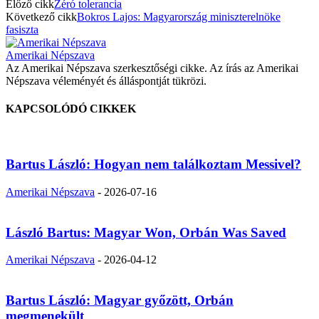
Előző cikk
Zéró tolerancia
Következő cikk
Bokros Lajos: Magyarország miniszterelnöke
fasiszta
Amerikai Népszava
Az Amerikai Népszava szerkesztőségi cikke. Az írás az Amerikai
Népszava véleményét és álláspontját tükrözi.
KAPCSOLÓDÓ CIKKEK
Bartus László: Hogyan nem találkoztam Messivel?
Amerikai Népszava
-
2026-07-16
László Bartus: Magyar Won, Orbán Was Saved
Amerikai Népszava
-
2026-04-12
Bartus László: Magyar győzött, Orbán
megmenekült