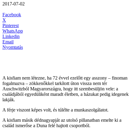
2017-07-02
Facebook
X
Pinterest
WhatsApp
Linkedin
Email
Nyomtatás
A kisfiam nem létezne, ha 72 évvel ezelőtt egy asszony – finoman
fogalmazva – zökkenőkkel tarkított úton vissza nem tér
Auschwitzból Magyarországra, hogy itt szembesüljön vele: a
családjából egyedüliként maradt életben, a házukat pedig idegenek
lakják.
A férje viszont képes volt, és túlélte a munkaszolgálatot.
A kisfiam másik dédnagyapját az utolsó pillanatban emelte ki a
család ismerőse a Duna felé hajtott csoportból.