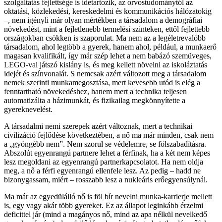
szolgáltatás fejlettsége is idetartozik, az orvostudománytól az
oktatási, közlekedési, kereskedelmi és kommunikációs hálózatokig
–, nem igényli már olyan mértékben a társadalom a demográfiai
növekedést, mint a fejletlenebb termelési szinteken, ettől fejlettebb
országokban csökken is szaporulat. Ma nem az a legéletrevalóbb
társadalom, ahol legtöbb a gyerek, hanem ahol, például, a munkaerő
magasan kvalifikált, így már szép lehet a nem babázó szemüveges,
LEGO-val játszó kislány is, és meg kellett növelni az iskoláztatás
idejét és színvonalát. S nemcsak azért változott meg a társadalom
nemek szerinti munkamegosztása, mert kevesebb utód is elég a
fenntartható növekedéshez, hanem mert a technika teljesen
automatizálta a házimunkát, és fizikailag megkönnyítette a
gyereknevelést.
A társadalmi nemi szerepek azért változnak, mert a technikai
civilizáció fejlődése következtében, a nő ma már minden, csak nem
a „gyöngébb nem”. Nem szorul se védelemre, se fölszabadításra.
Abszolút egyenrangú partnere lehet a férfinak, ha a két nem képes
lesz megoldani az egyenrangú partnerkapcsolatot. Ha nem oldja
meg, a nő a férfi egyenrangú ellenfele lesz. Az pedig – hadd ne
bizonygassam, miért – rosszabb lesz a nukleáris erőegyensúlynál.
Ma már az egyedülálló nő is föl bír nevelni munka-karrierje mellett
is, egy vagy akár több gyereket. Ez az állapot leginkább érzelmi
deficittel jár (mind a magányos nő, mind az apa nélkül nevelkedő