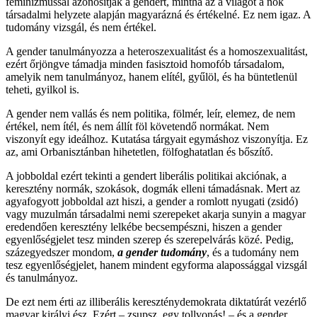
feminizmussal azonosítják a gendert, mintha az a világot a nők
társadalmi helyzete alapján magyarázná és értékelné. Ez nem igaz. A
tudomány vizsgál, és nem értékel.
A gender tanulmányozza a heteroszexualitást és a homoszexualitást,
ezért őrjöngve támadja minden fasisztoid homofób társadalom,
amelyik nem tanulmányoz, hanem elítél, gyűlöl, és ha büntetlenül
teheti, gyilkol is.
A gender nem vallás és nem politika, fölmér, leír, elemez, de nem
értékel, nem ítél, és nem állít föl követendő normákat. Nem
viszonyít egy ideálhoz. Kutatása tárgyait egymáshoz viszonyítja. Ez
az, ami Orbanisztánban hihetetlen, fölfoghatatlan és bőszítő.
A jobboldal ezért tekinti a gendert liberális politikai akciónak, a
keresztény normák, szokások, dogmák elleni támadásnak. Mert az
agyafogyott jobboldal azt hiszi, a gender a romlott nyugati (zsidó)
vagy muzulmán társadalmi nemi szerepeket akarja sunyin a magyar
eredendően keresztény lelkébe becsempészni, hiszen a gender
egyenlőségjelet tesz minden szerep és szerepelvárás közé. Pedig,
százegyedszer mondom,
a gender tudomány
, és a tudomány nem
tesz egyenlőségjelet, hanem mindent egyforma alapossággal vizsgál
és tanulmányoz.
De ezt nem érti az illiberális kereszténydemokrata diktatúrát vezérlő
magyar királyi ész. Ezért – zsupsz, egy tollvonás! – és a gender