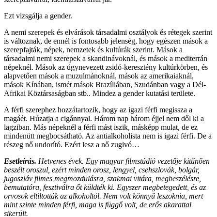
Ezt vizsgálja a gender.
A nemi szerepek és elvárások társadalmi osztályok és rétegek szerint
is változnak, de ennél is fontosabb jelenség, hogy egészen mások a
szerepfajták, népek, nemzetek és kultúrák szerint. Mások a
társadalmi nemi szerepek a skandinávoknál, és mások a mediterrán
népeknél. Mások az úgynevezett zsidó-keresztény kultúrkörben, és
alapvetően mások a muzulmánoknál, mások az amerikaiaknál,
mások Kínában, ismét mások Brazíliában, Szudánban vagy a Dél-
Afrikai Köztársaságban stb.. Mindez a gender kutatási területe.
A férfi szerephez hozzátartozik, hogy az igazi férfi megissza a
magáét. Húzatja a cigánnyal. Három nap három éjjel nem dől ki a
lagziban. Más népeknél a férfi mást iszik, másképp mulat, de ez
mindenütt megbocsátható. Az antialkoholista nem is igazi férfi. De a
részeg nő undorító. Ezért lesz a nő zugivó…
Esetleírás.
Hetvenes évek. Egy magyar filmstúdió vezetője kitűnően
beszélt oroszul, ezért minden orosz, lengyel, csehszlovák, bolgár,
jugoszláv filmes megmozdulásra, szakmai vitára, megbeszélésre,
bemutatóra, fesztiválra őt küldték ki. Egyszer megbetegedett, és az
orvosok eltiltották az alkoholtól. Nem volt könnyű leszoknia, mert
mint szinte minden férfi, maga is függő volt, de erős akarattal
sikerült.