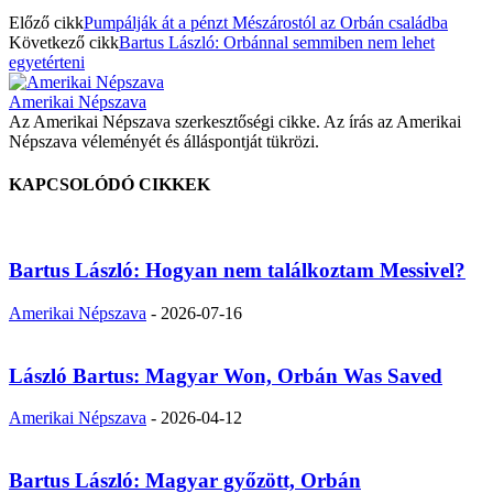
Előző cikk
Pumpálják át a pénzt Mészárostól az Orbán családba
Következő cikk
Bartus László: Orbánnal semmiben nem lehet
egyetérteni
Amerikai Népszava
Az Amerikai Népszava szerkesztőségi cikke. Az írás az Amerikai
Népszava véleményét és álláspontját tükrözi.
KAPCSOLÓDÓ CIKKEK
Bartus László: Hogyan nem találkoztam Messivel?
Amerikai Népszava
-
2026-07-16
László Bartus: Magyar Won, Orbán Was Saved
Amerikai Népszava
-
2026-04-12
Bartus László: Magyar győzött, Orbán