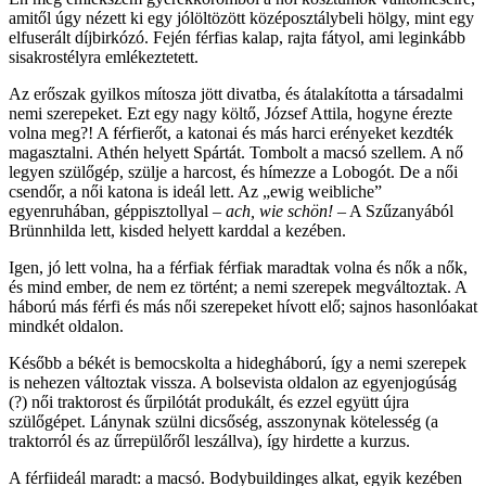
amitől úgy nézett ki egy jólöltözött középosztálybeli hölgy, mint egy
elfuserált díjbirkózó. Fején férfias kalap, rajta fátyol, ami leginkább
sisakrostélyra emlékeztetett.
Az erőszak gyilkos mítosza jött divatba, és átalakította a társadalmi
nemi szerepeket. Ezt egy nagy költő, József Attila, hogyne érezte
volna meg?! A férfierőt, a katonai és más harci erényeket kezdték
magasztalni. Athén helyett Spártát. Tombolt a macsó szellem. A nő
legyen szülőgép, szülje a harcost, és hímezze a Lobogót. De a női
csendőr, a női katona is ideál lett. Az „ewig weibliche”
egyenruhában, géppisztollyal –
ach, wie schön!
– A Szűzanyából
Brünnhilda lett, kisded helyett karddal a kezében.
Igen, jó lett volna, ha a férfiak férfiak maradtak volna és nők a nők,
és mind ember, de nem ez történt; a nemi szerepek megváltoztak. A
háború más férfi és más női szerepeket hívott elő; sajnos hasonlóakat
mindkét oldalon.
Később a békét is bemocskolta a hidegháború, így a nemi szerepek
is nehezen változtak vissza. A bolsevista oldalon az egyenjogúság
(?) női traktorost és űrpilótát produkált, és ezzel együtt újra
szülőgépet. Lánynak szülni dicsőség, asszonynak kötelesség (a
traktorról és az űrrepülőről leszállva), így hirdette a kurzus.
A férfiideál maradt: a macsó. Bodybuildinges alkat, egyik kezében