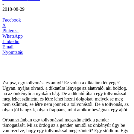
-
2018-08-29
Facebook
X
Pinterest
WhatsApp
Linkedin
Email
Nyomtatás
Zsupsz, egy tollvonás, és annyi! Ez volna a diktatúra lényege?
Ugyan, nyájas olvasó, a diktatúra lényege az alattvaló, aki boldog,
ha az önkényúr a nyakára hág. De a diktatúrában egy tollvonással
meg lehet szűntetni és létre lehet hozni dolgokat, melyek se meg
nem szűnnek, se létre nem jönnek a tollvonástól. De a tollvonás, az
olyan jól hangzik, olyan frappáns, mint amikor bevágnak egy ajtót.
Orbanisztánban egy tollvonással megszűntették a gender
támogatását. Mi az ördög az a gender, amitől az önkényúr úgy be
van rezelve, hogy egy tollvonással megszünteti? Egy stúdium. Egy