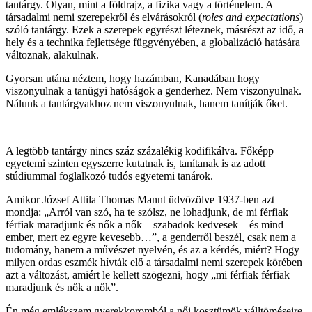
tantárgy. Olyan, mint a földrajz, a fizika vagy a történelem. A
társadalmi nemi szerepekről és elvárásokról (
roles and expectations
)
szóló tantárgy. Ezek a szerepek egyrészt léteznek, másrészt az idő, a
hely és a technika fejlettsége függvényében, a globalizáció hatására
változnak, alakulnak.
Gyorsan utána néztem, hogy hazámban, Kanadában hogy
viszonyulnak a tanügyi hatóságok a genderhez. Nem viszonyulnak.
Nálunk a tantárgyakhoz nem viszonyulnak, hanem tanítják őket.
A legtöbb tantárgy nincs száz százalékig kodifikálva. Főképp
egyetemi szinten egyszerre kutatnak is, tanítanak is az adott
stúdiummal foglalkozó tudós egyetemi tanárok.
Amikor József Attila Thomas Mannt üdvözölve 1937-ben azt
mondja: „Arról van szó, ha te szólsz, ne lohadjunk, de mi férfiak
férfiak maradjunk és nők a nők – szabadok kedvesek – és mind
ember, mert ez egyre kevesebb…”, a genderről beszél, csak nem a
tudomány, hanem a művészet nyelvén, és az a kérdés, miért? Hogy
milyen ordas eszmék hívták elő a társadalmi nemi szerepek körében
azt a változást, amiért le kellett szögezni, hogy „mi férfiak férfiak
maradjunk és nők a nők”.
Én még emlékszem gyerekkoromból a női kosztümök válltöméseire,