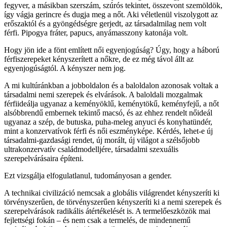
fegyver, a másikban szerszám, szúrós tekintet, összevont szemöldök,
így vágja gerincre és dugja meg a nőt. Aki véletlenül viszolygott az
erőszaktól és a gyöngédségre gerjedt, az társadalmilag nem volt
férfi. Pipogya fráter, papucs, anyámasszony katonája volt.
Hogy jön ide a fönt említett női egyenjogúság? Úgy, hogy a háború
férfiszerepeket kényszerített a nőkre, de ez még távol állt az
egyenjogúságtól. A kényszer nem jog.
A mi kultúránkban a jobboldalon és a baloldalon azonosak voltak a
társadalmi nemi szerepek és elvárások. A baloldali mozgalmak
férfiideálja ugyanaz a keményöklű, keménytökű, keményfejű, a nőt
alsóbbrendű embernek tekintő macsó, és az ehhez rendelt nőideál
ugyanaz a szép, de butuska, puha-meleg anyuci és konyhatündér,
mint a konzervatívok férfi és női eszményképe. Kérdés, lehet-e új
társadalmi-gazdasági rendet, új morált, új világot a szélsőjobb
ultrakonzervatív családmodelljére, társadalmi szexuális
szerepelvárásaira építeni.
Ezt vizsgálja elfogulatlanul, tudományosan a gender.
A technikai civilizáció nemcsak a globális világrendet kényszeríti ki
törvényszerűen, de törvényszerűen kényszeríti ki a nemi szerepek és
szerepelvárások radikális átértékelését is. A termelőeszközök mai
fejlettségi fokán – és nem csak a termelés, de mindennemű