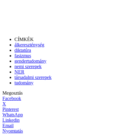
CÍMKÉK
álkereszténység
diktatúra
fasizmus
gendertudomány
nemi szerepek
NER
társadalmi szerepek
tudomány
Megosztás
Facebook
X
Pinterest
WhatsApp
Linkedin
Email
Nyomtatás