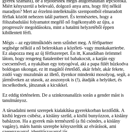
gyerek számára), de a fejlődésnek mégis átugorhatatlan lépcsőfoka.
Miért kényszerül a belevaló, dolgozó anya arra, hogy férj nélkül
maradjon? Mert az érzelmi-intellektuális szempontból elmaradott
férfiak között nehezen talál partnert. És természetes, hogy a
fölszabadulási folyamatot megélő nő fogékonyabb az újra, a
progresszív megoldásokra, mint a hatalmi helyzetéből éppen
kibillentett férfi.
Mégis – az együttműködés nem szűnhet meg. A férfipartner
segítsége nélkül a nő belerokkan a közéleti- vagy munkakarrierbe.
Ez alapozza meg az új férfiszerepet. Én itt, Kanadában örömmel
látom, hogy rengeteg fiatalember tol babakocsit, a karján egy
csecsemővel, a nyakában egy totyogóval, aki a papa fülét húzkodva
boldogan sikongat, ez itt magától értetődő, akár fehér, akár fekete,
zsidó vagy muzulmán az illető, ilyenkor mindenki mosolyog, segít, a
járműveken az utasok, az asszonyok is (!), átadják a helyüket, és
incselkednek, játszanak a kicsikkel.
Ez eddig történelem. De a szinkronanalízis során a gender mást is
tanulmányoz.
A társadalmi nemi szerepek kialakítása gyerekkorban kezdődik. A
kisfiú legyen csibész, a kislány szelíd, a kisfiú bunyózzon, a kislány
babázzon. Ha a gyerek más természetű (a fiú csöndes, a kislány
vagány), máris hamis szerepbe kényszerítik az elvárások, ami
szerepzavarral, identitászavarral jár.