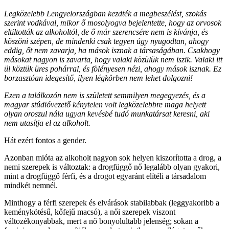
Legközelebb Lengyelországban kezdték a megbeszélést, szokás
szerint vodkával, mikor ő mosolyogva bejelentette, hogy az orvosok
eltiltották az alkoholtól, de ő már szerencsére nem is kívánja, és
köszöni szépen, de mindenki csak tegyen úgy nyugodtan, ahogy
eddig, őt nem zavarja, ha mások isznak a társaságában. Csakhogy
másokat nagyon is zavarta, hogy valaki közülük nem iszik. Valaki itt
ül köztük üres pohárral, és fölényesen nézi, ahogy mások isznak. Ez
borzasztóan idegesítő, ilyen légkörben nem lehet dolgozni!
Ezen a találkozón nem is született semmilyen megegyezés, és a
magyar stúdióvezető kénytelen volt legközelebbre maga helyett
olyan oroszul nála ugyan kevésbé tudó munkatársat keresni, aki
nem utasítja el az alkoholt.
Hát ezért fontos a gender.
Azonban mióta az alkoholt nagyon sok helyen kiszorította a drog, a
nemi szerepek is változtak: a drogfüggő nő legalább olyan gyakori,
mint a drogfüggő férfi, és a drogot egyaránt elítéli a társadalom
mindkét nemnél.
Minthogy a férfi szerepek és elvárások stabilabbak (leggyakoribb a
keménykötésű, kőfejű macsó), a női szerepek viszont
változékonyabbak, mert a nő bonyolultabb jelenség; sokan a