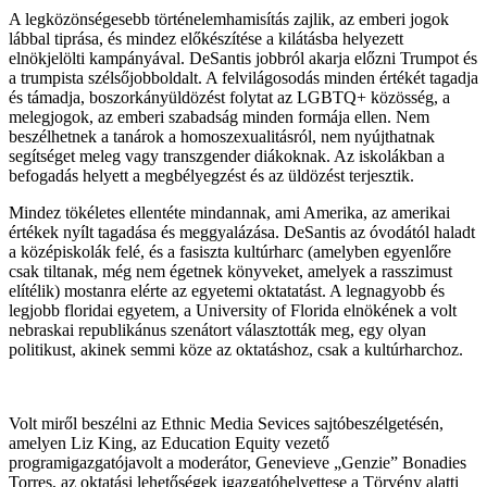
A legközönségesebb történelemhamisítás zajlik, az emberi jogok
lábbal tiprása, és mindez előkészítése a kilátásba helyezett
elnökjelölti kampányával. DeSantis jobbról akarja előzni Trumpot és
a trumpista szélsőjobboldalt. A felvilágosodás minden értékét tagadja
és támadja, boszorkányüldözést folytat az LGBTQ+ közösség, a
melegjogok, az emberi szabadság minden formája ellen. Nem
beszélhetnek a tanárok a homoszexualitásról, nem nyújthatnak
segítséget meleg vagy transzgender diákoknak. Az iskolákban a
befogadás helyett a megbélyegzést és az üldözést terjesztik.
Mindez tökéletes ellentéte mindannak, ami Amerika, az amerikai
értékek nyílt tagadása és meggyalázása. DeSantis az óvodától haladt
a középiskolák felé, és a fasiszta kultúrharc (amelyben egyenlőre
csak tiltanak, még nem égetnek könyveket, amelyek a rasszimust
elítélik) mostanra elérte az egyetemi oktatatást. A legnagyobb és
legjobb floridai egyetem, a University of Florida elnökének a volt
nebraskai republikánus szenátort választották meg, egy olyan
politikust, akinek semmi köze az oktatáshoz, csak a kultúrharchoz.
Volt miről beszélni az Ethnic Media Sevices sajtóbeszélgetésén,
amelyen Liz King, az Education Equity vezető
programigazgatójavolt a moderátor, Genevieve „Genzie” Bonadies
Torres, az oktatási lehetőségek igazgatóhelyettese a Törvény alatti