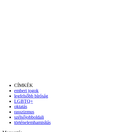
CÍMKÉK
emberi jogok
legfelsőbb bíróság
LGBTQ+
oktatás
rasszizmus
szélsőjobboldali
történelemhamisítás