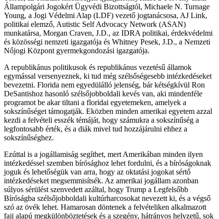
Állampolgári Jogokért Ügyvédi Bizottságtól, Michaele N. Turnage
Young, a Jogi Védelmi Alap (LDF) vezető jogtanácsosa, AJ Link,
politikai elemző, Autistic Self Advocacy Network (ASAN)
munkatársa, Morgan Craven, J.D., az IDRA politikai, érdekvédelmi
és közösségi nemzeti igazgatója és Whitney Pesek, J.D., a Nemzeti
Nőjogi Központ gyermekgondozási igazgatója.
A republikánus politikusok és republikánus vezetésű államok
egymással versenyeznek, ki tud még szélsőségesebb intézkedéseket
bevezetni. Florida nem egyedülálló jelenség, bár kétségkívül Ron
DeSantishoz hasonló szélsőjobboldali kevés van, aki mindenféle
programot be akar tiltani a floridai egyetemeken, amelyek a
sokszínűséget támogatják. Eközben minden amerikai egyetem azzal
kezdi a felvételi esszék témáját, hogy számukra a sokszínűség a
legfontosabb érték, és a diák mivel tud hozzájárulni ehhez a
sokszínűséghez.
Ezúttal is a jogállamiság segíthet, mert Amerikában minden ilyen
intézkedéssel szemben bírósághoz lehet fordulni, és a bíróságoknak
joguk és lehetőségük van arra, hogy az oktatási jogokat sértő
intézkedéseket megsemmisítsék. Az amerikai jogállam azonban
súlyos sérülést szenvedett azáltal, hogy Trump a Legfelsőbb
Bíróságba szélsőjobboldali kultúrharcosokat nevezett ki, és a végső
szó az övék lehet. Hamarosan döntenek a felvételiken alkalmazott
faji alapú megkülönböztetések és a szegény, hátrányos helyzetű, sok