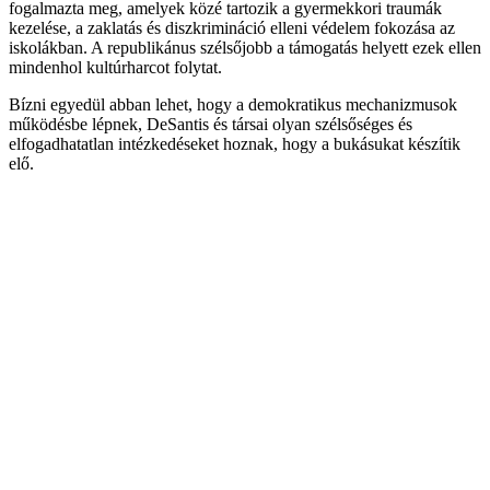
fogalmazta meg, amelyek közé tartozik a gyermekkori traumák
kezelése, a zaklatás és diszkrimináció elleni védelem fokozása az
iskolákban. A republikánus szélsőjobb a támogatás helyett ezek ellen
mindenhol kultúrharcot folytat.
Bízni egyedül abban lehet, hogy a demokratikus mechanizmusok
működésbe lépnek, DeSantis és társai olyan szélsőséges és
elfogadhatatlan intézkedéseket hoznak, hogy a bukásukat készítik
elő.