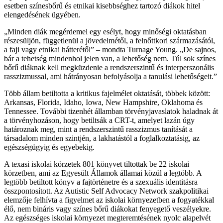
esetben színesbőrű és etnikai kisebbséghez tartozó diákok hitel
elengedésének ügyében.
„Minden diák megérdemel egy esélyt, hogy minőségi oktatásban
részesüljön, függetlenül a jövedelmétől, a felnőttkori származásától,
a faji vagy etnikai hátterétől” – mondta Turnage Young. „De sajnos,
bár a tehetség mindenhol jelen van, a lehetőség nem. Túl sok színes
bőrű diáknak kell megküzdenie a rendszerszintű és interperszonális
rasszizmussal, ami hátrányosan befolyásolja a tanulási lehetőségeit.”
Több állam betiltotta a kritikus fajelmélet oktatását, többek között:
Arkansas, Florida, Idaho, Iowa, New Hampshire, Oklahoma és
Tennessee. További tizenhét államban törvényjavaslatok haladnak át
a törvényhozáson, hogy betiltsák a CRT-t, amelyet lazán úgy
határoznak meg, mint a rendszerszintű rasszizmus tanítását a
társadalom minden szintjén, a lakhatástól a foglalkoztatásig, az
egészségügyig és egyebekig.
A texasi iskolai körzetek 801 könyvet tiltottak be 22 iskolai
körzetben, ami az Egyesült Államok államai közül a legtöbb. A
legtöbb betiltott könyv a fajtörténetre és a szexuális identitásra
összpontosított. Az Autistic Self Advocacy Network szakpolitikai
elemzője felhívta a figyelmet az iskolai környezetben a fogyatékkal
élő, nem bináris vagy színes bőrű diákokat fenyegető veszélyekre.
Az egészséges iskolai környezet megteremtésének nyolc alapelvét