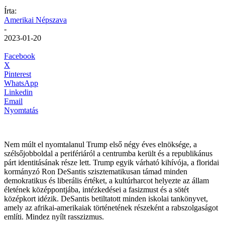
Írta:
Amerikai Népszava
-
2023-01-20
Facebook
X
Pinterest
WhatsApp
Linkedin
Email
Nyomtatás
Nem múlt el nyomtalanul Trump első négy éves elnöksége, a
szélsőjobboldal a perifériáról a centrumba került és a republikánus
párt identitásának része lett. Trump egyik várható kihívója, a floridai
kormányzó Ron DeSantis szisztematikusan támad minden
demokratikus és liberális értéket, a kultúrharcot helyezte az állam
életének középpontjába, intézkedései a fasizmust és a sötét
középkort idézik. DeSantis betiltatott minden iskolai tankönyvet,
amely az afrikai-amerikaiak történetének részeként a rabszolgaságot
említi. Mindez nyílt rasszizmus.