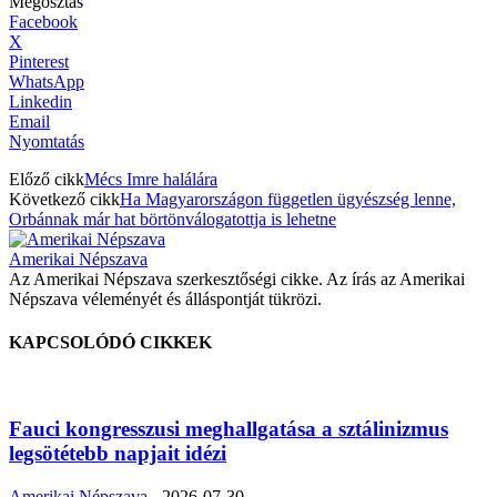
Megosztás
Facebook
X
Pinterest
WhatsApp
Linkedin
Email
Nyomtatás
Előző cikk
Mécs Imre halálára
Következő cikk
Ha Magyarországon független ügyészség lenne,
Orbánnak már hat börtönválogatottja is lehetne
Amerikai Népszava
Az Amerikai Népszava szerkesztőségi cikke. Az írás az Amerikai
Népszava véleményét és álláspontját tükrözi.
KAPCSOLÓDÓ CIKKEK
Fauci kongresszusi meghallgatása a sztálinizmus
legsötétebb napjait idézi
Amerikai Népszava
-
2026-07-30