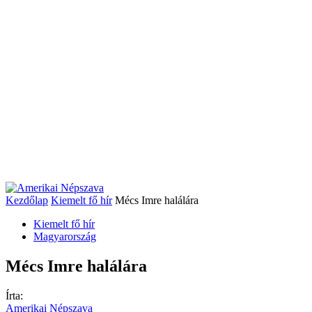
Kezdőlap
Kiemelt fő hír
Mécs Imre halálára
Kiemelt fő hír
Magyarország
Mécs Imre halálára
Írta:
Amerikai Népszava