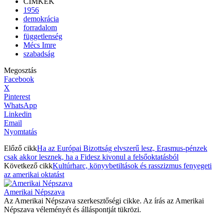
CÍMKÉK
1956
demokrácia
forradalom
függetlenség
Mécs Imre
szabadság
Megosztás
Facebook
X
Pinterest
WhatsApp
Linkedin
Email
Nyomtatás
Előző cikk
Ha az Európai Bizottság elvszerű lesz, Erasmus-pénzek
csak akkor lesznek, ha a Fidesz kivonul a felsőoktatásból
Következő cikk
Kultúrharc, könyvbetiltások és rasszizmus fenyegeti
az amerikai oktatást
Amerikai Népszava
Az Amerikai Népszava szerkesztőségi cikke. Az írás az Amerikai
Népszava véleményét és álláspontját tükrözi.