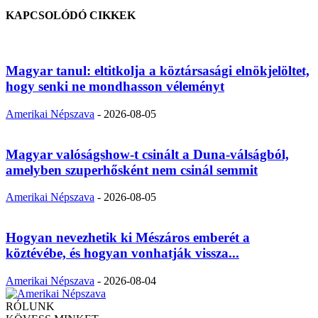
KAPCSOLÓDÓ CIKKEK
Magyar tanul: eltitkolja a köztársasági elnökjelöltet,
hogy senki ne mondhasson véleményt
Amerikai Népszava
-
2026-08-05
Magyar valóságshow-t csinált a Duna-válságból,
amelyben szuperhősként nem csinál semmit
Amerikai Népszava
-
2026-08-05
Hogyan nevezhetik ki Mészáros emberét a
köztévébe, és hogyan vonhatják vissza...
Amerikai Népszava
-
2026-08-04
RÓLUNK