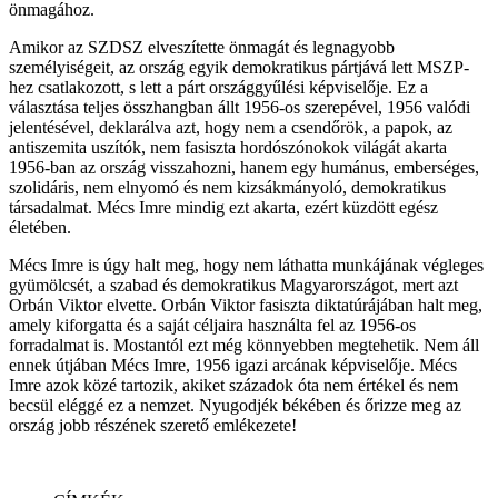
önmagához.
Amikor az SZDSZ elveszítette önmagát és legnagyobb
személyiségeit, az ország egyik demokratikus pártjává lett MSZP-
hez csatlakozott, s lett a párt országgyűlési képviselője. Ez a
választása teljes összhangban állt 1956-os szerepével, 1956 valódi
jelentésével, deklarálva azt, hogy nem a csendőrök, a papok, az
antiszemita uszítók, nem fasiszta hordószónokok világát akarta
1956-ban az ország visszahozni, hanem egy humánus, emberséges,
szolidáris, nem elnyomó és nem kizsákmányoló, demokratikus
társadalmat. Mécs Imre mindig ezt akarta, ezért küzdött egész
életében.
Mécs Imre is úgy halt meg, hogy nem láthatta munkájának végleges
gyümölcsét, a szabad és demokratikus Magyarországot, mert azt
Orbán Viktor elvette. Orbán Viktor fasiszta diktatúrájában halt meg,
amely kiforgatta és a saját céljaira használta fel az 1956-os
forradalmat is. Mostantól ezt még könnyebben megtehetik. Nem áll
ennek útjában Mécs Imre, 1956 igazi arcának képviselője. Mécs
Imre azok közé tartozik, akiket századok óta nem értékel és nem
becsül eléggé ez a nemzet. Nyugodjék békében és őrizze meg az
ország jobb részének szerető emlékezete!