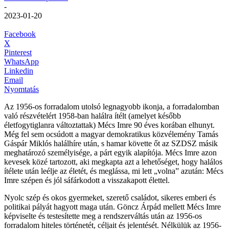
-
2023-01-20
Facebook
X
Pinterest
WhatsApp
Linkedin
Email
Nyomtatás
Az 1956-os forradalom utolsó legnagyobb ikonja, a forradalomban
való részvételért 1958-ban halálra ítélt (amelyet később
életfogytiglanra változtattak) Mécs Imre 90 éves korában elhunyt.
Még fel sem ocsúdott a magyar demokratikus közvélemény Tamás
Gáspár Miklós halálhíre után, s hamar követte őt az SZDSZ másik
meghatározó személyisége, a párt egyik alapítója. Mécs Imre azon
kevesek közé tartozott, aki megkapta azt a lehetőséget, hogy halálos
ítélete után leélje az életét, és meglássa, mi lett „volna” azután: Mécs
Imre szépen és jól sáfárkodott a visszakapott élettel.
Nyolc szép és okos gyermeket, szerető családot, sikeres emberi és
politikai pályát hagyott maga után. Göncz Árpád mellett Mécs Imre
képviselte és testesítette meg a rendszerváltás után az 1956-os
forradalom hiteles történetét, céljait és jelentését. Nélkülük az 1956-