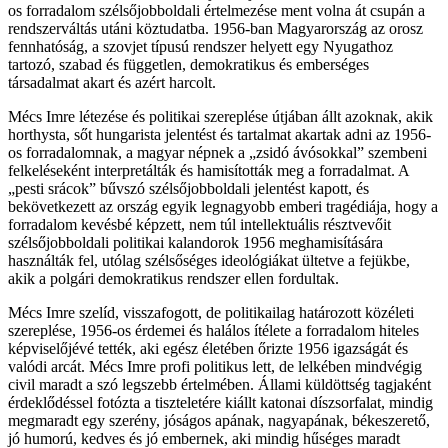
os forradalom szélsőjobboldali értelmezése ment volna át csupán a
rendszerváltás utáni köztudatba. 1956-ban Magyarország az orosz
fennhatóság, a szovjet típusú rendszer helyett egy Nyugathoz
tartozó, szabad és független, demokratikus és emberséges
társadalmat akart és azért harcolt.
Mécs Imre létezése és politikai szereplése útjában állt azoknak, akik
horthysta, sőt hungarista jelentést és tartalmat akartak adni az 1956-
os forradalomnak, a magyar népnek a „zsidó ávósokkal” szembeni
felkeléseként interpretálták és hamisították meg a forradalmat. A
„pesti srácok” bűvszó szélsőjobboldali jelentést kapott, és
bekövetkezett az ország egyik legnagyobb emberi tragédiája, hogy a
forradalom kevésbé képzett, nem túl intellektuális résztvevőit
szélsőjobboldali politikai kalandorok 1956 meghamisítására
használták fel, utólag szélsőséges ideológiákat ültetve a fejükbe,
akik a polgári demokratikus rendszer ellen fordultak.
Mécs Imre szelíd, visszafogott, de politikailag határozott közéleti
szereplése, 1956-os érdemei és halálos ítélete a forradalom hiteles
képviselőjévé tették, aki egész életében őrizte 1956 igazságát és
valódi arcát. Mécs Imre profi politikus lett, de lelkében mindvégig
civil maradt a szó legszebb értelmében. Állami küldöttség tagjaként
érdeklődéssel fotózta a tiszteletére kiállt katonai díszsorfalat, mindig
megmaradt egy szerény, jóságos apának, nagyapának, békeszerető,
jó humorú, kedves és jó embernek, aki mindig hűséges maradt