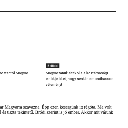
Belföld
mostantól Magyar
Magyar tanul: eltitkolja a köztársasági
elnökjelöltet, hogy senki ne mondhasson
véleményt