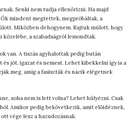
arnak. Senki nem tudja ellenőrizni. Ha majd
a. Ők mindent megtettek, megpróbáltak, a
úlott. Miközben dehogynem. Rajtuk múlott, hogy
om közelébe, a szabadságról lemondtak.
ok van. A tiszás agyhalottak pedig bután
 jót, igazat és nemest. Lehet kibekkelni így is a
ják meg, amíg a fasiszták és nácik elégetnek
ne, soha nem is lett volna? Lehet hülyézni. Csak
ól. Amikor pedig bekövetkezik, amit előidéznek,
ott vége lesz a hazudozásnak.