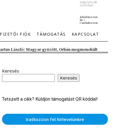
augusztus8,
szombat
Jelentkezzen
be /
Csatlakozzon
FIZETŐI FIÓK
TÁMOGATÁS
KAPCSOLAT
artus László: Magyar győzött, Orbán megmenekült
Keresés
Keresés
Tetszett a cikk? Küldjön támogatást QR kóddal!
Iratkozzon fel hírlevelünkre