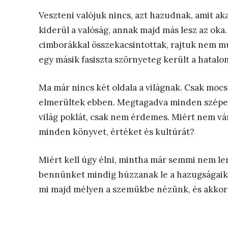
Veszteni valójuk nincs, azt hazudnak, amit ak
kiderül a valóság, annak majd más lesz az ok
cimborákkal összekacsintottak, rajtuk nem m
egy másik fasiszta szörnyeteg került a hatal
Ma már nincs két oldala a világnak. Csak mocs
elmerültek ebben. Megtagadva minden szépet és
világ poklát, csak nem érdemes. Miért nem vár
minden könyvet, értéket és kultúrát?
Miért kell úgy élni, mintha már semmi nem len
bennünket mindig húzzanak le a hazugságaikb
mi majd mélyen a szemükbe nézünk, és akkor 