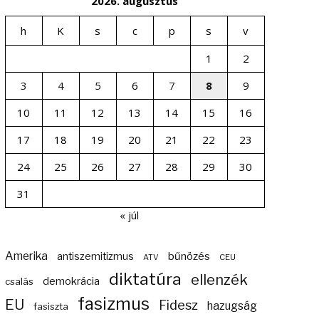
2026. augusztus
h
K
s
c
p
s
v
1
2
3
4
5
6
7
8
9
10
11
12
13
14
15
16
17
18
19
20
21
22
23
24
25
26
27
28
29
30
31
« júl
Amerika
bűnözés
antiszemitizmus
ATV
CEU
diktatúra
ellenzék
demokrácia
csalás
fasizmus
EU
Fidesz
hazugság
fasiszta