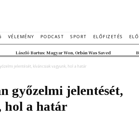
G
VÉLEMÉNY
PODCAST
SPORT
ELŐFIZETÉS
ELŐ
László Bartus: Magyar Won, Orbán Was Saved
B
őzelmi jelentését, kíváncsiak vagyunk, hol a határ
 győzelmi jelentését,
 hol a határ