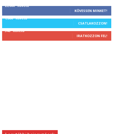
25,000
Követő
KÖVESSEN MINKET!
1,000
Követő
CSATLAKOZZON!
340
Követő
IRATKOZZON FEL!