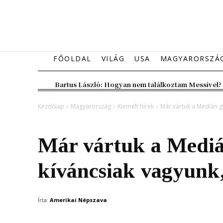
FŐOLDAL
VILÁG
USA
MAGYARORSZÁ
Bartus László: Hogyan nem találkoztam Messivel?
Kezdőlap
Magyarország
Kiemelt hírek
Már vártuk a Medián gy
Magyarország
Kiemelt hírek
Már vártuk a Medián
kíváncsiak vagyunk,
Írta:
Amerikai Népszava