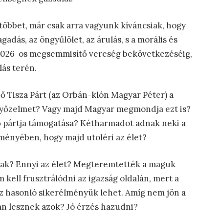
 többet, már csak arra vagyunk kíváncsiak, hogy
gadás, az öngyűlölet, az árulás, s a morális és
a 2026-os megsemmisítő vereség bekövetkezéséig,
ás terén.
 Tisza Párt (az Orbán-klón Magyar Péter) a
 győzelmet? Vagy majd Magyar megmondja ezt is?
ő pártja támogatása? Kétharmadot adnak neki a
ényében, hogy majd utoléri az élet?
tak? Ennyi az élet? Megteremtették a maguk
 kell frusztrálódni az igazság oldalán, mert a
 hasonló sikerélményük lehet. Amíg nem jön a
kan lesznek azok? Jó érzés hazudni?