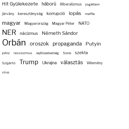
Hit Gyülekezete
háború
illiberalizmus
jogállam
lopás
korrupció
járvány
kereszténység
maffia
magyar
NATO
Magyarország
Magyar Péter
NER
Németh Sándor
nácizmus
Orbán
propaganda
oroszok
Putyin
szekta
pénz
rasszizmus
sajtószabadság
Soros
Trump
választás
Ukrajna
Szijjártó
Vélemény
vírus