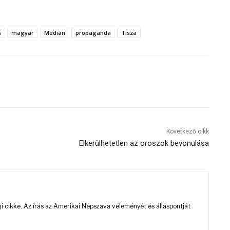
s
magyar
Medián
propaganda
Tisza
Következő cikk
Elkerülhetetlen az oroszok bevonulása
 cikke. Az írás az Amerikai Népszava véleményét és álláspontját