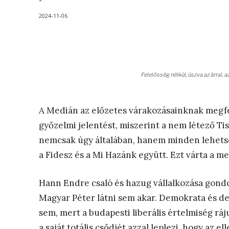
-
2024-11-06
Felelősség nélkül, úszva az árral
A Medián az előzetes várakozásainknak megfe
győzelmi jelentést, miszerint a nem létező Tisz
nemcsak úgy általában, hanem minden lehetsé
a Fidesz és a Mi Hazánk együtt. Ezt várta a m
Hann Endre csaló és hazug vállalkozása gondo
Magyar Péter látni sem akar. Demokrata és d
sem, mert a budapesti liberális értelmiség ráj
a saját totális csődjét azzal leplezi, hogy az e