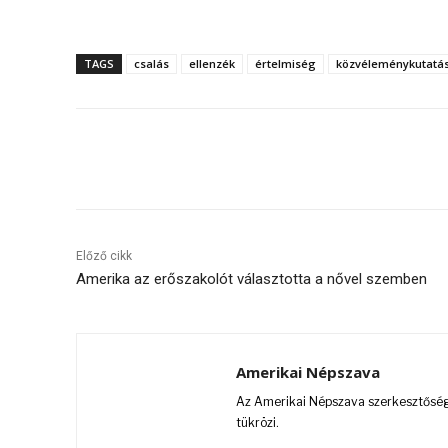
TAGS
csalás
ellenzék
értelmiség
közvéleménykutatá
Megosztás
Előző cikk
Amerika az erőszakolót választotta a nővel szemben
Amerikai Népszava
Az Amerikai Népszava szerkesztőségi
tükrözi.