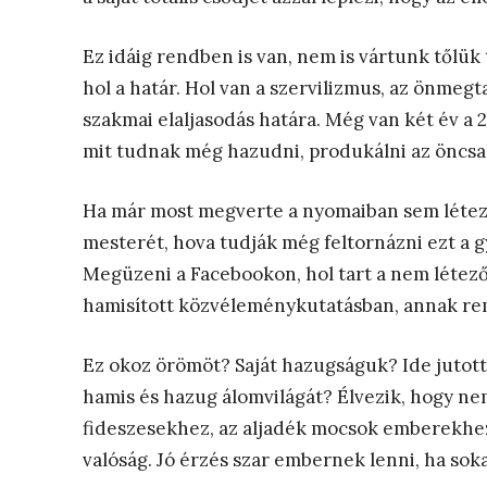
Ez idáig rendben is van, nem is vártunk tőlük
hol a határ. Hol van a szervilizmus, az önmegta
szakmai elaljasodás határa. Még van két év 
mit tudnak még hazudni, produkálni az öncsal
Ha már most megverte a nyomaiban sem létező
mesterét, hova tudják még feltornázni ezt a
Megüzeni a Facebookon, hol tart a nem létez
hamisított közvéleménykutatásban, annak rem
Ez okoz örömöt? Saját hazugságuk? Ide jutot
hamis és hazug álomvilágát? Élvezik, hogy nem
fideszesekhez, az aljadék mocsok emberekhez
valóság. Jó érzés szar embernek lenni, ha so