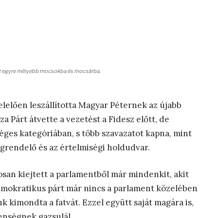
, az egyre mélyebb mocsokba és mocsárba.
lelően leszállította Magyar Péternek az újabb
a Párt átvette a vezetést a Fidesz előtt, de
ges kategóriában, s több szavazatot kapna, mint
egrendelő és az értelmiségi holdudvar.
san kiejtett a parlamentből már mindenkit, akit
emokratikus párt már nincs a parlament közelében
uk kimondta a fatvát. Ezzel együtt saját magára is,
llenségnek gazsulál.