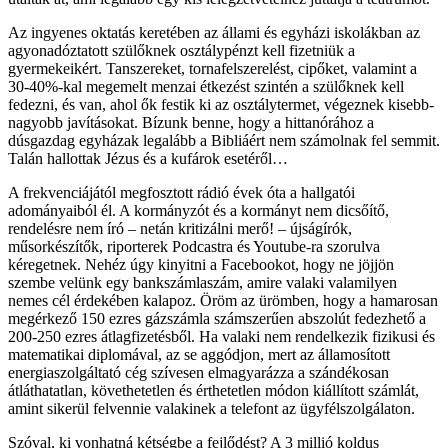
Az ingyenes oktatás keretében az állami és egyházi iskolákban az
agyonadóztatott szülőknek osztálypénzt kell fizetniük a
gyermekeikért. Tanszereket, tornafelszerelést, cipőket, valamint a
30-40%-kal megemelt menzai étkezést szintén a szülőknek kell
fedezni, és van, ahol ők festik ki az osztálytermet, végeznek kisebb-
nagyobb javításokat. Bízunk benne, hogy a hittanórához a
dúsgazdag egyházak legalább a Bibliáért nem számolnak fel semmit.
Talán hallottak Jézus és a kufárok esetéről…
A frekvenciájától megfosztott rádió évek óta a hallgatói
adományaiból él. A kormányzót és a kormányt nem dicsőítő,
rendelésre nem író – netán kritizálni merő! – újságírók,
műsorkészítők, riporterek Podcastra és Youtube-ra szorulva
kéregetnek. Nehéz úgy kinyitni a Facebookot, hogy ne jöjjön
szembe velünk egy bankszámlaszám, amire valaki valamilyen
nemes cél érdekében kalapoz. Öröm az ürömben, hogy a hamarosan
megérkező 150 ezres gázszámla számszerűen abszolút fedezhető a
200-250 ezres átlagfizetésből. Ha valaki nem rendelkezik fizikusi és
matematikai diplomával, az se aggódjon, mert az államosított
energiaszolgáltató cég szívesen elmagyarázza a szándékosan
átláthatatlan, követhetetlen és érthetetlen módon kiállított számlát,
amint sikerül felvennie valakinek a telefont az ügyfélszolgálaton.
Szóval, ki vonhatná kétségbe a fejlődést? A 3 millió koldus