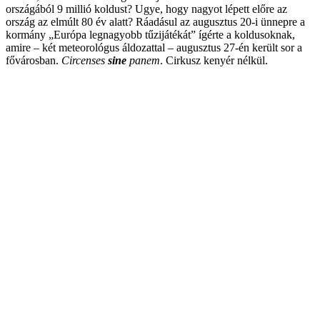
országából 9 millió koldust? Ugye, hogy nagyot lépett előre az
ország az elmúlt 80 év alatt? Ráadásul az augusztus 20-i ünnepre a
kormány „Európa legnagyobb tűzijátékát” ígérte a koldusoknak,
amire – két meteorológus áldozattal – augusztus 27-én került sor a
fővárosban.
Circenses
sine
panem
. Cirkusz kenyér nélkül.