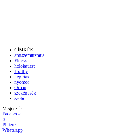
CÍMKÉK
antiszemitizmus
Fidesz
holokauszt
Horthy
népirtás
nyomor
Orbán
szegénység
szobor
Megosztás
Facebook
X
Pinterest
WhatsApp