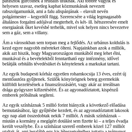
parasztok gürcölnek a feudális uraknak. Aki többre vágyik és
helyesen szavaz, esetleg kaphat közmunkának nevezett
rabszolgamunkát, ami a falu alispánjának – elavult nevén
polgármester – kegyeitől függ. Szerencsére a világ legmagasabb
általános forgalmi adójával megterhelt, és két- ill. hétszeresére emelt
energiaárak őket kevésbé terhelik, mivel sok helyen nincs bevezetve
sem a gáz, sem a villany.
Ám a városokban sem torpan meg a fejlődés. Az urbánus koldulás is
kezd egyre nagyobb méreteket ölteni. Napjainkban azok a milliók,
akik azt hiszik, hogy Magyarországon munkából meg lehet élni,
munkával és a bevételekből fenntartható egy intézmény, idővel
belátják orbitális tévedésüket és kénytelenek a markukat tartani.
Az egyik budapesti kórház egyetlen rohamkocsija 13 éves, ezért új
mentőautóra gyűjtenek. Szülők könyörögnek beteg gyermekük
külföldi kezelésének a finanszírozásáért, vagy akár az irreálisan
drága gyógyszer kifizetéséért. És az agyonadóztatott, kispénzű
emberek próbálnak segíteni.
Az egyik színháznak 5 millió forint hiányzik a következő előadása
bemutatásához, így gyűjtésbe kezdett, és az agyonadóztatott lakosok
egy nap alatt összedobtak nekik 7 milliót. A másik színháznak –
miután a kormány a megígért dotálást sem fizette ki – a teljes évadja
került veszélybe. És a színházat szerető emberek közel 127 milliót
utaltak át, ami legalább egy kis lélegzetvételhez juttatja a teátrumot.