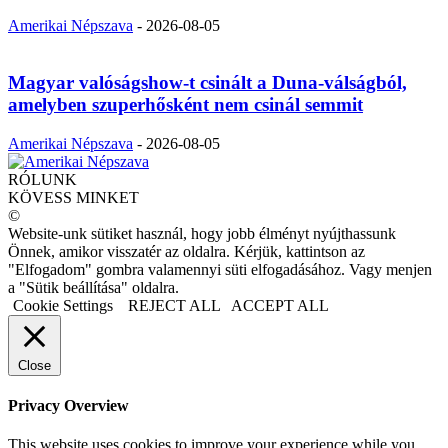
Amerikai Népszava
-
2026-08-05
Magyar valóságshow-t csinált a Duna-válságból,
amelyben szuperhősként nem csinál semmit
Amerikai Népszava
-
2026-08-05
RÓLUNK
KÖVESS MINKET
©
Website-unk sütiket használ, hogy jobb élményt nyújthassunk
Önnek, amikor visszatér az oldalra. Kérjük, kattintson az
"Elfogadom" gombra valamennyi süti elfogadásához. Vagy menjen
a "Sütik beállítása" oldalra.
Cookie Settings
REJECT ALL
ACCEPT ALL
Close
Privacy Overview
This website uses cookies to improve your experience while you