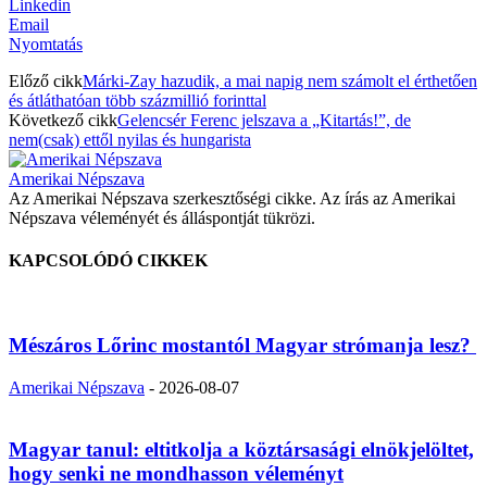
Linkedin
Email
Nyomtatás
Előző cikk
Márki-Zay hazudik, a mai napig nem számolt el érthetően
és átláthatóan több százmillió forinttal
Következő cikk
Gelencsér Ferenc jelszava a „Kitartás!”, de
nem(csak) ettől nyilas és hungarista
Amerikai Népszava
Az Amerikai Népszava szerkesztőségi cikke. Az írás az Amerikai
Népszava véleményét és álláspontját tükrözi.
KAPCSOLÓDÓ CIKKEK
Mészáros Lőrinc mostantól Magyar strómanja lesz?
Amerikai Népszava
-
2026-08-07
Magyar tanul: eltitkolja a köztársasági elnökjelöltet,
hogy senki ne mondhasson véleményt