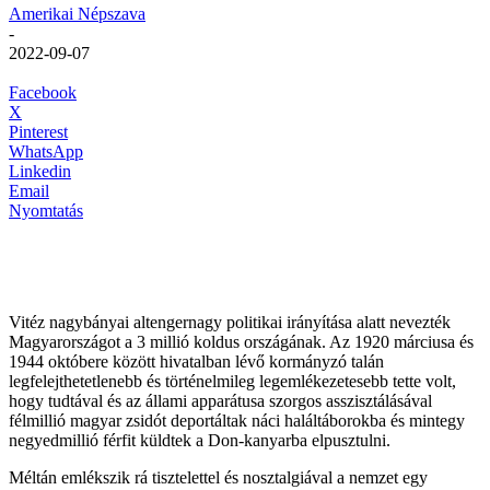
Amerikai Népszava
-
2022-09-07
Facebook
X
Pinterest
WhatsApp
Linkedin
Email
Nyomtatás
Vitéz nagybányai altengernagy politikai irányítása alatt nevezték
Magyarországot a 3 millió koldus országának. Az 1920 márciusa és
1944 októbere között hivatalban lévő kormányzó talán
legfelejthetetlenebb és történelmileg legemlékezetesebb tette volt,
hogy tudtával és az állami apparátusa szorgos asszisztálásával
félmillió magyar zsidót deportáltak náci haláltáborokba és mintegy
negyedmillió férfit küldtek a Don-kanyarba elpusztulni.
Méltán emlékszik rá tisztelettel és nosztalgiával a nemzet egy