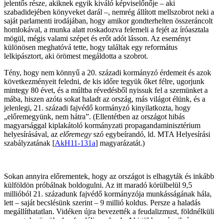
jelentős része, akiknek egyik kiváló képviselőnője – aki
szabadidejében könyveket darál –, nemrég állított mellszobrot neki a
saját parlamenti irodájában, hogy amikor gondterhelten összeráncolt
homlokával, a munka alatt roskadozva felemeli a fejét az íróasztala
mögül, mégis valami szépet és erőt adót lásson. Az eseményt
különösen meghatóvá tette, hogy találtak egy református
lelkipásztort, aki örömest megáldotta a szobrot.
Tény, hogy nem könnyű a 20. századi kormányzó érdemeit és azok
következményeit feledni, de kis időre tegyük őket félre, ugorjunk
mintegy 80 évet, és a múltba révedésből nyissuk fel a szemünket a
mába, hiszen azóta sokat haladt az ország, más világot élünk, és a
jelenlegi, 21. századi fajvédő kormányzó kinyilatkozta, hogy
„előremegyünk, nem hátra”. (Ellentétben az országot hibás
magyarsággal kiplakátoló kormányzati propagandaminisztérium
helyesírásával, az
előremegy
szó egybeírandó, ld. MTA Helyesírási
szabályzatának [
AkH11-131a
] magyarázatát.)
Sokan annyira előrementek, hogy az országot is elhagyták és inkább
külföldön próbálnak boldogulni. Az itt maradó körülbelül 9,5
millióból 21. századunk fajvédő kormányzója munkásságának hála,
lett – saját becslésünk szerint – 9 millió koldus. Persze a haladás
megállíthatatlan. Vidéken újra bevezették a feudalizmust, földnélküli