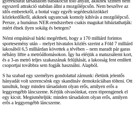
gyerekbarát társadalom babakocsit toló anyáit, akiknek szintén nem
egyszerű attrakció stabilan állni a mozgólépcsőn. Nem beszélve az
idős emberekről, a bottal vagy egyéb segédeszközökkel
közlekedőkről, akiknek ugyancsak komoly kihívás a mozgólépcső.
Persze, a humánus NER-rendszerben csakis magukat hibáztathatják:
miért élnek ilyen sokáig és betegen?
Némi empátiával bárki megértheti, hogy a 170 milliárd forintos
sportesemény után – melyet hivatalos közlés szerint a Föld 7 milliárd
lakosából 6,5 milliárdan követtek a tévében – nem maradt pár garas
néhány liftre a metróállomásokon. Így ha elérjük a matuzsálemi kort,
és a 3-as metró teljes szakaszának felújítását, a lakosság fent említett
csoportjai továbbra sem fogják használni. Alapból.
S ha szabad egy személyes gondolattal zárnunk: életünk jelentős
hányadát volt szerencsénk egy skandináv demokráciában tölteni. Ott
tanultuk, hogy minden társadalom olyan erős, amilyen erős a
leggyengébb láncszeme. Kérjük olvasóinkat, ezen töprengjenek el
egy kicsit. Megismételjük: minden társadalom olyan erős, amilyen
erős a leggyengébb láncszeme.