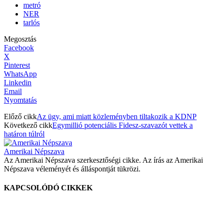
metró
NER
tarlós
Megosztás
Facebook
X
Pinterest
WhatsApp
Linkedin
Email
Nyomtatás
Előző cikk
Az ügy, ami miatt közleményben tiltakozik a KDNP
Következő cikk
Egymillió potenciális Fidesz-szavazót vettek a
határon túlról
Amerikai Népszava
Az Amerikai Népszava szerkesztőségi cikke. Az írás az Amerikai
Népszava véleményét és álláspontját tükrözi.
KAPCSOLÓDÓ CIKKEK