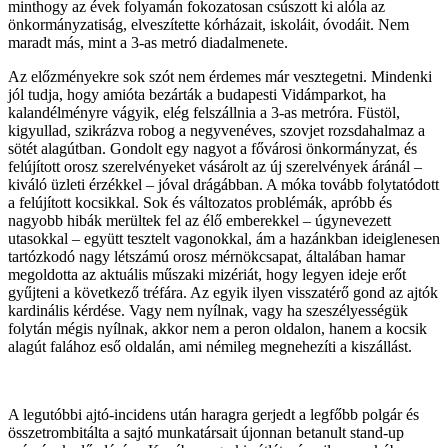
minthogy az évek folyamán fokozatosan csúszott ki alóla az
önkormányzatiság, elveszítette kórházait, iskoláit, óvodáit. Nem
maradt más, mint a 3-as metró diadalmenete.
Az előzményekre sok szót nem érdemes már vesztegetni. Mindenki
jól tudja, hogy amióta bezárták a budapesti Vidámparkot, ha
kalandélményre vágyik, elég felszállnia a 3-as metróra. Füstöl,
kigyullad, szikrázva robog a negyvenéves, szovjet rozsdahalmaz a
sötét alagútban. Gondolt egy nagyot a fővárosi önkormányzat, és
felújított orosz szerelvényeket vásárolt az új szerelvények áránál –
kiváló üzleti érzékkel – jóval drágábban. A móka tovább folytatódott
a felújított kocsikkal. Sok és változatos problémák, apróbb és
nagyobb hibák merültek fel az élő emberekkel – úgynevezett
utasokkal – együtt tesztelt vagonokkal, ám a hazánkban ideiglenesen
tartózkodó nagy létszámú orosz mérnökcsapat, általában hamar
megoldotta az aktuális műszaki mizériát, hogy legyen ideje erőt
gyűjteni a következő tréfára. Az egyik ilyen visszatérő gond az ajtók
kardinális kérdése. Vagy nem nyílnak, vagy ha szeszélyességük
folytán mégis nyílnak, akkor nem a peron oldalon, hanem a kocsik
alagút falához eső oldalán, ami némileg megnehezíti a kiszállást.
A legutóbbi ajtó-incidens után haragra gerjedt a legfőbb polgár és
összetrombitálta a sajtó munkatársait újonnan betanult stand-up