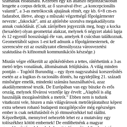
számának előadására. Kezében egy kis átlátszó nejlonzacskóban
lengette a corpus delictit, az ő szavaival élve: „a koncepcionális
valamit”, a 3-as metrókocsik ajtajának rémét, egy kb. 6×8 cm-es
fadarabot, illetve, ahogy a műszaki végzettségű főpolgármester
nevezte: „fakockát”, ami az ajtórésbe szorulva megakadályozta
annak csukódását. (Csak zárójelben jegyezzük meg, hogy a kocka
(hexaéder) olyan geometriai alakzat, melynek 6 négyzet alakú lapja
és 12 egyenlő hosszúságú éle van, amelyek 8 csúcsban találkoznak.
Geometriából sajnos 1-est kell adnunk a főpolgármesternek, de
szerencsére ezt az osztályzatot ellensúlyozza városvezetési
szaktudása és kifinomult kommunikációs készsége.)
Miután végre előkerült az ajtókérdésben a tettes, rátérhetünk a 3-as
metró teljes vonalának, állomásainak felújítására. A világ minden
pontján – Togótól Burundiig – egy ilyen nagyszabású korszerűsítés
esetén az a logikus és racionális döntés, ha egyidejűleg 21. századi
minőségre emelik, mindenki számára használhatóvá, azaz
akadálymentessé teszik. De Európában van egy büszke és erős
ország, melynek fővárosi vezetője így érvelt: „Alapból is alig
használják mozgássérültek a metrót.” Ebben nem is tudunk
vitatkozni vele, hiszen a más világvárosok metrólejárataihoz képest
extra sebesen rohanó budapesti mozgólépcsőre még egészséges
ember is csak nekifutásból és jó ritmusérzékkel tud ráállni.
Képzelhetjük, mennyivel nehezebb lehet ez a mutatvány egy
tolószékhez kötött embernek! De említhetnénk a magyar