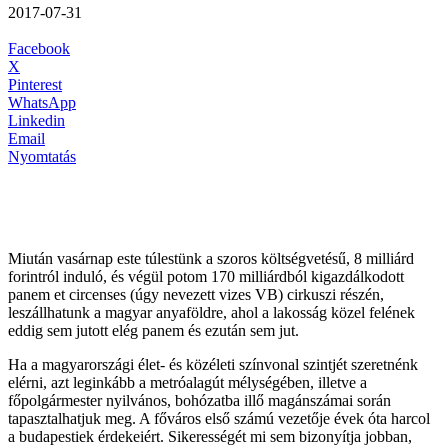
2017-07-31
Facebook
X
Pinterest
WhatsApp
Linkedin
Email
Nyomtatás
Miután vasárnap este túlestünk a szoros költségvetésű, 8 milliárd
forintról induló, és végül potom 170 milliárdból kigazdálkodott
panem et circenses (úgy nevezett vizes VB) cirkuszi részén,
leszállhatunk a magyar anyaföldre, ahol a lakosság közel felének
eddig sem jutott elég panem és ezután sem jut.
Ha a magyarországi élet- és közéleti színvonal szintjét szeretnénk
elérni, azt leginkább a metróalagút mélységében, illetve a
főpolgármester nyilvános, bohózatba illő magánszámai során
tapasztalhatjuk meg. A főváros első számú vezetője évek óta harcol
a budapestiek érdekeiért. Sikerességét mi sem bizonyítja jobban,