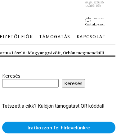
augusztus6,
csütörtök
Jelentkezzen
be /
Csatlakozzon
FIZETŐI FIÓK
TÁMOGATÁS
KAPCSOLAT
artus László: Magyar győzött, Orbán megmenekült
Keresés
Keresés
Tetszett a cikk? Küldjön támogatást QR kóddal!
Iratkozzon fel hírlevelünkre