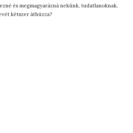
emezné és megmagyarázná nekünk, tudatlanoknak,
 nevét kétszer áthúzza?