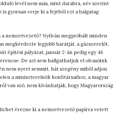
kolduló levél nem más, mint darabra, név szerint
az is gyorsan verje ki a fejéből ezt a balgatag
a a nemzetvezető? Nyilván megpróbált minden
án megkérdezte legjobb barátját, a gázszerelőt,
t építési pályázat, január 2-án pedig egy 48
erencse. De azt sem hallgathatjuk el olvasóink
-én nem nyert semmit, hát szegény miből adjon
elen a miniszterelnök honfitársaihoz, a magyar
kről van szó, nem kívánhatják, hogy Magyarország
stichet érezne ki a nemzetvezető papírra vetett