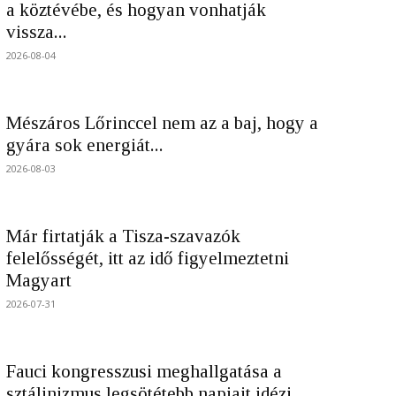
a köztévébe, és hogyan vonhatják
vissza...
2026-08-04
Mészáros Lőrinccel nem az a baj, hogy a
gyára sok energiát...
2026-08-03
Már firtatják a Tisza-szavazók
felelősségét, itt az idő figyelmeztetni
Magyart
2026-07-31
Fauci kongresszusi meghallgatása a
sztálinizmus legsötétebb napjait idézi