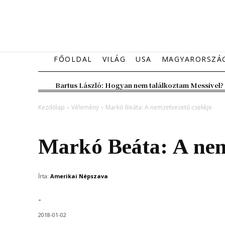
FŐOLDAL
VILÁG
USA
MAGYARORSZÁ
Bartus László: Hogyan nem találkoztam Messivel?
Kezdőlap
Vélemény
Markó Beáta: A nemzetvezető csekkje
Vélemény
Markó Beáta: A nem
Írta:
Amerikai Népszava
-
2018-01-02