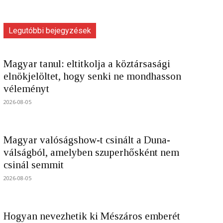
Legutóbbi bejegyzések
Magyar tanul: eltitkolja a köztársasági
elnökjelöltet, hogy senki ne mondhasson
véleményt
2026-08-05
Magyar valóságshow-t csinált a Duna-
válságból, amelyben szuperhősként nem
csinál semmit
2026-08-05
Hogyan nevezhetik ki Mészáros emberét