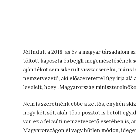
Jól indult a 2018-as év a magyar társadalom s
töltött káposzta és bejgli megemésztésének s
ajándékot sem sikerült visszacserélni, máris le
nemzetvezető, aki előszeretettel úgy írja al
leveleit, hogy „Magyarország miniszterelnöke”
Nem is szeretnénk ebbe a kettős, enyhén skiz
hogy két, sőt, akár több posztot is betölt egyi
van ez a felcsúti nemzetvezető esetében is, a
Magyarországon él vagy hűtlen módon, idegen 