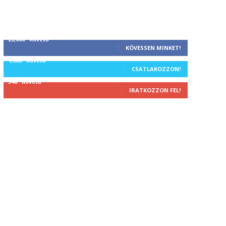
25,000
Követő
KÖVESSEN MINKET!
1,000
Követő
CSATLAKOZZON!
340
Követő
IRATKOZZON FEL!