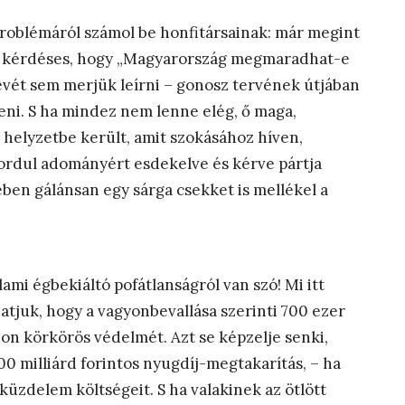
problémáról számol be honfitársainak: már megint
rt kérdéses, hogy „Magyarország megmaradhat-e
evét sem merjük leírni – gonosz tervének útjában
eni. S ha mindez nem lenne elég, ő maga,
helyzetbe került, amit szokásához híven,
 fordul adományért esdekelve és kérve pártja
en gálánsan egy sárga csekket is mellékel a
lami égbekiáltó pofátlanságról van szó! Mi itt
tjuk, hogy a vagyonbevallása szerinti 700 ezer
hon körkörös védelmét. Azt se képzelje senki,
0 milliárd forintos nyugdíj-megtakarítás, – ha
üzdelem költségeit. S ha valakinek az ötlött