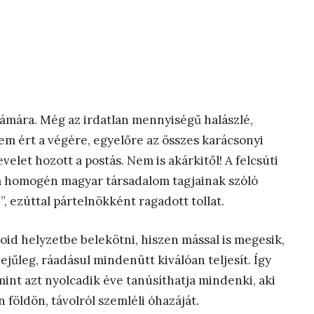
zámára. Még az irdatlan mennyiségű halászlé,
em ért a végére, egyelőre az összes karácsonyi
velet hozott a postás. Nem is akárkitől! A felcsúti
á a homogén magyar társadalom tagjainak szóló
, ezúttal pártelnökként ragadott tollat.
oid helyzetbe belekötni, hiszen mással is megesik,
dejűleg, ráadásul mindenütt kiválóan teljesít. Így
mint azt nyolcadik éve tanúsíthatja mindenki, aki
földön, távolról szemléli óhazáját.