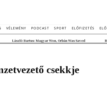
G
VÉLEMÉNY
PODCAST
SPORT
ELŐFIZETÉS
ELŐ
László Bartus: Magyar Won, Orbán Was Saved
B
zetvezető csekkje