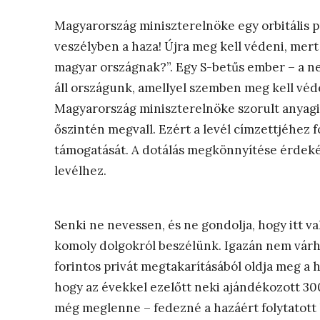
Magyarország miniszterelnöke egy orbitális 
veszélyben a haza! Újra meg kell védeni, me
magyar országnak?”. Egy S-betűs ember – a n
áll országunk, amellyel szemben meg kell véd
Magyarország miniszterelnöke szorult anyagi 
őszintén megvall. Ezért a levél címzettjéhez
támogatását. A dotálás megkönnyítése érdekéb
levélhez.
Senki ne nevessen, és ne gondolja, hogy itt va
komoly dolgokról beszélünk. Igazán nem várha
forintos privát megtakarításából oldja meg a 
hogy az évekkel ezelőtt neki ajándékozott 300
még meglenne – fedezné a hazáért folytatott k