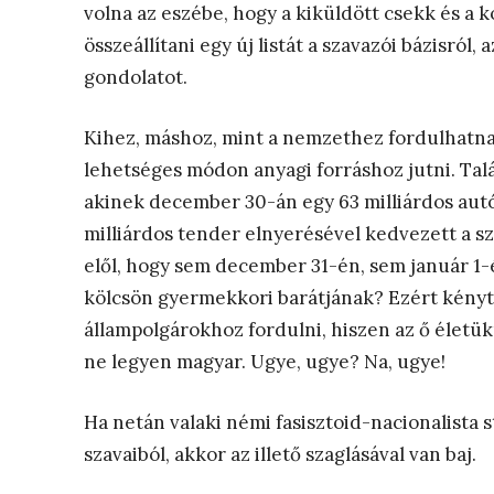
volna az eszébe, hogy a kiküldött csekk és a 
összeállítani egy új listát a szavazói bázisról, 
gondolatot.
Kihez, máshoz, mint a nemzethez fordulhatn
lehetséges módon anyagi forráshoz jutni. Tal
akinek december 30-án egy 63 milliárdos autóú
milliárdos tender elnyerésével kedvezett a sz
elől, hogy sem december 31-én, sem január 1
kölcsön gyermekkori barátjának? Ezért kényt
állampolgárokhoz fordulni, hiszen az ő életü
ne legyen magyar. Ugye, ugye? Na, ugye!
Ha netán valaki némi fasisztoid-nacionalista 
szavaiból, akkor az illető szaglásával van baj.