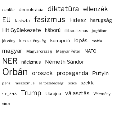
diktatúra
ellenzék
demokrácia
csalás
fasizmus
EU
Fidesz
hazugság
fasiszta
Hit Gyülekezete
háború
illiberalizmus
jogállam
lopás
korrupció
járvány
kereszténység
maffia
magyar
NATO
Magyarország
Magyar Péter
NER
Németh Sándor
nácizmus
Orbán
propaganda
oroszok
Putyin
szekta
pénz
rasszizmus
sajtószabadság
Soros
Trump
választás
Ukrajna
Szijjártó
Vélemény
vírus