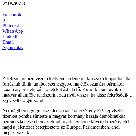
2018-09-28
Facebook
X
Pinterest
WhatsApp
Linkedin
Email
Nyomtatás
A felcsúti nemzetvezető kedvenc történelmi korszaka kiapadhatatlan
forrásnak tűnik, amiből szemezgetve ma élők számára bármikor
izgalmas, eredeti, „új” ötleteket áshat elő. Korunk legnagyobb
magyar államfője rendszerint oda nyúl vissza, ha kissé felerősödik a
zaj viselt dolgai körül.
Nemrégiben egy gonosz, demokráciára érzékeny EP-képviselő
tizenkét pontba sűrítette a magyar kormány hazája demokratikus
berendezkedése ellen az elmúlt nyolc évben elkövetett merényleteit,
majd a jelentését beterjesztette az Európai Parlamentben, ahol
megszavazták.