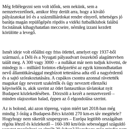
Még fellélegezni sem volt időnk, sem nekünk, sem a
nemzetvezetőnek, amikor fény derült arra, hogy a kiváló
pályázatokat író és a százmilliárdokat rendre elnyerő, tehetséges jó
barátja magán repülőgépén röpdös a vidéki futballklubok falábú
focistáinak kihagyhatatlan meccseire, némileg izzani kezdett
körülötte a levegő.
Ismét ideje volt előállni egy friss ötlettel, amelyet egy 1937-ből
származó, a Déli és a Nyugati pályaudvart összekötő alagúttervben
talált meg. A 300 vagy 3000 – a nullákat már nem tudjuk követni, de
mindegy is – milliárd forintos elképzelést az egyik kimondhatatlan
nevű államtitkársággal megbízott tettestársa adta elő a nagyérdemű
és a sajtó szórakoztatására. A cupákos csontra azonnal rávetették
magukat úgy nevezett szakértők és úgy nevezett ellenzéki
képviselők is, akik szerint az ötlet fantasztikus távlatokat nyit
Budapest közlekedésében. Dörzsöli a kezét a nemzetvezető –
minden olajozottan halad, éppen az ő elgondolása szerint.
Az is bolond, aki azon töpreng, vajon miért tart 2018-ban még
mindig 3 óráig a Budapest-Bécs közötti 270 km-es táv megtétele?
Hogyhogy nem sikerült szupergyors – Európa legtöbb országában
régóta létező és közlekedő – 160-180 km/órás sebességgel száguldó