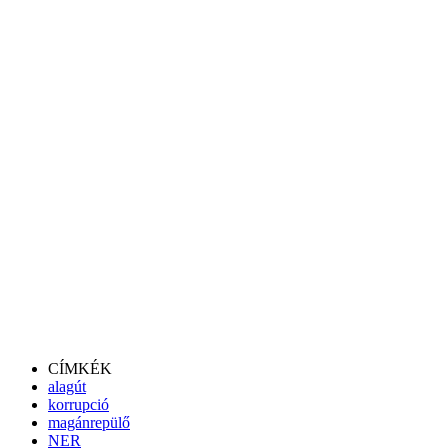
CÍMKÉK
alagút
korrupció
magánrepülő
NER