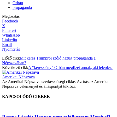
Orbán
propaganda
Megosztás
Facebook
X
Pinterest
WhatsApp
Linkedin
Email
Nyomtatás
Előző cikk
Mit keres Trumpról szóló hazug propaganda a
Népszavában?
Következő cikk
A "keresztény" Orbán megfizet annak, aki leleplezi
Amerikai Népszava
Az Amerikai Népszava szerkesztőségi cikke. Az írás az Amerikai
Népszava véleményét és álláspontját tükrözi.
KAPCSOLÓDÓ CIKKEK
Bartus László: Hogyan nem találkoztam Messivel?