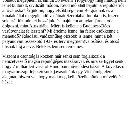
vonatot megépíteni az elmúlt 30 évben? Hogyhogy még mindig nem
lehet kulturált, civilizált módon, rövid idő alatt bejutni a repülőtérről
a fővárosba? Értjük mi, hogy elsőbbsége van Belgrádnak és a
kínaiak által megépítendő vasútnak Szerbiába. Indokolt is, hiszen
sok szál fűz minket hozzájuk, és majdnem annyian járnak oda
dolgozni, mint Ausztriába. Miért is kellene a Budapest-Bécs
vasútvonalat fejleszteni? Mi értelme lenne, ha felére csökkenne a
menetidő? Ráadásul valószínűleg olcsóbb is lenne, mint a két
pályaudvart összekötő 1937-es terv meg(nem)valósítása, és olcsó
húsnak híg a leve. Belekezdeni sem érdemes.
Viszont a csontrágás közben már senki sem foglalkozik a
nemzetvezető magán repülőgépes utazásaival, és arra se figyel senki,
hogy 7 milliárdért vásárol Hanoiban művelődési házat. A következő
magyarországi fejlesztésnek javasolnánk egy Vietnámig elérő
alagutat, hiszen valahogy majd meg kell közelítenünk a művelődési
házat.