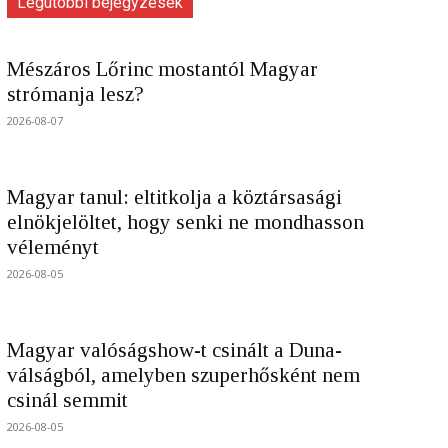
Legutóbbi bejegyzések
Mészáros Lőrinc mostantól Magyar
strómanja lesz?
2026-08-07
Magyar tanul: eltitkolja a köztársasági
elnökjelöltet, hogy senki ne mondhasson
véleményt
2026-08-05
Magyar valóságshow-t csinált a Duna-
válságból, amelyben szuperhősként nem
csinál semmit
2026-08-05