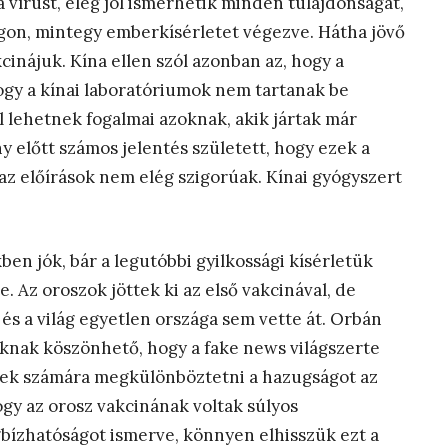
 a vírust, elég jól ismerhetik minden tulajdonságát,
gon, mintegy emberkísérletet végezve. Hátha jövő
cinájuk. Kína ellen szól azonban az, hogy a
hogy a kínai laboratóriumok nem tartanak be
 lehetnek fogalmai azoknak, akik jártak már
y előtt számos jelentés született, hogy ezek a
 az előírások nem elég szigorúak. Kínai gyógyszert
en jók, bár a legutóbbi gyilkossági kísérletük
. Az oroszok jöttek ki az első vakcinával, de
és a világ egyetlen országa sem vette át. Orbán
knak köszönhető, hogy a fake news világszerte
rek számára megkülönböztetni a hazugságot az
ogy az orosz vakcinának voltak súlyos
gbízhatóságot ismerve, könnyen elhisszük ezt a