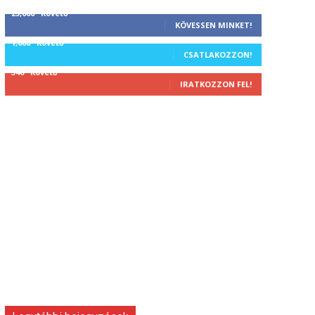
25,000
Követő
KÖVESSEN MINKET!
1,000
Követő
CSATLAKOZZON!
340
Követő
IRATKOZZON FEL!