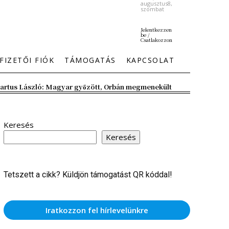
augusztus8,
szombat
Jelentkezzen
be /
Csatlakozzon
FIZETŐI FIÓK
TÁMOGATÁS
KAPCSOLAT
artus László: Magyar győzött, Orbán megmenekült
Keresés
Keresés
Tetszett a cikk? Küldjön támogatást QR kóddal!
Iratkozzon fel hírlevelünkre