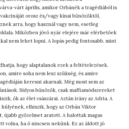
árva-várt április, amikor Orbánék a tragédiából is
 vakcináját orosz és/vagy kínai bűnözőktől,
sznek arra, hogy használ vagy nem, esetleg
l oldala. Miközben jövő nyár elejére már elérhetőek
kkal nem lehet lopni. A lopás pedig fontosabb, mint
hatja, hogy alaptalanok ezek a feltételezések.
ron, amire soha nem lesz szükség, és amire
ragédiáján keresni akarnak. Még most sem az
ániások. Súlyos bűnözők, csak maffiamódszereket
ik, ők az élet császárai. Aztán irány az Adria. A
 hülyének, elhiszik, hogy az Orbán Viktor
t, újabb győzelmet aratott. A halottak magas
tt volna, ha ő nincsen nekünk. Ez az áldott jó