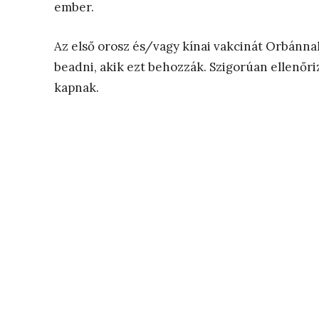
ember.
Az első orosz és/vagy kínai vakcinát Orbánna
beadni, akik ezt behozzák. Szigorúan ellenőri
kapnak.