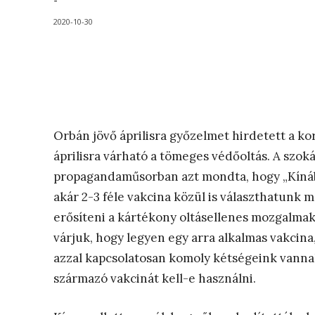
-
2020-10-30
Orbán jövő áprilisra győzelmet hirdetett a kor
áprilisra várható a tömeges védőoltás. A szok
propagandaműsorban azt mondta, hogy „Kínába
akár 2-3 féle vakcina közül is választhatunk
erősíteni a kártékony oltásellenes mozgalmakat
várjuk, hogy legyen egy arra alkalmas vakcin
azzal kapcsolatosan komoly kétségeink vanna
származó vakcinát kell-e használni.