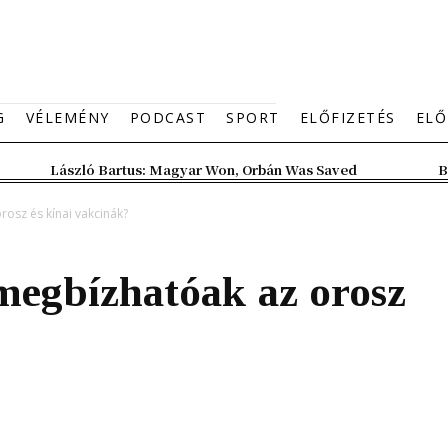
G
VÉLEMÉNY
PODCAST
SPORT
ELŐFIZETÉS
ELŐ
László Bartus: Magyar Won, Orbán Was Saved
B
osz és kínai vakcinák?
megbízhatóak az orosz