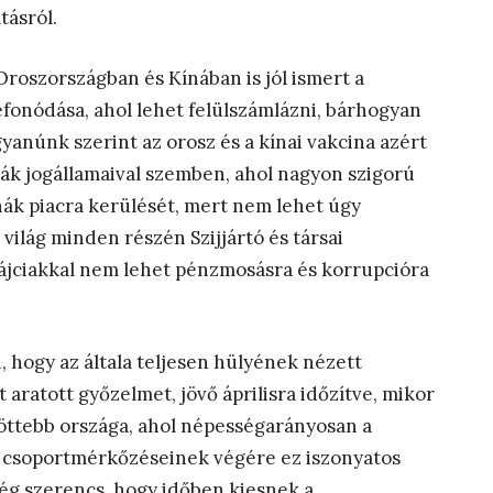
tásról.
Oroszországban és Kínában is jól ismert a
zefonódása, ahol lehet felülszámlázni, bárhogyan
 gyanúnk szerint az orosz és a kínai vakcina azért
iák jogállamaival szemben, ahol nagyon szigorú
ák piacra kerülését, mert nem lehet úgy
ilág minden részén Szijjártó és társai
vájciakkal nem lehet pénzmosásra és korrupcióra
n, hogy az általa teljesen hülyének nézett
 aratott győzelmet, jövő áprilisra időzítve, mikor
zöttebb országa, ahol népességarányosan a
i csoportmérkőzéseinek végére ez iszonyatos
még szerencs, hogy időben kiesnek a