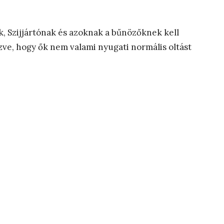
k, Szijjártónak és azoknak a bűnözőknek kell
zve, hogy ők nem valami nyugati normális oltást