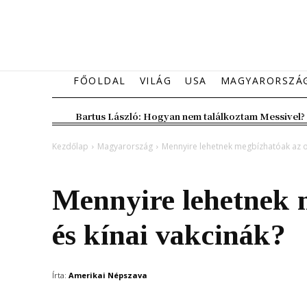
FŐOLDAL
VILÁG
USA
MAGYARORSZÁ
Bartus László: Hogyan nem találkoztam Messivel?
Kezdőlap
Magyarország
Mennyire lehetnek megbízhatóak az or
Magyarország
Mennyire lehetnek 
és kínai vakcinák?
Írta:
Amerikai Népszava