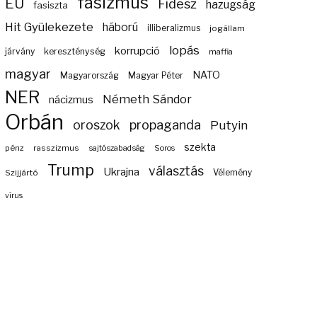
fasizmus
EU
Fidesz
hazugság
fasiszta
Hit Gyülekezete
háború
illiberalizmus
jogállam
lopás
korrupció
járvány
kereszténység
maffia
magyar
NATO
Magyarország
Magyar Péter
NER
Németh Sándor
nácizmus
Orbán
propaganda
oroszok
Putyin
szekta
pénz
rasszizmus
sajtószabadság
Soros
Trump
választás
Ukrajna
Szijjártó
Vélemény
vírus