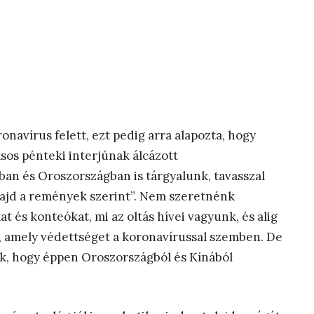
onavírus felett, ezt pedig arra alapozta, hogy
ásos pénteki interjúnak álcázott
n és Oroszországban is tárgyalunk, tavasszal
 majd a remények szerint”. Nem szeretnénk
 és konteókat, mi az oltás hívei vagyunk, és alig
a, amely védettséget a koronavírussal szemben. De
k, hogy éppen Oroszországból és Kínából