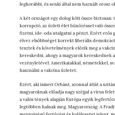
legkorábbi, és senki által nem haznált orosz ol
A két országot egy dolog köti össze biztosan: 
korrupció, az üzleti élet bűnözéssel való öss
fizetni, ide-oda utalgatni a pénzt. Ezért erős
élvez elsőbbséget korrekt liberális demokrác
tesztek és követelmények előzik meg a vakcin
kereskedni, ahogy a magyarok kereskednek a v
vezényletével. Amerikaiakkal, németekkel, s
használni a vakcina üzletet.
Ezért, aki ismeri Orbánt, azonnal átlát a szitá
magyaroknak előadja nagy széjjal a vírus felett
a valós tények alapján Európa egyik legfertő
legtöbben halnak meg, Magyarország. A Frad
mennyiségű fertőzést és halálesetet jelent, 