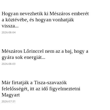
Hogyan nevezhetik ki Mészáros emberét
a köztévébe, és hogyan vonhatják
vissza...
2026-08-04
Mészáros Lőrinccel nem az a baj, hogy a
gyára sok energiát...
2026-08-03
Már firtatják a Tisza-szavazók
felelősségét, itt az idő figyelmeztetni
Magyart
2026-07-31