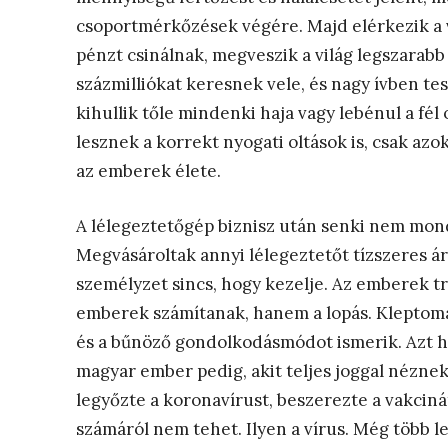
csoportmérkőzések végére. Majd elérkezik a v
pénzt csinálnak, megveszik a világ legszarabb
százmilliókat keresnek vele, és nagy ívben te
kihullik tőle mindenki haja vagy lebénul a fé
lesznek a korrekt nyogati oltások is, csak azo
az emberek élete.
A lélegeztetőgép biznisz után senki nem mond
Megvásároltak annyi lélegeztetőt tízszeres á
személyzet sincs, hogy kezelje. Az emberek t
emberek számítanak, hanem a lopás. Kleptom
és a bűnöző gondolkodásmódot ismerik. Azt hisz
magyar ember pedig, akit teljes joggal néznek
legyőzte a koronavírust, beszerezte a vakciná
számáról nem tehet. Ilyen a vírus. Még több le