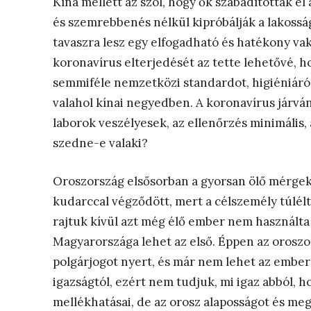
Kína mellett az szól, hogy ők szabadították el
és szemrebbenés nélkül kipróbálják a lakossá
tavaszra lesz egy elfogadható és hatékony vak
koronavírus elterjedését az tette lehetővé, 
semmiféle nemzetközi standardot, higiéniáról
valahol kínai negyedben. A koronavírus járván
laborok veszélyesek, az ellenőrzés minimális,
szedne-e valaki?
Oroszország elsősorban a gyorsan ölő mérgekb
kudarccal végződött, mert a célszemély túlélte
rajtuk kívül azt még élő ember nem használta 
Magyarországa lehet az első. Éppen az oroszo
polgárjogot nyert, és már nem lehet az embe
igazságtól, ezért nem tudjuk, mi igaz abból, h
mellékhatásai, de az orosz alaposságot és me