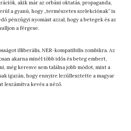
erációk, akik már az orbáni oktatás, propaganda,
erül a gyanú, hogy „természetes szelekciónak” is
edő pénzügyi nyomást azzal, hogy a betegek és az
lljon a férgese.
osságot illiberális, NER-kompatibilis zombikra. Az
san akarna minél több idős és beteg embert,
ni, még keresve sem találna jobb módot, mint a
sak igazán, hogy ennyire lezüllesztette a magyar
at leszámítva kevés a néző.