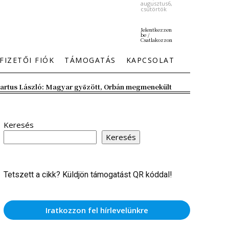
augusztus6,
csütörtök
Jelentkezzen
be /
Csatlakozzon
FIZETŐI FIÓK
TÁMOGATÁS
KAPCSOLAT
artus László: Magyar győzött, Orbán megmenekült
Keresés
Keresés
Tetszett a cikk? Küldjön támogatást QR kóddal!
Iratkozzon fel hírlevelünkre