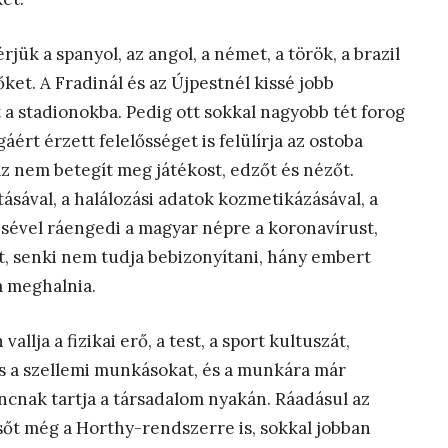
ük a spanyol, az angol, a német, a török, a brazil
et. A Fradinál és az Újpestnél kissé jobb
 stadionokba. Pedig ott sokkal nagyobb tét forog
rt érzett felelősséget is felülírja az ostoba
az nem betegít meg játékost, edzőt és nézőt.
sával, a halálozási adatok kozmetikázásával, a
tésével ráengedi a magyar népre a koronavírust,
t, senki nem tudja bebizonyítani, hány embert
a meghalnia.
allja a fizikai erő, a test, a sport kultuszát,
és a szellemi munkásokat, és a munkára már
cnak tartja a társadalom nyakán. Ráadásul az
őt még a Horthy-rendszerre is, sokkal jobban