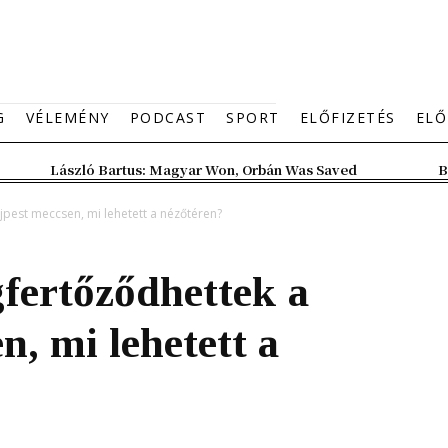
G
VÉLEMÉNY
PODCAST
SPORT
ELŐFIZETÉS
ELŐ
László Bartus: Magyar Won, Orbán Was Saved
B
jpest meccsen, mi lehetett a nézőtéren?
fertőződhettek a
, mi lehetett a