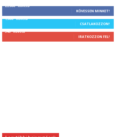
25,000
Követő
KÖVESSEN MINKET!
1,000
Követő
CSATLAKOZZON!
340
Követő
IRATKOZZON FEL!