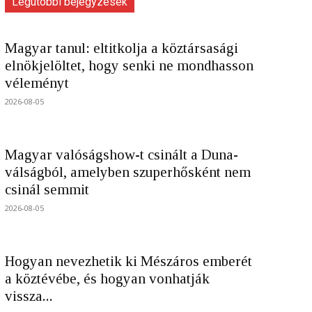
Legutóbbi bejegyzések
Magyar tanul: eltitkolja a köztársasági
elnökjelöltet, hogy senki ne mondhasson
véleményt
2026-08-05
Magyar valóságshow-t csinált a Duna-
válságból, amelyben szuperhősként nem
csinál semmit
2026-08-05
Hogyan nevezhetik ki Mészáros emberét
a köztévébe, és hogyan vonhatják
vissza...