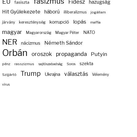
fasizmus
EU
Fidesz
hazugság
fasiszta
Hit Gyülekezete
háború
illiberalizmus
jogállam
lopás
korrupció
járvány
kereszténység
maffia
magyar
NATO
Magyarország
Magyar Péter
NER
Németh Sándor
nácizmus
Orbán
propaganda
oroszok
Putyin
szekta
pénz
rasszizmus
sajtószabadság
Soros
Trump
választás
Ukrajna
Szijjártó
Vélemény
vírus