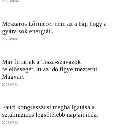
2026-08-04
Mészáros Lőrinccel nem az a baj, hogy a
gyára sok energiát...
2026-08-03
Már firtatják a Tisza-szavazók
felelősségét, itt az idő figyelmeztetni
Magyart
2026-07-31
Fauci kongresszusi meghallgatása a
sztálinizmus legsötétebb napjait idézi
2026-07-30