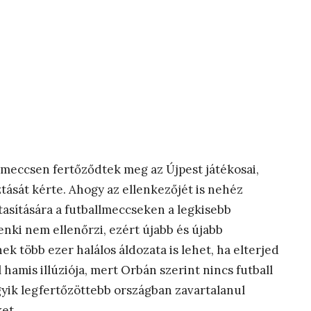
 meccsen fertőződtek meg az Újpest játékosai,
ztását kérte. Ahogy az ellenkezőjét is nehéz
tasítására a futballmeccseken a legkisebb
nki nem ellenőrzi, ezért újabb és újabb
k több ezer halálos áldozata is lehet, ha elterjed
 hamis illúziója, mert Orbán szerint nincs futball
gyik legfertőzöttebb országban zavartalanul
et.