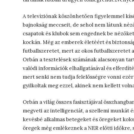
A televíziónak köszönhetően figyelemmel kísérj
bajnokság meccseit, de sehol nem látunk nézők
csapatok és klubok sem engednek be nézőket a
kockán. Még az emberek életéért és biztonságáé
futballszeretet, mert az okos futballszeretet 
Orbán a tesztelések számának alacsonyan tartá
valódi információk elhallgatásával és elferdí
mert senki nem tudja felelősségre vonni ezér
gyilkoltak meg ezzel, akinek nem kellett voln
Orbán a világ összes fasisztájával összhangban v
megveti az intelligenciát, a szellemi munkát 
kevésbé alkalmas betegeket és öregeket kolon
öregek még emlékeznek a NER előtti időkre, s