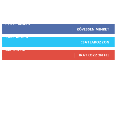
25,000
Követő
KÖVESSEN MINKET!
1,000
Követő
CSATLAKOZZON!
340
Követő
IRATKOZZON FEL!