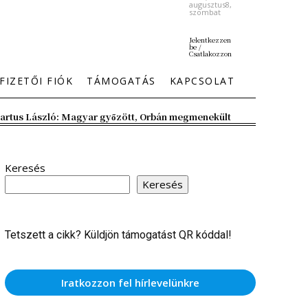
augusztus8,
szombat
Jelentkezzen
be /
Csatlakozzon
FIZETŐI FIÓK
TÁMOGATÁS
KAPCSOLAT
artus László: Magyar győzött, Orbán megmenekült
Keresés
Keresés
Tetszett a cikk? Küldjön támogatást QR kóddal!
Iratkozzon fel hírlevelünkre