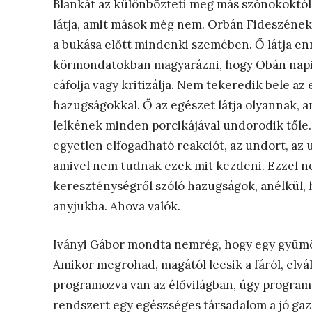
Blankát az különbözteti meg más szónokoktól, 
látja, amit mások még nem. Orbán Fideszének a
a bukása előtt mindenki szemében. Ő látja e
körmondatokban magyarázni, hogy Obán napi 
cáfolja vagy kritizálja. Nem tekeredik bele az
hazugságokkal. Ő az egészet látja olyannak, 
lelkének minden porcikájával undorodik tőle.
egyetlen elfogadható reakciót, az undort, az ut
amivel nem tudnak ezek mit kezdeni. Ezzel ne
kereszténységről szóló hazugságok, anélkül, h
anyjukba. Ahova valók.
Iványi Gábor mondta nemrég, hogy egy gyümölc
Amikor megrohad, magától leesik a fáról, elvál
programozva van az élővilágban, úgy progra
rendszert egy egészséges társadalom a jó gaz