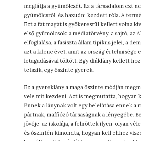
meglátja a gyümölcsét. Ez a társadalom ezt ne
gyümölcsről, és hazudni kezdett róla. A termés
Ezt a fát magát is gyökerestül kellett volna k
első gyümölcsök: a médiatörvény, a sajtó, az A
elfoglalása, a fasiszta állam tipikus jelei, a
azt a kilenc évet, amit az ország értelmisége
letagadásával töltött. Egy diáklány kellett h
tetszik, egy őszinte gyerek.
Ez a gyereklány a maga őszinte módján megmon
vele mit kezdeni. Azt is megmutatta, hogyan 
Ennek a lánynak volt egy belelátása ennek a
pártnak, maffiózó társaságnak a lényegébe. Be
jövője, az iskolája, a felnöttek ilyen-olyan v
és őszintén kimondta, hogyan kell ehhez visz