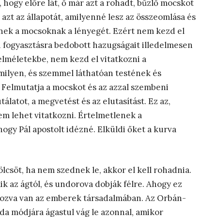
hogy előre lát, ő már azt a rohadt, bűzlő mocskot
zt az állapotát, amilyenné lesz az összeomlása és
nnek a mocsoknak a lényegét. Ezért nem kezd el
fogyasztásra bedobott hazugságait illedelmesen
 elméletekbe, nem kezd el vitatkozni a
amilyen, és szemmel láthatóan testének és
 Felmutatja a mocskot és az azzal szembeni
álatot, a megvetést és az elutasítást. Ez az,
m lehet vitatkozni. Értelmetlenek a
ogy Pál apostolt idézné. Elküldi őket a kurva
söt, ha nem szednek le, akkor el kell rohadnia.
ik az ágtól, és undorova dobják félre. Ahogy ez
mozva van az emberek társadalmában. Az Orbán-
da módjára ágastul vág le azonnal, amikor