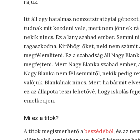
rájuk.
Itt áll egy hatalmas nemzetstratégiai gépeze
tudnak mit kezdeni vele, mert nem jönnek rá a
nekik nincs. Ez a lány szabad ember. Semmi n
ragaszkodna. Kiröhögi őket, neki nem számít a
megfélemlíteni. Ez a szabadság áll Nagy Blan
megfejteni. Mert Nagy Blanka szabad ember, am
Nagy Blanka nem fél semmitől, nekik pedig ret
valójuk, Blankának nincs. Mert ha bármit elves
ez az állapota teszi lehetővé, hogy iskolás fejj
emelkedjen.
Mi ez a titok?
A titok megismerhető a
beszédéből
, és az ne