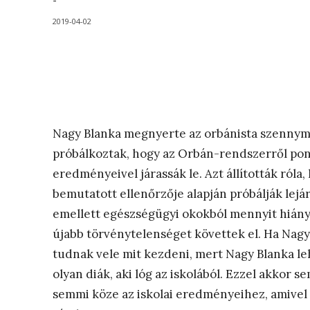
-
2019-04-02
Nagy Blanka megnyerte az orbánista szennyméd
próbálkoztak, hogy az Orbán-rendszerről pont
eredményeivel járassák le. Azt állították róla
bemutatott ellenőrzője alapján próbálják lejá
emellett egészségügyi okokból mennyit hiányz
újabb törvénytelenséget követtek el. Ha Nagy
tudnak vele mit kezdeni, mert Nagy Blanka leh
olyan diák, aki lóg az iskolából. Ezzel akkor 
semmi köze az iskolai eredményeihez, amivel 