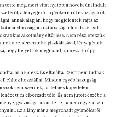
m tette meg, mert vitát nyitott a növekedni indult
zetéről, a lényegéről, a gyökereiről és az ágairól.
ivágni, annak alapján, hogy megjelentek rajta az
lkotmánybíróság, a köztársasági elnöki szék stb.
 demokratikus Alkotmány eltörlése. Nem részletezzük
 ennek a rendszernek a piszkálásával, lényegének
ozzá, hogy helyettük megmondja, mi ez. Ha úgy
dta, mi a Fidesz. És eltalálta. Ezért nem tudnak
kell ehhez hozzáállni. Minden egyéb hazugság.
 mocsok rendszernek, förtelmes köpedelem
lenézett és elborzadt tőle. És nem jutott eszébe a
éleménye, gyávasága, a karrierje, hanem egyenesen
onyulni. Ez a lány már a megrohadt gyümölcsről