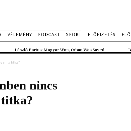
G
VÉLEMÉNY
PODCAST
SPORT
ELŐFIZETÉS
ELŐ
László Bartus: Magyar Won, Orbán Was Saved
B
 mi a titka?
mben nincs
 titka?