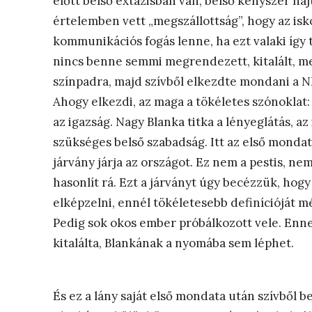
előtt belső extázisban van, belső kényszer hajt
értelemben vett „megszállottság”, hogy az isko
kommunikációs fogás lenne, ha ezt valaki így t
nincs benne semmi megrendezett, kitalált, me
színpadra, majd szívből elkezdte mondani a N
Ahogy elkezdi, az maga a tökéletes szónoklat:
az igazság. Nagy Blanka titka a lényeglátás, a
szükséges belső szabadság. Itt az első mondat
járvány járja az országot. Ez nem a pestis, ne
hasonlít rá. Ezt a járványt úgy becézzük, ho
elképzelni, ennél tökéletesebb definícióját
Pedig sok okos ember próbálkozott vele. Ennek
kitalálta, Blankának a nyomába sem léphet.
És ez a lány saját első mondata után szívből b