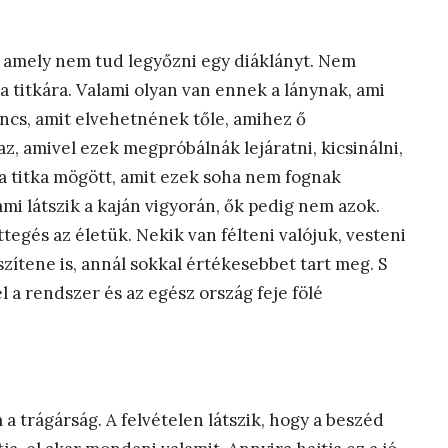
t, amely nem tud legyőzni egy diáklányt. Nem
 titkára. Valami olyan van ennek a lánynak, ami
incs, amit elvehetnének tőle, amihez ő
z, amivel ezek megpróbálnák lejáratni, kicsinálni,
ka titka mögött, amit ezek soha nem fognak
i látszik a kaján vigyorán, ők pedig nem azok.
tegés az életük. Nekik van félteni valójuk, vesteni
zítene is, annál sokkal értékesebbet tart meg. S
el a rendszer és az egész ország feje fölé
m a trágárság. A felvételen látszik, hogy a beszéd