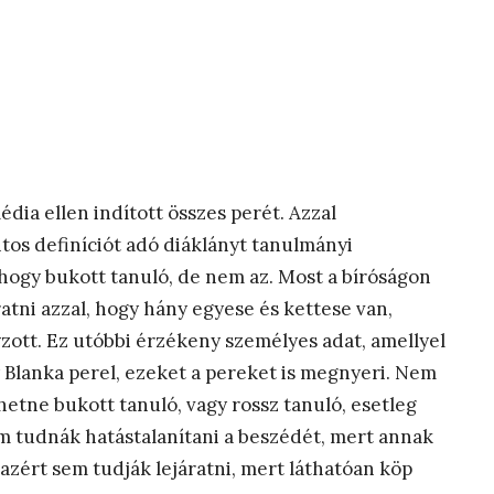
ia ellen indított összes perét. Azzal
os definíciót adó diáklányt tanulmányi
, hogy bukott tanuló, de nem az. Most a bíróságon
ratni azzal, hogy hány egyese és kettese van,
ott. Ez utóbbi érzékeny személyes adat, amellyel
 Blanka perel, ezeket a pereket is megnyeri. Nem
etne bukott tanuló, vagy rossz tanuló, esetleg
sem tudnák hatástalanítani a beszédét, mert annak
azért sem tudják lejáratni, mert láthatóan köp