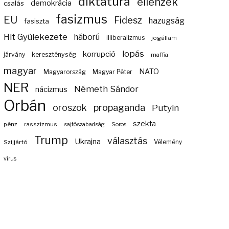
diktatúra
ellenzék
demokrácia
csalás
fasizmus
EU
Fidesz
hazugság
fasiszta
Hit Gyülekezete
háború
illiberalizmus
jogállam
lopás
korrupció
járvány
kereszténység
maffia
magyar
NATO
Magyarország
Magyar Péter
NER
Németh Sándor
nácizmus
Orbán
propaganda
oroszok
Putyin
szekta
pénz
rasszizmus
sajtószabadság
Soros
Trump
választás
Ukrajna
Szijjártó
Vélemény
vírus