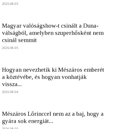
2026-08-05
Magyar valóságshow-t csinált a Duna-
válságból, amelyben szuperhősként nem
csinál semmit
2026-08-05
Hogyan nevezhetik ki Mészáros emberét
a köztévébe, és hogyan vonhatják
vissza...
2026-08-04
Mészáros Lőrinccel nem az a baj, hogy a
gyára sok energiát...
2026-08-03