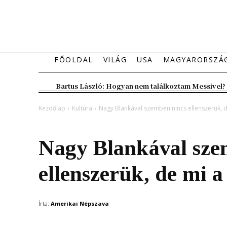
FŐOLDAL
VILÁG
USA
MAGYARORSZÁ
Bartus László: Hogyan nem találkoztam Messivel?
Kezdőlap
Kultúra
Nagy Blankával szemben nincs ellenszerük, de
Kultúra
Magyarország
Nagy Blankával sze
ellenszerük, de mi a
Írta:
Amerikai Népszava