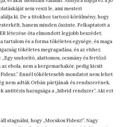
ja, el akar mondani valamit. Annyira hajtja ez a jó
latáskáját sem veszi le, ami mesteri
alálja ki. De a titokhoz tartozó körülmény, hogy
sterkélt, hanem minden őszinte. Felkaptatott a
ER létezése óta elmondott legjobb beszédet.
 a tartalom és a forma tökéletes egysége, és maga
z igazság tökéletes megragadása, és az ehhez
: „Egy undorító, alattomos, ocsmány és fertőző
m az ebola, nem a kergemarhakór, pedig kicsit
gy Fidesz.” Ennél tökéletesebb mondatot nem lehet
 még nem adták Orbán pártjának és rendszerének.
 antitézis hazugsága a „hibrid rendszer”. Aki ezt
eáll stagnálni, hogy „Mocskos Fidesz!”. Nagy