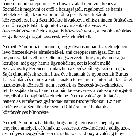
hanem homokra épülnek. Ha húsz év alatt nem volt képes a
Szentlélek megóvni őt ettől a hazugságtól, rágalomtól és hamis
feltételezéstől, akkor vajon mitől képes. Németh Sándor
közveszélyes, ha a Szentlélekre hivatkozva elhisz minden őrültséget,
amit ő maga kitalál, kigondol vagy másoktól átvesz. Az
összeesküvés-elméletek ugyanis közveszélyesek, a legtöbb népirtás
és gyilkosság mögött összeesküvés-elmélet áll.
Németh Sándor azt is mondta, hogy óvatosan bánik az elméjében
levő összeesküvés-elméletekkel, ami cseppet sem igaz. Ezt az
ügynökvádat is elhíresztelte, megszervezte, hogy nyilvánosságra
kerüljön, még egy hamis ügynökéletrajzot is kreált mellé
Szlazsánszky Ferenccel, miközben az egészből egy szó sem igaz.
Saját elmondásuk szerint húsz éve kutatnak és nyomoznak Bartus
László után, és ennek a kutatásnak a tényei nem tántorították el őket
hazugságok közléstől, nem vezettek az összeesküvés-elméletek
felülvizsgálatához, hanem csupán belekevertek a valóság kiforgatott
tényeiből a konspirációs elméletbe. Nem a valóságot kutatták,
hanem az elmélethez gyártottak hamis bizonyítékokat. Ez nem
emlékeztet a Szentlélekre sem a Bibliára, annál inkább a
köztörvényes bűnözésre.
Németh Sándor azt állította, hogy amíg nem ismer meg olyan
tényeket, amelyek cáfolnák az összeesküvés-elméleteit, addig azok
személyes meggyőződései maradnak. Csakhogy a valóság tényei