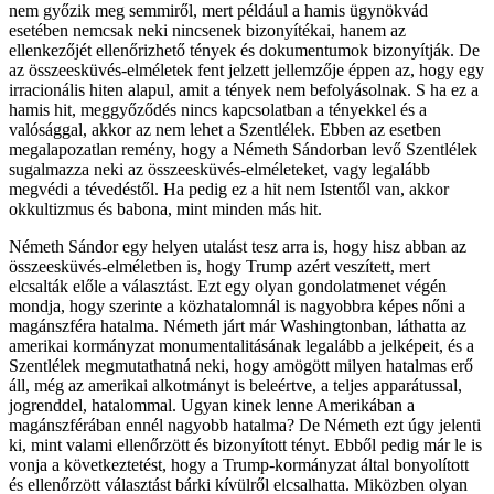
nem győzik meg semmiről, mert például a hamis ügynökvád
esetében nemcsak neki nincsenek bizonyítékai, hanem az
ellenkezőjét ellenőrizhető tények és dokumentumok bizonyítják. De
az összeesküvés-elméletek fent jelzett jellemzője éppen az, hogy egy
irracionális hiten alapul, amit a tények nem befolyásolnak. S ha ez a
hamis hit, meggyőződés nincs kapcsolatban a tényekkel és a
valósággal, akkor az nem lehet a Szentlélek. Ebben az esetben
megalapozatlan remény, hogy a Németh Sándorban levő Szentlélek
sugalmazza neki az összeesküvés-elméleteket, vagy legalább
megvédi a tévedéstől. Ha pedig ez a hit nem Istentől van, akkor
okkultizmus és babona, mint minden más hit.
Németh Sándor egy helyen utalást tesz arra is, hogy hisz abban az
összeesküvés-elméletben is, hogy Trump azért veszített, mert
elcsalták előle a választást. Ezt egy olyan gondolatmenet végén
mondja, hogy szerinte a közhatalomnál is nagyobbra képes nőni a
magánszféra hatalma. Németh járt már Washingtonban, láthatta az
amerikai kormányzat monumentalitásának legalább a jelképeit, és a
Szentlélek megmutathatná neki, hogy amögött milyen hatalmas erő
áll, még az amerikai alkotmányt is beleértve, a teljes apparátussal,
jogrenddel, hatalommal. Ugyan kinek lenne Amerikában a
magánszférában ennél nagyobb hatalma? De Németh ezt úgy jelenti
ki, mint valami ellenőrzött és bizonyított tényt. Ebből pedig már le is
vonja a következtetést, hogy a Trump-kormányzat által bonyolított
és ellenőrzött választást bárki kívülről elcsalhatta. Miközben olyan