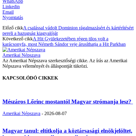
WhatsApp
Linkedin
Email
Nyomtatás
Előző cikk
A csalással vádolt Dominion rágalmazásért és kártérítésért
pereli a hazugság kiagyalóját
Következő cikk
A Hit Gyülekezetében régen tilos volt a
karácsonyfa, most Németh Sándor veje árusíthatja a Hit Parkban
Amerikai Népszava
Az Amerikai Népszava szerkesztőségi cikke. Az írás az Amerikai
Népszava véleményét és álláspontját tükrözi.
KAPCSOLÓDÓ CIKKEK
Mészáros Lőrinc mostantól Magyar strómanja lesz?
Amerikai Népszava
-
2026-08-07
Magyar tanul: eltitkolja a köztársasági elnökjelöltet,