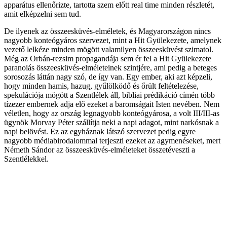
apparátus ellenőrizte, tartotta szem előtt real time minden részletét,
amit elképzelni sem tud.
De ilyenek az összeesküvés-elméletek, és Magyarországon nincs
nagyobb konteógyáros szervezet, mint a Hit Gyülekezete, amelynek
vezető lelkéze minden mögött valamilyen összeesküvést szimatol.
Még az Orbán-rezsim propagandája sem ér fel a Hit Gyülekezete
paranoiás összeesküvés-elméleteinek szintjére, ami pedig a beteges
sorosozás láttán nagy szó, de így van. Egy ember, aki azt képzeli,
hogy minden hamis, hazug, gyűlölködő és őrült feltételezése,
spekulációja mögött a Szentlélek áll, bibliai prédikáció címén több
tízezer embernek adja elő ezeket a baromságait Isten nevében. Nem
véletlen, hogy az ország legnagyobb konteógyárosa, a volt III/III-as
ügynök Morvay Péter szállítja neki a napi adagot, mint narkósnak a
napi belövést. Ez az egyháznak látszó szervezet pedig egyre
nagyobb médiabirodalommal terjeszti ezeket az agymenéseket, mert
Németh Sándor az összeesküvés-elméleteket összetéveszti a
Szentlélekkel.