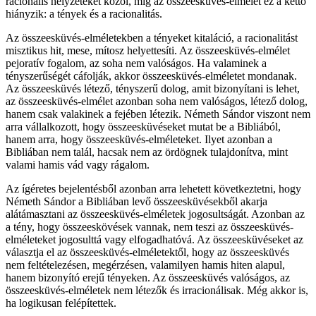
racionális helyzeteket közöl, míg az összeesküvés-elmélet ez a kettő
hiányzik: a tények és a racionalitás.
Az összeesküvés-elméletekben a tényeket kitaláció, a racionalitást
misztikus hit, mese, mítosz helyettesíti. Az összeesküvés-elmélet
pejoratív fogalom, az soha nem valóságos. Ha valaminek a
tényszerűségét cáfolják, akkor összeesküvés-elméletet mondanak.
Az összeesküvés létező, tényszerű dolog, amit bizonyítani is lehet,
az összeesküvés-elmélet azonban soha nem valóságos, létező dolog,
hanem csak valakinek a fejében létezik. Németh Sándor viszont nem
arra vállalkozott, hogy összeesküvéseket mutat be a Bibliából,
hanem arra, hogy összeesküvés-elméleteket. Ilyet azonban a
Bibliában nem talál, hacsak nem az ördögnek tulajdonítva, mint
valami hamis vád vagy rágalom.
Az ígéretes bejelentésből azonban arra lehetett következtetni, hogy
Németh Sándor a Bibliában levő összeesküvésekből akarja
alátámasztani az összeesküvés-elméletek jogosultságát. Azonban az
a tény, hogy összeeskövések vannak, nem teszi az összeesküvés-
elméleteket jogosulttá vagy elfogadhatóvá. Az összeesküvéseket az
választja el az összeesküvés-elméletektől, hogy az összeesküvés
nem feltételezésen, megérzésen, valamilyen hamis hiten alapul,
hanem bizonyító erejű tényeken. Az összeesküvés valóságos, az
összeesküvés-elméletek nem létezők és irracionálisak. Még akkor is,
ha logikusan felépítettek.