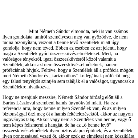
Mint Németh Sándor elmondta, neki is van számos
ilyen gondolata, amiről személyesen meg van győződve, de nem
tudna bizonyítani, viszont a benne levő Szentlélek miatt úgy
gondolja, hogy nem téved. Ebben az esetben ez azt jelenti, hogy
maga a Szentlélek gyárt összeesküvés-elméleteket. Mert, ha
valóságos tényekről, igazi összeesküvésről közöl valamit a
Szentlélek, akkor azt nem összeesküvés-elméletnek, hanem
próféciának hívjuk. Feltéve, hogy a Szentlélek áll a prófécia mögött,
mert Németh Sándor és „karizmatikus” kollégáinak próféciái még
egy falusi tenyérjós szintjén sem találják el a valóságot, ugyancsak a
Szentlélekre hivatkozva.
Hogy ne menjünk messzire, Németh Sándor bíróság előtt áll a
Bartus Lászlóval szembeni hamis ügynökvád miatt. Ha ez a
referencia arra, hogy benne milyen Szentlélek van, és az milyen
biztonsággal őrzi meg őt a hamis feltételezésektől, akkor az nagyon
ingoványos talaj. Akkor vagy nem a Szentlélek van benne, vagy ő
nem képes felismerni a hangját, de ha az „ő benne levő”
összeesküvés-elméletek ilyen biztos alapra épülnek, és a Szentlélek
ilyen pontossággal vezeti őt, akkor ezek az elméletei nem kősziklára,