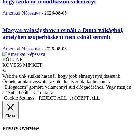
hogy senki ne mondhasson véleményt
Amerikai Népszava
-
2026-08-05
Magyar valóságshow-t csinált a Duna-válságból,
amelyben szuperhősként nem csinál semmit
Amerikai Népszava
-
2026-08-05
RÓLUNK
KÖVESS MINKET
©
Website-unk sütiket használ, hogy jobb élményt nyújthassunk
Önnek, amikor visszatér az oldalra. Kérjük, kattintson az
"Elfogadom" gombra valamennyi süti elfogadásához. Vagy menjen
a "Sütik beállítása" oldalra.
Cookie Settings
REJECT ALL
ACCEPT ALL
Close
Privacy Overview