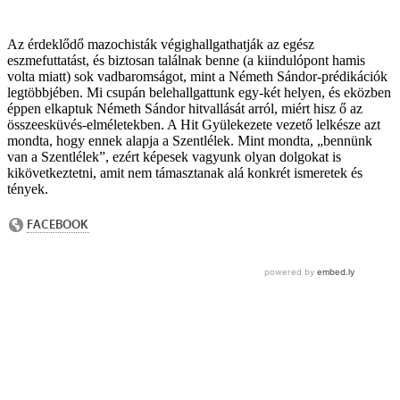
Az érdeklődő mazochisták végighallgathatják az egész
eszmefuttatást, és biztosan találnak benne (a kiindulópont hamis
volta miatt) sok vadbaromságot, mint a Németh Sándor-prédikációk
legtöbbjében. Mi csupán belehallgattunk egy-két helyen, és eközben
éppen elkaptuk Németh Sándor hitvallását arról, miért hisz ő az
összeesküvés-elméletekben. A Hit Gyülekezete vezető lelkésze azt
mondta, hogy ennek alapja a Szentlélek. Mint mondta, „bennünk
van a Szentlélek”, ezért képesek vagyunk olyan dolgokat is
kikövetkeztetni, amit nem támasztanak alá konkrét ismeretek és
tények.