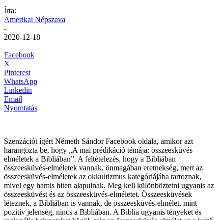
Írta:
Amerikai Népszava
-
2020-12-18
Facebook
X
Pinterest
WhatsApp
Linkedin
Email
Nyomtatás
Szenzációt ígért Németh Sándor Facebook oldala, amikor azt
harangozta be, hogy „A mai prédikáció témája: összeesküvés
elméletek a Bibliában”. A feltételezés, hogy a Bibliában
összeesküvés-elméletek vannak, önmagában eretnekség, mert az
összeesküvés-elméletek az okkultizmus kategóriájába tartoznak,
mivel egy hamis hiten alapulnak. Meg kell különböztetni ugyanis az
összeesküvést és az összeesküvés-elméletet. Összeesküvések
léteznek, a Bibliában is vannak, de összeesküvés-elmélet, mint
pozitív jelenség, nincs a Bibliában. A Biblia ugyanis tényeket és