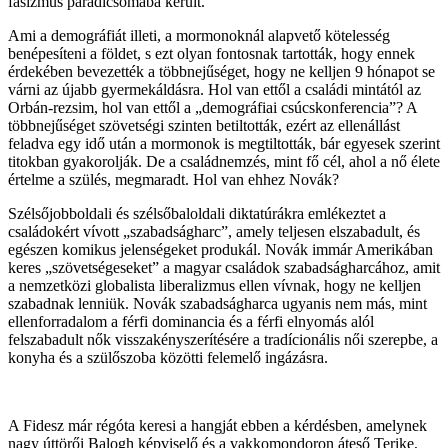
fasizmus paradicsomába került.
Ami a demográfiát illeti, a mormonoknál alapvető kötelesség
benépesíteni a földet, s ezt olyan fontosnak tartották, hogy ennek
érdekében bevezették a többnejűséget, hogy ne kelljen 9 hónapot se
várni az újabb gyermekáldásra. Hol van ettől a családi mintától az
Orbán-rezsim, hol van ettől a „demográfiai csúcskonferencia”? A
többnejűséget szövetségi szinten betiltották, ezért az ellenállást
feladva egy idő után a mormonok is megtiltották, bár egyesek szerint
titokban gyakorolják. De a családnemzés, mint fő cél, ahol a nő élete
értelme a szülés, megmaradt. Hol van ehhez Novák?
Szélsőjobboldali és szélsőbaloldali diktatúrákra emlékeztet a
családokért vívott „szabadságharc”, amely teljesen elszabadult, és
egészen komikus jelenségeket produkál. Novák immár Amerikában
keres „szövetségeseket” a magyar családok szabadságharcához, amit
a nemzetközi globalista liberalizmus ellen vívnak, hogy ne kelljen
szabadnak lenniük. Novák szabadságharca ugyanis nem más, mint
ellenforradalom a férfi dominancia és a férfi elnyomás alól
felszabadult nők visszakényszerítésére a tradícionális női szerepbe, a
konyha és a szülőszoba közötti felemelő ingázásra.
A Fidesz már régóta keresi a hangját ebben a kérdésben, amelynek
nagy úttörői Balogh képviselő és a vakkomondoron áteső Terike,