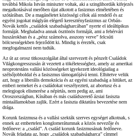
továbbá Mikola István miniszter voltak, aki a szinglihordák kifejezés
megalkotásával merőben újat alkotott a fasizmus elméletében és
szótárában. De a magánéletet közösségi célok alá rendelő és az
egyéni jogokat máglyán elégető keresztényfasizmus az Orbán-
Novák kettős „családok szabadságharcában” nyerte el ideáltipikus
formáját. Meghaladva annak ösztönös formáját, ami a fehérvári
huszárokban és a „pénz számolva, asszony verve” felcsúti
bölcsességekben fejeződött ki. Mindig is érezték, csak
megfogalmazni nem tudták.
Az út az orosz titkosszolgálat által szervezett és pénzelt Családok
Világkongresszusán át vezetett a tökéletességhez, amely az amerikai
neoprotestáns vallási közösségeket igyekezett ideológiailag a
szélsőjobboldal és a fasiszmus támogatójává tenni. Elhitetve velük
azt, hogy a liberális demokrácia és az egyéni szabadság a hitüket, az
emberi nemeket és a családokat veszélyezteti, az abortusz és a
melegjogok elismerése a népirtás, nem pedig az, ami
Oroszországban, Kínában és más családszerető ázsiai fasiszta
mintaállamokban zajlik. Ezért a fasiszta diktatúra bevezetése nem
drága.
Korunk fasizmusa és a vallási szekták szerves egységet alkotnak, s
ennek az embertelen konglomerátumnak a közös nevezője és
fedőneve: a „család”. A család korunk fasizmusának fedőneve.
Novák feladata az, hogy „családok szabadságharca” címmel