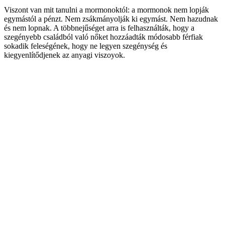
Viszont van mit tanulni a mormonoktól: a mormonok nem lopják
egymástól a pénzt. Nem zsákmányolják ki egymást. Nem hazudnak
és nem lopnak. A többnejűséget arra is felhasználták, hogy a
szegényebb családból való nőket hozzáadták módosabb férfiak
sokadik feleségének, hogy ne legyen szegénység és
kiegyenlítődjenek az anyagi viszoyok.