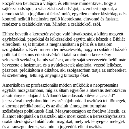
közpénzen beutazza a világot, és elhitesse mindenkivel, hogy a
sajtószabadságot, a választási szabadságot, az emberi jogokat, a
demokráciát, a jogállamot felszámoló, egyetlen ember kizárólagos és
kontroll nélküli hatalmára épülő kleptokrata, elnyomó és fasiszta
rendszer a családokért van. Minden a családokról szól.
Ehhez bevetik a kereszténységre való hivatkozást, a kilóra megvett
egyházakkal, papokkal és lelkészekkel együtt, akik készek a Bibliát
elferdíteni, saját hitüket is meghamisítani a pénz és a hatalom
szolgálatában. Ezért mi sem természetesebb, hogy a családdal házaló
politikai fasizmus édestestvérként talál rá minden keresztény
színezetű szektára, hamis vallásra, amely saját szervezetén belül már
bevezette a fasizmust, és a gyülekezetek alapítója, vezető lelkésze,
pásztora, prédikátora a diktátor, aki szolgasorban tartja az embereket,
és szellemileg, lelkileg, anyagilag kifosztja őket.
Amerikában ez professzionális módon működik a neoprotestáns
egyházi mozgalomban, míg az állam egyelőre a liberális demokrácia
alkotmányos talaján áll. Állandó támadásnak kitéve a „család”
jelszavával megbolondított és szélsőjobboldali uszítóvá tett tömegek,
a korrupt prédikátoraik, és az általuk támogatott trumpista
szélsőséges politikusok által. Magyarországon ez fordítva létezik, az
államot elfoglalták a fasiszták, akik most kezdik a keresztényfasiszta
családideológiával aládúcolni magukat, melynek lényege a melegek
és a transzgenderek, valamint a jogvédők elleni uszítás.