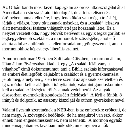
Az Orbán-banda most kezdi kapisgálni az orosz titkosszolgálat által
Amerikában csúcsra járatott ideológiát, de a friss felismerés
örömében, annak ellenére, hogy fenekükön van még a tojáshéj,
járják a világot, hogy oktassanak másokat, és a „család” jelszava
alatt nemzetközi fasiszta világszövetséget hozzanak létre. Ez a
helyzet vezetett oda, hogy Novák betévedt az egyik legszigorúbb és
legkegyetlenebb szektába, a mormonok közösségébe, ahol elő
akarta adni az antifeminista ellenforradalom gyöngyszemeit, ami a
mormonokhoz képest egy liberális szemét.
A mormonok már 1995-ben Salt Lake City-ben, a mormon állam,
Utan állam fővárosában kiadtak egy „A család: Kiáltvány a
világhoz” című dokumentumot, ami a Biblia szektás kiforgatásával
az emberi élet legfőbb céljaként a családot és a gyermeknemzést
jelöli meg, amelyben „Isten terve szerint az apáknak szeretetben és
igaz módon kell családjukat irányítaniuk, valamint gondoskodniuk
kell a család szükségleteiről és annak védelméről. Az anyák
elsősorban gyermekeik gondozásáért felelősek”. A férfi a főnök, ő
irányít és dolgozik, az asszony kiszolgál és otthon gyerekeket nevel.
Valami ilyesmit szeretnének a NER-ben is az emberekre erőltetni, de
nem megy. A szövegnek bedőlnek, de ha magukról van szó, akkor
ennek nem engedelmeskednek, nem is tehetik. A mormon egyház
mindennapjaiban ez kiválóan működik, amennyiben a nők