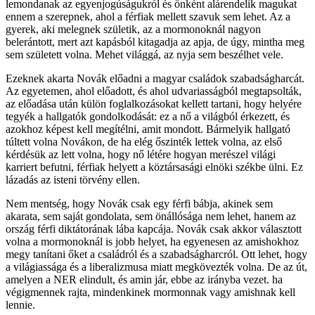
lemondanak az egyenjogúságukról és önként alárendelik magukat
ennem a szerepnek, ahol a férfiak mellett szavuk sem lehet. Az a
gyerek, aki melegnek születik, az a mormonoknál nagyon
belerántott, mert azt kapásból kitagadja az apja, de úgy, mintha meg
sem született volna. Mehet világgá, az nyja sem beszélhet vele.
Ezeknek akarta Novák előadni a magyar családok szabadságharcát.
Az egyetemen, ahol előadott, és ahol udvariasságból megtapsolták,
az előadása után külön foglalkozásokat kellett tartani, hogy helyére
tegyék a hallgatók gondolkodását: ez a nő a világból érkezett, és
azokhoz képest kell megítélni, amit mondott. Bármelyik hallgató
túltett volna Novákon, de ha elég őszinték lettek volna, az első
kérdésük az lett volna, hogy nő létére hogyan merészel világi
karriert befutni, férfiak helyett a köztársasági elnöki székbe ülni. Ez
lázadás az isteni törvény ellen.
Nem mentség, hogy Novák csak egy férfi bábja, akinek sem
akarata, sem saját gondolata, sem önállósága nem lehet, hanem az
ország férfi diktátorának lába kapcája. Novák csak akkor választott
volna a mormonoknál is jobb helyet, ha egyenesen az amishokhoz
megy tanítani őket a családról és a szabadságharcról. Ott lehet, hogy
a világiassága és a liberalizmusa miatt megkövezték volna. De az út,
amelyen a NER elindult, és amin jár, ebbe az irányba vezet. ha
végigmennek rajta, mindenkinek mormonnak vagy amishnak kell
lennie.