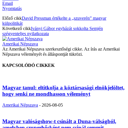
Email
Nyomtatás
Előző cikk
David Pressman értékelte a „szuverén” magyar
külpolitikát
Következő cikk
Iványi Gábor egyházát sokkolta Semjén
szégyenteljes nyilatkozata
Amerikai Népszava
Az Amerikai Népszava szerkesztőségi cikke. Az írás az Amerikai
Népszava véleményét és álláspontját tükrözi.
KAPCSOLÓDÓ CIKKEK
Magyar tanul: eltitkolja a köztársasági elnökjelöltet,
hogy senki ne mondhasson véleményt
Amerikai Népszava
-
2026-08-05
Magyar valóságshow-t csinált a Duna-válságból,
amelyben szuperhősként nem csinál semmit