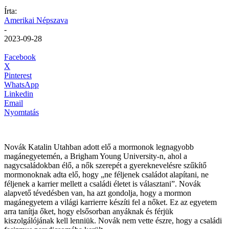
Írta:
Amerikai Népszava
-
2023-09-28
Facebook
X
Pinterest
WhatsApp
Linkedin
Email
Nyomtatás
Novák Katalin Utahban adott elő a mormonok legnagyobb
magánegyetemén, a Brigham Young University-n, ahol a
nagycsaládokban élő, a nők szerepét a gyereknevelésre szűkítő
mormonoknak adta elő, hogy „ne féljenek családot alapítani, ne
féljenek a karrier mellett a családi életet is választani”. Novák
alapvető tévedésben van, ha azt gondolja, hogy a mormon
magánegyetem a világi karrierre készíti fel a nőket. Ez az egyetem
arra tanítja őket, hogy elsősorban anyáknak és férjük
kiszolgálójának kell lenniük. Novák nem vette észre, hogy a családi